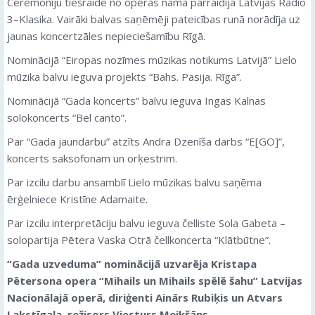
Ceremoniju tiešraidē no operas nama pārraidīja Latvijas Radio
3–Klasika. Vairāki balvas saņēmēji pateicības runā norādīja uz
jaunas koncertzāles nepieciešamību Rīgā.
Nominācijā “Eiropas nozīmes mūzikas notikums Latvijā” Lielo
mūzika balvu ieguva projekts “Bahs. Pasija. Rīga”.
Nominācijā “Gada koncerts” balvu ieguva Ingas Kalnas
solokoncerts “Bel canto”.
Par “Gada jaundarbu” atzīts Andra Dzenīša darbs “E[GO]”,
koncerts saksofonam un orķestrim.
Par izcilu darbu ansamblī Lielo mūzikas balvu saņēma
ērģelniece Kristīne Adamaite.
Par izcilu interpretāciju balvu ieguva čelliste Sola Gabeta –
solopartija Pētera Vaska Otrā čellkoncerta “Klātbūtne”.
“Gada uzveduma” nominācijā uzvarēja Kristapa
Pētersona opera “Mihails un Mihails spēlē šahu” Latvijas
Nacionālajā operā, diriģenti Ainārs Rubiķis un Atvars
Lakstīgala, režisors Viesturs Meikšāns.