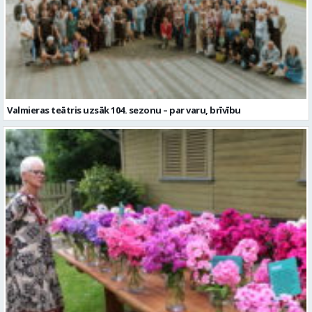
Valmieras teātris uzsāk 104. sezonu – par varu, brīvību
Garšaugu dārzā trīs dienas apskatāma izstāde “Vasaras ziedi
pilsētai svētkos”