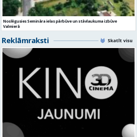
Reklāmraksti
Skatīt visu
KINO, KAS AIZRAUJ: LEĢENDAS, SUPERVAROŅI UN ANIMĀCIJAS MAĢIJA
3D CINEMA