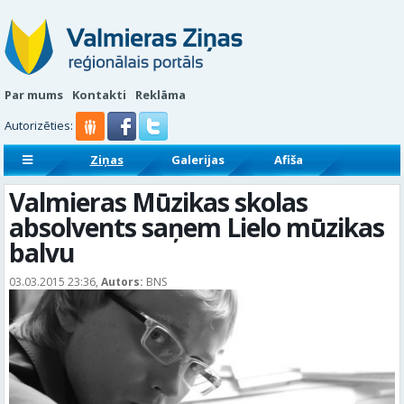
Par mums
Kontakti
Reklāma
Autorizēties:
Ziņas
Galerijas
Afiša
Sludinājumi
Reklāmraksti
Valmieras Mūzikas skolas
absolvents saņem Lielo mūzikas
balvu
03.03.2015 23:36,
Autors:
BNS