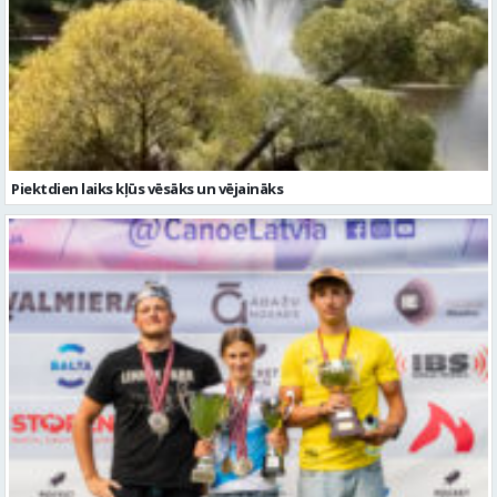
Piektdien laiks kļūs vēsāks un vējaināks
Valmierieši triumfē piemiņas sacensībās