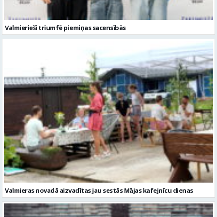
Valmieras novadā aizvadītas jau sestās Mājas kafejnīcu dienas