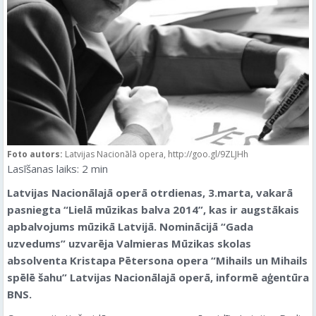
Foto autors:
Latvijas Nacionālā opera, http://goo.gl/9ZLJHh
Lasīšanas laiks:
2
min
Latvijas Nacionālajā operā otrdienas, 3.marta, vakarā
pasniegta “Lielā mūzikas balva 2014”, kas ir augstākais
apbalvojums mūzikā Latvijā. Nominācijā “Gada
uzvedums” uzvarēja Valmieras Mūzikas skolas
absolventa Kristapa Pētersona opera “Mihails un Mihails
spēlē šahu” Latvijas Nacionālajā operā, informē aģentūra
BNS.