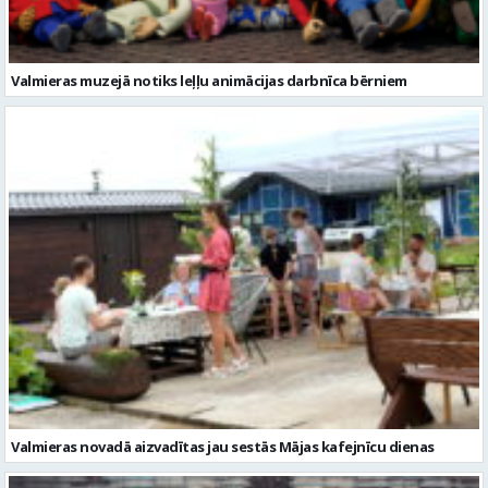
Valmieras novadā aizvadītas jau sestās Mājas kafejnīcu dienas