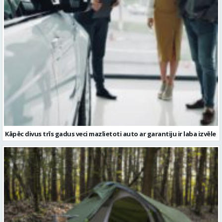
Kāpēc divus trīs gadus veci mazlietoti auto ar garantiju ir laba izvēle