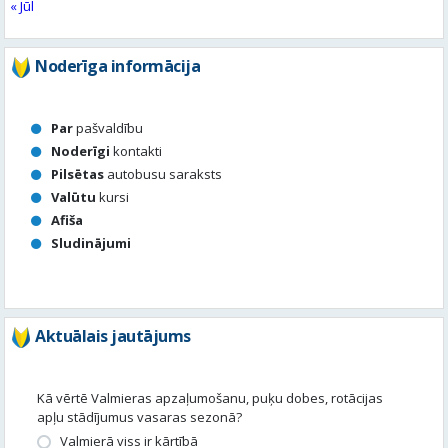
Par
pašvaldību
Noderīgi
kontakti
Pilsētas
autobusu saraksts
Valūtu
kursi
Afiša
Sludinājumi
Aktuālais jautājums
Kā vērtē Valmieras apzaļumošanu, puķu dobes, rotācijas
apļu stādījumus vasaras sezonā?
Valmierā viss ir kārtībā
Nav slikti, bet varētu būt labāk
Stādījumi ir nepārdomāti
Balsot