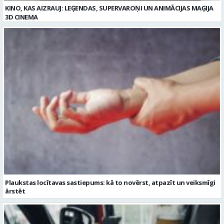
Plaukstas locītavas sastiepums: kā to novērst, atpazīt un veiksmīgi
ārstēt