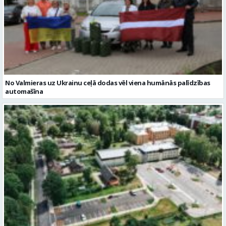
No Valmieras uz Ukrainu ceļā dodas vēl viena humānās palīdzības
automašīna
Noslēgusies Semināra ielas pārbūve un stāvlaukuma izbūve
Valmierā