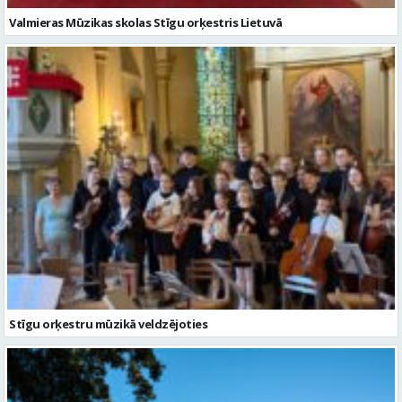
Stīgu orķestru mūzikā veldzējoties