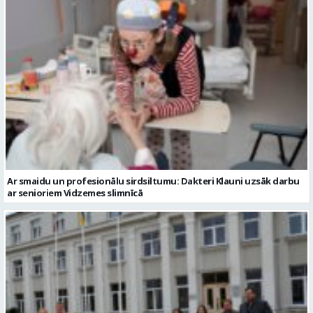
Ar smaidu un profesionālu sirdsiltumu: Dakteri Klauni uzsāk darbu
ar senioriem Vidzemes slimnīcā