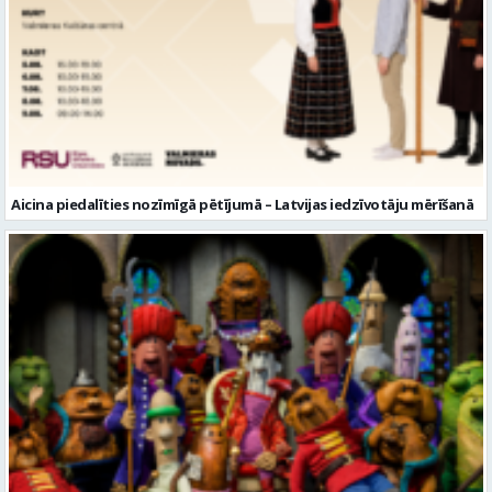
Aicina piedalīties nozīmīgā pētījumā – Latvijas iedzīvotāju mērīšanā
Valmieras muzejā notiks leļļu animācijas darbnīca bērniem