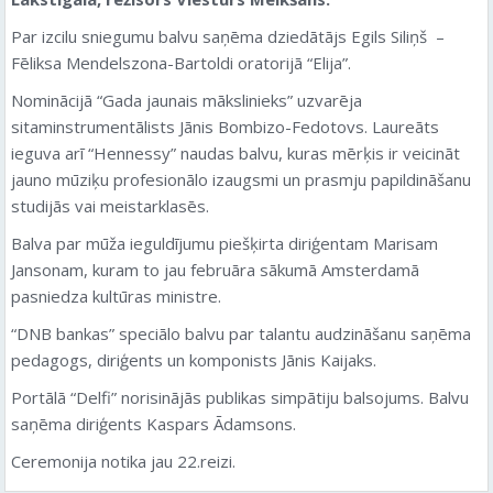
Par izcilu sniegumu balvu saņēma dziedātājs Egils Siliņš –
Fēliksa Mendelszona-Bartoldi oratorijā “Elija”.
Nominācijā “Gada jaunais mākslinieks” uzvarēja
sitaminstrumentālists Jānis Bombizo-Fedotovs. Laureāts
ieguva arī “Hennessy” naudas balvu, kuras mērķis ir veicināt
jauno mūziķu profesionālo izaugsmi un prasmju papildināšanu
studijās vai meistarklasēs.
Balva par mūža ieguldījumu piešķirta diriģentam Marisam
Jansonam, kuram to jau februāra sākumā Amsterdamā
pasniedza kultūras ministre.
“DNB bankas” speciālo balvu par talantu audzināšanu saņēma
pedagogs, diriģents un komponists Jānis Kaijaks.
Portālā “Delfi” norisinājās publikas simpātiju balsojums. Balvu
saņēma diriģents Kaspars Ādamsons.
Ceremonija notika jau 22.reizi.