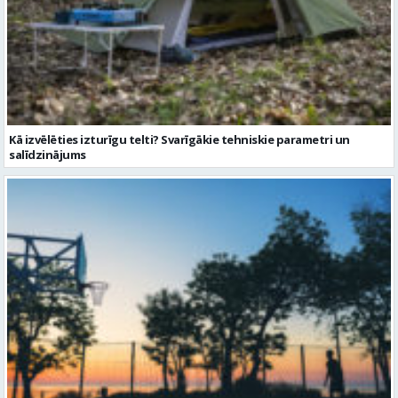
Kā izvēlēties izturīgu telti? Svarīgākie tehniskie parametri un
salīdzinājums
Sporta vakari kļūst par daļu no Valmieras pilsētas ritma