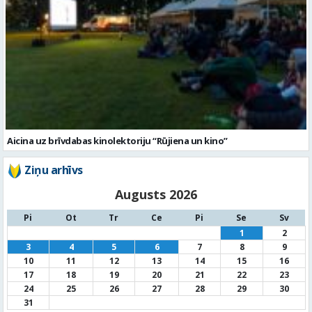
Aicina uz brīvdabas kinolektoriju “Rūjiena un kino”
Ziņu arhīvs
Augusts 2026
Pi
Ot
Tr
Ce
Pi
Se
Sv
1
2
3
4
5
6
7
8
9
10
11
12
13
14
15
16
17
18
19
20
21
22
23
24
25
26
27
28
29
30
31
« Jūl
Noderīga informācija