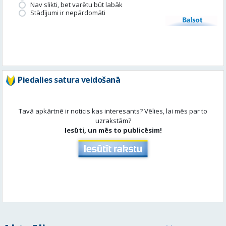
Piedalies satura veidošanā
Tavā apkārtnē ir noticis kas interesants? Vēlies, lai mēs par to
uzrakstām?
Iesūti, un mēs to publicēsim!
Aktuāli
Skatīt visu