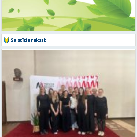
Saistītie raksti:
Valmieras Mūzikas skolas Stīgu orķestris Lietuvā