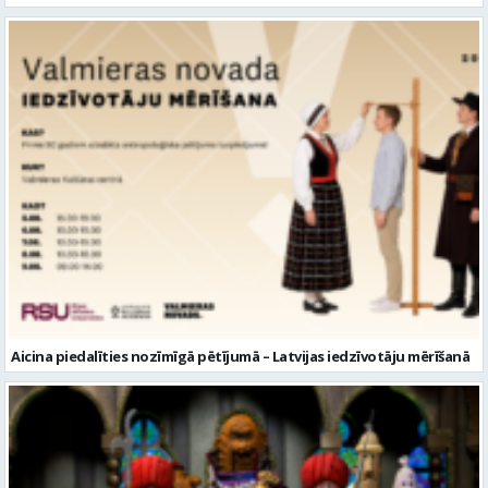
Aicina piedalīties nozīmīgā pētījumā – Latvijas iedzīvotāju mērīšanā