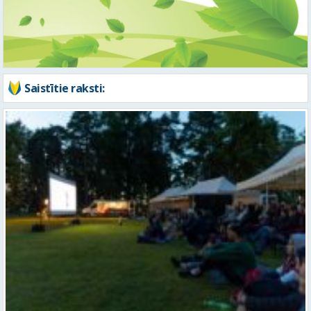
Saistītie raksti:
Aicina uz brīvdabas kinolektoriju “Rūjiena un kino”