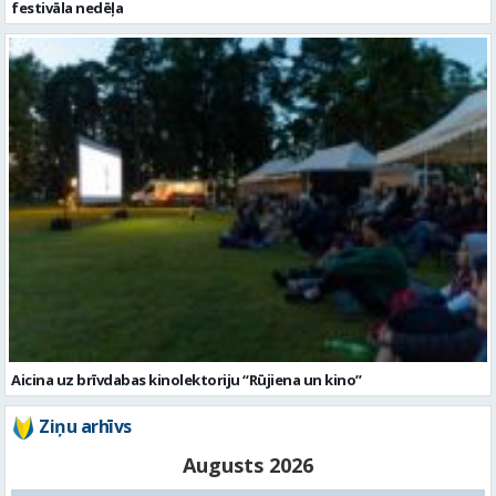
Aicina uz brīvdabas kinolektoriju “Rūjiena un kino”
Ziņu arhīvs
Augusts 2026
Pi
Ot
Tr
Ce
Pi
Se
Sv
1
2
3
4
5
6
7
8
9
10
11
12
13
14
15
16
17
18
19
20
21
22
23
24
25
26
27
28
29
30