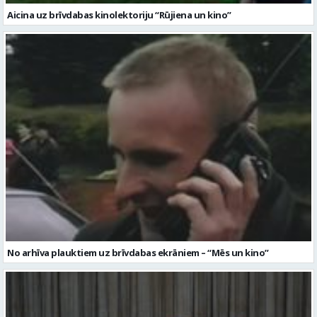
No arhīva plauktiem uz brīvdabas ekrāniem – “Mēs un kino”