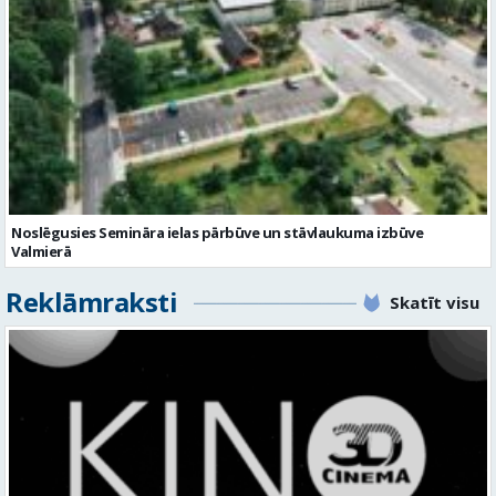
Noslēgusies Semināra ielas pārbūve un stāvlaukuma izbūve
Valmierā
Reklāmraksti
Skatīt visu