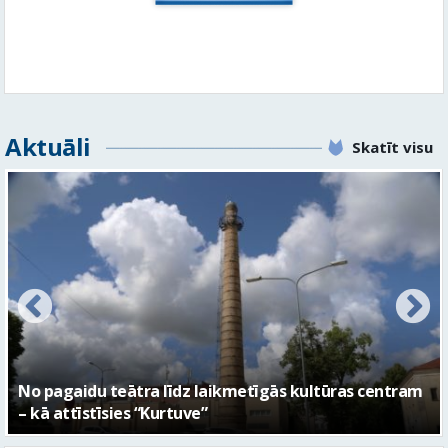
Aktuāli
Skatīt visu
FOTO: Ar daudzveidīgiem notikumiem aizvadīta
Valmieras 743. dzimšanas diena