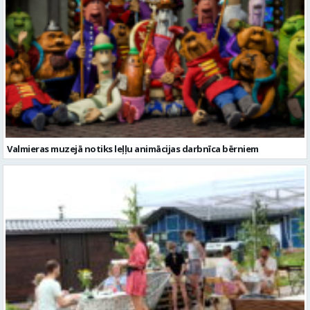
Valmieras muzejā notiks leļļu animācijas darbnīca bērniem
Valmieras novadā aizvadītas jau sestās Mājas kafejnīcu dienas