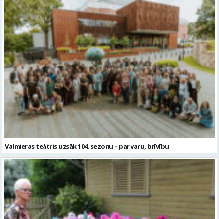
Valmieras teātris uzsāk 104. sezonu – par varu, brīvību