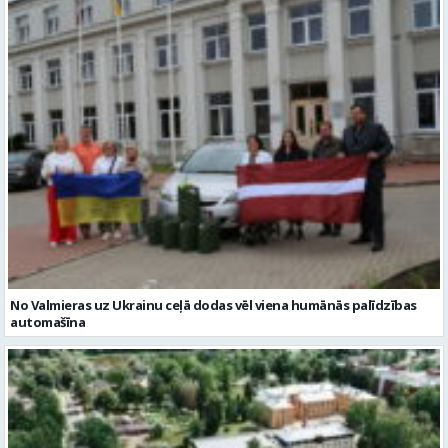
No Valmieras uz Ukrainu ceļā dodas vēl viena humānās palīdzības
automašīna