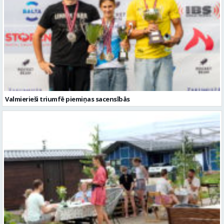
Valmierieši triumfē piemiņas sacensībās
Valmieras novadā aizvadītas jau sestās Mājas kafejnīcu dienas