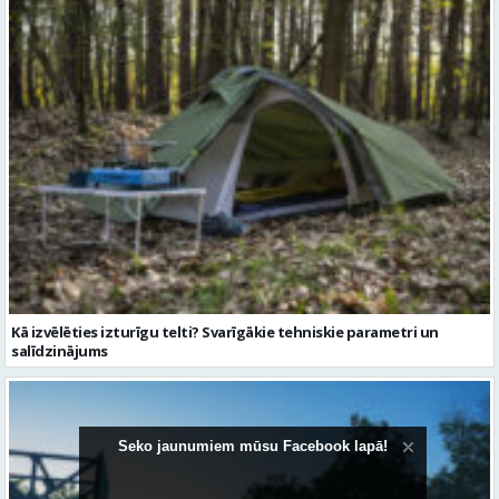
Kā izvēlēties izturīgu telti? Svarīgākie tehniskie parametri un
salīdzinājums
Seko jaunumiem mūsu Facebook lapā!