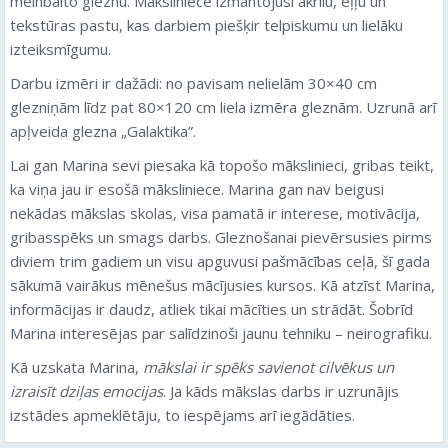
melnbalto gleznu. Māksliniece izmantojusi akrilu, eļļu un
tekstūras pastu, kas darbiem piešķir telpiskumu un lielāku
izteiksmīgumu.
Darbu izmēri ir dažādi: no pavisam nelielām 30×40 cm
glezniņām līdz pat 80×120 cm liela izmēra gleznām. Uzrunā arī
apļveida glezna „Galaktika”.
Lai gan Marina sevi piesaka kā topošo mākslinieci, gribas teikt,
ka viņa jau ir esošā māksliniece. Marina gan nav beigusi
nekādas mākslas skolas, visa pamatā ir interese, motivācija,
gribasspēks un smags darbs. Gleznošanai pievērsusies pirms
diviem trim gadiem un visu apguvusi pašmācības ceļā, šī gada
sākumā vairākus mēnešus mācījusies kursos. Kā atzīst Marina,
informācijas ir daudz, atliek tikai mācīties un strādāt. Šobrīd
Marina interesējas par salīdzinoši jaunu tehniku – neirografiku.
Kā uzskata Marina,
mākslai ir spēks savienot cilvēkus un
izraisīt dziļas emocijas
. Ja kāds mākslas darbs ir uzrunājis
izstādes apmeklētāju, to iespējams arī iegādāties.