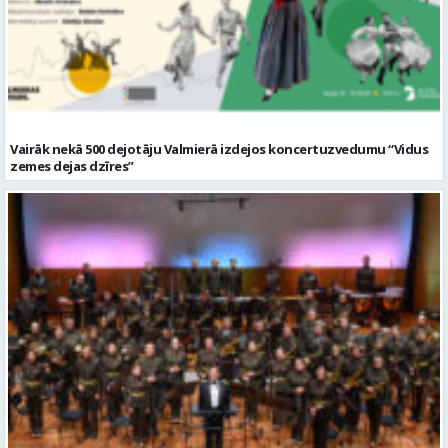
Vairāk nekā 500 dejotāju Valmierā izdejos koncertuzvedumu “Vidus
zemes dejas dzīres”
Valmierā notiks Zemessardzei veltīts koncerts “Es savā zemītē”