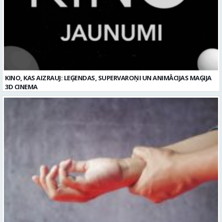
KINO, KAS AIZRAUJ: LEĢENDAS, SUPERVAROŅI UN ANIMĀCIJAS MAĢIJA
3D CINEMA
Plaukstas locītavas sastiepums: kā to novērst, atpazīt un veiksmīgi
ārstēt