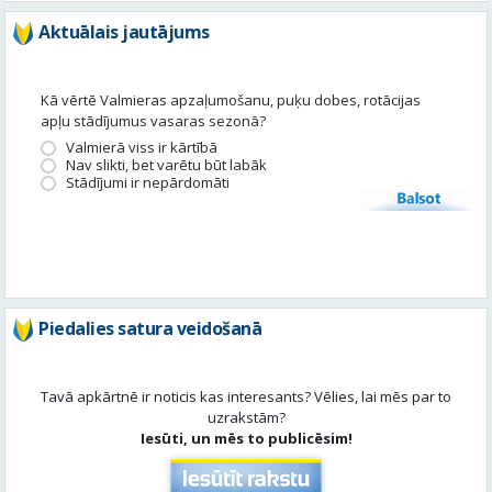
Valmierā viss ir kārtībā
Nav slikti, bet varētu būt labāk
Stādījumi ir nepārdomāti
Balsot
Piedalies satura veidošanā
Tavā apkārtnē ir noticis kas interesants? Vēlies, lai mēs par to
uzrakstām?
Iesūti, un mēs to publicēsim!