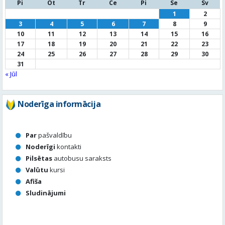
31
« Jūl
Noderīga informācija
Par
pašvaldību
Noderīgi
kontakti
Pilsētas
autobusu saraksts
Valūtu
kursi
Afiša
Sludinājumi
Aktuālais jautājums
Kā vērtē Valmieras apzaļumošanu, puķu dobes, rotācijas
apļu stādījumus vasaras sezonā?