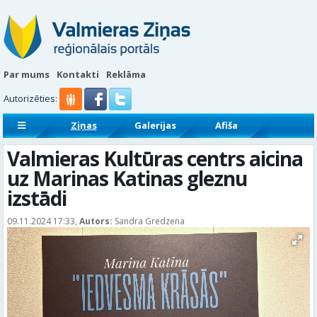
Par mums
Kontakti
Reklāma
Autorizēties:
Ziņas
Galerijas
Afiša
Sludinājumi
Reklāmraksti
Valmieras Kultūras centrs aicina
uz Marinas Katinas gleznu
izstādi
09.11.2024 17:33,
Autors:
Sandra Gredzena