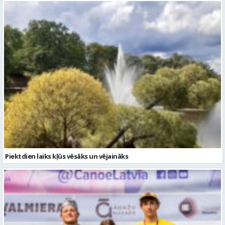
Piektdien laiks kļūs vēsāks un vējaināks