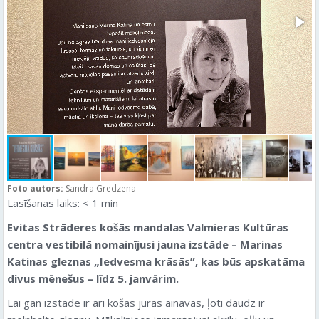
Foto autors:
Sandra Gredzena
Lasīšanas laiks:
< 1
min
Evitas Strāderes košās mandalas Valmieras Kultūras
centra vestibilā nomainījusi jauna izstāde – Marinas
Katinas gleznas „Iedvesma krāsās”, kas būs apskatāma
divus mēnešus – līdz 5. janvārim.
Lai gan izstādē ir arī košas jūras ainavas, ļoti daudz ir