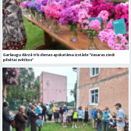
Garšaugu dārzā trīs dienas apskatāma izstāde “Vasaras ziedi
pilsētai svētkos”
Valmieras dzimšanas diena sākas ar Krāču kakta svētkiem