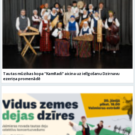
Tautas mūzikas kopa “KamRadi” aicina uz ielīgošanu Dzirnavu
ezeriņa promenādē