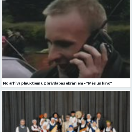
No arhīva plauktiem uz brīvdabas ekrāniem – “Mēs un kino”