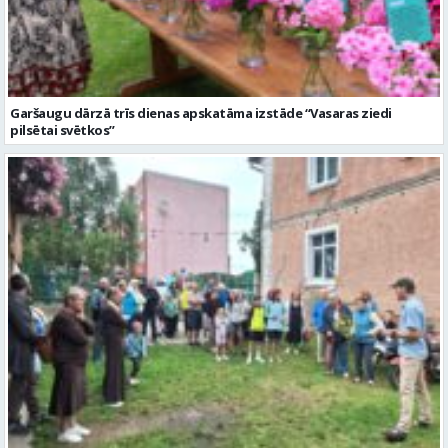
Garšaugu dārzā trīs dienas apskatāma izstāde “Vasaras ziedi
pilsētai svētkos”