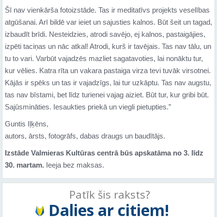
Šī nav vienkārša fotoizstāde. Tas ir meditatīvs projekts veselības
atgūšanai. Arī bildē var ieiet un sajusties kalnos. Būt šeit un tagad,
izbaudīt brīdi. Nesteidzies, atrodi savējo, ej kalnos, pastaigājies,
izpēti taciņas un nāc atkal! Atrodi, kurš ir tavējais. Tas nav tālu, un
tu to vari. Varbūt vajadzēs mazliet sagatavoties, lai nonāktu tur,
kur vēlies. Katra rīta un vakara pastaiga virza tevi tuvāk virsotnei.
Kājās ir spēks un tas ir vajadzīgs, lai tur uzkāptu. Tas nav augstu,
tas nav bīstami, bet līdz turienei vajag aiziet. Būt tur, kur gribi būt.
Sajūsmināties. Iesaukties priekā un viegli pietupties.”
Guntis Iļķēns,
autors, ārsts, fotogrāfs, dabas draugs un baudītājs.
Izstāde Valmieras Kultūras centrā būs apskatāma no 3. līdz
30. martam.
Ieeja bez maksas.
Patīk šis raksts?
Dalies ar citiem!