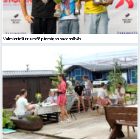
Valmierieši triumfē piemiņas sacensībās