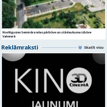
Noslēgusies Semināra ielas pārbūve un stāvlaukuma izbūve
Valmierā
Reklāmraksti
Skatīt visu