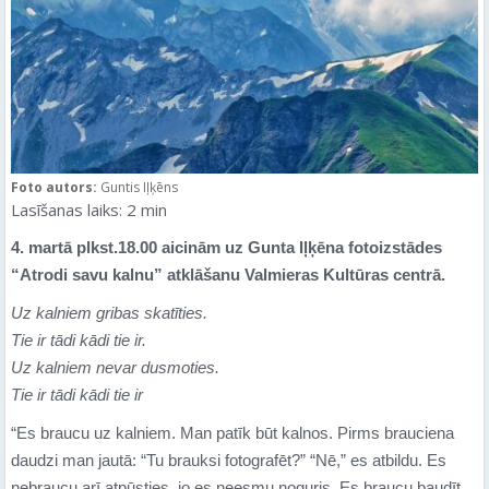
Foto autors:
Guntis Iļķēns
Lasīšanas laiks:
2
min
4. martā plkst.18.00 aicinām uz Gunta Iļķēna fotoizstādes
“Atrodi savu kalnu” atklāšanu Valmieras Kultūras centrā.
Uz kalniem gribas skatīties.
Tie ir tādi kādi tie ir.
Uz kalniem nevar dusmoties.
Tie ir tādi kādi tie ir
“Es braucu uz kalniem. Man patīk būt kalnos. Pirms brauciena
daudzi man jautā: “Tu brauksi fotografēt?” “Nē,” es atbildu. Es
nebraucu arī atpūsties, jo es neesmu noguris. Es braucu baudīt