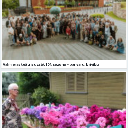
Valmieras teātris uzsāk 104. sezonu – par varu, brīvību