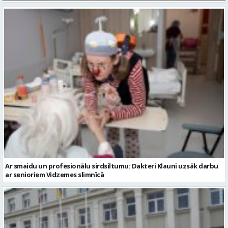
Ar smaidu un profesionālu sirdsiltumu: Dakteri Klauni uzsāk darbu
ar senioriem Vidzemes slimnīcā