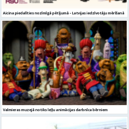
Aicina piedalīties nozīmīgā pētījumā – Latvijas iedzīvotāju mērīšanā
Valmieras muzejā notiks leļļu animācijas darbnīca bērniem