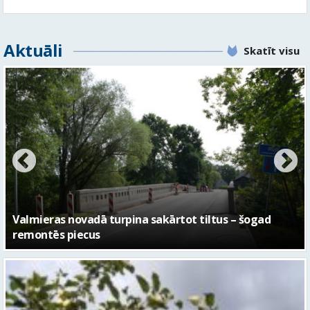
Aktuāli
Skatīt visu
No pagaidu teātra līdz laikmetīgās kultūras centram
– kā attīstīsies “Kurtuve”