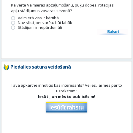
Kā vērtē Valmieras apzaļumošanu, puķu dobes, rotācijas
apļu stādījumus vasaras sezonā?
Valmierā viss ir kārtībā
Nav slikti, bet varētu būt labāk
Stādījumi ir nepārdomāti
Balsot
Piedalies satura veidošanā
Tavā apkārtnē ir noticis kas interesants? Vēlies, lai mēs par to
uzrakstām?
Iesūti, un mēs to publicēsim!