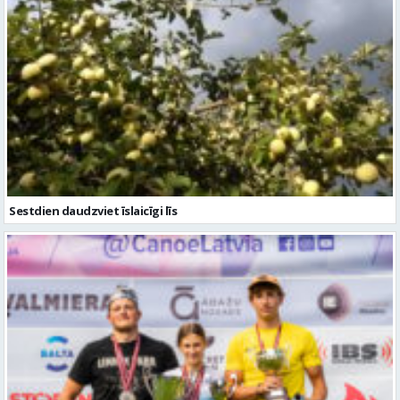
Sestdien daudzviet īslaicīgi līs