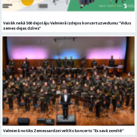
Vairāk nekā 500 dejotāju Valmierā izdejos koncertuzvedumu “Vidus
zemes dejas dzīres”
Valmierā notiks Zemessardzei veltīts koncerts “Es savā zemītē”