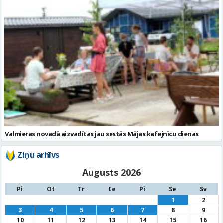
Valmieras novadā aizvadītas jau sestās Mājas kafejnīcu dienas
Ziņu arhīvs
Augusts 2026
Pi
Ot
Tr
Ce
Pi
Se
Sv
1
2
3
4
5
6
7
8
9
10
11
12
13
14
15
16