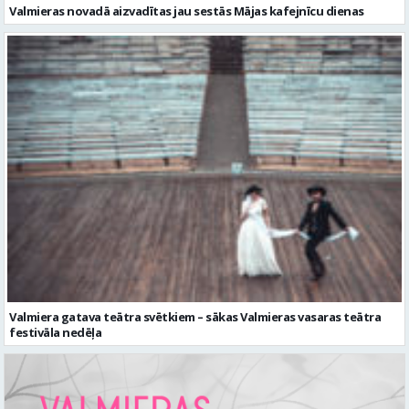
Valmieras novadā aizvadītas jau sestās Mājas kafejnīcu dienas
Valmiera gatava teātra svētkiem – sākas Valmieras vasaras teātra
festivāla nedēļa