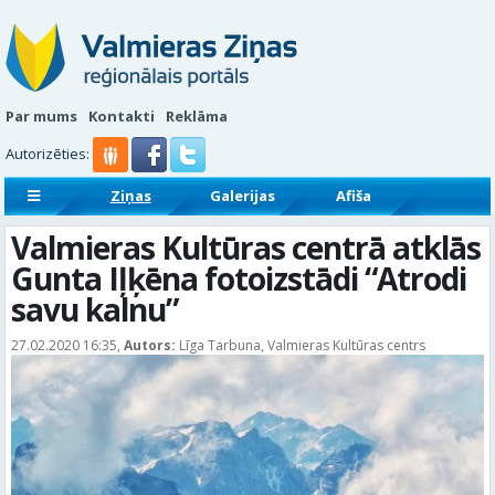
Par mums
Kontakti
Reklāma
Autorizēties:
Ziņas
Galerijas
Afiša
Sludinājumi
Reklāmraksti
Valmieras Kultūras centrā atklās
Gunta Iļķēna fotoizstādi “Atrodi
savu kalnu”
27.02.2020 16:35,
Autors:
Līga Tarbuna, Valmieras Kultūras centrs