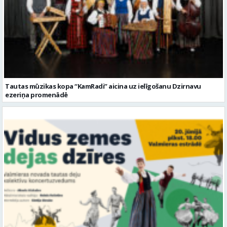
Tautas mūzikas kopa “KamRadi” aicina uz ielīgošanu Dzirnavu
ezeriņa promenādē