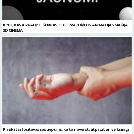
KINO, KAS AIZRAUJ: LEĢENDAS, SUPERVAROŅI UN ANIMĀCIJAS MAĢIJA
3D CINEMA
Plaukstas locītavas sastiepums: kā to novērst, atpazīt un veiksmīgi