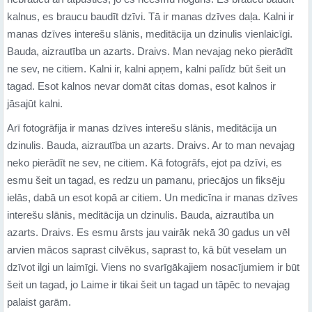
kalnus, es braucu baudīt dzīvi. Tā ir manas dzīves daļa. Kalni ir
manas dzīves interešu slānis, meditācija un dzinulis vienlaicīgi.
Bauda, aizrautība un azarts. Draivs. Man nevajag neko pierādīt
ne sev, ne citiem. Kalni ir, kalni apņem, kalni palīdz būt šeit un
tagad. Esot kalnos nevar domāt citas domas, esot kalnos ir
jāsajūt kalni.
Arī fotogrāfija ir manas dzīves interešu slānis, meditācija un
dzinulis. Bauda, aizrautība un azarts. Draivs. Ar to man nevajag
neko pierādīt ne sev, ne citiem. Kā fotogrāfs, ejot pa dzīvi, es
esmu šeit un tagad, es redzu un pamanu, priecājos un fiksēju
ielās, dabā un esot kopā ar citiem. Un medicīna ir manas dzīves
interešu slānis, meditācija un dzinulis. Bauda, aizrautība un
azarts. Draivs. Es esmu ārsts jau vairāk nekā 30 gadus un vēl
arvien mācos saprast cilvēkus, saprast to, kā būt veselam un
dzīvot ilgi un laimīgi. Viens no svarīgākajiem nosacījumiem ir būt
šeit un tagad, jo Laime ir tikai šeit un tagad un tāpēc to nevajag
palaist garām.