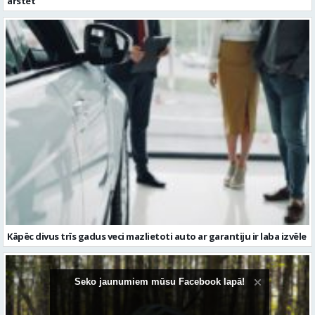
ārstēt
Kāpēc divus trīs gadus veci mazlietoti auto ar garantiju ir laba izvēle
Seko jaunumiem mūsu Facebook lapā!