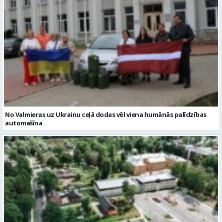
No Valmieras uz Ukrainu ceļā dodas vēl viena humānās palīdzības
automašīna