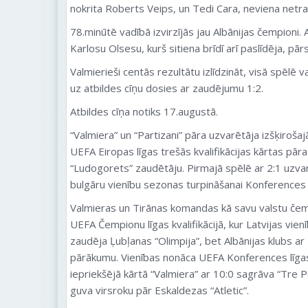
nokrita Roberts Veips, un Tedi Cara, neviena netra
78.minūtē vadībā izvirzījās jau Albānijas čempioni. 
Karlosu Olsesu, kurš sitiena brīdī arī paslīdēja, pā
Valmierieši centās rezultātu izlīdzināt, visā spēlē v
uz atbildes cīņu dosies ar zaudējumu 1:2.
Atbildes cīņa notiks 17.augustā.
“
Valmiera
” un “Partizani” pāra uzvarētāja izšķirošajā
UEFA Eiropas līgas trešās kvalifikācijas kārtas pā
“Ludogorets” zaudētāju. Pirmajā spēlē ar 2:1 uzva
bulgāru vienību sezonas turpināšanai Konferences l
Valmieras
un Tirānas komandas kā savu valstu če
UEFA Čempionu līgas kvalifikācijā, kur Latvijas vi
zaudēja Ļubļanas “Olimpija”, bet Albānijas klubs a
pārākumu. Vienības nonāca UEFA Konferences līga
iepriekšējā kārtā “
Valmiera
” ar 10:0 sagrāva “Tre P
guva virsroku pār Eskaldezas “Atletic”.