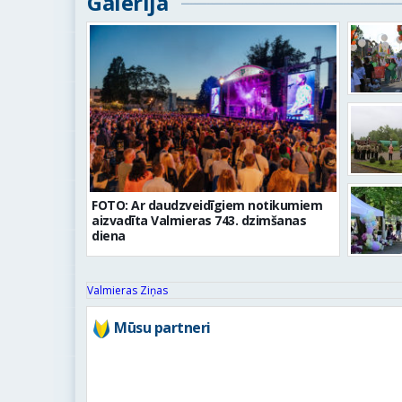
Galerija
FOTO: Ar daudzveidīgiem notikumiem
aizvadīta Valmieras 743. dzimšanas
diena
Valmieras Ziņas
Mūsu partneri