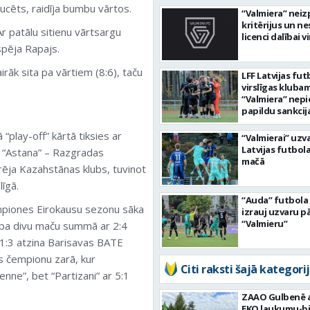
ucēts, raidīja bumbu vārtos.
“Valmiera” neiz
kritērijus un n
Ar patālu sitienu vārtsargu
licenci dalībai v
rspēja Rapajs.
airāk sita pa vārtiem (8:6), taču
LFF Latvijas fut
virslīgas kluba
“Valmiera” nep
papildu sankcij
 “play-off” kārtā tiksies ar
“Valmierai” uzv
Latvijas futbola
ra “Astana” – Razgradas
mačā
rēja Kazahstānas klubs, tuvinot
īgā.
“Auda” futbola 
mpiones Eirokausu sezonu sāka
izrauj uzvaru p
“Valmieru”
enība divu maču summā ar 2:4
r 1:3 atzina Barisavas BATE
s čempionu zarā, kur
Citi raksti šajā kategorij
enne”, bet “Partizani” ar 5:1
ZAAO Gulbenē a
EKO laukumu-bi