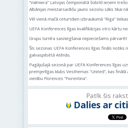
“
Valmiera
” Latvijas čempionātā šobrīd ieņem trešo 
Albānijas meistarsacīkšu jauno sezonu sāks tikai n
Vēl vienā mačā ceturtdien izbraukumā “Riga” tieka
UEFA Konferences līgas kvalifikācijas otro kārtu n
Grupu turnīra sasniegšanai nepieciešams pārvarēt če
Šīs sezonas UEFA Konferences līgas fināls notiks 
galvaspilsētā Atēnās.
Pagājušajā sezonā par UEFA Konferences līgas uzv
premjerlīgas klubs Vesthemas “United”, kas finālā a
vienību Florences “Fiorentina”.
Patīk šis raks
Dalies ar ci