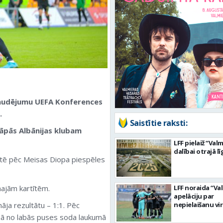
 zaudējumu UEFA Konferences
.
Saistītie raksti:
kāpās Albānijas klubam
LFF pielaiž “Val
dalībai otrajā lī
nūtē pēc Meisas Diopa piespēles
enajām kartītēm.
LFF noraida “Va
apelāciju par
nāja rezultātu – 1:1. Pēc
nepielaišanu vir
mā no labās puses soda laukumā