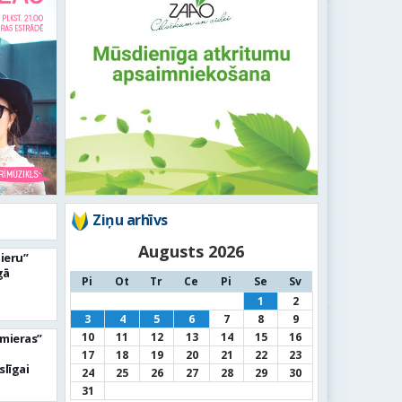
Ziņu arhīvs
Augusts 2026
mieru”
gā
Pi
Ot
Tr
Ce
Pi
Se
Sv
1
2
3
4
5
6
7
8
9
10
11
12
13
14
15
16
lmieras”
17
18
19
20
21
22
23
slīgai
24
25
26
27
28
29
30
31