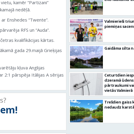
vietu, kamēr “Partizani”
ākamajā nedēļā.
s ar Enshedes “Twente”.
Valmierieši tri
piemiņas sacen
epārvarēja RFS un “Auda”.
tras kvalifikācijas kārtas.
Gaidāma silta n
nākamā gada 29.maijā Grieķijas
arētāju kļuva Anglijas
r 2:1 pārspēja Itālijas A sērijas
Ceturtdien ies
dzeramā ūdens
pārtraukumi va
vietās Valmierā
ts?
Trešdien gaiss 
tiem!
nedaudz karst