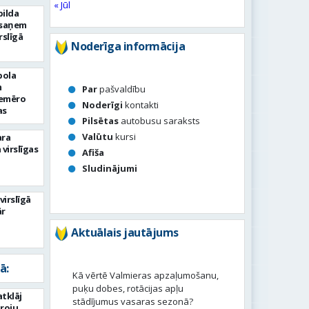
« Jūl
pilda
esaņem
irslīgā
Noderīga informācija
bola
m
Par
pašvaldību
iemēro
Noderīgi
kontakti
as
Pilsētas
autobusu saraksts
Valūtu
kursi
ara
 virslīgas
Afiša
Sludinājumi
virslīgā
ār
Aktuālais jautājums
ā:
Kā vērtē Valmieras apzaļumošanu,
puķu dobes, rotācijas apļu
tklāj
stādījumus vasaras sezonā?
roju