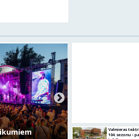
tikumiem
Valmieras teātr
104. sezonu – pa