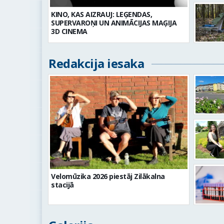
KINO, KAS AIZRAUJ: LEĢENDAS,
SUPERVAROŅI UN ANIMĀCIJAS MAĢIJA
3D CINEMA
Redakcija iesaka
Velomūzika 2026 piestāj Zilākalna
stacijā