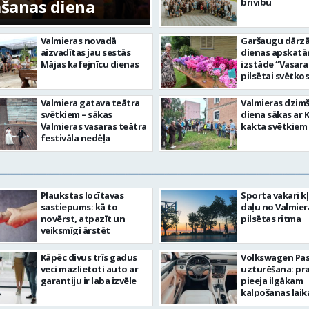
mšanas diena
FOTO: Valmieras pi
brīvību
Valmieras novadā
Garšaugu dārzā 
aizvadītas jau sestās
dienas apskat
Mājas kafejnīcu dienas
izstāde “Vasara
pilsētai svētkos
Valmiera gatava teātra
Valmieras dzim
svētkiem – sākas
diena sākas ar 
Valmieras vasaras teātra
kakta svētkiem
festivāla nedēļa
Plaukstas locītavas
Sporta vakari k
sastiepums: kā to
daļu no Valmier
novērst, atpazīt un
pilsētas ritma
veiksmīgi ārstēt
Kāpēc divus trīs gadus
Volkswagen Pa
veci mazlietoti auto ar
uzturēšana: pr
garantiju ir laba izvēle
pieeja ilgākam
kalpošanas lai