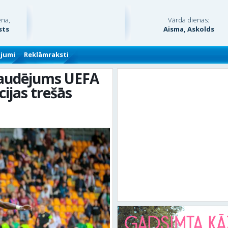
ena,
Vārda dienas:
sts
Aisma, Askolds
ājumi
Reklāmraksti
 zaudējums UEFA
cijas trešās