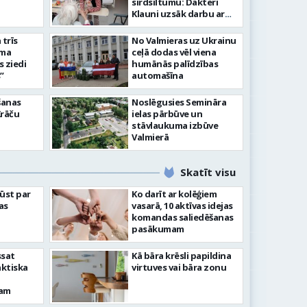
lsētas svētku gājiens 2026
infrast
sirdsiltumu: Dakteri
Klauni uzsāk darbu ar
senioriem Vidzemes
slimnīcā
trīs
No Valmieras uz Ukrainu
āma
ceļā dodas vēl viena
s ziedi
humānās palīdzības
”
automašīna
šanas
Noslēgusies Semināra
Krāču
ielas pārbūve un
stāvlaukuma izbūve
Valmierā
Skatīt visu
ļūst par
Ko darīt ar kolēģiem
as
vasarā, 10 aktīvas idejas
komandas saliedēšanas
pasākumam
ssat
Kā bāra krēsli papildina
aktiska
virtuves vai bāra zonu
kam