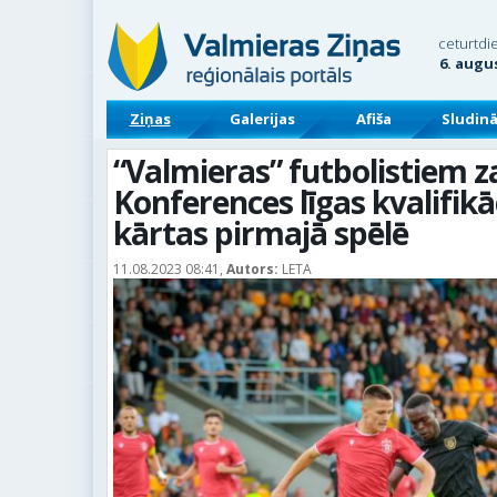
ceturtdi
6. augu
Ziņas
Galerijas
Afiša
Sludin
“Valmieras” futbolistiem
Konferences līgas kvalifikā
kārtas pirmajā spēlē
11.08.2023 08:41,
Autors:
LETA