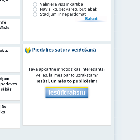
Valmierā viss ir kārtībā
Nav slikti, bet varētu būt labāk
Stādījumi ir nepārdomāti
Balsot
umfē
sībās
Piedalies satura veidošanā
akts
Tavā apkārtnē ir noticis kas interesants?
Vēlies, lai mēs par to uzrakstām?
pējami
Iesūti, un mēs to publicēsim!
 padeves
irākās
kļūs
āks