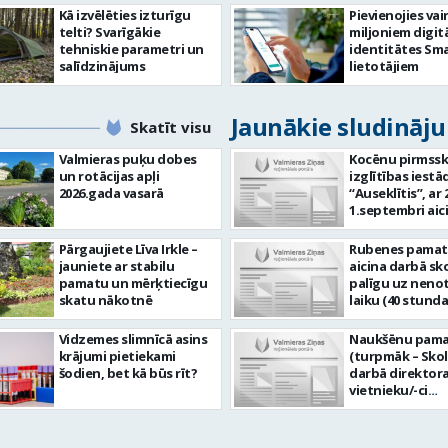
Kā izvēlēties izturīgu
Pievienojies vai
telti? Svarīgākie
miljoniem digit
tehniskie parametri un
identitātes Sma
salīdzinājums
lietotājiem
Jaunākie sludināj
Skatīt visu
Valmieras puķu dobes
Kocēnu pirmssk
un rotācijas apļi
izglītības iestā
2026.gada vasarā
“Auseklītis”, ar
1.septembri aic
radošu pirmssk
izglītības mūzi
Pārgaujiete Līva Irkle –
Rubenes pamat
skolotāju (0,675
jauniete ar stabilu
aicina darbā sk
jeb 27 stundas 
pamatu un mērķtiecīgu
palīgu uz neno
uz nenoteiktu l
skatu nākotnē
laiku (40 stund
Darba vieta: Kaln
jeb 1,0 likme). 
Kocēni, Kocēnu
vietas adrese: R
Vidzemes slimnīcā asins
Naukšēnu pama
Valmieras novads Ja 
3, Rubene, Koc
krājumi pietiekami
(turpmāk – Skol
vēlaties: plāno
pagasts, Valmie
šodien, bet kā būs rīt?
darbā direktor
nodrošināt kval
novads. Ja Tev ir vēlme:
vietnieku/-ci
izglītojamo v
veikt bērnu apr
administratīvi
atbilstošu māc
ikdienā; sadarb
saimnieciskajā 
procesu; veikt
grupas skolotā
likme jeb 40 st
izglītojamo att