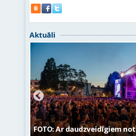
Aktuāli
ūras
FOTO: Ar daudzveidīgiem no