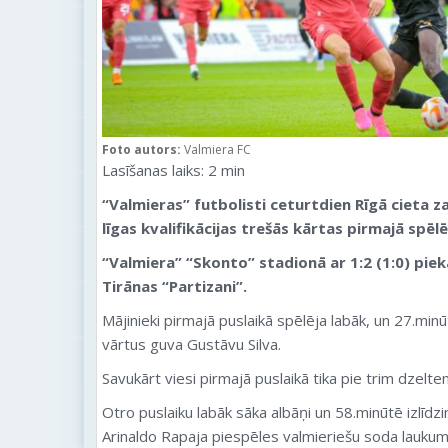
Foto autors:
Valmiera FC
Lasīšanas laiks:
2
min
“
Valmieras
” futbolisti ceturtdien Rīgā cieta
līgas kvalifikācijas trešās kārtas pirmajā spēlē
“
Valmiera
” “Skonto” stadionā ar 1:2 (1:0) pie
Tirānas “Partizani”.
Mājinieki pirmajā puslaikā spēlēja labāk, un 27.mi
vārtus guva Gustāvu Silva.
Savukārt viesi pirmajā puslaikā tika pie trim dzelt
Otro puslaiku labāk sāka albāņi un 58.minūtē izlīdzi
Arinaldo Rapaja piespēles valmieriešu soda lauku