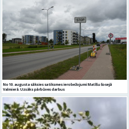
No 10. augusta sāksies satiksmes ierobežojumi Matīšu šosejā
Valmierā. Uzsāks pārbūves darbus