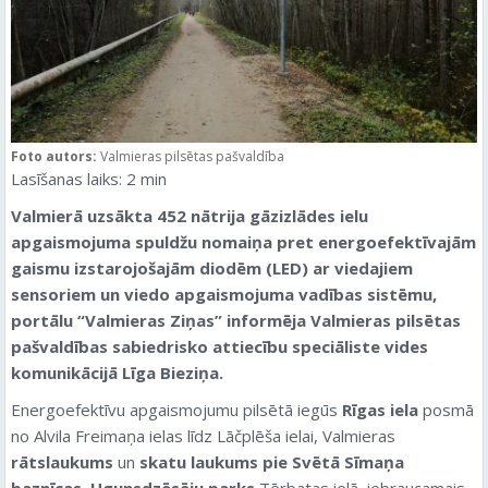
Foto autors:
Valmieras pilsētas pašvaldība
Lasīšanas laiks:
2
min
Valmierā uzsākta 452 nātrija gāzizlādes ielu
apgaismojuma spuldžu nomaiņa pret energoefektīvajām
gaismu izstarojošajām diodēm (LED) ar viedajiem
sensoriem un viedo apgaismojuma vadības sistēmu,
portālu “Valmieras Ziņas” informēja Valmieras pilsētas
pašvaldības sabiedrisko attiecību speciāliste vides
komunikācijā Līga Bieziņa.
Energoefektīvu apgaismojumu pilsētā iegūs
Rīgas iela
posmā
no Alvila Freimaņa ielas līdz Lāčplēša ielai, Valmieras
rātslaukums
un
skatu laukums pie Svētā Sīmaņa
baznīcas
,
Ugunsdzēsēju parks
Tērbatas ielā, iebraucamais