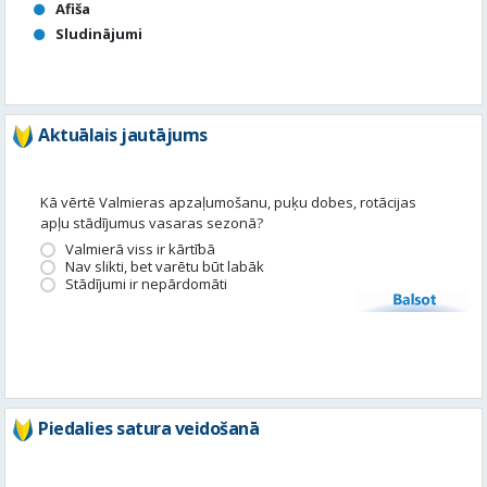
Afiša
Sludinājumi
Aktuālais jautājums
Kā vērtē Valmieras apzaļumošanu, puķu dobes, rotācijas
apļu stādījumus vasaras sezonā?
Valmierā viss ir kārtībā
Nav slikti, bet varētu būt labāk
Stādījumi ir nepārdomāti
Balsot
Piedalies satura veidošanā