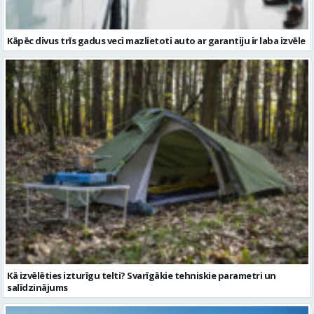
Kāpēc divus trīs gadus veci mazlietoti auto ar garantiju ir laba izvēle
Kā izvēlēties izturīgu telti? Svarīgākie tehniskie parametri un
salīdzinājums