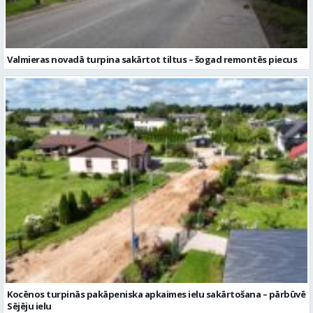
Valmieras novadā turpina sakārtot tiltus – šogad remontēs piecus
Kocēnos turpinās pakāpeniska apkaimes ielu sakārtošana – pārbūvē
Sējēju ielu