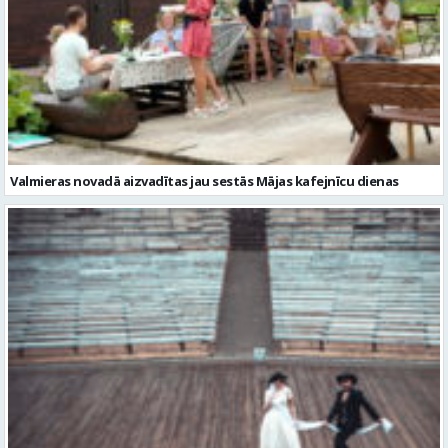
Valmieras novadā aizvadītas jau sestās Mājas kafejnīcu dienas