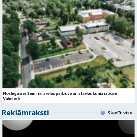
Noslēgusies Semināra ielas pārbūve un stāvlaukuma izbūve
Valmierā
Reklāmraksti
Skatīt visu