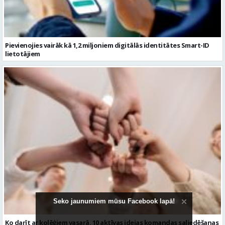
Pievienojies vairāk kā 1,2 miljoniem digitālās identitātes Smart-ID
lietotājiem
Seko jaunumiem mūsu Facebook lapā!
Ko darīt ar kolēģiem vasarā, 10 aktīvas idejas komandas saliedēšanas