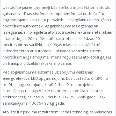
Uzstādītie jaunie gaismekļi būs aprīkoti ar pilsētā izmantotās
gaismas vadības sistēmas komponentēm, lai nodrošinātu
apgaismojuma attālinātu pārvaldību, ieslēgšanu un izslēgšanu
nodrošinot automātiski. Apgaismojuma ieslēgšanās un
izslēgšanās ir noregulēta atbilstoši saules lēkta un rieta laikiem
– tas iedegas 20 minūtes pēc saulrieta un izslēdzas 20
minūtes pirms saullēkta. Uz Rīgas ielas tiks uzstādīti arī
videodetektori ar automobiļu plūsmas kontroles sistēmu,
nodrošinot apgaismojuma līmeņa regulēšanu atbilstoši gājēju
un transportlīdzekļu faktiskajai plūsmai.
Pēc apgaismojuma sistēmas uzlabojumu veikšanas
energoefektīvs LED apgaismojums būs uzstādīts 64,8% no
pilsētas apgaismojuma kopējā tīkla. Pirms projekta
īstenošanas tas bija 52,4% no pilsētas koptīkla. Plānotais
elektroenerģijas ietaupījums būs 337 293 kWh/gadā, CO
2
samazinājums – 36764.93 kg gadā.
Atbilstoši iepirkuma rezultātiem viedās tehnoloģijas Valmieras