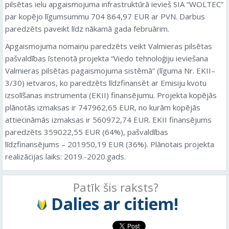
pilsētas ielu apgaismojuma infrastruktūrā ievieš SIA “WOLTEC”
par kopējo līgumsummu 704 864,97 EUR ar PVN. Darbus
paredzēts paveikt līdz nākamā gada februārim.
Apgaismojuma nomaiņu paredzēts veikt Valmieras pilsētas
pašvaldības īstenotā projekta “Viedo tehnoloģiju ieviešana
Valmieras pilsētas pagaismojuma sistēmā” (līguma Nr. EKII–
3/30) ietvaros, ko paredzēts līdzfinansēt ar Emisiju kvotu
izsolīšanas instrumenta (EKII) finansējumu. Projekta kopējās
plānotās izmaksas ir 747962,65 EUR, no kurām kopējās
attiecināmās izmaksas ir 560972,74 EUR. EKII finansējums
paredzēts 359022,55 EUR (64%), pašvaldības
līdzfinansējums – 201950,19 EUR (36%). Plānotais projekta
realizācijas laiks: 2019.-2020.gads.
Patīk šis raksts?
Dalies ar citiem!