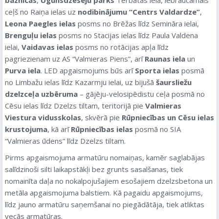
ceļš no Raiņa ielas uz
nodibinājumu “Centrs Valdardze”
,
Leona Paegles ielas
posms no Brēžas līdz Semināra ielai,
Brenguļu ielas
posms no Stacijas ielas līdz Paula Valdena
ielai,
Vaidavas ielas
posms no rotācijas apļa līdz
pagriezienam uz AS “Valmieras Piens”, arī
Raunas iela
un
Purva iela
. LED apgaismojums būs arī
Sporta ielas
posmā
no Limbažu ielas līdz Kazarmju ielai, uz bijušā
šaursliežu
dzelzceļa uzbēruma
– gājēju-velosipēdistu ceļa posmā no
Cēsu ielas līdz Dzelzs tiltam, teritorijā pie
Valmieras
Viestura vidusskolas
, skvērā pie
Rūpniecības un Cēsu ielas
krustojuma
, kā arī
Rūpniecības ielas
posmā no SIA
“Valmieras ūdens” līdz Dzelzs tiltam.
Pirms apgaismojuma armatūru nomaiņas, kamēr saglabājas
salīdzinoši silti laikapstākļi bez grunts sasalšanas, tiek
nomainīta daļa no nokalpojušajiem esošajiem dzelzsbetona un
metāla apgaismojuma balstiem. Kā pagaidu apgaismojums,
līdz jauno armatūru saņemšanai no piegādātāja, tiek atliktas
vecās armatūras.