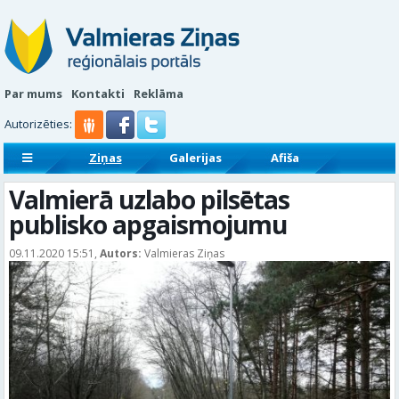
Par mums
Kontakti
Reklāma
Autorizēties:
Ziņas
Galerijas
Afiša
Sludinājumi
Reklāmraksti
Valmierā uzlabo pilsētas
publisko apgaismojumu
09.11.2020 15:51,
Autors:
Valmieras Ziņas