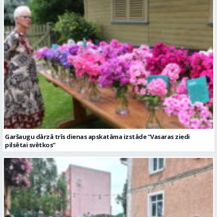
Garšaugu dārzā trīs dienas apskatāma izstāde “Vasaras ziedi
pilsētai svētkos”