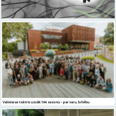
Valmieras teātris uzsāk 104. sezonu – par varu, brīvību