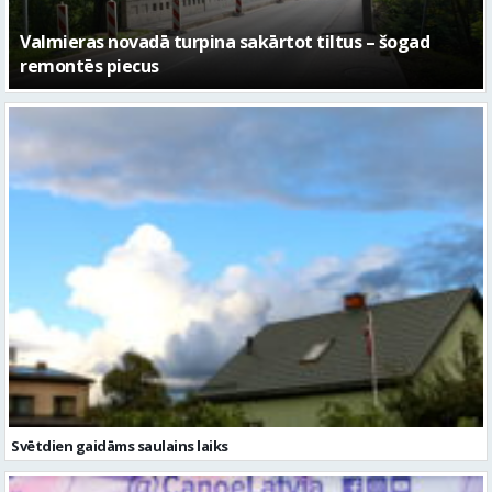
No pagaidu teātra līdz laikmetīgās kultūras centram
– kā attīstīsies “Kurtuve”
Svētdien gaidāms saulains laiks