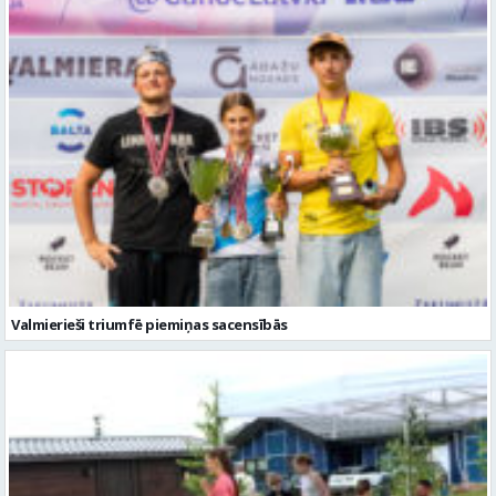
Valmierieši triumfē piemiņas sacensībās