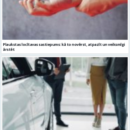
Plaukstas locītavas sastiepums: kā to novērst, atpazīt un veiksmīgi
ārstēt