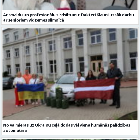
Ar smaidu un profesionālu sirdsiltumu: Dakteri Klauni uzsāk darbu
ar senioriem Vidzemes slimnīcā
No Valmieras uz Ukrainu ceļā dodas vēl viena humānās palīdzības
automašīna