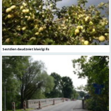
Sestdien daudzviet īslaicīgi līs