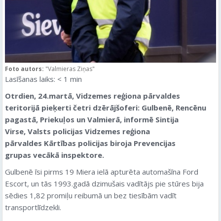
Foto autors:
"Valmieras Ziņas"
Lasīšanas laiks:
< 1
min
Otrdien, 24.martā, Vidzemes reģiona pārvaldes
teritorijā pieķerti četri dzērājšoferi: Gulbenē, Rencēnu
pagastā, Priekuļos un Valmierā, informē Sintija
Virse, Valsts policijas Vidzemes reģiona
pārvaldes Kārtības policijas biroja Prevencijas
grupas vecākā inspektore.
Gulbenē īsi pirms 19 Miera ielā apturēta automašīna Ford
Escort, un tās 1993.gadā dzimušais vadītājs pie stūres bija
sēdies 1,82 promiļu reibumā un bez tiesībām vadīt
transportlīdzekli.