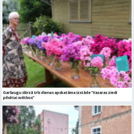
Garšaugu dārzā trīs dienas apskatāma izstāde “Vasaras ziedi
pilsētai svētkos”