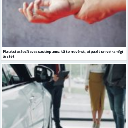
Plaukstas locītavas sastiepums: kā to novērst, atpazīt un veiksmīgi
ārstēt