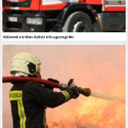
Vidzemē otrdien dzēsti trīs ugunsgrēki