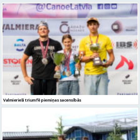
Valmierieši triumfē piemiņas sacensībās