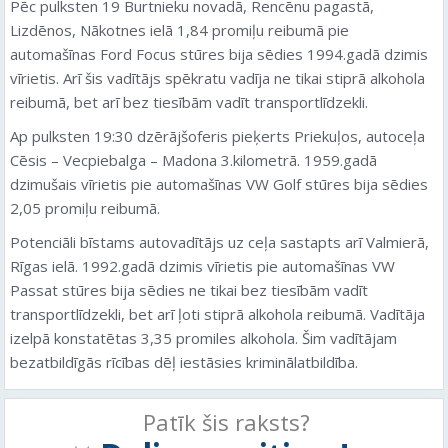
Pēc pulksten 19 Burtnieku novadā, Rencēnu pagastā,
Lizdēnos, Nākotnes ielā 1,84 promiļu reibumā pie
automašīnas Ford Focus stūres bija sēdies 1994.gadā dzimis
vīrietis. Arī šis vadītājs spēkratu vadīja ne tikai stiprā alkohola
reibumā, bet arī bez tiesībām vadīt transportlīdzekli.
Ap pulksten 19:30 dzērājšoferis pieķerts Priekuļos, autoceļa
Cēsis – Vecpiebalga – Madona 3.kilometrā. 1959.gadā
dzimušais vīrietis pie automašīnas VW Golf stūres bija sēdies
2,05 promiļu reibumā.
Potenciāli bīstams autovadītājs uz ceļa sastapts arī Valmierā,
Rīgas ielā. 1992.gadā dzimis vīrietis pie automašīnas VW
Passat stūres bija sēdies ne tikai bez tiesībām vadīt
transportlīdzekli, bet arī ļoti stiprā alkohola reibumā. Vadītāja
izelpā konstatētas 3,35 promiles alkohola. Šim vadītājam
bezatbildīgās rīcības dēļ iestāsies kriminālatbildība.
Patīk šis raksts?