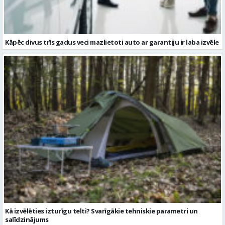
Kāpēc divus trīs gadus veci mazlietoti auto ar garantiju ir laba izvēle
Kā izvēlēties izturīgu telti? Svarīgākie tehniskie parametri un
salīdzinājums