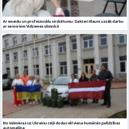
Ar smaidu un profesionālu sirdsiltumu: Dakteri Klauni uzsāk darbu
ar senioriem Vidzemes slimnīcā
No Valmieras uz Ukrainu ceļā dodas vēl viena humānās palīdzības
automašīna