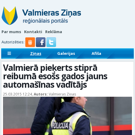
Par mums
Kontakti
Reklāma
Autorizēties:
Ziņas
Galerijas
Afiša
Sludinājumi
Reklāmraksti
Valmierā pieķerts stiprā
reibumā esošs gados jauns
automašīnas vadītājs
25.03.2015 12:24,
Autors:
Valmieras Ziņas