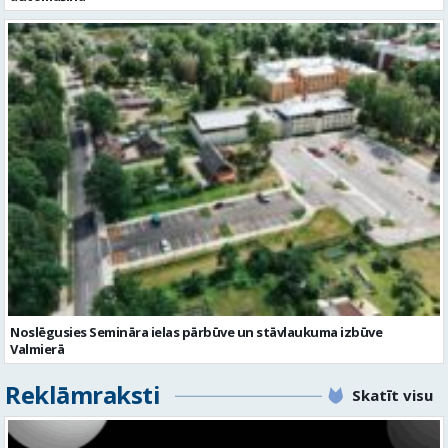
Noslēgusies Semināra ielas pārbūve un stāvlaukuma izbūve
Valmierā
Reklāmraksti
Skatīt visu