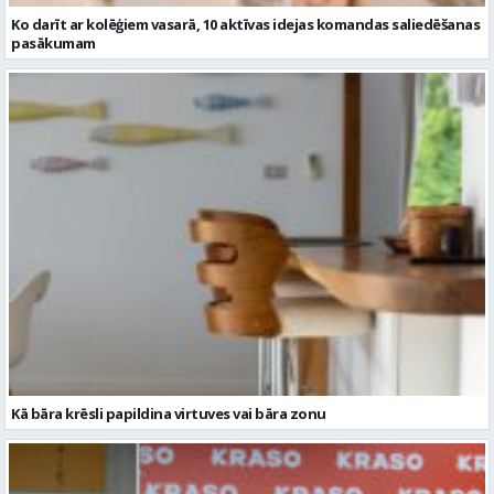
Ko darīt ar kolēģiem vasarā, 10 aktīvas idejas komandas saliedēšanas
pasākumam
Kā bāra krēsli papildina virtuves vai bāra zonu