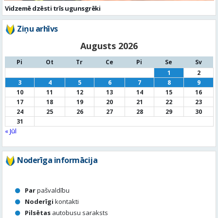
Vidzemē dzēsti trīs ugunsgrēki
Ziņu arhīvs
Augusts 2026
Pi
Ot
Tr
Ce
Pi
Se
Sv
1
2
3
4
5
6
7
8
9
10
11
12
13
14
15
16
17
18
19
20
21
22
23
24
25
26
27
28
29
30
31
« Jūl
Noderīga informācija
Par
pašvaldību
Noderīgi
kontakti
Pilsētas
autobusu saraksts