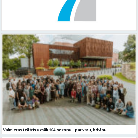
Valmieras teātris uzsāk 104. sezonu – par varu, brīvību