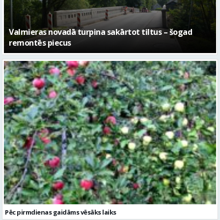
No pagaidu teātra līdz laikmetīgās kultūras centram
– kā attīstīsies “Kurtuve”
Pēc pirmdienas gaidāms vēsāks laiks