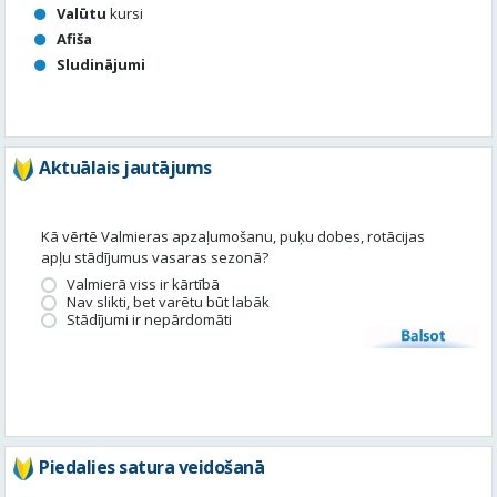
Valūtu
kursi
Afiša
Sludinājumi
Aktuālais jautājums
Kā vērtē Valmieras apzaļumošanu, puķu dobes, rotācijas
apļu stādījumus vasaras sezonā?
Valmierā viss ir kārtībā
Nav slikti, bet varētu būt labāk
Stādījumi ir nepārdomāti
Balsot
Piedalies satura veidošanā