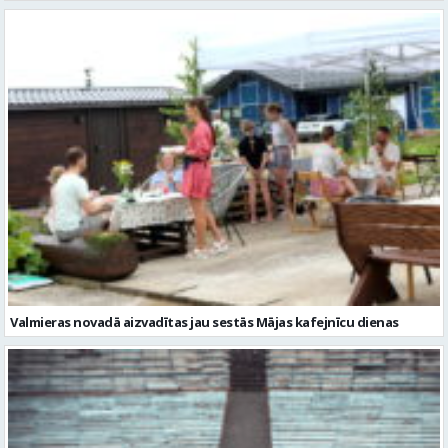
Valmieras novadā aizvadītas jau sestās Mājas kafejnīcu dienas