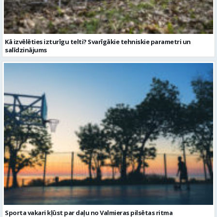
Kā izvēlēties izturīgu telti? Svarīgākie tehniskie parametri un
salīdzinājums
Sporta vakari kļūst par daļu no Valmieras pilsētas ritma