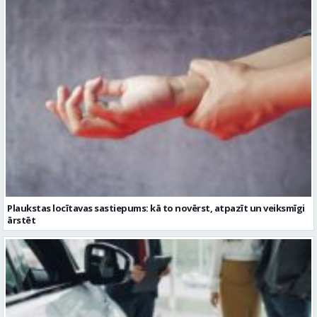
Plaukstas locītavas sastiepums: kā to novērst, atpazīt un veiksmīgi
ārstēt