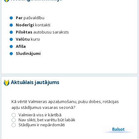
Par
pašvaldību
Noderīgi
kontakti
Pilsētas
autobusu saraksts
Valūtu
kursi
Afiša
Sludinājumi
Aktuālais jautājums
Kā vērtē Valmieras apzaļumošanu, puķu dobes, rotācijas
apļu stādījumus vasaras sezonā?
Valmierā viss ir kārtībā
Nav slikti, bet varētu būt labāk
Stādījumi ir nepārdomāti
Balsot