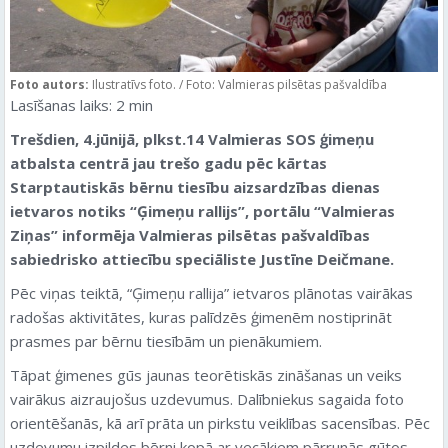
Foto autors:
Ilustratīvs foto. / Foto: Valmieras pilsētas pašvaldība
Lasīšanas laiks:
2
min
Trešdien, 4.jūnijā, plkst.14 Valmieras SOS ģimeņu
atbalsta centrā jau trešo gadu pēc kārtas
Starptautiskās bērnu tiesību aizsardzības dienas
ietvaros notiks “Ģimeņu rallijs”, portālu “Valmieras
Ziņas” informēja Valmieras pilsētas pašvaldības
sabiedrisko attiecību speciāliste Justīne Deičmane.
Pēc viņas teiktā, “Ģimeņu rallija” ietvaros plānotas vairākas
radošas aktivitātes, kuras palīdzēs ģimenēm nostiprināt
prasmes par bērnu tiesībām un pienākumiem.
Tāpat ģimenes gūs jaunas teorētiskās zināšanas un veiks
vairākus aizraujošus uzdevumus. Dalībniekus sagaida foto
orientēšanās, kā arī prāta un pirkstu veiklības sacensības. Pēc
uzdevumu izpildes bērni kopā ar vecākiem pārrunās gūtos