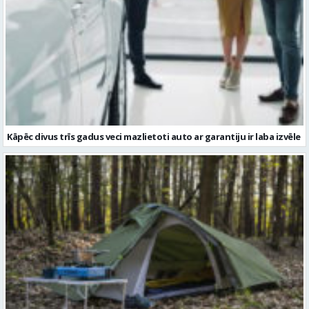
Kāpēc divus trīs gadus veci mazlietoti auto ar garantiju ir laba izvēle