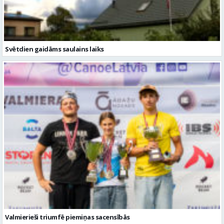
Svētdien gaidāms saulains laiks
Valmierieši triumfē piemiņas sacensībās