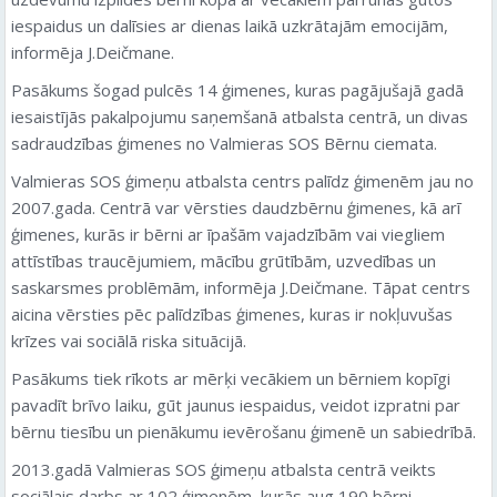
iespaidus un dalīsies ar dienas laikā uzkrātajām emocijām,
informēja J.Deičmane.
Pasākums šogad pulcēs 14 ģimenes, kuras pagājušajā gadā
iesaistījās pakalpojumu saņemšanā atbalsta centrā, un divas
sadraudzības ģimenes no Valmieras SOS Bērnu ciemata.
Valmieras SOS ģimeņu atbalsta centrs palīdz ģimenēm jau no
2007.gada. Centrā var vērsties daudzbērnu ģimenes, kā arī
ģimenes, kurās ir bērni ar īpašām vajadzībām vai viegliem
attīstības traucējumiem, mācību grūtībām, uzvedības un
saskarsmes problēmām, informēja J.Deičmane. Tāpat centrs
aicina vērsties pēc palīdzības ģimenes, kuras ir nokļuvušas
krīzes vai sociālā riska situācijā.
Pasākums tiek rīkots ar mērķi vecākiem un bērniem kopīgi
pavadīt brīvo laiku, gūt jaunus iespaidus, veidot izpratni par
bērnu tiesību un pienākumu ievērošanu ģimenē un sabiedrībā.
2013.gadā Valmieras SOS ģimeņu atbalsta centrā veikts
sociālais darbs ar 102 ģimenēm, kurās aug 190 bērni.