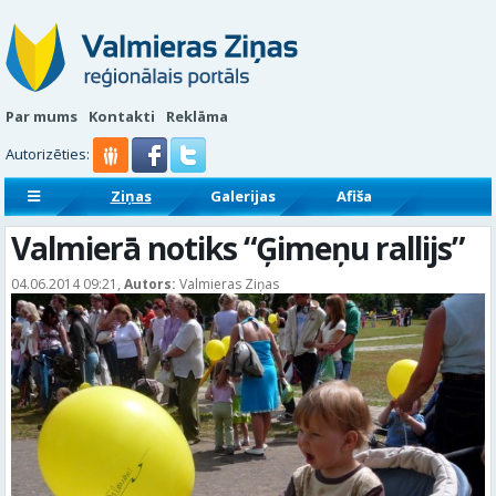
Par mums
Kontakti
Reklāma
Autorizēties:
Ziņas
Galerijas
Afiša
Sludinājumi
Reklāmraksti
Valmierā notiks “Ģimeņu rallijs”
04.06.2014 09:21,
Autors:
Valmieras Ziņas