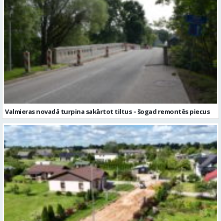
Valmieras novadā turpina sakārtot tiltus – šogad remontēs piecus