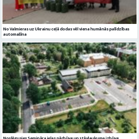
No Valmieras uz Ukrainu ceļā dodas vēl viena humānās palīdzības
automašīna
Noslēgusies Semināra ielas pārbūve un stāvlaukuma izbūve