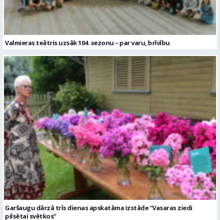
Valmieras teātris uzsāk 104. sezonu – par varu, brīvību
Garšaugu dārzā trīs dienas apskatāma izstāde “Vasaras ziedi
pilsētai svētkos”