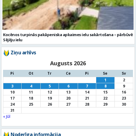
Kocēnos turpinās pakāpeniska apkaimes ielu sakārtošana – pārbūvē
Sējēju ielu
Ziņu arhīvs
Augusts 2026
Pi
Ot
Tr
Ce
Pi
Se
Sv
1
2
3
4
5
6
7
8
9
10
11
12
13
14
15
16
17
18
19
20
21
22
23
24
25
26
27
28
29
30
31
« Jūl
Noderīga informācija