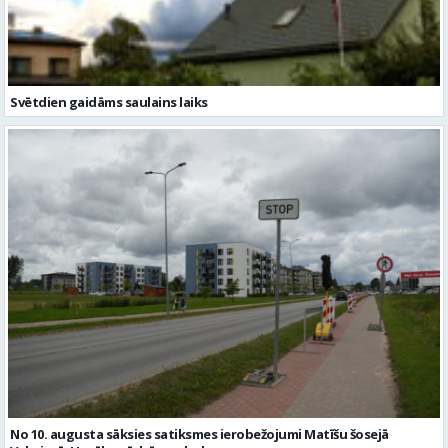
Svētdien gaidāms saulains laiks
No 10. augusta sāksies satiksmes ierobežojumi Matīšu šosejā