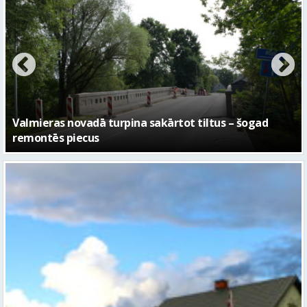
No pagaidu teātra līdz laikmetīgās kultūras centram
– kā attīstīsies “Kurtuve”