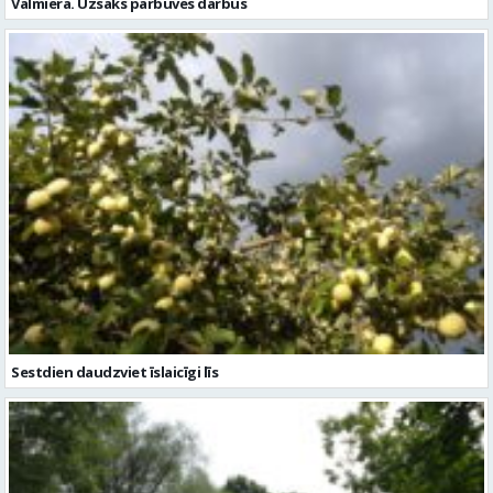
Valmierā. Uzsāks pārbūves darbus
Sestdien daudzviet īslaicīgi līs