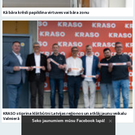
Kā bāra krēsli papildina virtuves vai bāra zonu
KRASO stiprina klātbūtni Latvijas reģionos un atklāj jaunu veikalu
Valmierā
Seko jaunumiem mūsu Facebook lapā!