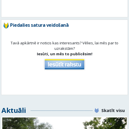
Piedalies satura veidošanā
Tavā apkārtnē ir noticis kas interesants? Vēlies, lai mēs par to
uzrakstām?
Iesūti, un mēs to publicēsim!
Aktuāli
Skatīt visu