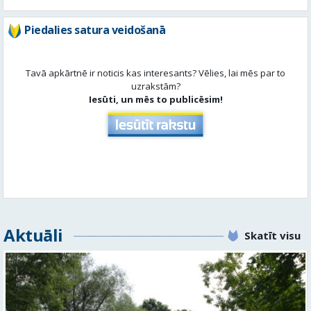
Piedalies satura veidošanā
Tavā apkārtnē ir noticis kas interesants? Vēlies, lai mēs par to
uzrakstām?
Iesūti, un mēs to publicēsim!
Aktuāli
Skatīt visu