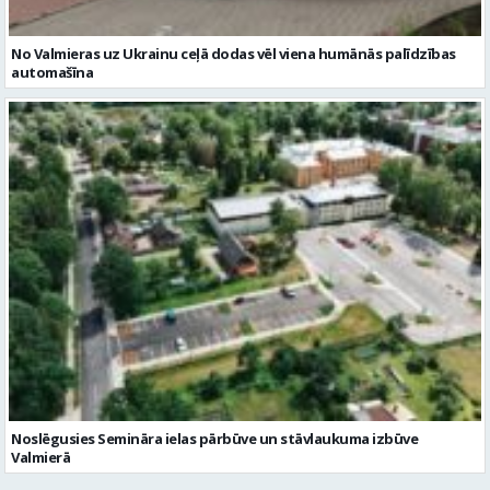
No Valmieras uz Ukrainu ceļā dodas vēl viena humānās palīdzības
automašīna
Noslēgusies Semināra ielas pārbūve un stāvlaukuma izbūve
Valmierā