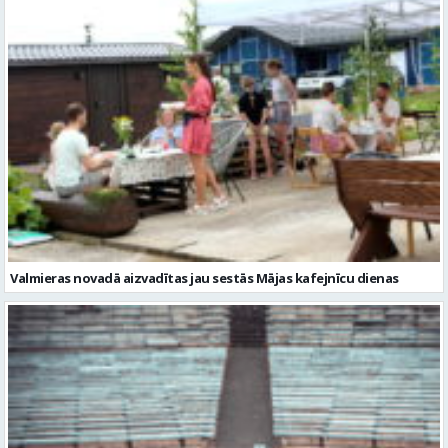
Valmieras novadā aizvadītas jau sestās Mājas kafejnīcu dienas