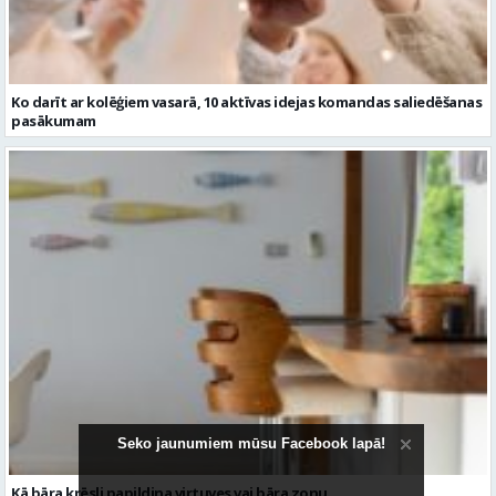
Ko darīt ar kolēģiem vasarā, 10 aktīvas idejas komandas saliedēšanas
pasākumam
Seko jaunumiem mūsu Facebook lapā!
Kā bāra krēsli papildina virtuves vai bāra zonu