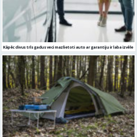
Kāpēc divus trīs gadus veci mazlietoti auto ar garantiju ir laba izvēle