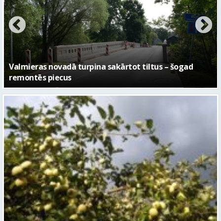
No pagaidu teātra līdz laikmetīgās kultūras centram
– kā attīstīsies “Kurtuve”