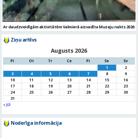
Ar daudzveidīgām aktivitātēm Valmierā aizvadīta Muzeju nakts 2026
Ziņu arhīvs
Augusts 2026
Pi
Ot
Tr
Ce
Pi
Se
Sv
1
2
3
4
5
6
7
8
9
10
11
12
13
14
15
16
17
18
19
20
21
22
23
24
25
26
27
28
29
30
31
« Jūl
Noderīga informācija