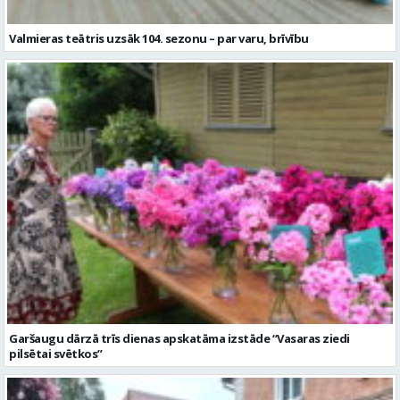
Valmieras teātris uzsāk 104. sezonu – par varu, brīvību
Garšaugu dārzā trīs dienas apskatāma izstāde “Vasaras ziedi
pilsētai svētkos”