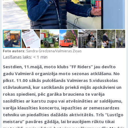
Foto autors:
Sandra Gredzena/Valmieras Ziņas
Lasīšanas laiks:
< 1
min
Sestdien, 11.maijā, moto klubs “FF Riders” jau devīto
gadu Valmierā organizēja moto sezonas atklāšanu. No
plkst. 11.00 sākās pulcēšanās Valmieras 5.vidusskolas
stāvlaukumā, kur satikšanās priekā mijās apskāvieni un
rokas spiedieni, pēc garāka brauciena te varēja
sasildīties ar karstu zupu vai atvēsināties ar saldējumu,
varēja klausīties koncertu, iepazīties ar zemessardzes
tehniku un piedalīties dažādās aktivitātēs. Trīs “Lustīgo
meistaru” pavāres gādāja, lai braucējiem rūktu tikai