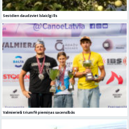
Sestdien daudzviet īslaicīgi līs
Valmierieši triumfē piemiņas sacensībās