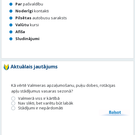
Par
pašvaldību
Noderīgi
kontakti
Pilsētas
autobusu saraksts
Valūtu
kursi
Afiša
Sludinājumi
Aktuālais jautājums
Kā vērtē Valmieras apzaļumošanu, puķu dobes, rotācijas
apļu stādījumus vasaras sezonā?
Valmierā viss ir kārtībā
Nav slikti, bet varētu būt labāk
Stādījumi ir nepārdomāti
Balsot