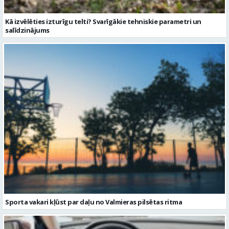
Kā izvēlēties izturīgu telti? Svarīgākie tehniskie parametri un
salīdzinājums
Sporta vakari kļūst par daļu no Valmieras pilsētas ritma