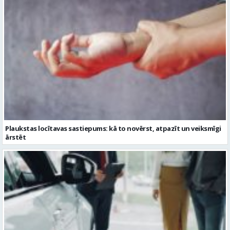
Plaukstas locītavas sastiepums: kā to novērst, atpazīt un veiksmīgi
ārstēt