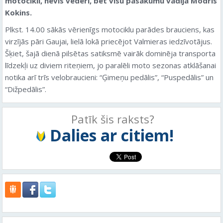
motocikli, nevis vēderi, bet visu pasākumu vadīja Modris
Kokins.
Plkst. 14.00 sākās vērienīgs motociklu parādes brauciens, kas
virzījās pāri Gaujai, lielā lokā priecējot Valmieras iedzīvotājus.
Šķiet, šajā dienā pilsētas satiksmē vairāk dominēja transporta
līdzekļi uz diviem riteņiem, jo paralēli moto sezonas atklāšanai
notika arī trīs velobraucieni: “Ģimeņu pedālis”, “Puspedālis” un
“Dižpedālis”.
Patīk šis raksts?
Dalies ar citiem!