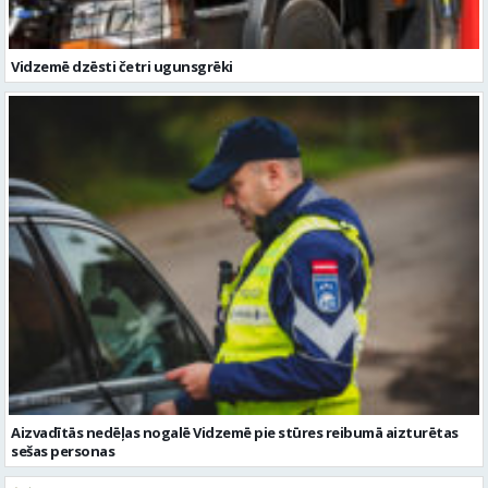
Aizvadītās nedēļas nogalē Vidzemē pie stūres reibumā aizturētas
sešas personas
Ziņu arhīvs
Augusts 2026
Pi
Ot
Tr
Ce
Pi
Se
Sv
1
2