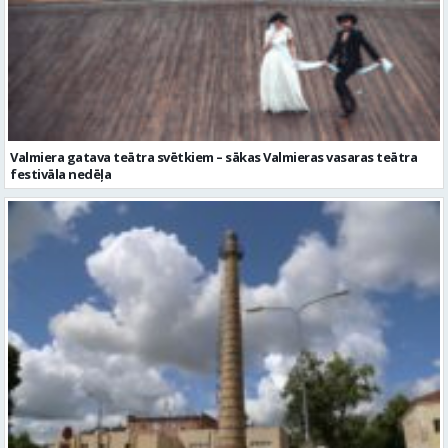
Valmiera gatava teātra svētkiem – sākas Valmieras vasaras teātra
festivāla nedēļa
No pagaidu teātra līdz laikmetīgās kultūras centram – kā attīstīsies
“Kurtuve”