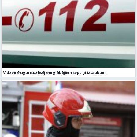
Vidzemē ugunsdzēsējiem glābējiem septiņi izsaukumi