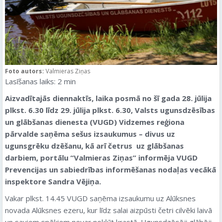
Foto autors:
Valmieras Ziņas
Lasīšanas laiks:
2
min
Aizvadītajās diennaktīs, laika posmā no šī gada 28. jūlija
plkst. 6.30 līdz 29. jūlija plkst. 6.30, Valsts ugunsdzēsības
un glābšanas dienesta (VUGD) Vidzemes reģiona
pārvalde saņēma sešus izsaukumus – divus uz
ugunsgrēku dzēšanu, kā arī četrus uz glābšanas
darbiem
, portālu “Valmieras Ziņas” informēja VUGD
Prevencijas un sabiedrības informēšanas nodaļas vecākā
inspektore Sandra Vējiņa.
Vakar plkst. 14.45 VUGD saņēma izsaukumu uz Alūksnes
novada Alūksnes ezeru, kur līdz salai aizpūsti četri cilvēki laivā
un saviem spēkiem nevar nokļūt krastā. Ugunsdzēsēji glābēji