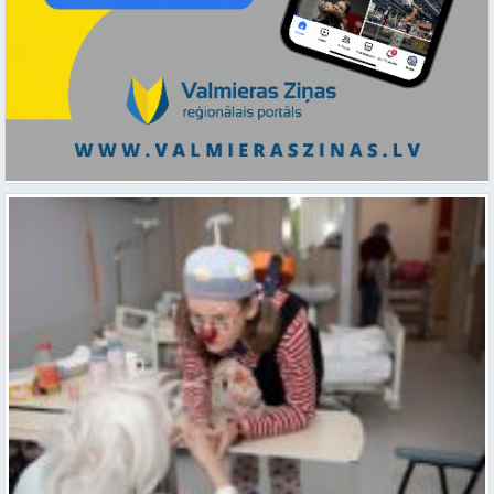
Ar smaidu un profesionālu sirdsiltumu: Dakteri Klauni uzsāk darbu
ar senioriem Vidzemes slimnīcā