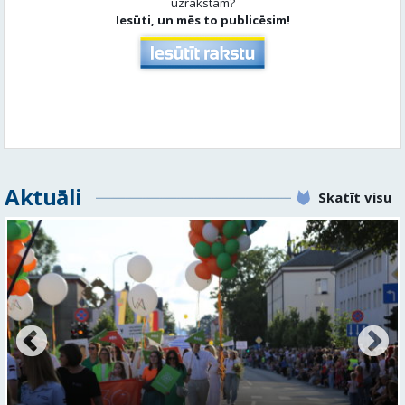
Aktuāli
Skatīt visu
Valmieras svētku nedēļā Kazu krācēs atklāj skulptūru
“Kaza”