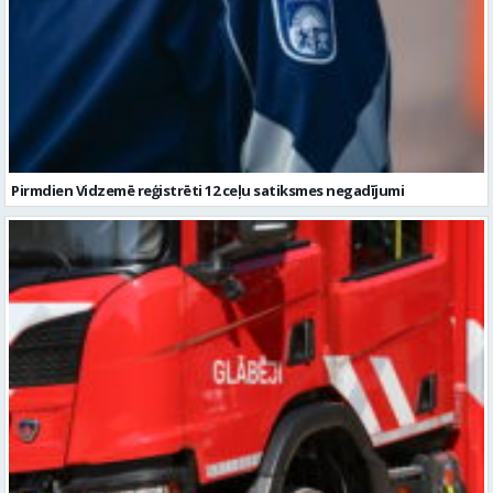
Pirmdien Vidzemē reģistrēti 12 ceļu satiksmes negadījumi
Vidzemē dzēsti četri ugunsgrēki