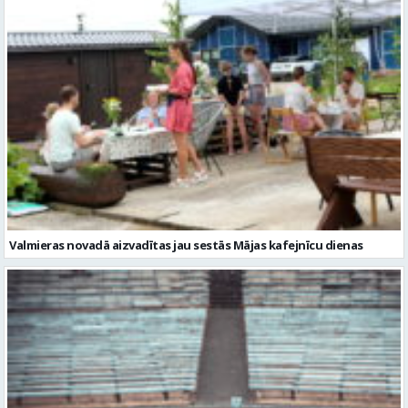
Valmieras novadā aizvadītas jau sestās Mājas kafejnīcu dienas