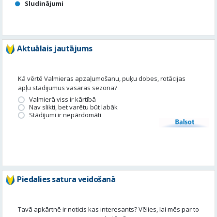
Kā vērtē Valmieras apzaļumošanu, puķu dobes, rotācijas
apļu stādījumus vasaras sezonā?
Valmierā viss ir kārtībā
Nav slikti, bet varētu būt labāk
Stādījumi ir nepārdomāti
Balsot
Piedalies satura veidošanā
Tavā apkārtnē ir noticis kas interesants? Vēlies, lai mēs par to
uzrakstām?
Iesūti, un mēs to publicēsim!