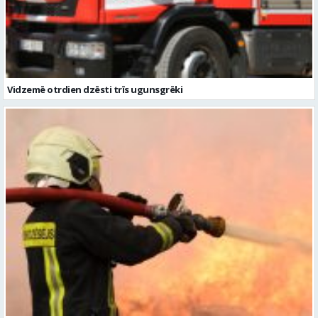
Vidzemē otrdien dzēsti trīs ugunsgrēki
Vidzemē dzēsti trīs ugunsgrēki