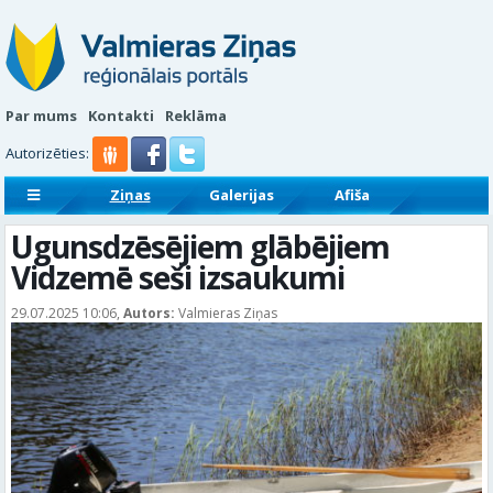
Par mums
Kontakti
Reklāma
Autorizēties:
Ziņas
Galerijas
Afiša
Sludinājumi
Reklāmraksti
Ugunsdzēsējiem glābējiem
Vidzemē seši izsaukumi
29.07.2025 10:06,
Autors:
Valmieras Ziņas