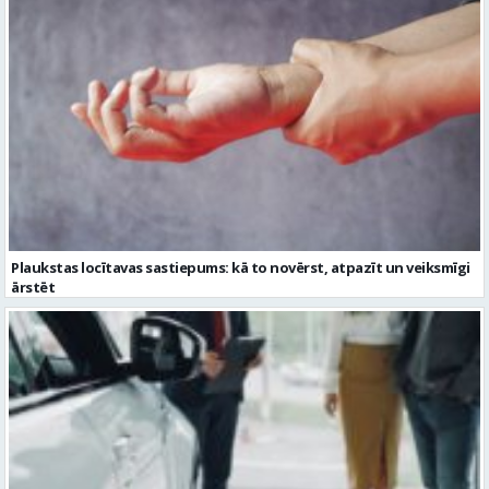
Plaukstas locītavas sastiepums: kā to novērst, atpazīt un veiksmīgi
ārstēt