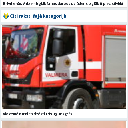
Vidzemē otrdien dzēsti trīs ugunsgrēki