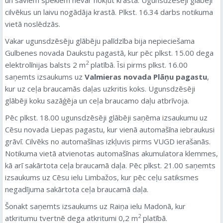
cilvēkus un laivu nogādāja krastā. Plkst. 16.34 darbs notikuma
vietā noslēdzās.
Vakar ugunsdzēsēju glābēju palīdzība bija nepieciešama
Gulbenes novada Daukstu pagastā, kur pēc plkst. 15.00 dega
2
elektrolīnijas balsts 2 m
platībā. Īsi pirms plkst. 16.00
saņemts izsaukums uz
Valmieras novada Plāņu pagastu
,
kur uz ceļa braucamās daļas uzkritis koks. Ugunsdzēsēji
glābēji koku sazāģēja un ceļa braucamo daļu atbrīvoja.
Pēc plkst. 18.00 ugunsdzēsēji glābēji saņēma izsaukumu uz
Cēsu novada Liepas pagastu, kur vienā automašīna iebraukusi
grāvī. Cilvēks no automašīnas izkļuvis pirms VUGD ierašanās.
Notikuma vietā atvienotas automašīnas akumulatora klemmes,
kā arī sakārtota ceļa braucamā daļa. Pēc plkst. 21.00 saņemts
izsaukums uz Cēsu ielu Limbažos, kur pēc ceļu satiksmes
negadījuma sakārtota ceļa braucamā daļa.
Šonakt saņemts izsaukums uz Raiņa ielu Madonā, kur
2
atkritumu tvertnē dega atkritumi 0,2 m
platībā.