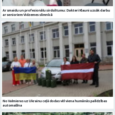
No Valmieras uz Ukrainu ceļā dodas vēl viena humānās palīdzības
automašīna