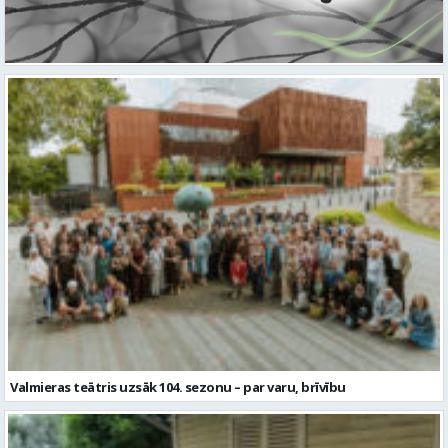
Valmieras teātris uzsāk 104. sezonu – par varu, brīvību