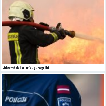
Vidzemē dzēsti trīs ugunsgrēki