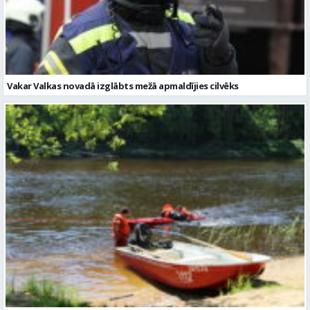
Vakar Valkas novadā izglābts mežā apmaldījies cilvēks
Brīvdienās Vidzemē glābšanas darbos uz ūdens izglābti pieci cilvēki
Citi raksti šajā kategorijā: