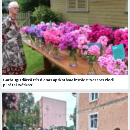
Garšaugu dārzā trīs dienas apskatāma izstāde “Vasaras ziedi
pilsētai svētkos”