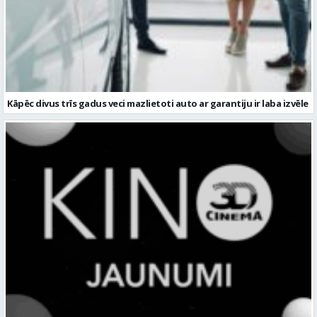
Kāpēc divus trīs gadus veci mazlietoti auto ar garantiju ir laba izvēle
DODIES KINO PIEDZĪVOJUMĀ: LEĢENDAS, SUPERVAROŅI UN
ANIMĀCIJAS PASAULE 3D CINEMA