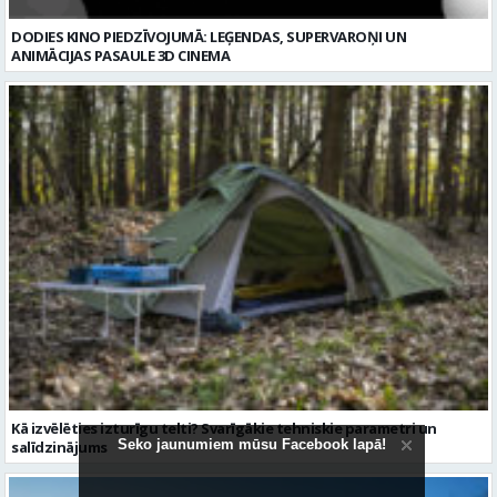
Kā izvēlēties izturīgu telti? Svarīgākie tehniskie parametri un
salīdzinājums
Seko jaunumiem mūsu Facebook lapā!