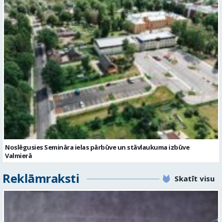
Noslēgusies Semināra ielas pārbūve un stāvlaukuma izbūve
Valmierā
Reklāmraksti
Skatīt visu