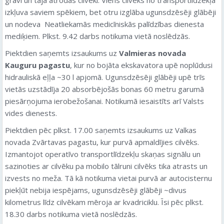
izkļuva saviem spēkiem, bet otru izglāba ugunsdzēsēji glābēji
un nodeva Neatliekamās medicīniskās palīdzības dienesta
mediķiem. Plkst. 9.42 darbs notikuma vietā noslēdzās.
Piektdien saņemts izsaukums uz
Valmieras novada
Kauguru pagastu
, kur no bojāta ekskavatora upē noplūdusi
hidrauliskā eļļa ~30 l apjomā. Ugunsdzēsēji glābēji upē trīs
vietās uzstādīja 20 absorbējošās bonas 60 metru garumā
piesārņojuma ierobežošanai. Notikumā iesaistīts arī Valsts
vides dienests.
Piektdien pēc plkst. 17.00 saņemts izsaukums uz Valkas
novada Zvārtavas pagastu, kur purvā apmaldījies cilvēks.
Izmantojot operatīvo transportlīdzekļu skaņas signālu un
sazinoties ar cilvēku pa mobilo tālruni cilvēks tika atrasts un
izvests no meža. Tā kā notikuma vietai purvā ar autocisternu
piekļūt nebija iespējams, ugunsdzēsēji glābēji ~divus
kilometrus līdz cilvēkam mēroja ar kvadriciklu. Īsi pēc plkst.
18.30 darbs notikuma vietā noslēdzās.