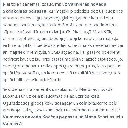
Piektdien saņemts izsaukums uz
Valmieras novada
Skaņkalnes pagastu
, kur mājoklī piededzis bez uzraudzības
atstāts ēdiens. Ugunsdzēsēji glābēji gandrīz katru dienu
saņem izsaukumus, kuros iedzīvotāji ziņo par sadūmojumu
kāpņutelpā vai dūmiem dzīvojamās ēkas logā. Visbiežāk,
pārmeklējot ēku, ugunsdzēsēji glābēji konstatē, ka mājokļa
virtuvē uz plīts ir piededzis ēdiens, bet mājās neviena nav vai
arī mājinieki ir iemiguši. VUGD atgādina, ka, gatavojot ēdienu,
nedrīkst kaut uz īsu brīdi atstāt mājokli vai aiziet atpūsties, jo,
piedegot ēdienam, rodas spēcīgs sadūmojums, kas apdraud
apkārtējo veselību, un karstums, kā rezultātā var aizdegties
apkārt plītij esošie priekšmeti!
Sestdienas rītā saņemts izsaukums uz Madonas novada
Lubānu, kur uz ceļa braucamās daļas uzkritis koks.
Ugunsdzēsēji glābēji koku sazāģēja un ceļa braucamo daļu
atbrīvoja. Līdzīgi izsaukumi naktī uz svētdienu saņemti arī uz
Valmieras novada Kocēnu pagastu un Mazo Stacijas ielu
Valmierā
.