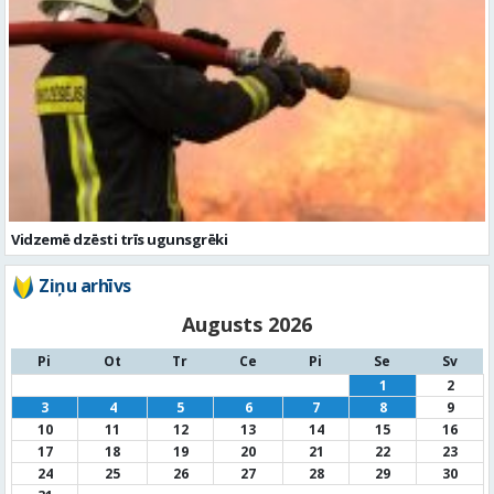
Vidzemē dzēsti trīs ugunsgrēki
Ziņu arhīvs
Augusts 2026
Pi
Ot
Tr
Ce
Pi
Se
Sv
1
2
3
4
5
6
7
8
9
10
11
12
13
14
15
16
17
18
19
20
21
22
23
24
25
26
27
28
29
30