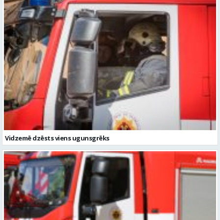
Vidzemē dzēsts viens ugunsgrēks