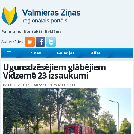
Par mums
Kontakti
Reklāma
Autorizēties:
Ziņas
Galerijas
Afiša
Sludinājumi
Reklāmraksti
Ugunsdzēsējiem glābējiem
Vidzemē 23 izsaukumi
04.08.2025 10:43,
Autors:
Valmieras Ziņas