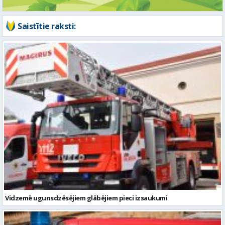
Saistītie raksti:
Vidzemē ugunsdzēsējiem glābējiem pieci izsaukumi