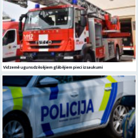
Vidzemē ugunsdzēsējiem glābējiem pieci izsaukumi