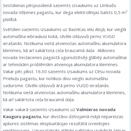
Sestdienas pēcpusdienā saņemts izsaukums uz Limbažu
2
novada Viļķenes pagastu, kur dega elektrolīnijas balsts 0,5 m
platībā.
Svētdien saņemts izsaukums uz Baznīcas ielu Alojā, kur vieglā
automašīna iebraukusi kokā, cilvēki izkļuvuši pirms VUGD
ierašanās. Notikuma vietā atvienotas automašīnu akumulatora
klemmes, kā arī sakārtota ceļa braucamā daļa. Alūksnes
novada Veclaicenes pagastā ugunsdzēsēji glābēji automašīnai
ar tehniskām problēmām atvienoja akumulatora klemmes.
Vakar pēc plkst. 16.30 saņemts izsaukums uz Cēsu novada
Priekuļu pagastu, kur notikusi divu vieglo automašīnu
sadursme. Cilvēki izkļuvuši ārā pirms VUGD ierašanās.
Notikuma vietā atvienotas automašīnu akumulatora klemmes,
kā arī sakārtota ceļa braucamā daļa.
Vakar vakarā saņemts izsaukums uz
Valmieras novada
Kauguru pagastu
, kur divstāvu dzīvojamā mājā nepareizas
apkures sistēmas ekspluatācijas rezultātā izveidojies
piedūmojums. Ugunsdzēsēji glābēji palīdzēja izvēdināt telpas.