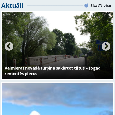
Aktuāli
Skatīt visu
No pagaidu teātra līdz laikmetīgās kultūras centram
– kā attīstīsies “Kurtuve”