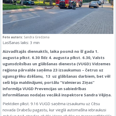
Foto autors:
Sandra Gredzena
Lasīšanas laiks:
3
min
Aizvadītajās diennaktīs, laika posmā no šī gada 1.
augusta plkst. 6.30 līdz 4. augusta plkst. 6.30, Valsts
ugunsdzēsības un glābšanas dienesta (VUGD) Vidzemes
reģiona pārvalde saņēma 23 izsaukumus – četrus uz
ugunsgrēku dzēšanu, 13 uz glābšanas darbiem, bet vēl
seši bija maldinājumi
, portālu “Valmieras Ziņas”
informēja VUGD Prevencijas un sabiedrības
informēšanas nodaļas vecākā inspektore Sandra Vējiņa.
Piektdien plkst. 9.16 VUGD saņēma izsaukumu uz Cēsu
novada Drabešu pagastu, kur vieglā automašīna iebraukusi
grāvī un tajā atrodas cilvēki. Viens cilvēks no transportlīdzekļa