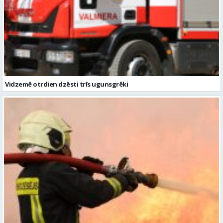
Vidzemē otrdien dzēsti trīs ugunsgrēki