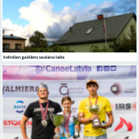
Svētdien gaidāms saulains laiks