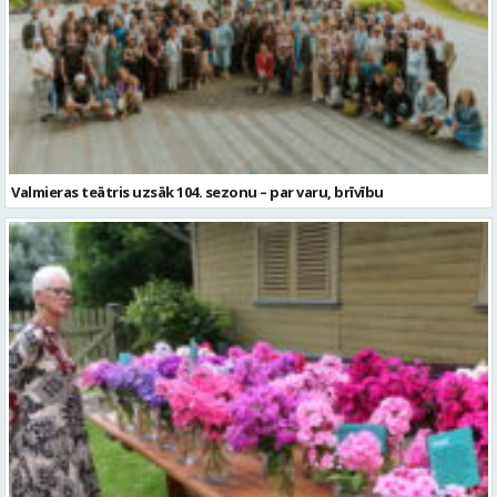
Valmieras teātris uzsāk 104. sezonu – par varu, brīvību