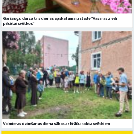
Garšaugu dārzā trīs dienas apskatāma izstāde “Vasaras ziedi
pilsētai svētkos”
Valmieras dzimšanas diena sākas ar Krāču kakta svētkiem