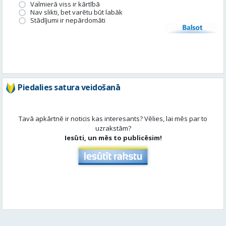
Valmierā viss ir kārtībā
Nav slikti, bet varētu būt labāk
Stādījumi ir nepārdomāti
Balsot
Piedalies satura veidošanā
Tavā apkārtnē ir noticis kas interesants? Vēlies, lai mēs par to
uzrakstām?
Iesūti, un mēs to publicēsim!