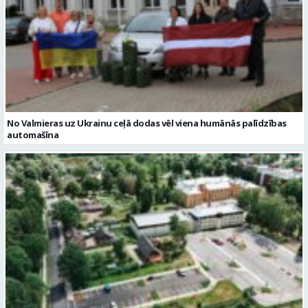
No Valmieras uz Ukrainu ceļā dodas vēl viena humānās palīdzības
automašīna