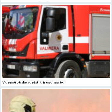
Vidzemē otrdien dzēsti trīs ugunsgrēki