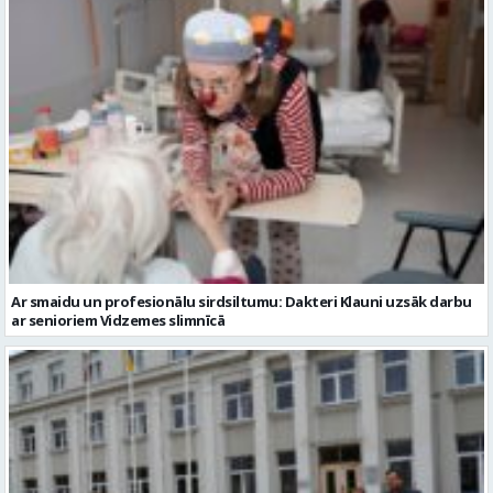
Ar smaidu un profesionālu sirdsiltumu: Dakteri Klauni uzsāk darbu
ar senioriem Vidzemes slimnīcā