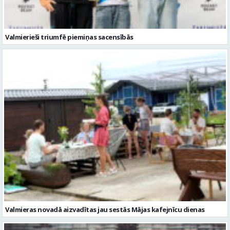
Valmierieši triumfē piemiņas sacensībās
Valmieras novadā aizvadītas jau sestās Mājas kafejnīcu dienas