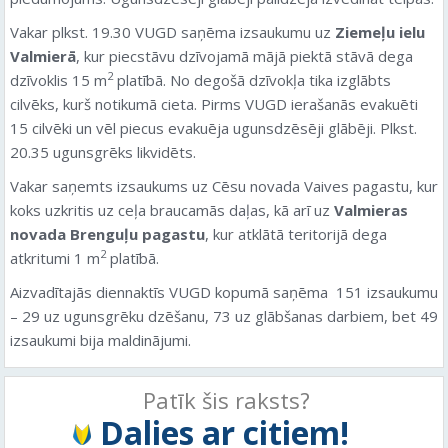
Vakar plkst. 19.30 VUGD saņēma izsaukumu uz
Ziemeļu ielu
Valmierā
, kur piecstāvu dzīvojamā mājā piektā stāvā dega
2
dzīvoklis 15 m
platībā. No degošā dzīvokļa tika izglābts
cilvēks, kurš notikumā cieta. Pirms VUGD ierašanās evakuēti
15 cilvēki un vēl piecus evakuēja ugunsdzēsēji glābēji. Plkst.
20.35 ugunsgrēks likvidēts.
Vakar saņemts izsaukums uz Cēsu novada Vaives pagastu, kur
koks uzkritis uz ceļa braucamās daļas, kā arī uz
Valmieras
novada Brenguļu pagastu
, kur atklātā teritorijā dega
2
atkritumi 1 m
platībā.
Aizvadītajās diennaktīs VUGD kopumā saņēma 151 izsaukumu
– 29 uz ugunsgrēku dzēšanu, 73 uz glābšanas darbiem, bet 49
izsaukumi bija maldinājumi.
Patīk šis raksts?
Dalies ar citiem!