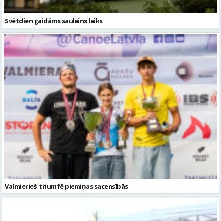
Svētdien gaidāms saulains laiks
Valmierieši triumfē piemiņas sacensībās