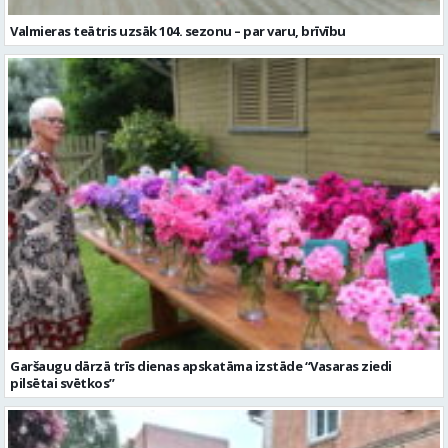
Valmieras teātris uzsāk 104. sezonu – par varu, brīvību
Garšaugu dārzā trīs dienas apskatāma izstāde “Vasaras ziedi
pilsētai svētkos”