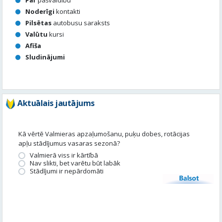
Par
pašvaldību
Noderīgi
kontakti
Pilsētas
autobusu saraksts
Valūtu
kursi
Afiša
Sludinājumi
Aktuālais jautājums
Kā vērtē Valmieras apzaļumošanu, puķu dobes, rotācijas
apļu stādījumus vasaras sezonā?
Valmierā viss ir kārtībā
Nav slikti, bet varētu būt labāk
Stādījumi ir nepārdomāti
Balsot