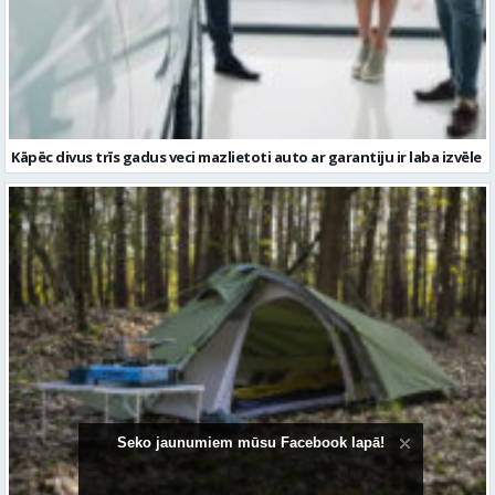
Kāpēc divus trīs gadus veci mazlietoti auto ar garantiju ir laba izvēle
Seko jaunumiem mūsu Facebook lapā!