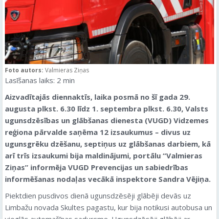
Foto autors:
Valmieras Ziņas
Lasīšanas laiks:
2
min
Aizvadītajās diennaktīs, laika posmā no šī gada 29.
augusta plkst. 6.30 līdz 1. septembra plkst. 6.30, Valsts
ugunsdzēsības un glābšanas dienesta (VUGD) Vidzemes
reģiona pārvalde saņēma 12 izsaukumus – divus uz
ugunsgrēku dzēšanu, septiņus uz glābšanas darbiem, kā
arī trīs izsaukumi bija maldinājumi
, portālu “Valmieras
Ziņas” informēja VUGD Prevencijas un sabiedrības
informēšanas nodaļas vecākā inspektore Sandra Vējiņa.
Piektdien pusdivos dienā ugunsdzēsēji glābēji devās uz
Limbažu novada Skultes pagastu, kur bija notikusi autobusa un
vieglās automašīnas sadursme. Ugunsdzēsēji glābēji ar