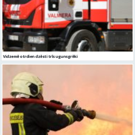
Vidzemē otrdien dzēsti trīs ugunsgrēki