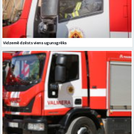
Vidzemē dzēsts viens ugunsgrēks