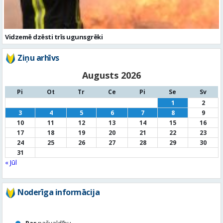
Vidzemē dzēsti trīs ugunsgrēki
Ziņu arhīvs
Augusts 2026
Pi
Ot
Tr
Ce
Pi
Se
Sv
1
2
3
4
5
6
7
8
9
10
11
12
13
14
15
16
17
18
19
20
21
22
23
24
25
26
27
28
29
30
31
« Jūl
Noderīga informācija