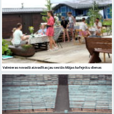
Valmieras novadā aizvadītas jau sestās Mājas kafejnīcu dienas