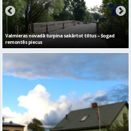
No pagaidu teātra līdz laikmetīgās kultūras centram
– kā attīstīsies “Kurtuve”