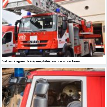
Vidzemē ugunsdzēsējiem glābējiem pieci izsaukumi