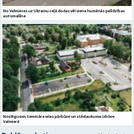
No Valmieras uz Ukrainu ceļā dodas vēl viena humānās palīdzības
automašīna
Noslēgusies Semināra ielas pārbūve un stāvlaukuma izbūve
Valmierā