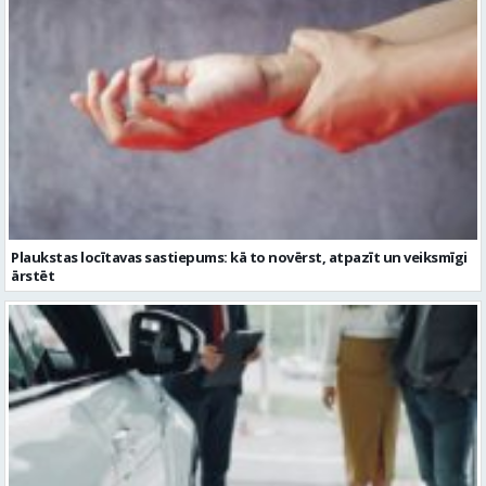
Plaukstas locītavas sastiepums: kā to novērst, atpazīt un veiksmīgi
ārstēt