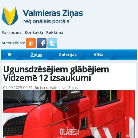
Par mums
Kontakti
Reklāma
Autorizēties:
Ziņas
Galerijas
Afiša
Sludinājumi
Reklāmraksti
Ugunsdzēsējiem glābējiem
Vidzemē 12 izsaukumi
01.09.2025 09:37,
Autors:
Valmieras Ziņas