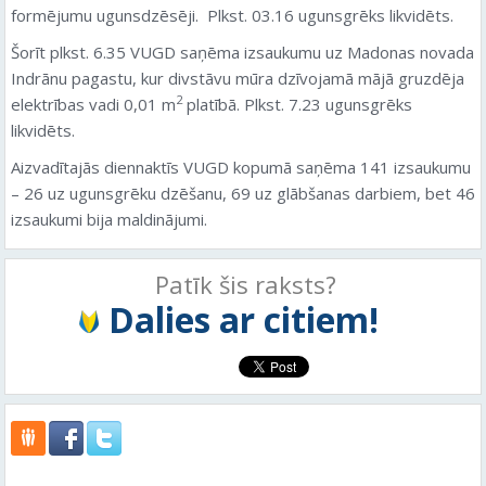
formējumu ugunsdzēsēji.
Plkst. 03.16 ugunsgrēks likvidēts.
Šorīt plkst. 6.35 VUGD saņēma izsaukumu uz Madonas novada
Indrānu pagastu, kur divstāvu mūra dzīvojamā mājā gruzdēja
2
elektrības vadi 0,01 m
platībā. Plkst. 7.23 ugunsgrēks
likvidēts.
Aizvadītajās diennaktīs VUGD kopumā saņēma 141 izsaukumu
– 26 uz ugunsgrēku dzēšanu, 69 uz glābšanas darbiem, bet 46
izsaukumi bija maldinājumi.
Patīk šis raksts?
Dalies ar citiem!