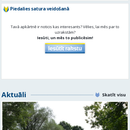
Piedalies satura veidošanā
Tavā apkārtnē ir noticis kas interesants? Vēlies, lai mēs par to
uzrakstām?
Iesūti, un mēs to publicēsim!
Aktuāli
Skatīt visu