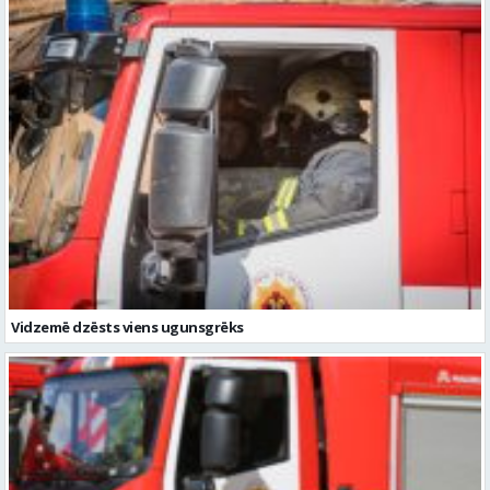
Vidzemē dzēsts viens ugunsgrēks