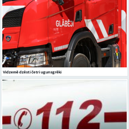
Vidzemē dzēsti četri ugunsgrēki