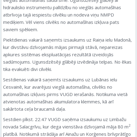
hidraulisko instrumentu palīdzību no vieglās automašīnas
atbrīvoja tajā iespiestu cilvēku un nodeva viņu NMPD
mediķiem. Vēl viens cilvēks no automašīnas izkļuva pats
saviem spēkiem.
Piektdienas vakarā saņemts izsaukums uz Raiņa ielu Madonā,
kur divstāvu dzīvojamās mājas pirmajā stāvā, nepareizas
apkures sistēmas ekspluatācijas rezultātā izveidojās
sadūmojums. Ugunsdzēsēji glābēji izvēdināja telpas. No ēkas
tika evakuēti divi cilvēki.
Sestdienas vakarā saņemts izsaukums uz Lubānas ielu
Cesvainē, kur avarējusi vieglā automašīna, cilvēks no
automašīnas izkļuvis pirms VUGD ierašanās. Notikuma vietā
atvienotas automašīnas akumulatora klemmes, kā arī
sakārtota ceļa braucamā daļa.
Sestdien plkst. 22.47 VUGD saņēma izsaukumu uz Limbažu
2
novada Salacgrīvu, kur dega vienstāva dzīvojamā māja 80 m
platībā. Notikumā strādāja arī Ainažu un Korģenes brīvprātīgo