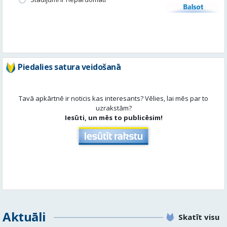
Balsot
Piedalies satura veidošanā
Tavā apkārtnē ir noticis kas interesants? Vēlies, lai mēs par to
uzrakstām?
Iesūti, un mēs to publicēsim!
Aktuāli
Skatīt visu