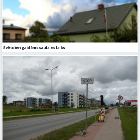
Svētdien gaidāms saulains laiks