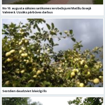
No 10. augusta sāksies satiksmes ierobežojumi Matīšu šosejā
Valmierā. Uzsāks pārbūves darbus
Sestdien daudzviet īslaicīgi līs