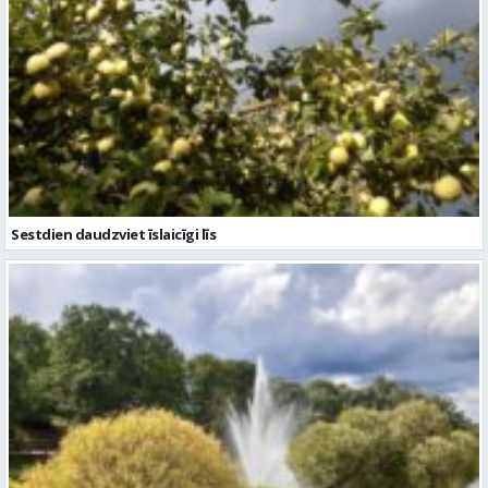
Sestdien daudzviet īslaicīgi līs