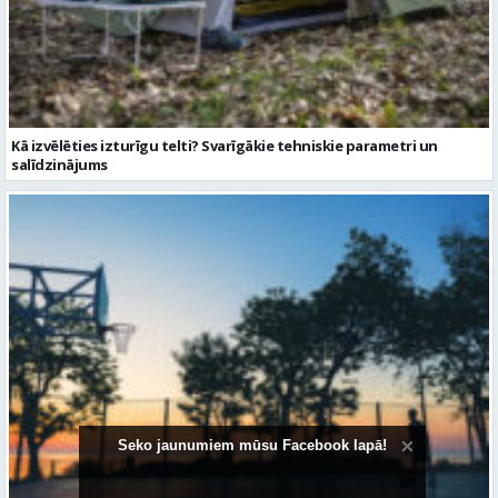
Kā izvēlēties izturīgu telti? Svarīgākie tehniskie parametri un
salīdzinājums
Seko jaunumiem mūsu Facebook lapā!