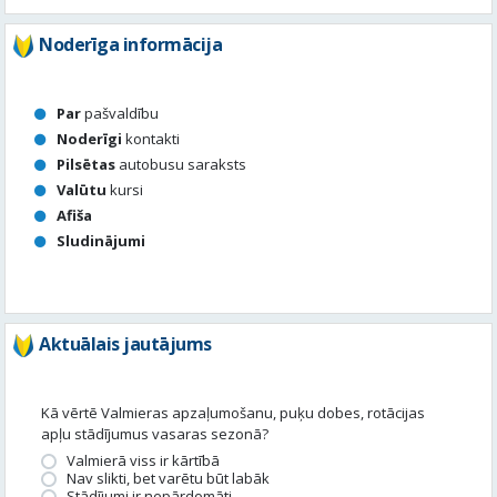
Noderīga informācija
Par
pašvaldību
Noderīgi
kontakti
Pilsētas
autobusu saraksts
Valūtu
kursi
Afiša
Sludinājumi
Aktuālais jautājums
Kā vērtē Valmieras apzaļumošanu, puķu dobes, rotācijas
apļu stādījumus vasaras sezonā?
Valmierā viss ir kārtībā
Nav slikti, bet varētu būt labāk
Stādījumi ir nepārdomāti