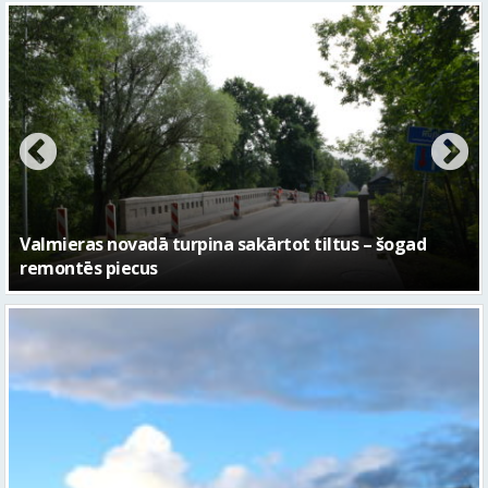
No pagaidu teātra līdz laikmetīgās kultūras centram
– kā attīstīsies “Kurtuve”