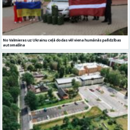
No Valmieras uz Ukrainu ceļā dodas vēl viena humānās palīdzības
automašīna