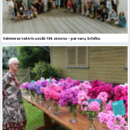
Valmieras teātris uzsāk 104. sezonu – par varu, brīvību