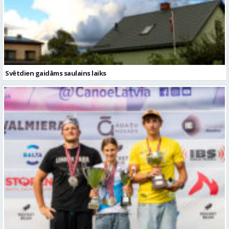
Svētdien gaidāms saulains laiks