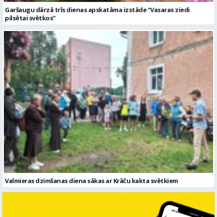
Garšaugu dārzā trīs dienas apskatāma izstāde “Vasaras ziedi
pilsētai svētkos”
Valmieras dzimšanas diena sākas ar Krāču kakta svētkiem