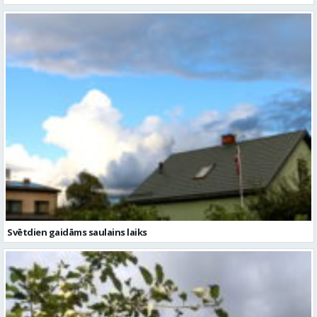
Svētdien gaidāms saulains laiks