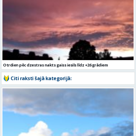
Otrdien pēc dzestras nakts gaiss iesils līdz +26 grādiem
Citi raksti šajā kategorijā: