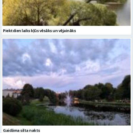
Piektdien laiks kļūs vēsāks un vējaināks
Gaidāma silta nakts