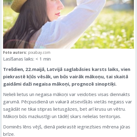
Foto autors:
pixabay.com
Lasīšanas laiks:
< 1
min
Trešdien, 22.maijā, Latvijā saglabāsies karsts laiks, vien
piekrastē kļūs vēsāk, un būs vairāk mākoņu, tai skaitā
gaidāmi daži negaisa mākoņi, prognozē sinoptiķi.
Nelieli lietus un negaisa mākoņi var veidoties visas diennakts
garumā. Pēcpusdienā un vakarā atsevišķās vietās negaiss var
sagādāt ne tikai stipras lietusgāzes, bet arī krusu un vētru.
Mākoņi būs mazkustīgi un tādēļ skars nelielas teritorijas.
Dominēs lēns vējš, dienā piekrastē iegriezīsies mērena jūras
brīze.