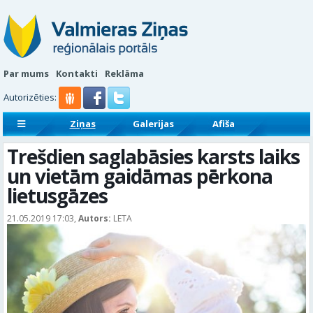
Par mums
Kontakti
Reklāma
Autorizēties:
Ziņas
Galerijas
Afiša
Sludinājumi
Reklāmraksti
Trešdien saglabāsies karsts laiks
un vietām gaidāmas pērkona
lietusgāzes
21.05.2019 17:03,
Autors:
LETA