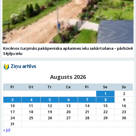
Kocēnos turpinās pakāpeniska apkaimes ielu sakārtošana – pārbūvē
Sējēju ielu
Ziņu arhīvs
Augusts 2026
Pi
Ot
Tr
Ce
Pi
Se
Sv
1
2
3
4
5
6
7
8
9
10
11
12
13
14
15
16
17
18
19
20
21
22
23
24
25
26
27
28
29
30
31
« Jūl