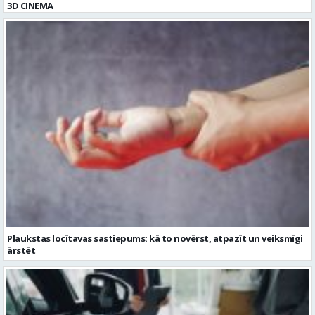
3D CINEMA
Plaukstas locītavas sastiepums: kā to novērst, atpazīt un veiksmīgi
ārstēt