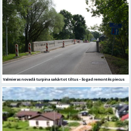
Valmieras novadā turpina sakārtot tiltus – šogad remontēs piecus