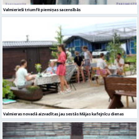
Valmierieši triumfē piemiņas sacensībās
Valmieras novadā aizvadītas jau sestās Mājas kafejnīcu dienas