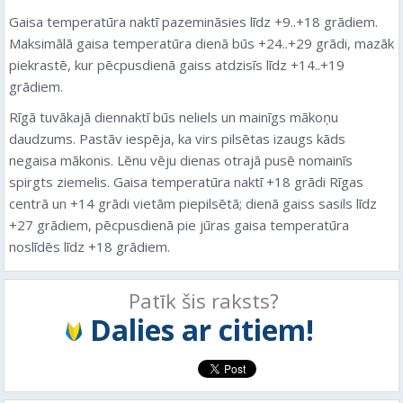
Gaisa temperatūra naktī pazemināsies līdz +9..+18 grādiem.
Maksimālā gaisa temperatūra dienā būs +24..+29 grādi, mazāk
piekrastē, kur pēcpusdienā gaiss atdzisīs līdz +14..+19
grādiem.
Rīgā tuvākajā diennaktī būs neliels un mainīgs mākoņu
daudzums. Pastāv iespēja, ka virs pilsētas izaugs kāds
negaisa mākonis. Lēnu vēju dienas otrajā pusē nomainīs
spirgts ziemelis. Gaisa temperatūra naktī +18 grādi Rīgas
centrā un +14 grādi vietām piepilsētā; dienā gaiss sasils līdz
+27 grādiem, pēcpusdienā pie jūras gaisa temperatūra
noslīdēs līdz +18 grādiem.
Patīk šis raksts?
Dalies ar citiem!