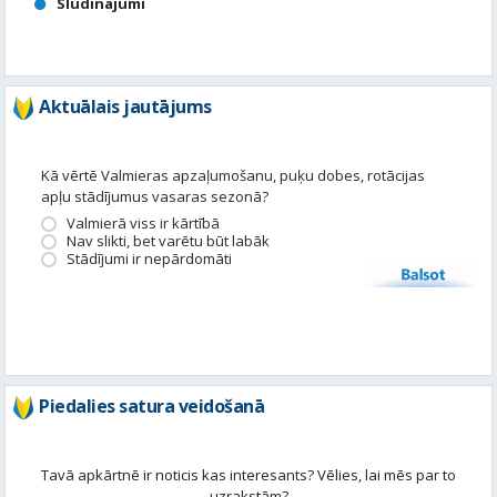
Kā vērtē Valmieras apzaļumošanu, puķu dobes, rotācijas
apļu stādījumus vasaras sezonā?
Valmierā viss ir kārtībā
Nav slikti, bet varētu būt labāk
Stādījumi ir nepārdomāti
Balsot
Piedalies satura veidošanā
Tavā apkārtnē ir noticis kas interesants? Vēlies, lai mēs par to
uzrakstām?
Iesūti, un mēs to publicēsim!