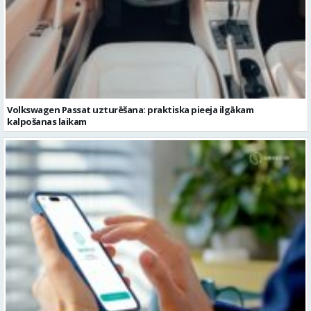
Volkswagen Passat uzturēšana: praktiska pieeja ilgākam
kalpošanas laikam
Pievienojies vairāk kā 1,2 miljoniem digitālās identitātes Smart-ID
lietotājiem