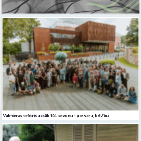
Valmieras teātris uzsāk 104. sezonu – par varu, brīvību