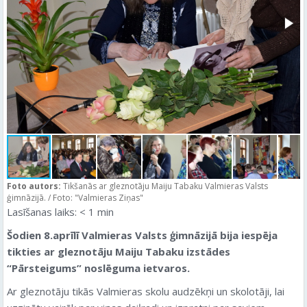
Foto autors:
Tikšanās ar gleznotāju Maiju Tabaku Valmieras Valsts
ģimnāzijā. / Foto: "Valmieras Ziņas"
Lasīšanas laiks:
< 1
min
Šodien 8.aprīlī Valmieras Valsts ģimnāzijā bija iespēja
tikties ar gleznotāju Maiju Tabaku izstādes
“Pārsteigums” noslēguma ietvaros.
Ar gleznotāju tikās Valmieras skolu audzēkņi un skolotāji, lai