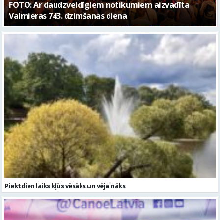
Piektdien laiks kļūs vēsāks un vējaināks