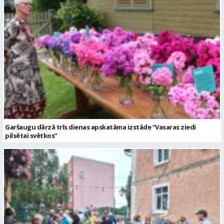
Garšaugu dārzā trīs dienas apskatāma izstāde “Vasaras ziedi
pilsētai svētkos”