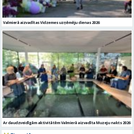
Ar daudzveidīgām aktivitātēm Valmierā aizvadīta Muzeju nakts 2026
Ziņu arhīvs
Augusts 2026
Pi
Ot
Tr
Ce
Pi
Se
Sv
1
2
3
4
5
6
7
8
9