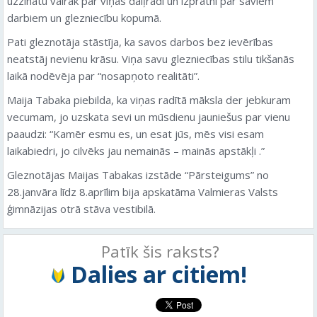
uzzinātu vairāk par viņas daiļradi un izpratni par saviem
darbiem un glezniecību kopumā.
Pati gleznotāja stāstīja, ka savos darbos bez ievērības
neatstāj nevienu krāsu. Viņa savu glezniecības stilu tikšanās
laikā nodēvēja par “nosapņoto realitāti”.
Maija Tabaka piebilda, ka viņas radītā māksla der jebkuram
vecumam, jo uzskata sevi un mūsdienu jauniešus par vienu
paaudzi: “Kamēr esmu es, un esat jūs, mēs visi esam
laikabiedri, jo cilvēks jau nemainās – mainās apstākļi .”
Gleznotājas Maijas Tabakas izstāde “Pārsteigums” no
28.janvāra līdz 8.aprīlim bija apskatāma Valmieras Valsts
ģimnāzijas otrā stāva vestibilā.
Patīk šis raksts?
Dalies ar citiem!