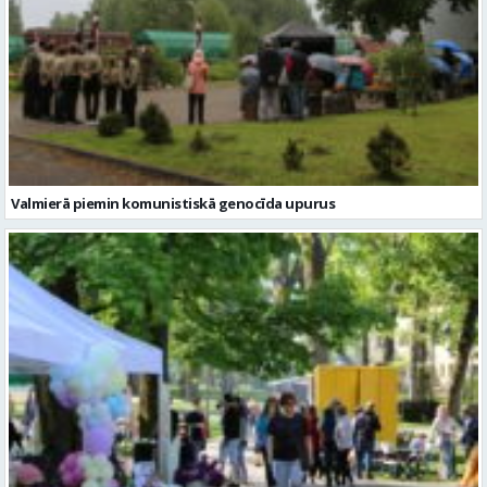
Valmierā piemin komunistiskā genocīda upurus
Valmierā aizvadītas Vidzemes uzņēmēju dienas 2026