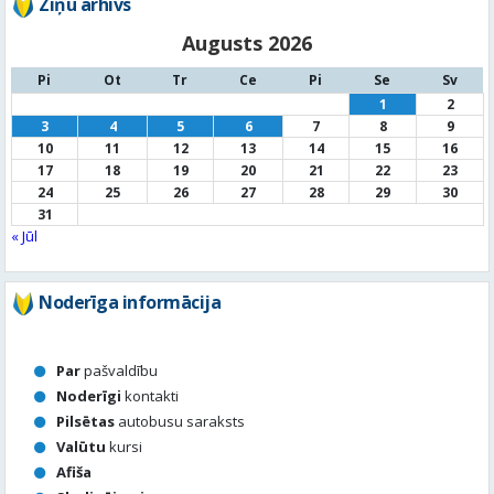
10
11
12
13
14
15
16
17
18
19
20
21
22
23
24
25
26
27
28
29
30
31
« Jūl
Noderīga informācija
Par
pašvaldību
Noderīgi
kontakti
Pilsētas
autobusu saraksts
Valūtu
kursi
Afiša
Sludinājumi
Aktuālais jautājums