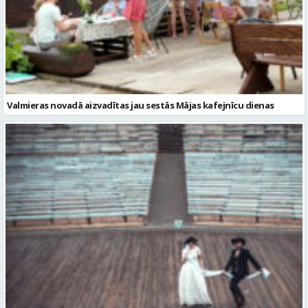
Valmieras novadā aizvadītas jau sestās Mājas kafejnīcu dienas
Valmiera gatava teātra svētkiem – sākas Valmieras vasaras teātra
festivāla nedēļa