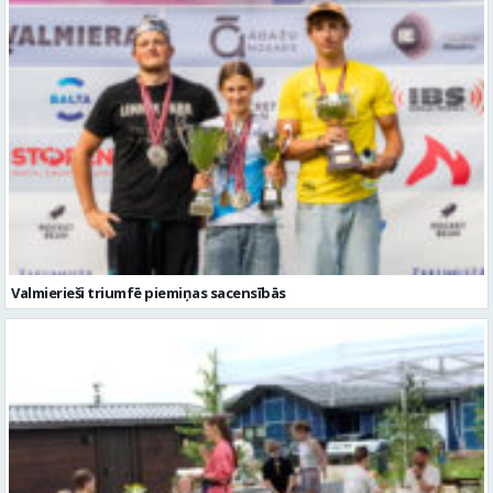
Valmierieši triumfē piemiņas sacensībās