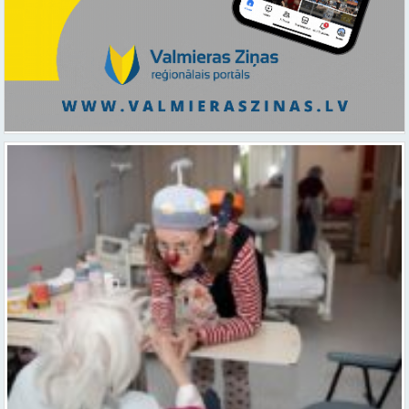
Ar smaidu un profesionālu sirdsiltumu: Dakteri Klauni uzsāk darbu
ar senioriem Vidzemes slimnīcā