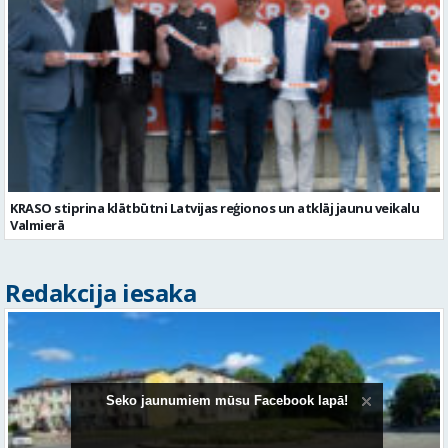
KRASO stiprina klātbūtni Latvijas reģionos un atklāj jaunu veikalu
Valmierā
Redakcija iesaka
Seko jaunumiem mūsu Facebook lapā!