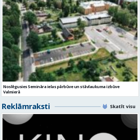
Noslēgusies Semināra ielas pārbūve un stāvlaukuma izbūve
Valmierā
Reklāmraksti
Skatīt visu