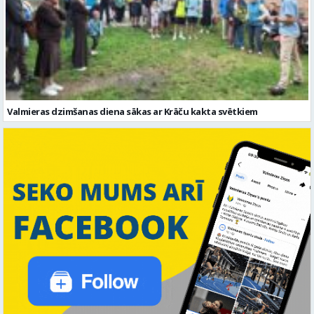
Valmieras dzimšanas diena sākas ar Krāču kakta svētkiem