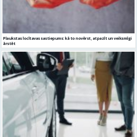
Plaukstas locītavas sastiepums: kā to novērst, atpazīt un veiksmīgi
ārstēt
Kāpēc divus trīs gadus veci mazlietoti auto ar garantiju ir laba izvēle