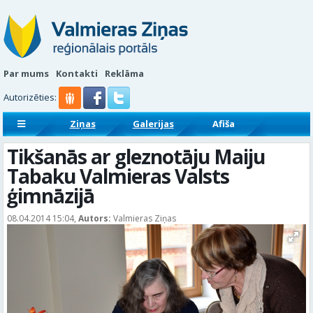
Par mums
Kontakti
Reklāma
Autorizēties:
Ziņas
Galerijas
Afiša
Sludinājumi
Reklāmraksti
Tikšanās ar gleznotāju Maiju
Tabaku Valmieras Valsts
ģimnāzijā
08.04.2014 15:04,
Autors:
Valmieras Ziņas