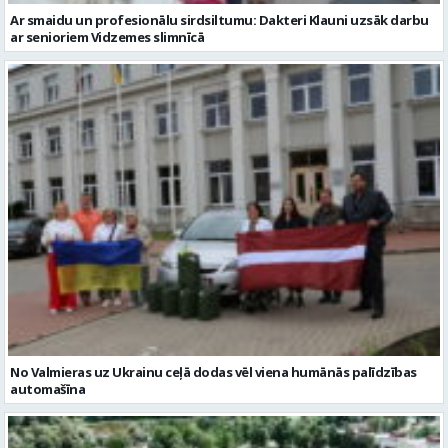
No Valmieras uz Ukrainu ceļā dodas vēl viena humānās palīdzības
automašīna