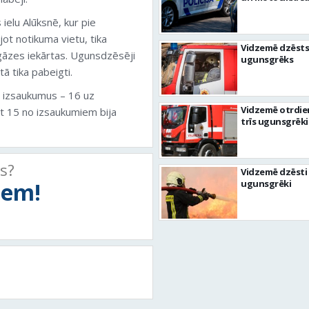
ielu Alūksnē, kur pie
t notikuma vietu, tika
Vidzemē dzēsts
āzes iekārtas. Ugunsdzēsēji
ugunsgrēks
tā tika pabeigti.
6 izsaukumus – 16 uz
Vidzemē otrdie
t 15 no izsaukumiem bija
trīs ugunsgrēki
ts?
Vidzemē dzēsti 
tiem!
ugunsgrēki