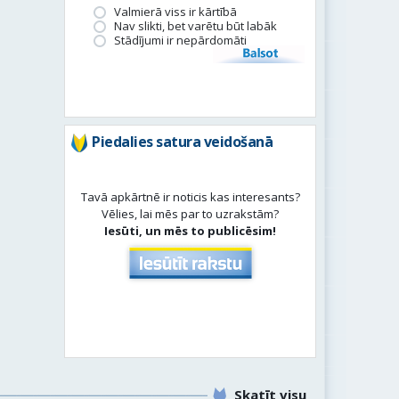
Valmierā viss ir kārtībā
Nav slikti, bet varētu būt labāk
Stādījumi ir nepārdomāti
Balsot
Piedalies satura veidošanā
Tavā apkārtnē ir noticis kas interesants?
Vēlies, lai mēs par to uzrakstām?
Iesūti, un mēs to publicēsim!
Skatīt visu