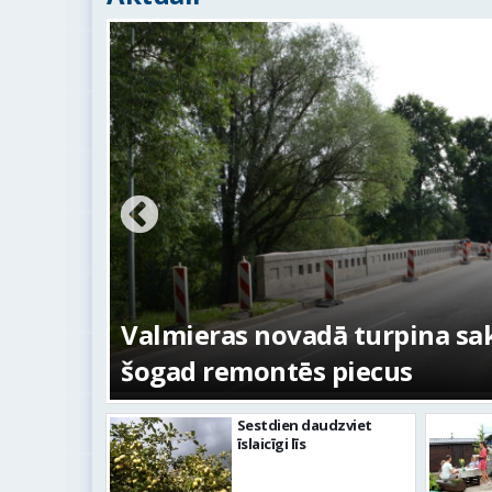
ežojumi
s
Valmieras novadā turpina sakā
šogad remontēs piecus
Sestdien daudzviet
īslaicīgi līs