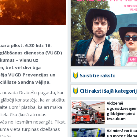
āra plkst. 6.30 līdz 16.
n glābšanas dienesta (VUGD)
kumus – vienu uz
 bet vēl divi bija
mēja VUGD Prevencijas un
Saistītie raksti:
iāliste Sandra Vējiņa.
Citi raksti šajā kategorij
as novada Drabešu pagastu, kur
lābēji konstatēja, ka ar atklātu
Vidzemē
2
kalte 60m
platībā, kā arī malka
ugunsdzēsējie
glābējiem pieci
liela ēka (kurā atrodas
izsaukumi
vās no liesmām nosargāt. Plkst.
kuma vietā turpinās dzēšanas
Valmierā notiku
un motocikla s
ābēji.