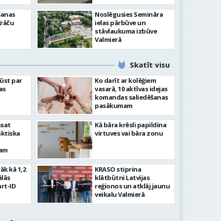
šanas
Noslēgusies Semināra
Krāču
ielas pārbūve un
stāvlaukuma izbūve
Valmierā
Skatīt visu
ļūst par
Ko darīt ar kolēģiem
as
vasarā, 10 aktīvas idejas
komandas saliedēšanas
pasākumam
ssat
Kā bāra krēsli papildina
aktiska
virtuves vai bāra zonu
kam
rāk kā 1,2
KRASO stiprina
ālās
klātbūtni Latvijas
rt-ID
reģionos un atklāj jaunu
veikalu Valmierā