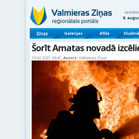
sestdie
8. augu
Ziņas
Galerijas
Afiša
Sludin
Šorīt Amatas novadā izcēl
16.02.2021 09:41,
Autors:
Valmieras Ziņas