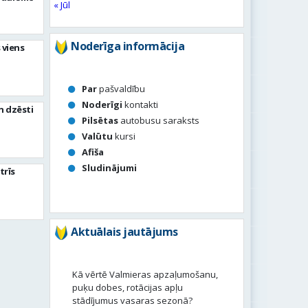
« Jūl
Noderīga informācija
 viens
Par
pašvaldību
Noderīgi
kontakti
n dzēsti
Pilsētas
autobusu saraksts
Valūtu
kursi
Afiša
Sludinājumi
trīs
Aktuālais jautājums
Kā vērtē Valmieras apzaļumošanu,
puķu dobes, rotācijas apļu
stādījumus vasaras sezonā?