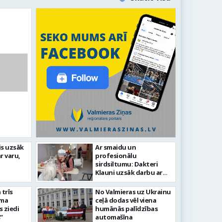
līdz laikmetīgās kultūras
is uzsāk
Ar smaidu un
FOTO: 
r varu,
profesionālu
tīsies “Kurtuve”
aizvadī
sirdsiltumu: Dakteri
Klauni uzsāk darbu ar
senioriem Vidzemes
slimnīcā
trīs
No Valmieras uz Ukrainu
āma
ceļā dodas vēl viena
s ziedi
humānās palīdzības
”
automašīna