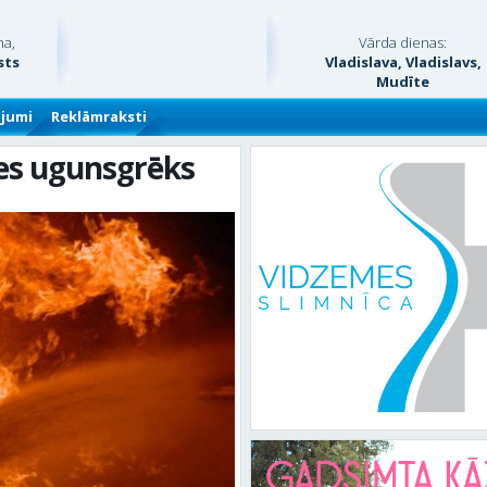
na,
Vārda dienas:
sts
Vladislava, Vladislavs,
Mudīte
ājumi
Reklāmraksti
ies ugunsgrēks