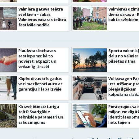
Valmiera gatava teātra
Valmieras dzim
svētkiem – sākas
diena sākas ar 
Valmieras vasaras teātra
kakta svētkiem
festivāla nedēļa
Plaukstas locītavas
Sporta vakari k
sastiepums: kā to
daļu no Valmier
novērst, atpazīt un
pilsētas ritma
veiksmīgi ārstēt
Kāpēc divus trīs gadus
Volkswagen Pa
veci mazlietoti auto ar
uzturēšana: pr
garantiju ir laba izvēle
pieeja ilgākam
kalpošanas lai
Kā izvēlēties izturīgu
Pievienojies vai
telti? Svarīgākie
miljoniem digit
tehniskie parametri un
identitātes Sma
salīdzinājums
lietotājiem