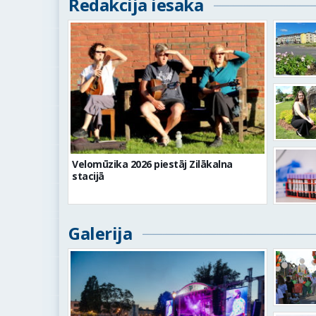
Redakcija iesaka
Velomūzika 2026 piestāj Zilākalna
stacijā
Galerija