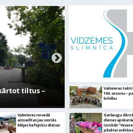
rtot tiltus –
No pagaidu teātra 
Valmieras teātr
104. sezonu – pa
centram – kā attīs
brīvību
Valmieras novadā
Garšaugu dārzā 
aizvadītas jau sestās
dienas apskat
Mājas kafejnīcu dienas
izstāde “Vasara
pilsētai svētkos