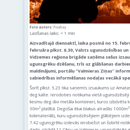
Foto autors:
Pixabay
Lasīšanas laiks:
< 1
min
Aizvadītajā diennaktī, laika posmā no 15. febru
februāra plkst. 6.30, Valsts ugunsdzēsības u
Vidzemes reģiona brigāde saņēma sešus izsau
ugunsgrēku dzēšanu, trīs uz glābšanas darbiem,
maldinājumi, portālu “Valmieras Ziņas” infor
sabiedrības informēšanas nodaļas vecākā spec
Šorīt plkst. 5.23 tika saņemts izsaukums uz Amat
deg kalte. Ierodoties notikuma vietā ugunsdzēsēji g
liesmu deg divi metāla konteineri, kuros izbūvēta 
2
2
30m
platībā. Degošai ēkai blakus atradās 1000m
kokmateriāli), kuru ugunsdzēsējiem glābējiem izde
7.42 ugunsgrēku izdevās ierobežot un šobrīd noti
darbi, strādā 11 Cēsu un Valmieras ugunsdzēsēji gl