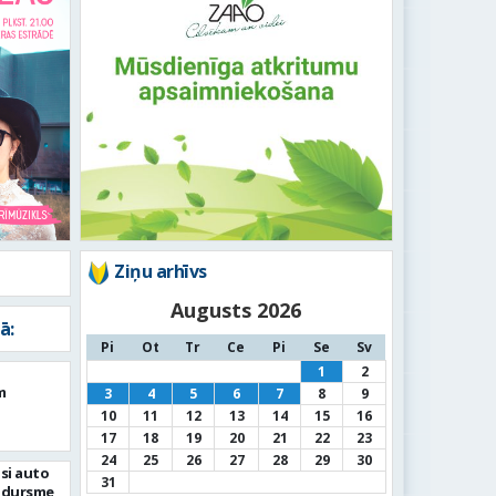
Ziņu arhīvs
Augusts 2026
ā:
Pi
Ot
Tr
Ce
Pi
Se
Sv
1
2
m
3
4
5
6
7
8
9
10
11
12
13
14
15
16
17
18
19
20
21
22
23
24
25
26
27
28
29
30
si auto
31
adursme