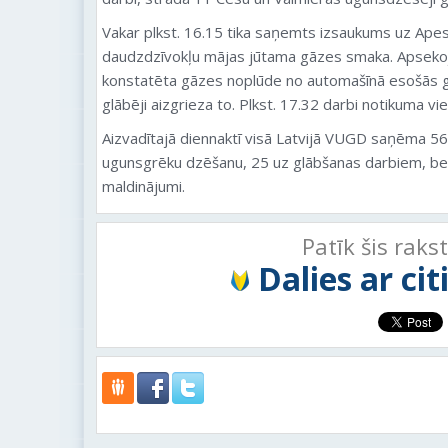
Vakar plkst. 16.15 tika saņemts izsaukums uz Apes 
daudzdzīvokļu mājas jūtama gāzes smaka. Apsekojo
konstatēta gāzes noplūde no automašīnā esošās g
glābēji aizgrieza to. Plkst. 17.32 darbi notikuma vie
Aizvadītajā diennaktī visā Latvijā VUGD saņēma 5
ugunsgrēku dzēšanu, 25 uz glābšanas darbiem, be
maldinājumi.
Patīk šis raks
Dalies ar ci