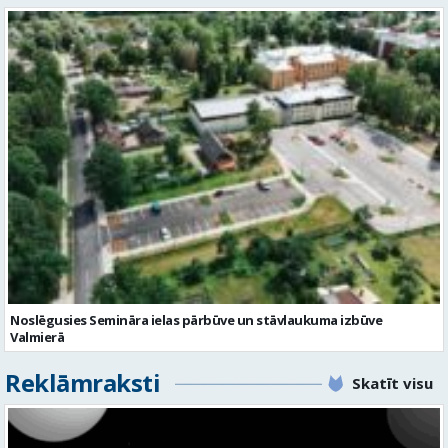
Noslēgusies Semināra ielas pārbūve un stāvlaukuma izbūve
Valmierā
Reklāmraksti
Skatīt visu