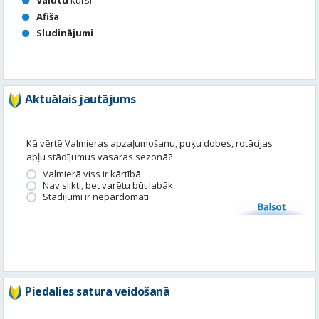
Valūtu
kursi
Afiša
Sludinājumi
Aktuālais jautājums
Kā vērtē Valmieras apzaļumošanu, puķu dobes, rotācijas
apļu stādījumus vasaras sezonā?
Valmierā viss ir kārtībā
Nav slikti, bet varētu būt labāk
Stādījumi ir nepārdomāti
Balsot
Piedalies satura veidošanā