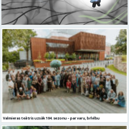
Valmieras teātris uzsāk 104. sezonu – par varu, brīvību