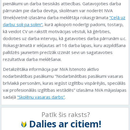
pienākumi un darba tiesiskās attiecības. Gatavojoties darba
pārrunām pie darba devēja, skolēnam var noderēt NVA
tīmekļvietnē izlasāma darba meklētāja rokasgrāmata
”Ceļā uz
darbu: soli pa solim”
, kurā apkopoti noderīgi padomi, tostarp,
kā veidot CV un rakstīt motivācijas vēstuli, kā ģērbties,
dodoties uz darba interviju, kā gatavoties darba pārrunām u.c.
Rokasgrāmatā ir iekļautas arī 16 darba lapas, kuru aizpildīšana
palīdzēs jaunietim precīzāk izzināt sevi un sagatavoties
rezultatīvai darba meklēšanai.
Detalizētāka informācija par NVA īstenoto aktīvo
nodarbinātības pasākumu “Nodarbinātības pasākumi vasaras
brīvlaikā personām, kuras iegūst izglītību vispārējās, speciālās
vai profesionālās izglītības iestādēs” izlasāma NVA mājaslapas
sadaļā
”Skolēnu vasaras darbs”
.
Patīk šis raksts?
Dalies ar citiem!