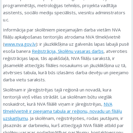
programmētājs, metroloģijas tehniķis, projekta vadītāja
asistents, sociālo mediju speciālists, viesnīcu administrators
u.c.
Informācija par skolēniem pieejamajām darba vietām NVA
filiāļu apkalpošanas teritorijās atrodama NVA tīmekļvietnē
(
www.nva.gov.lv
): ir jāuzklikšķina uz galvenās lapas labajā pusē
esoša banera
Reģistrācija, Skolēnu vasaras darbs
, atveroties
reģistrācijas lapai, tās apakšdaļā, NVA filiāļu sarakstā, ir
jāsameklē attiecīgās filiāles nosaukums un jāuzklikšķina uz tā,
atvērsies tabula, kurā būs izlasāms darba devēju un pieejamo
darba vietu saraksts.
Skolēnam ir jāreģistrējas tajā reģionā un novadā, kura
teritorijā viņš vēlas strādāt. Lai skolēnam būtu vieglāk
noskaidrot, kurā NVA filiālē viņam ir jāreģistrējas,
NVA
tīmekļvietnē ir pieejama tabula ar reģionu, novadu un filiāļu
uzskaitījumu
. Ja skolēnam, reģistrējoties, rodas jautājumi, ir
jāsazinās ar darbinieku, kurš attiecīgajā NVA filiālē atbild par
skolēnu vasaras nodarbinātības pasākumu, kontaktpersonu