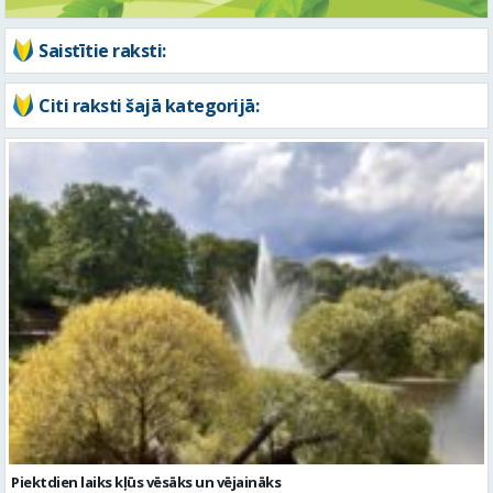
Saistītie raksti:
Citi raksti šajā kategorijā:
Piektdien laiks kļūs vēsāks un vējaināks