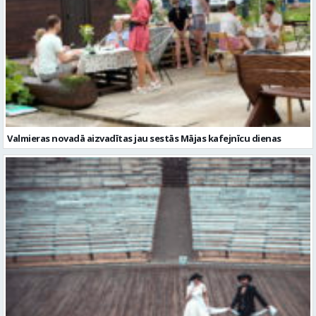
Valmieras novadā aizvadītas jau sestās Mājas kafejnīcu dienas