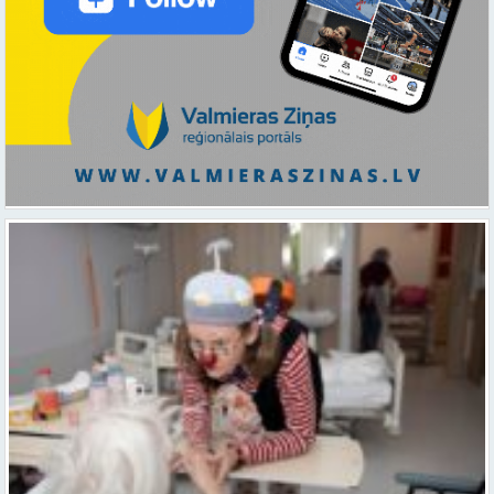
Ar smaidu un profesionālu sirdsiltumu: Dakteri Klauni uzsāk darbu
ar senioriem Vidzemes slimnīcā