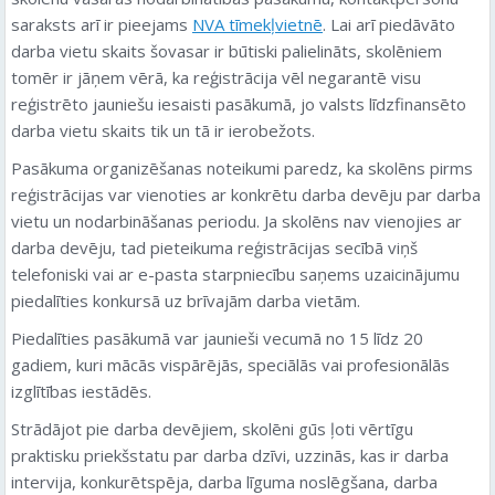
saraksts arī ir pieejams
NVA tīmekļvietnē
. Lai arī piedāvāto
darba vietu skaits šovasar ir būtiski palielināts, skolēniem
tomēr ir jāņem vērā, ka reģistrācija vēl negarantē visu
reģistrēto jauniešu iesaisti pasākumā, jo valsts līdzfinansēto
darba vietu skaits tik un tā ir ierobežots.
Pasākuma organizēšanas noteikumi paredz, ka skolēns pirms
reģistrācijas var vienoties ar konkrētu darba devēju par darba
vietu un nodarbināšanas periodu. Ja skolēns nav vienojies ar
darba devēju, tad pieteikuma reģistrācijas secībā viņš
telefoniski vai ar e-pasta starpniecību saņems uzaicinājumu
piedalīties konkursā uz brīvajām darba vietām.
Piedalīties pasākumā var jaunieši vecumā no 15 līdz 20
gadiem, kuri mācās vispārējās, speciālās vai profesionālās
izglītības iestādēs.
Strādājot pie darba devējiem, skolēni gūs ļoti vērtīgu
praktisku priekšstatu par darba dzīvi, uzzinās, kas ir darba
intervija, konkurētspēja, darba līguma noslēgšana, darba