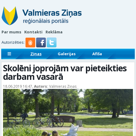
Par mums
Kontakti
Reklāma
Autorizēties:
Ziņas
Galerijas
Afiša
Sludinājumi
Reklāmraksti
Skolēni joprojām var pieteikties
darbam vasarā
18.06.2019 16:47,
Autors:
Valmieras Ziņas