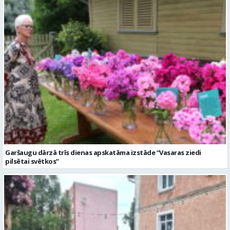
Garšaugu dārzā trīs dienas apskatāma izstāde “Vasaras ziedi
pilsētai svētkos”