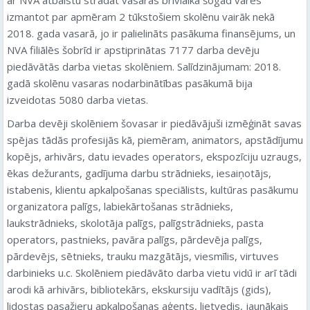
izmantot par apmēram 2 tūkstošiem skolēnu vairāk nekā
2018. gada vasarā, jo ir palielināts pasākuma finansējums, un
NVA filiālēs šobrīd ir apstiprinātas 7177 darba devēju
piedāvātās darba vietas skolēniem. Salīdzinājumam: 2018.
gadā skolēnu vasaras nodarbinātības pasākumā bija
izveidotas 5080 darba vietas.
Darba devēji skolēniem šovasar ir piedāvājuši izmēģināt savas
spējas tādās profesijās kā, piemēram, animators, apstādījumu
kopējs, arhivārs, datu ievades operators, ekspozīciju uzraugs,
ēkas dežurants, gadījuma darbu strādnieks, iesaiņotājs,
istabenis, klientu apkalpošanas speciālists, kultūras pasākumu
organizatora palīgs, labiekārtošanas strādnieks,
laukstrādnieks, skolotāja palīgs, palīgstrādnieks, pasta
operators, pastnieks, pavāra palīgs, pārdevēja palīgs,
pārdevējs, sētnieks, trauku mazgātājs, viesmīlis, virtuves
darbinieks u.c. Skolēniem piedāvāto darba vietu vidū ir arī tādi
arodi kā arhivārs, bibliotekārs, ekskursiju vadītājs (gids),
lidostas pasažieru apkalpošanas aģents, lietvedis, jaunākais