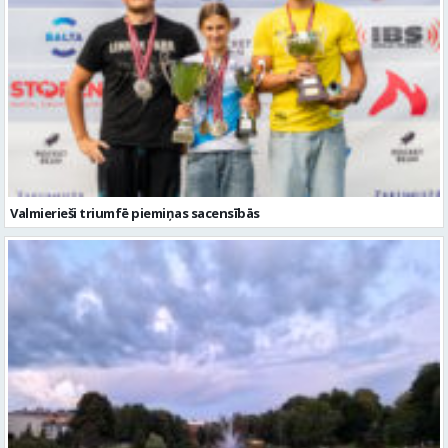
Valmierieši triumfē piemiņas sacensībās