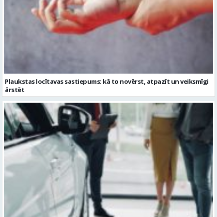
Plaukstas locītavas sastiepums: kā to novērst, atpazīt un veiksmīgi
ārstēt
Kāpēc divus trīs gadus veci mazlietoti auto ar garantiju ir laba izvēle