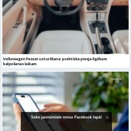
Volkswagen Passat uzturēšana: praktiska pieeja ilgākam
kalpošanas laikam
Seko jaunumiem mūsu Facebook lapā!
Pievienojies vairāk kā 1,2 miljoniem digitālās identitātes Smart-ID