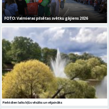
Valmierā turpinās īstenot nozīmīgus ielu
infrastruktūras investīciju projektus
Piektdien laiks kļūs vēsāks un vējaināks