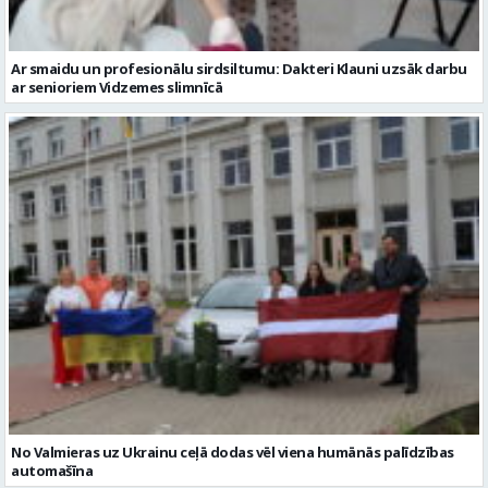
No Valmieras uz Ukrainu ceļā dodas vēl viena humānās palīdzības
automašīna