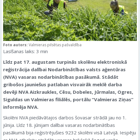
Foto autors:
Valmieras pilsētas pašvaldība
Lasīšanas laiks:
3
min
Līdz pat 17. augustam turpinās skolēnu elektroniskā
reģistrācija dalībai Nodarbinātības valsts aģentūras
(NVA) vasaras nodarbinātības pasākumā. Stādāt
gribošos jauniešus patlaban visvairāk meklē darba
devēji NVA Aizkraukles, Cēsu, Dobeles, Jūrmalas, Ogres,
Siguldas un Valmieras filiālēs, portālu “Valmieras Ziņas”
informēja NVA.
Skolēni NVA piedāvātajos darbos šovasar strādā jau no 1.
jūnija. Līdz 18. jūnijam dalībai vasaras nodarbinātības
pasākumā bija reģistrējušies 9232 skolēni visā Latvijā. Iespēju
ar NVA atbalstu strādāt vasaras brīvlaikā šogad varēs