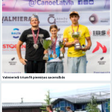
Valmierieši triumfē piemiņas sacensībās