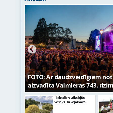
ūras
FOTO: Ar daudzveidīgiem no
aizvadīta Valmieras 743. dzi
Piektdien laiks kļūs
vēsāks un vējaināks