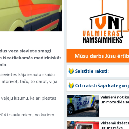
dus veca sieviete smagi
ja Neatliekamās medicīniskās
ola.
Saistītie raksti:
sievietes kāja ierauta skaidu
 atbrīvot, taču, to darot, viņa
Citi raksti šajā kategorij
Valmierā notiku
 vaļēju lūzumu, kā arī plēstas
un motocikla s
204 izsaukumiem, no kuriem
Vidzemē dzēsts
ugunsgrēks