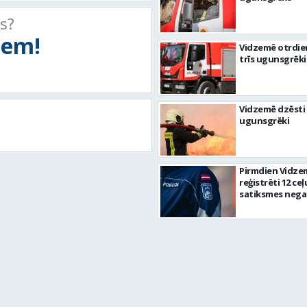
ts?
tiem!
Vidzemē otrdie
trīs ugunsgrēki
Vidzemē dzēsti 
ugunsgrēki
Pirmdien Vidze
reģistrēti 12 ceļ
satiksmes nega