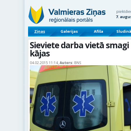
piektdie
7. augu
Ziņas
Galerijas
Afiša
Sludin
Sieviete darba vietā smag
kājas
04.02.2015 11:14,
Autors:
BNS