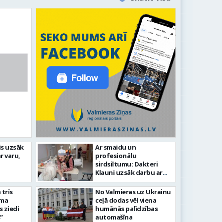
is uzsāk
Ar smaidu un
Valmier
r varu,
profesionālu
lsētas svētku gājiens 2026
infrast
sirdsiltumu: Dakteri
Klauni uzsāk darbu ar
senioriem Vidzemes
slimnīcā
trīs
No Valmieras uz Ukrainu
āma
ceļā dodas vēl viena
s ziedi
humānās palīdzības
”
automašīna