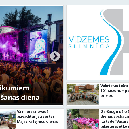
tikumiem
Valmieras teātr
104. sezonu – pa
mšanas diena
FOTO: Valmieras pi
brīvību
Valmieras novadā
Garšaugu dārzā 
aizvadītas jau sestās
dienas apskat
Mājas kafejnīcu dienas
izstāde “Vasara
pilsētai svētkos