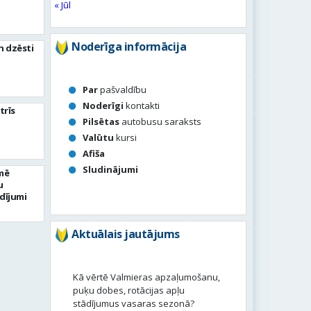
« Jūl
Noderīga informācija
n dzēsti
Par
pašvaldību
Noderīgi
kontakti
trīs
Pilsētas
autobusu saraksts
Valūtu
kursi
Afiša
Sludinājumi
mē
u
dījumi
Aktuālais jautājums
Kā vērtē Valmieras apzaļumošanu,
puķu dobes, rotācijas apļu
stādījumus vasaras sezonā?