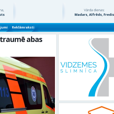
na,
Vārda dienas:
sts
Madars, Alfrēds, Fredi
ājumi
Reklāmraksti
i traumē abas