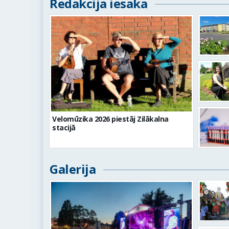
Redakcija iesaka
Velomūzika 2026 piestāj Zilākalna
stacijā
Galerija