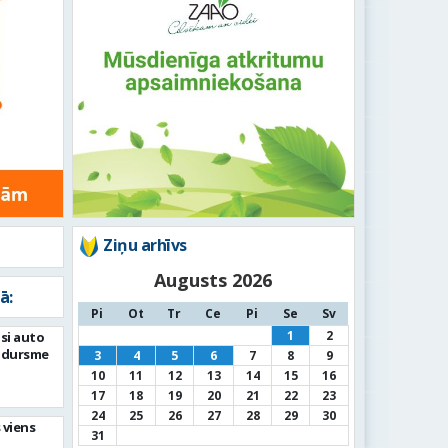
Ziņu arhīvs
Augusts 2026
ā:
Pi
Ot
Tr
Ce
Pi
Se
Sv
1
2
si auto
adursme
3
4
5
6
7
8
9
10
11
12
13
14
15
16
17
18
19
20
21
22
23
24
25
26
27
28
29
30
 viens
31