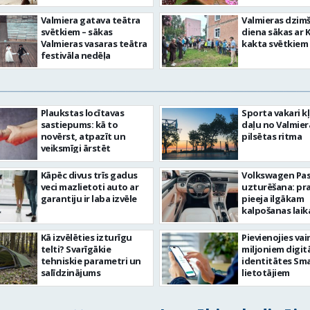
Valmiera gatava teātra
Valmieras dzim
svētkiem – sākas
diena sākas ar 
Valmieras vasaras teātra
kakta svētkiem
festivāla nedēļa
Plaukstas locītavas
Sporta vakari k
sastiepums: kā to
daļu no Valmier
novērst, atpazīt un
pilsētas ritma
veiksmīgi ārstēt
Kāpēc divus trīs gadus
Volkswagen Pa
veci mazlietoti auto ar
uzturēšana: pr
garantiju ir laba izvēle
pieeja ilgākam
kalpošanas lai
Kā izvēlēties izturīgu
Pievienojies vai
telti? Svarīgākie
miljoniem digit
tehniskie parametri un
identitātes Sma
salīdzinājums
lietotājiem