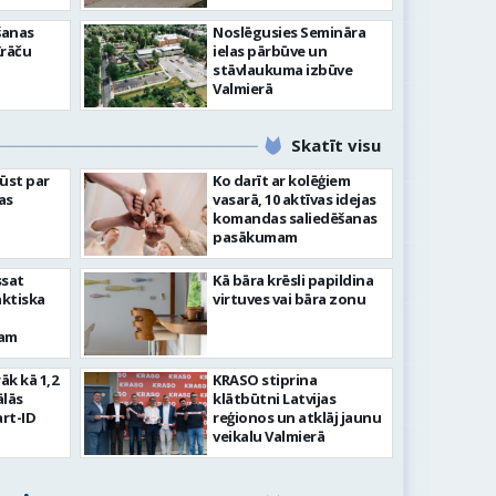
šanas
Noslēgusies Semināra
Krāču
ielas pārbūve un
stāvlaukuma izbūve
Valmierā
Skatīt visu
ļūst par
Ko darīt ar kolēģiem
as
vasarā, 10 aktīvas idejas
komandas saliedēšanas
pasākumam
ssat
Kā bāra krēsli papildina
aktiska
virtuves vai bāra zonu
kam
rāk kā 1,2
KRASO stiprina
ālās
klātbūtni Latvijas
rt-ID
reģionos un atklāj jaunu
veikalu Valmierā