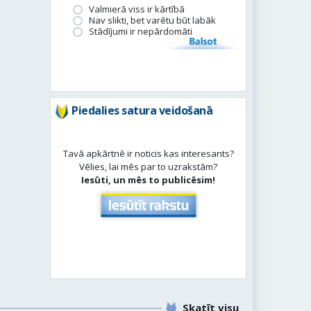
Valmierā viss ir kārtībā
Nav slikti, bet varētu būt labāk
Stādījumi ir nepārdomāti
Balsot
Piedalies satura veidošanā
Tavā apkārtnē ir noticis kas interesants?
Vēlies, lai mēs par to uzrakstām?
Iesūti, un mēs to publicēsim!
Skatīt visu