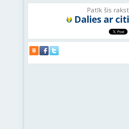
Patīk šis raks
Dalies ar ci