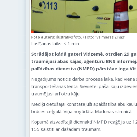
Foto autors:
Ilustratīvs foto. / Foto: "Valmieras Ziņas"
Lasīšanas laiks:
< 1
min
Strādājot kādā gaterī Vidzemē, otrdien 29 ga
traumējusi abas kājas, aģentūru BNS informē
palīdzības dienesta (NMPD) pārstāve Inga Vīt
Negadījums noticis darba procesa laikā, kad viena 
transportēšanas lentā. Sievietei pašai kāju izdevies
traumējusi arī otru kāju.
Mediķi cietušajai konstatējuši apakšstilba abu kaulu
brūces ceļgalā. Viņa nogādāta Madonas slimnīcā.
Kopumā aizvadītajā diennaktī NMPD reaģējis uz 1
155 saistīti ar dažādām traumām.