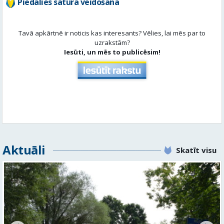
Piedalies satura veidošanā
Tavā apkārtnē ir noticis kas interesants? Vēlies, lai mēs par to
uzrakstām?
Iesūti, un mēs to publicēsim!
Aktuāli
Skatīt visu