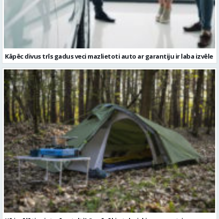
Kāpēc divus trīs gadus veci mazlietoti auto ar garantiju ir laba izvēle