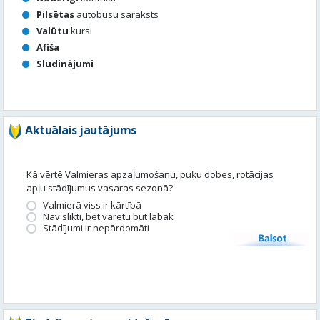
Pilsētas
autobusu saraksts
Valūtu
kursi
Afiša
Sludinājumi
Aktuālais jautājums
Kā vērtē Valmieras apzaļumošanu, puķu dobes, rotācijas
apļu stādījumus vasaras sezonā?
Valmierā viss ir kārtībā
Nav slikti, bet varētu būt labāk
Stādījumi ir nepārdomāti
Balsot