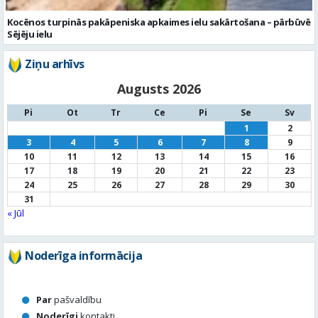
Kocēnos turpinās pakāpeniska apkaimes ielu sakārtošana – pārbūvē
Sējēju ielu
Ziņu arhīvs
Augusts 2026
Pi
Ot
Tr
Ce
Pi
Se
Sv
1
2
3
4
5
6
7
8
9
10
11
12
13
14
15
16
17
18
19
20
21
22
23
24
25
26
27
28
29
30
31
« Jūl
Noderīga informācija
Par
pašvaldību
Noderīgi
kontakti