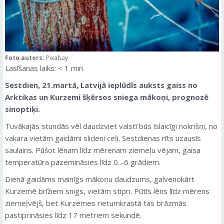
Foto autors:
Pixabay
Lasīšanas laiks:
< 1
min
Sestdien, 21.martā, Latvijā ieplūdīs auksts gaiss no
Arktikas un Kurzemi šķērsos sniega mākoņi, prognozē
sinoptiķi.
Tuvākajās stundās vēl daudzviet valstī būs īslaicīgi nokrišņi, no
vakara vietām gaidāmi slideni ceļi. Sestdienas rīts uzausīs
saulains. Pūšot lēnam līdz mērenam ziemeļu vējam, gaisa
temperatūra pazemināsies līdz 0..-6 grādiem.
Dienā gaidāms mainīgs mākoņu daudzums, galvenokārt
Kurzemē brīžiem snigs, vietām stipri. Pūtīs lēns līdz mērens
ziemeļvējš, bet Kurzemes rietumkrastā tas brāzmās
pastiprināsies līdz 17 metriem sekundē.