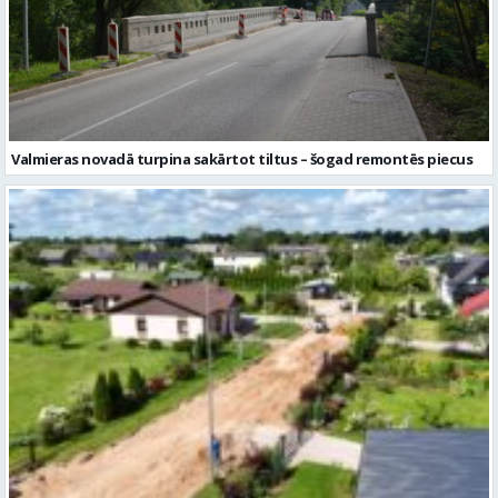
Valmieras novadā turpina sakārtot tiltus – šogad remontēs piecus