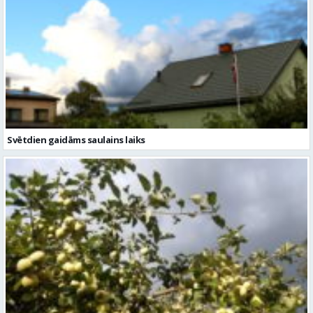
Svētdien gaidāms saulains laiks