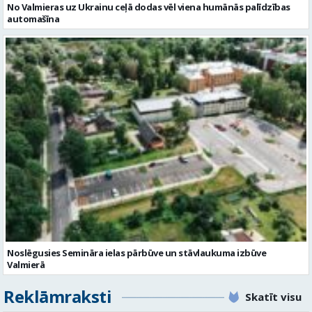
No Valmieras uz Ukrainu ceļā dodas vēl viena humānās palīdzības
automašīna
Noslēgusies Semināra ielas pārbūve un stāvlaukuma izbūve
Valmierā
Reklāmraksti
Skatīt visu