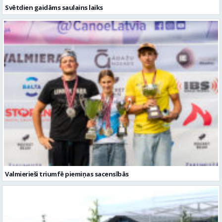
Svētdien gaidāms saulains laiks
Valmierieši triumfē piemiņas sacensībās