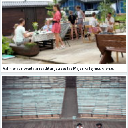
Valmieras novadā aizvadītas jau sestās Mājas kafejnīcu dienas