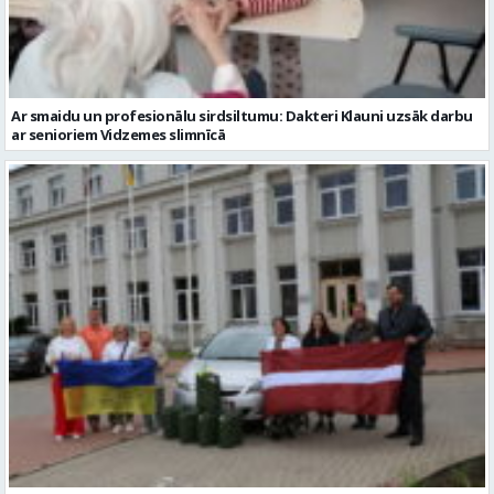
Ar smaidu un profesionālu sirdsiltumu: Dakteri Klauni uzsāk darbu
ar senioriem Vidzemes slimnīcā