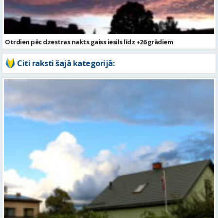
Otrdien pēc dzestras nakts gaiss iesils līdz +26 grādiem
Citi raksti šajā kategorijā: