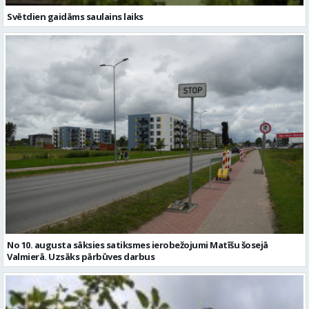
Svētdien gaidāms saulains laiks
No 10. augusta sāksies satiksmes ierobežojumi Matīšu šosejā
Valmierā. Uzsāks pārbūves darbus