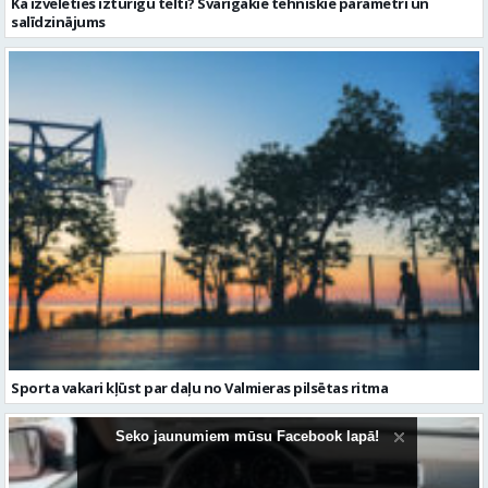
Kā izvēlēties izturīgu telti? Svarīgākie tehniskie parametri un
salīdzinājums
Sporta vakari kļūst par daļu no Valmieras pilsētas ritma
Seko jaunumiem mūsu Facebook lapā!