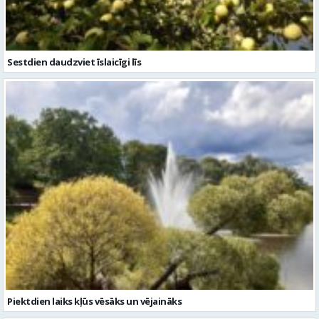
Sestdien daudzviet īslaicīgi līs
Piektdien laiks kļūs vēsāks un vējaināks