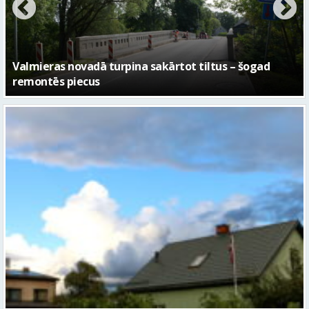
No pagaidu teātra līdz laikmetīgās kultūras centram
– kā attīstīsies “Kurtuve”