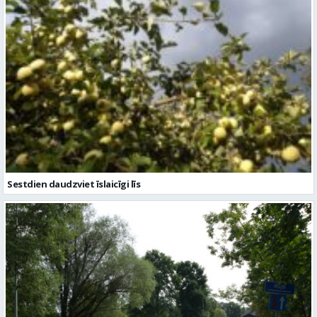
Sestdien daudzviet īslaicīgi līs