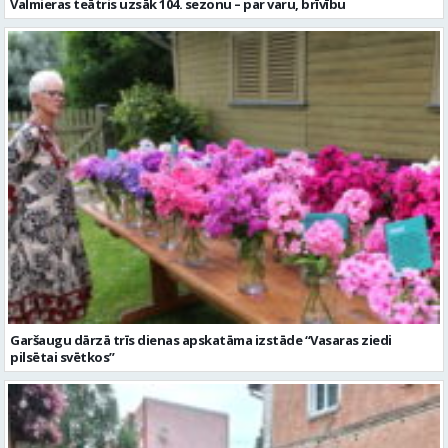
Valmieras teātris uzsāk 104. sezonu – par varu, brīvību
Garšaugu dārzā trīs dienas apskatāma izstāde “Vasaras ziedi
pilsētai svētkos”