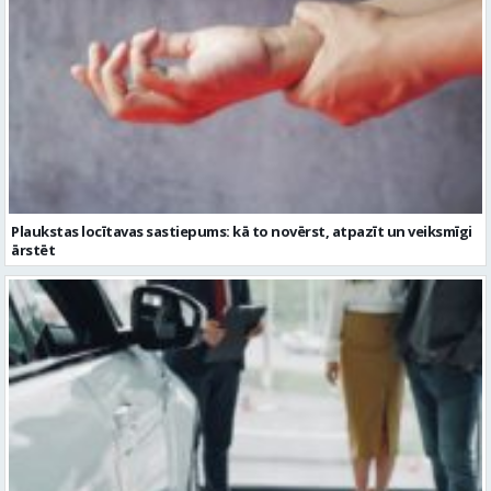
Plaukstas locītavas sastiepums: kā to novērst, atpazīt un veiksmīgi
ārstēt