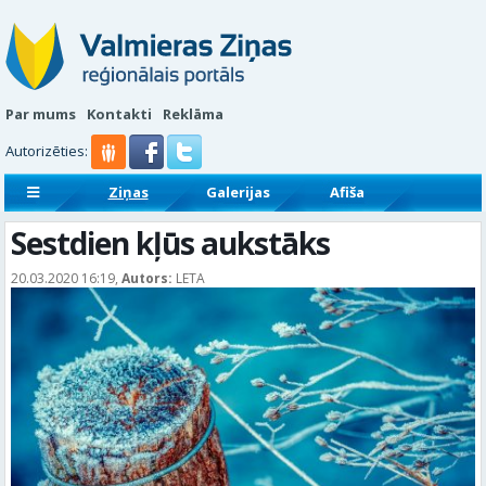
Par mums
Kontakti
Reklāma
Autorizēties:
Ziņas
Galerijas
Afiša
Sludinājumi
Reklāmraksti
Sestdien kļūs aukstāks
20.03.2020 16:19,
Autors:
LETA