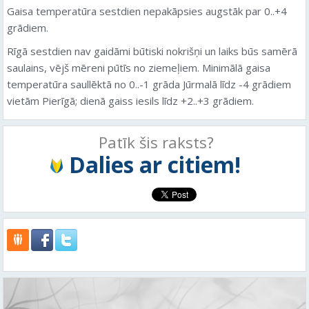
Gaisa temperatūra sestdien nepakāpsies augstāk par 0..+4
grādiem.
Rīgā sestdien nav gaidāmi būtiski nokrišņi un laiks būs samērā
saulains, vējš mēreni pūtīs no ziemeļiem. Minimālā gaisa
temperatūra saullēktā no 0..-1 grāda Jūrmalā līdz -4 grādiem
vietām Pierīgā; dienā gaiss iesils līdz +2..+3 grādiem.
Patīk šis raksts?
Dalies ar citiem!