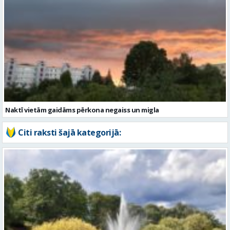
Naktī vietām gaidāms pērkona negaiss un migla
Citi raksti šajā kategorijā: