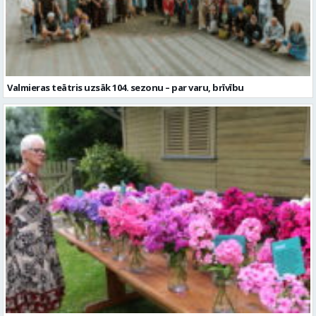
Valmieras teātris uzsāk 104. sezonu – par varu, brīvību
Garšaugu dārzā trīs dienas apskatāma izstāde “Vasaras ziedi
pilsētai svētkos”