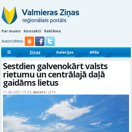
Par mums
Kontakti
Reklāma
Autorizēties:
Ziņas
Galerijas
Afiša
Sludinājumi
Reklāmraksti
Sestdien galvenokārt valsts
rietumu un centrālajā daļā
gaidāms lietus
11.06.2021 15:23,
Autors:
LETA