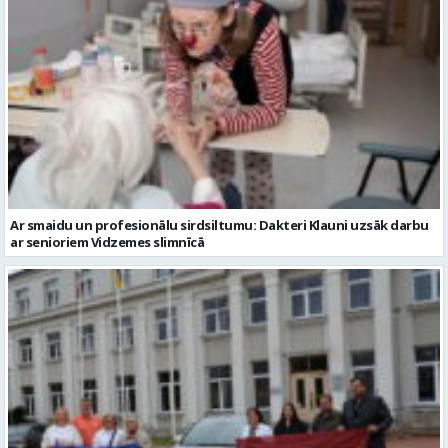
Ar smaidu un profesionālu sirdsiltumu: Dakteri Klauni uzsāk darbu
ar senioriem Vidzemes slimnīcā