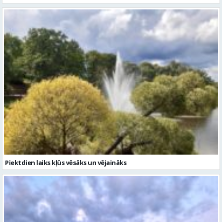
Piektdien laiks kļūs vēsāks un vējaināks