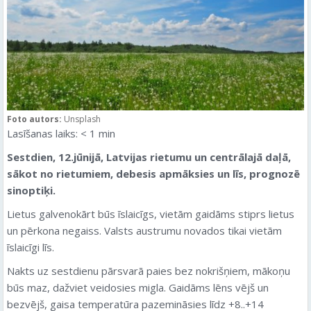
Foto autors:
Unsplash
Lasīšanas laiks:
< 1
min
Sestdien, 12.jūnijā, Latvijas rietumu un centrālajā daļā,
sākot no rietumiem, debesis apmāksies un līs, prognozē
sinoptiķi.
Lietus galvenokārt būs īslaicīgs, vietām gaidāms stiprs lietus
un pērkona negaiss. Valsts austrumu novados tikai vietām
īslaicīgi līs.
Nakts uz sestdienu pārsvarā paies bez nokrišņiem, mākoņu
būs maz, dažviet veidosies migla. Gaidāms lēns vējš un
bezvējš, gaisa temperatūra pazemināsies līdz +8..+14