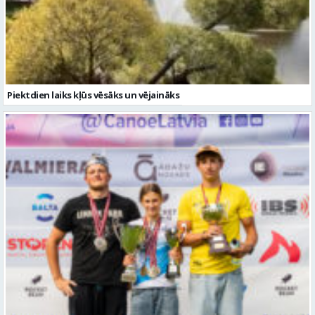
Piektdien laiks kļūs vēsāks un vējaināks
Valmierieši triumfē piemiņas sacensībās