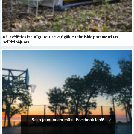
Kā izvēlēties izturīgu telti? Svarīgākie tehniskie parametri un
salīdzinājums
Sporta vakari kļūst par daļu no Valmieras pilsētas ritma
Seko jaunumiem mūsu Facebook lapā!