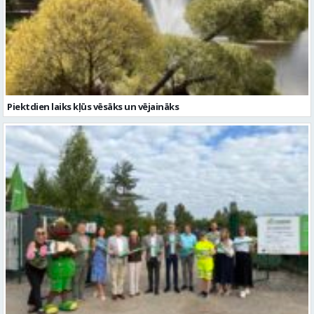
Piektdien laiks kļūs vēsāks un vējaināks
ZAAO Gulbenē atklāj EKO laukumu-biroju