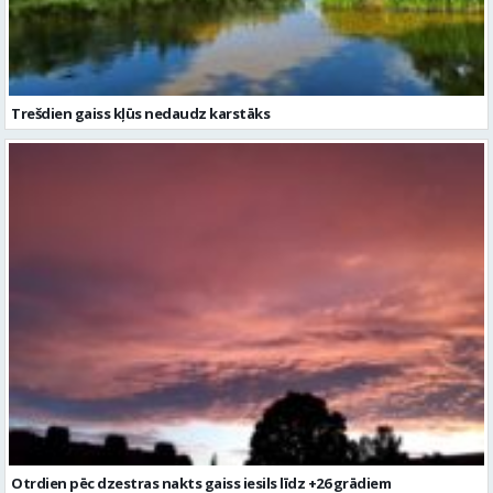
Otrdien pēc dzestras nakts gaiss iesils līdz +26 grādiem