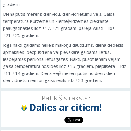
grādiem.
Dienā pūtīs mērens dienvidu, dienvidrietumu vējš. Gaisa
temperatūra Kurzemē un Ziemeļvidzemes piekrastē
paaugstināsies līdz +17..+21 grādam, pārējā valstī – līdz
+21..+25 grādiem.
Rīgā naktī gaidāms neliels mākoņu daudzums, dienā debesis
apmāksies, pēcpusdienā vai pievakarē gaidāms lietus,
iespējamas pērkona lietusgāzes. Naktī, pūšot lēnam vējam,
gaisa temperatūra noslīdēs līdz +15 grādiem, piepilsētā – līdz
+11..+14 grādiem. Dienā vējš mēreni pūtīs no dienvidiem,
dienvidrietumiem un gaiss iesils līdz +23 grādiem.
Patīk šis raksts?
Dalies ar citiem!