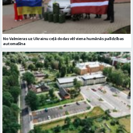
No Valmieras uz Ukrainu ceļā dodas vēl viena humānās palīdzības
automašīna
Noslēgusies Semināra ielas pārbūve un stāvlaukuma izbūve
Valmierā
Reklāmraksti
Skatīt visu