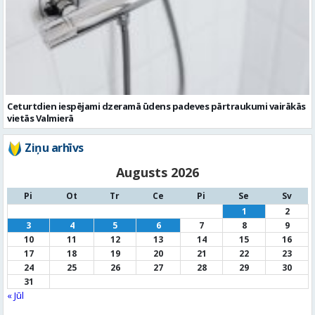
Ceturtdien iespējami dzeramā ūdens padeves pārtraukumi vairākās
vietās Valmierā
Ziņu arhīvs
Augusts 2026
Pi
Ot
Tr
Ce
Pi
Se
Sv
1
2
3
4
5
6
7
8
9
10
11
12
13
14
15
16
17
18
19
20
21
22
23
24
25
26
27
28
29
30
31
« Jūl
Noderīga informācija
Par
pašvaldību