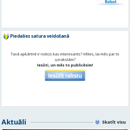
Piedalies satura veidošanā
Tavā apkārtnē ir noticis kas interesants? Vēlies, lai mēs par to
uzrakstām?
Iesūti, un mēs to publicēsim!
Aktuāli
Skatīt visu