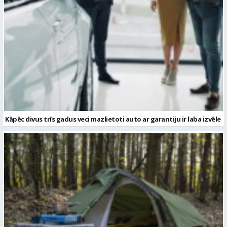
Kāpēc divus trīs gadus veci mazlietoti auto ar garantiju ir laba izvēle