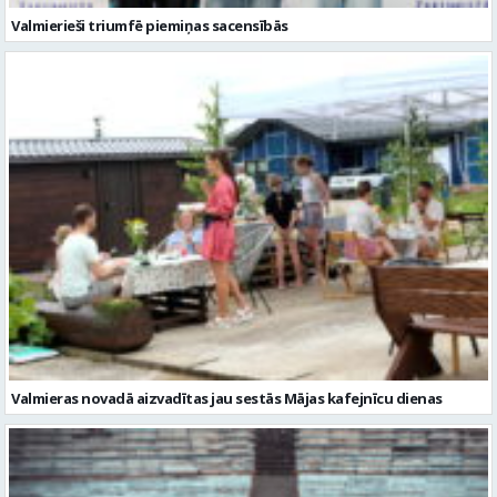
Valmieras novadā aizvadītas jau sestās Mājas kafejnīcu dienas