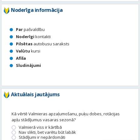
Noderīgi
kontakti
Pilsētas
autobusu saraksts
Valūtu
kursi
Afiša
Sludinājumi
Aktuālais jautājums
Kā vērtē Valmieras apzaļumošanu, puķu dobes, rotācijas
apļu stādījumus vasaras sezonā?
Valmierā viss ir kārtībā
Nav slikti, bet varētu būt labāk
Stādījumi ir nepārdomāti
Balsot