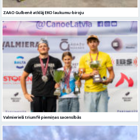
Valmierieši triumfē piemiņas sacensībās