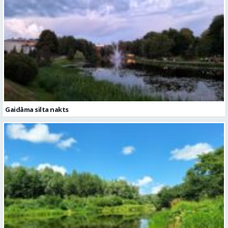
Gaidāma silta nakts
Trešdien gaiss kļūs nedaudz karstāks