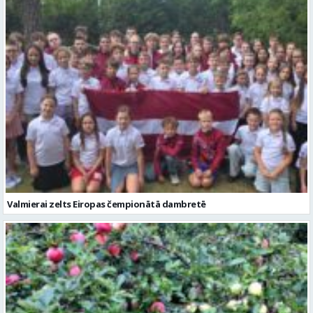
Valmierai zelts Eiropas čempionātā dambretē