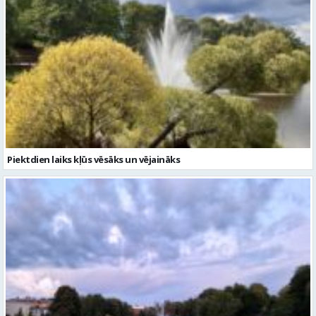
Piektdien laiks kļūs vēsāks un vējaināks