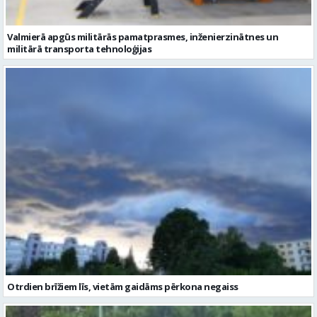
Valmierā apgūs militārās pamatprasmes, inženierzinātnes un
militārā transporta tehnoloģijas
Otrdien brīžiem līs, vietām gaidāms pērkona negaiss