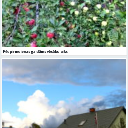
Pēc pirmdienas gaidāms vēsāks laiks