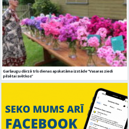
Garšaugu dārzā trīs dienas apskatāma izstāde “Vasaras ziedi
pilsētai svētkos”