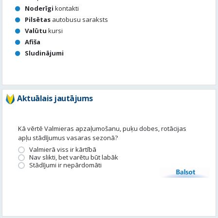
Noderīgi
kontakti
Pilsētas
autobusu saraksts
Valūtu
kursi
Afiša
Sludinājumi
Aktuālais jautājums
Kā vērtē Valmieras apzaļumošanu, puķu dobes, rotācijas
apļu stādījumus vasaras sezonā?
Valmierā viss ir kārtībā
Nav slikti, bet varētu būt labāk
Stādījumi ir nepārdomāti
Balsot