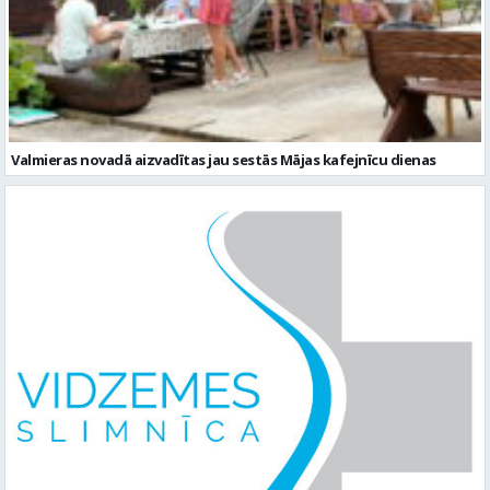
Valmieras novadā aizvadītas jau sestās Mājas kafejnīcu dienas