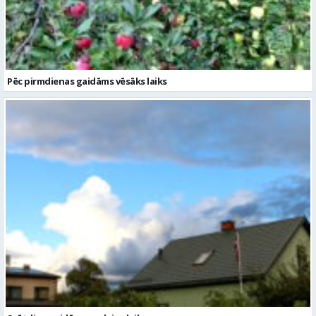
Pēc pirmdienas gaidāms vēsāks laiks