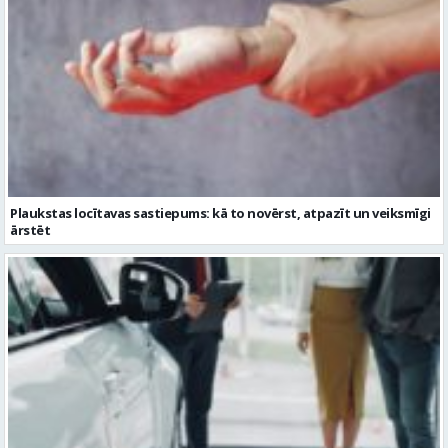
Plaukstas locītavas sastiepums: kā to novērst, atpazīt un veiksmīgi
ārstēt