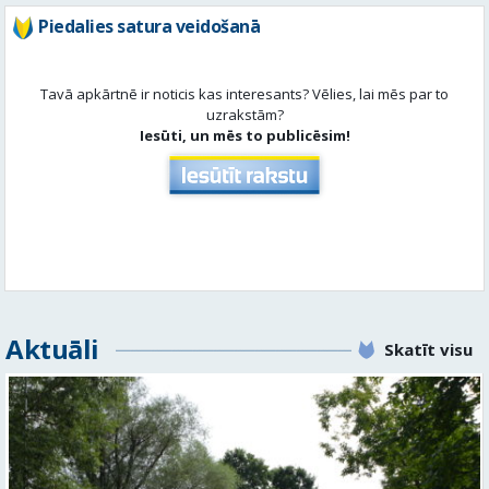
Piedalies satura veidošanā
Tavā apkārtnē ir noticis kas interesants? Vēlies, lai mēs par to
uzrakstām?
Iesūti, un mēs to publicēsim!
Aktuāli
Skatīt visu