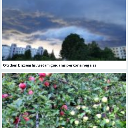
Otrdien brīžiem līs, vietām gaidāms pērkona negaiss