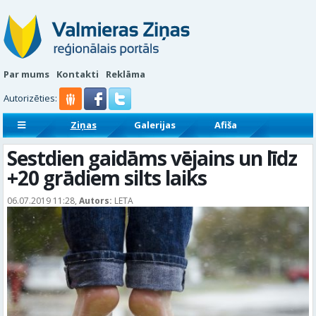
Par mums
Kontakti
Reklāma
Autorizēties:
Ziņas
Galerijas
Afiša
Sludinājumi
Reklāmraksti
Sestdien gaidāms vējains un līdz
+20 grādiem silts laiks
06.07.2019 11:28,
Autors:
LETA