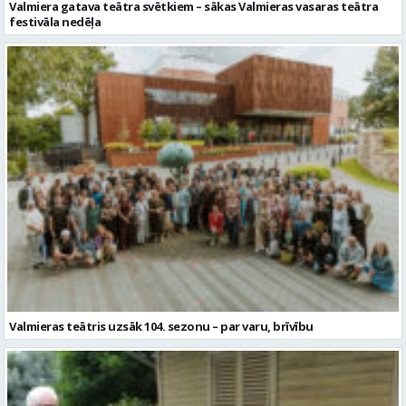
Valmiera gatava teātra svētkiem – sākas Valmieras vasaras teātra
festivāla nedēļa
Valmieras teātris uzsāk 104. sezonu – par varu, brīvību