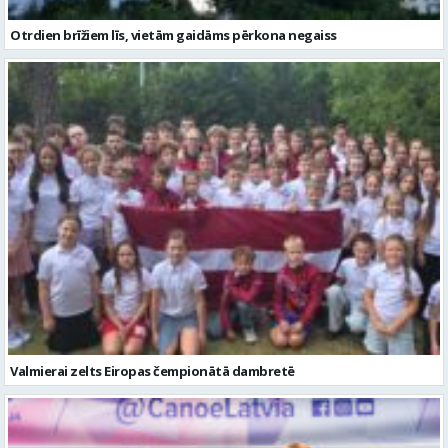
Otrdien brīžiem līs, vietām gaidāms pērkona negaiss
Valmierai zelts Eiropas čempionātā dambretē