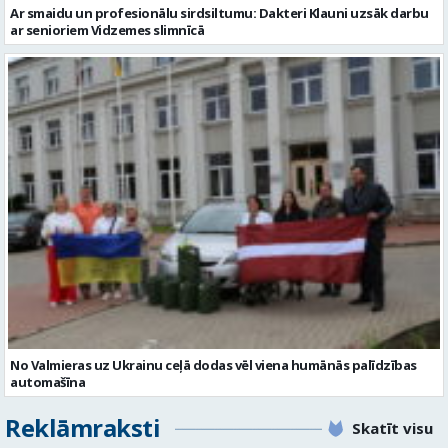
Ar smaidu un profesionālu sirdsiltumu: Dakteri Klauni uzsāk darbu
ar senioriem Vidzemes slimnīcā
No Valmieras uz Ukrainu ceļā dodas vēl viena humānās palīdzības
automašīna
Reklāmraksti
Skatīt visu