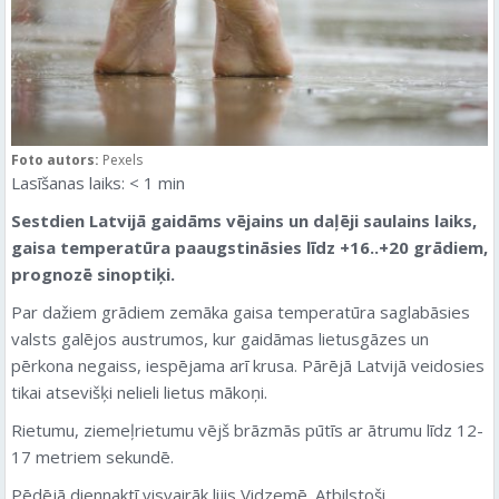
Foto autors:
Pexels
Lasīšanas laiks:
< 1
min
Sestdien Latvijā gaidāms vējains un daļēji saulains laiks,
gaisa temperatūra paaugstināsies līdz +16..+20 grādiem,
prognozē sinoptiķi.
Par dažiem grādiem zemāka gaisa temperatūra saglabāsies
valsts galējos austrumos, kur gaidāmas lietusgāzes un
pērkona negaiss, iespējama arī krusa. Pārējā Latvijā veidosies
tikai atsevišķi nelieli lietus mākoņi.
Rietumu, ziemeļrietumu vējš brāzmās pūtīs ar ātrumu līdz 12-
17 metriem sekundē.
Pēdējā diennaktī visvairāk lijis Vidzemē. Atbilstoši