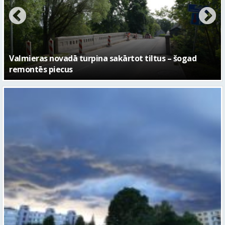
No pagaidu teātra līdz laikmetīgās kultūras centram
– kā attīstīsies “Kurtuve”