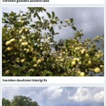
Svētdien gaidāms saulains laiks
Sestdien daudzviet īslaicīgi līs