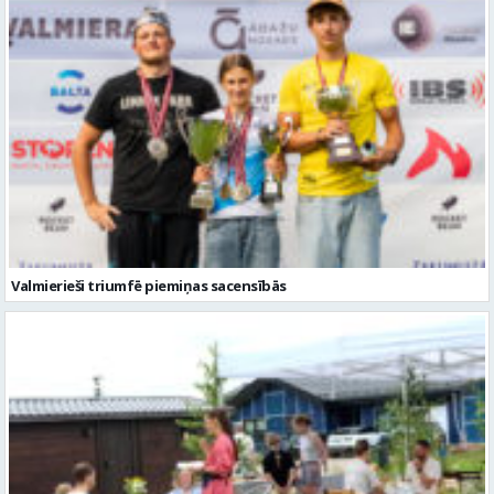
Valmierieši triumfē piemiņas sacensībās