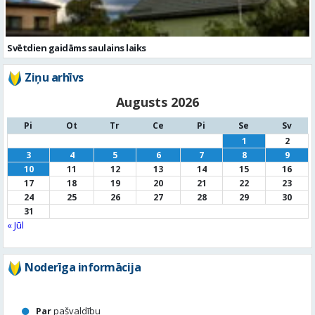
Svētdien gaidāms saulains laiks
Ziņu arhīvs
Augusts 2026
Pi
Ot
Tr
Ce
Pi
Se
Sv
1
2
3
4
5
6
7
8
9
10
11
12
13
14
15
16
17
18
19
20
21
22
23
24
25
26
27
28
29
30
31
« Jūl
Noderīga informācija
Par
pašvaldību