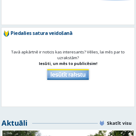
Piedalies satura veidošanā
Tavā apkārtnē ir noticis kas interesants? Vēlies, lai mēs par to
uzrakstām?
Iesūti, un mēs to publicēsim!
Aktuāli
Skatīt visu