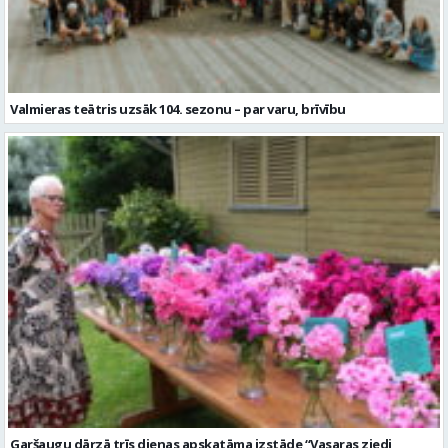
Valmieras teātris uzsāk 104. sezonu – par varu, brīvību
Garšaugu dārzā trīs dienas apskatāma izstāde “Vasaras ziedi