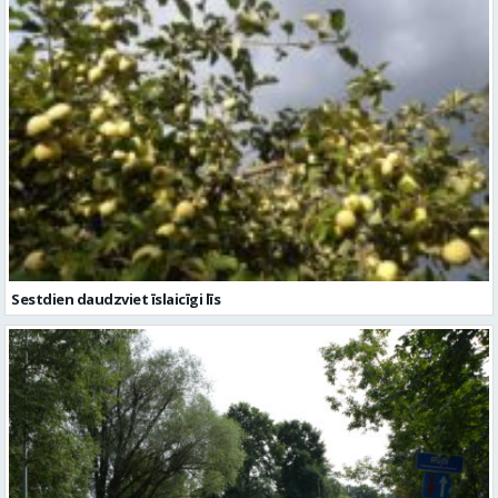
Sestdien daudzviet īslaicīgi līs