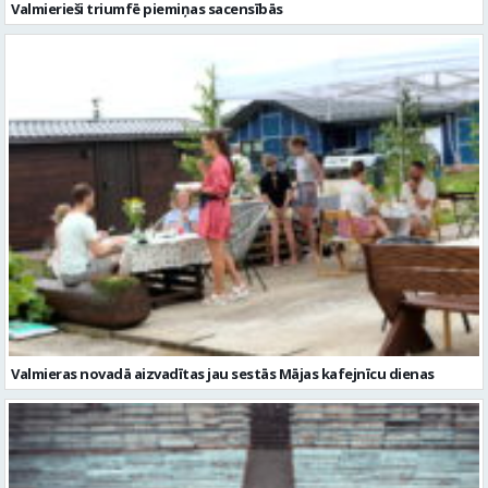
Valmierieši triumfē piemiņas sacensībās
Valmieras novadā aizvadītas jau sestās Mājas kafejnīcu dienas