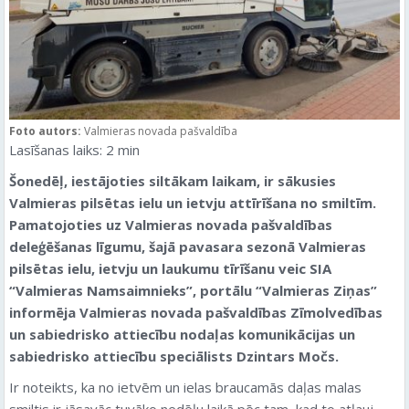
Foto autors:
Valmieras novada pašvaldība
Lasīšanas laiks:
2
min
Šonedēļ, iestājoties siltākam laikam, ir sākusies
Valmieras pilsētas ielu un ietvju attīrīšana no smiltīm.
Pamatojoties uz Valmieras novada pašvaldības
deleģēšanas līgumu, šajā pavasara sezonā Valmieras
pilsētas ielu, ietvju un laukumu tīrīšanu veic SIA
“Valmieras Namsaimnieks”, portālu “Valmieras Ziņas”
informēja Valmieras novada pašvaldības Zīmolvedības
un sabiedrisko attiecību nodaļas komunikācijas un
sabiedrisko attiecību speciālists Dzintars Močs.
Ir noteikts, ka no ietvēm un ielas braucamās daļas malas
smiltis ir jāsavāc tuvāko nedēļu laikā pēc tam, kad to atļauj