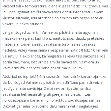
laikapstākļi – temperatūrai dienā ir jāsasniedz +10 grādus, kas
ļauj paaugstināt smilšu savākšanas darbu intensitāti. Laikam
kļūstot siltākam, ielu attīrīšana no smiltīm tiks organizēta arī
vakara un nakts stundās.
Lai gan šogad uz ielām Valmieras pilsētā smilšu apjoms ir
mazāks nekā pērn, kad tika izmantots īpaši daudz pretslīdes
materiāla, tomēr smilšu savākšana turpināsies vairākas
nedēļas. Vidēji vienā dienā ir iespējams notīrīt 8 līdz 10 km ielu
vai ietvju. Tiek plānots, ka maģistrālās ielas tiks sakoptas līdz
aprīļa sākumam, bet pilnībā smilšu savākšanu Valmierā un
Valmiermuižā iecerēts pabeigt līdz maija vidum.
Atšķirībā no iepriekšējām sezonām, kad vairāk izmantoja roku
darbu, šogad Valmieras pilsētā ielu attīrīšanu pamatā veic ar
jaudīgu smilšu savācēju. Darbinieki ar lāpstām smilšu
savākšanā tiek iesaistīti grūti pieejamās vietās – zem
norobežojošām barjerām un brauktuvi sadalošajās saliņās.
Dažviet gar ielas braucamo daļu malām vēl ir saglabājies