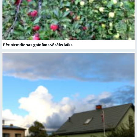
Pēc pirmdienas gaidāms vēsāks laiks