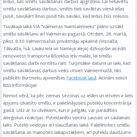
ledus, kas smilts savākšanas darbus apgrūtina. Lai nekavētu
smilšu savākšanas darbus, smiltis tiek savāktas vienā ielas
pusē, savukārt ēnas pusē tās savāks, kad ledus būs nokusis.
Tuvākajā laikā SIA “Valmieras Namsaimnieks” plāno uzsākt
smilšu savākšanu arī Valmieras pagastā. Otrdien, 28. martā,
plkst. 8.30 Valmiermuižas privātmāju apkaimē (Visvalža,
Tālivalža, Īsā, Lauku iela un Nameja aleja) dzīvojošie aicināti
nenovietot transporta līdzekļus ielu malās, lai smilšu
savākšanas darbi noritētu raiti. Turpmākie datumi un laiki, kad
smilšu savākšanas darbus veiks citviet Valmiermuižā, tiks
publicēti Burtnieku apvienības
Facebook lapā
. Aicinām sekot
līdzi informācijai!
Ņemot vērā, ka pēc ziemas sezonas uz ielām un ietvēm ir liels
apjoms izkaisīto smilšu, ir palielinājusies putekļu koncentrācija
gaisā. Līdz ar to cilvēkiem, kuri ir jutīgāki, var parādīties
alerģiskas reakcijas. Putekļainību veicina sausais un saulainais
laiks. Putekļi veidojas arī slaucīšanas laikā. Palielinoties smilšu
savākšanai un mainoties laikapstākļiem, arī putekļu daudzums