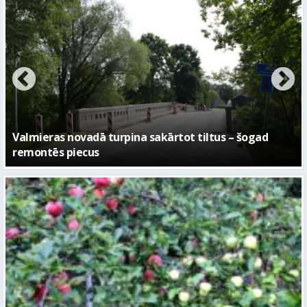
No pagaidu teātra līdz laikmetīgās kultūras centram
– kā attīstīsies “Kurtuve”