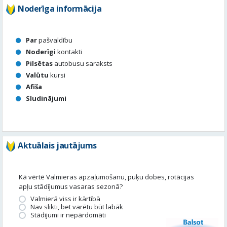
Noderīga informācija
Par
pašvaldību
Noderīgi
kontakti
Pilsētas
autobusu saraksts
Valūtu
kursi
Afiša
Sludinājumi
Aktuālais jautājums
Kā vērtē Valmieras apzaļumošanu, puķu dobes, rotācijas
apļu stādījumus vasaras sezonā?
Valmierā viss ir kārtībā
Nav slikti, bet varētu būt labāk
Stādījumi ir nepārdomāti
Balsot