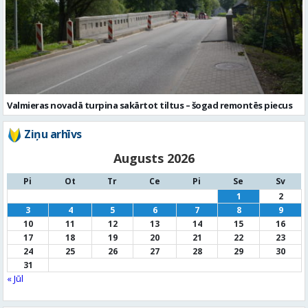
Valmieras novadā turpina sakārtot tiltus – šogad remontēs piecus
Ziņu arhīvs
Augusts 2026
Pi
Ot
Tr
Ce
Pi
Se
Sv
1
2
3
4
5
6
7
8
9
10
11
12
13
14
15
16
17
18
19
20
21
22
23
24
25
26
27
28
29
30
31
« Jūl