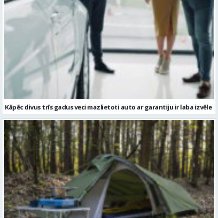
Kāpēc divus trīs gadus veci mazlietoti auto ar garantiju ir laba izvēle