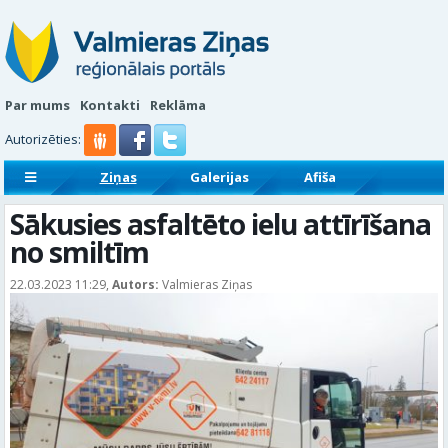
Par mums
Kontakti
Reklāma
Autorizēties:
Ziņas
Galerijas
Afiša
Sludinājumi
Reklāmraksti
Sākusies asfaltēto ielu attīrīšana
no smiltīm
22.03.2023 11:29,
Autors:
Valmieras Ziņas