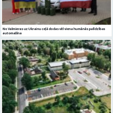
No Valmieras uz Ukrainu ceļā dodas vēl viena humānās palīdzības
automašīna