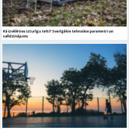
Kā izvēlēties izturīgu telti? Svarīgākie tehniskie parametri un
salīdzinājums