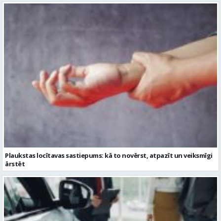
Plaukstas locītavas sastiepums: kā to novērst, atpazīt un veiksmīgi
ārstēt