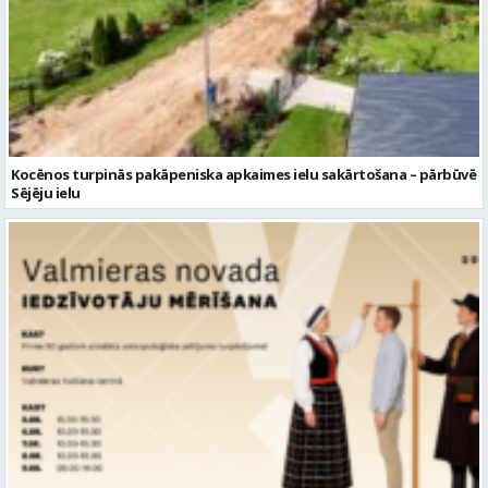
Kocēnos turpinās pakāpeniska apkaimes ielu sakārtošana – pārbūvē
Sējēju ielu