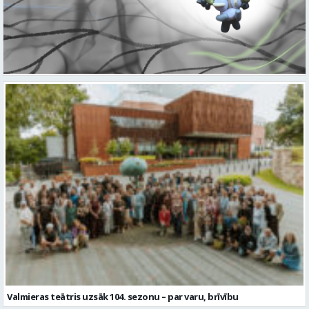
Valmieras teātris uzsāk 104. sezonu – par varu, brīvību