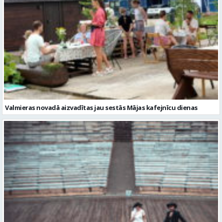
Valmieras novadā aizvadītas jau sestās Mājas kafejnīcu dienas