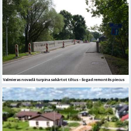
Valmieras novadā turpina sakārtot tiltus – šogad remontēs piecus