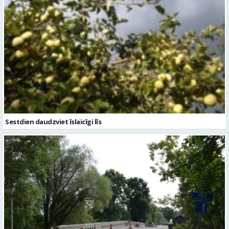
Sestdien daudzviet īslaicīgi līs