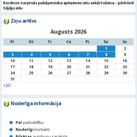
Kocēnos turpinās pakāpeniska apkaimes ielu sakārtošana – pārbūvē
Sējēju ielu
Ziņu arhīvs
Augusts 2026
Pi
Ot
Tr
Ce
Pi
Se
Sv
1
2
3
4
5
6
7
8
9
10
11
12
13
14
15
16
17
18
19
20
21
22
23
24
25
26
27
28
29
30
31
« Jūl
Noderīga informācija
Par
pašvaldību
Noderīgi
kontakti
Pilsētas
autobusu saraksts