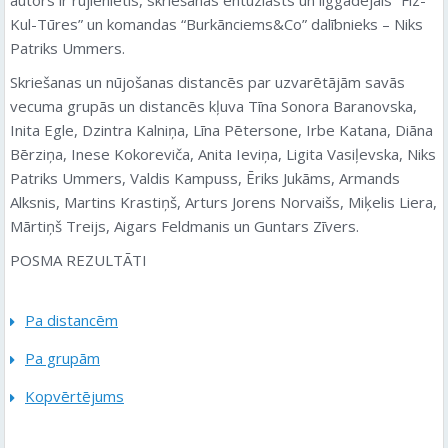
Kul-Tūres” un komandas “Burkānciems&Co” dalībnieks – Niks
Patriks Ummers.
Skriešanas un nūjošanas distancēs par uzvarētājām savās
vecuma grupās un distancēs kļuva Tīna Sonora Baranovska,
Inita Egle, Dzintra Kalniņa, Līna Pētersone, Irbe Katana, Diāna
Bērziņa, Inese Kokoreviča, Anita Ieviņa, Ligita Vasiļevska, Niks
Patriks Ummers, Valdis Kampuss, Ēriks Jukāms, Armands
Alksnis, Martins Krastiņš, Arturs Jorens Norvaišs, Miķelis Liera,
Mārtiņš Treijs, Aigars Feldmanis un Guntars Zīvers.
POSMA REZULTĀTI
Pa distancēm
Pa grupām
Kopvērtējums