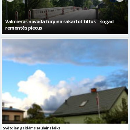
No pagaidu teātra līdz laikmetīgās kultūras centram
– kā attīstīsies “Kurtuve”
Svētdien gaidāms saulains laiks