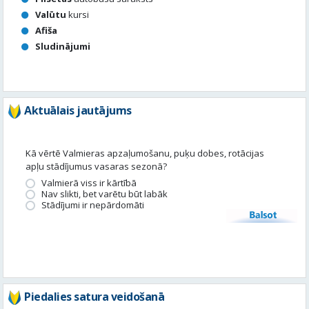
Valūtu
kursi
Afiša
Sludinājumi
Aktuālais jautājums
Kā vērtē Valmieras apzaļumošanu, puķu dobes, rotācijas
apļu stādījumus vasaras sezonā?
Valmierā viss ir kārtībā
Nav slikti, bet varētu būt labāk
Stādījumi ir nepārdomāti
Balsot
Piedalies satura veidošanā