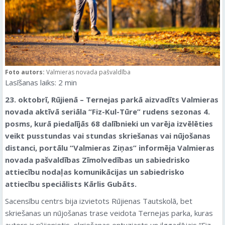
Foto autors:
Valmieras novada pašvaldība
Lasīšanas laiks:
2
min
23. oktobrī, Rūjienā – Ternejas parkā aizvadīts Valmieras
novada aktīvā seriāla “Fiz-Kul-Tūre” rudens sezonas 4.
posms, kurā piedalījās 68 dalībnieki un varēja izvēlēties
veikt pusstundas vai stundas skriešanas vai nūjošanas
distanci
, portālu “Valmieras Ziņas” informēja Valmieras
novada pašvaldības Zīmolvedības un sabiedrisko
attiecību nodaļas komunikācijas un sabiedrisko
attiecību speciālists Kārlis Gubāts.
Sacensību centrs bija izvietots Rūjienas Tautskolā, bet
skriešanas un nūjošanas trase veidota Ternejas parka, kuras
autors ir rūjienietis, skriešanas entuziasts un ilggadējais “Fiz-