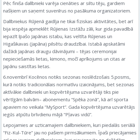
Pēc finiša dalībnieki varēja cienāties ar siltu tēju, gardiem
našķiem un saņemt suvenīrus no pasākuma organizatoriem.
Dalībniekus Rūjienā gaidīja ne tikai fiziskas aktivitātes, bet arī
bija iespēja apmeklēt Rūjienas Izstāžu zāli, kur gida pavadībā
iepazīt īpašo Japānas istabu, kas veltīta Rūjienas un
Higašikavas (Japāna) pilsētu draudzībai. Istabā apskatāmi
dažādi Japānas draugu dāvinājumi – tējas ceremonijai
nepieciešamās lietas, kimono, močī aprīkojums un citas ar
Japānu saistītas lietas.
6.novembrī Kocēnos notiks sezonas noslēdzošais 5.posms,
kurā notiks tradicionālais normatīvu izaicinājums, bet sezonas
aktīvākie dalībnieki un kopvērtējuma uzvarētāji tiks pie
vērtīgām balvām– abonementu “Spēka zonā”, kā arī sporta
apaviem no veikala “MySport”. Gada kopvērtējuma uzvarētājs
iegūs atpūtu brīvdienu mājā “Pļavas vidū”.
Lepojamies ar uzticamajiem dalībniekiem, kuri piedalās seriālā
“Fiz-Kul-Tūre” jau no pašiem pirmsākumiem. Īpaši priecājamies
arī par jauniem dalībniekiem, kuri pievienojās no dažādām