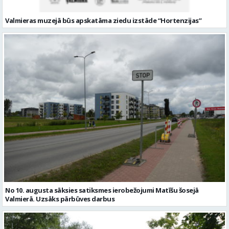
Valmieras muzejā būs apskatāma ziedu izstāde “Hortenzijas”
No 10. augusta sāksies satiksmes ierobežojumi Matīšu šosejā
Valmierā. Uzsāks pārbūves darbus