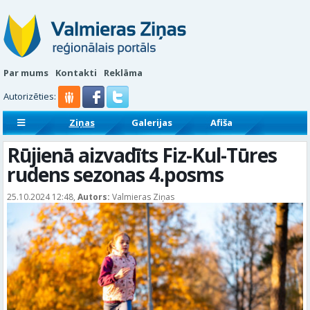
Par mums
Kontakti
Reklāma
Autorizēties:
Ziņas
Galerijas
Afiša
Sludinājumi
Reklāmraksti
Rūjienā aizvadīts Fiz-Kul-Tūres
rudens sezonas 4.posms
25.10.2024 12:48,
Autors:
Valmieras Ziņas