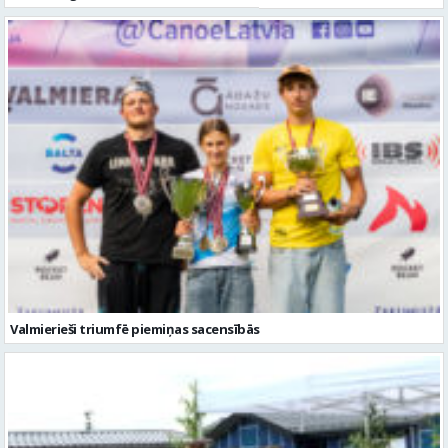
Valmierieši triumfē piemiņas sacensībās