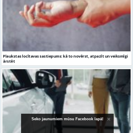
Plaukstas locītavas sastiepums: kā to novērst, atpazīt un veiksmīgi
ārstēt
Seko jaunumiem mūsu Facebook lapā!