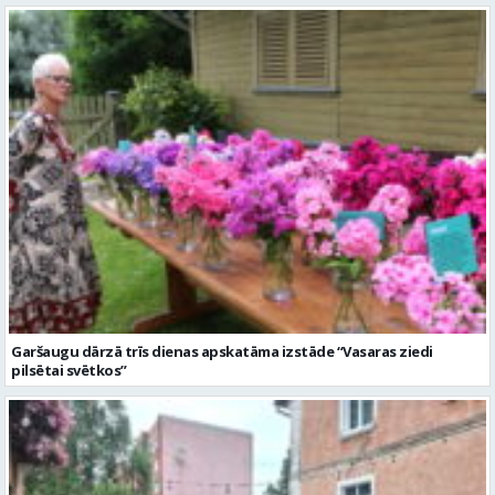
Garšaugu dārzā trīs dienas apskatāma izstāde “Vasaras ziedi
pilsētai svētkos”