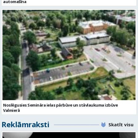
automašīna
Noslēgusies Semināra ielas pārbūve un stāvlaukuma izbūve
Valmierā
Reklāmraksti
Skatīt visu