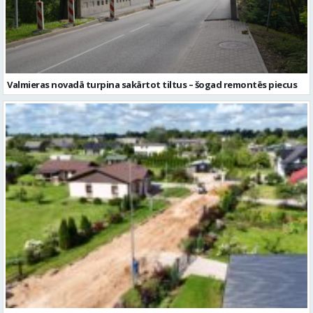
Valmieras novadā turpina sakārtot tiltus – šogad remontēs piecus