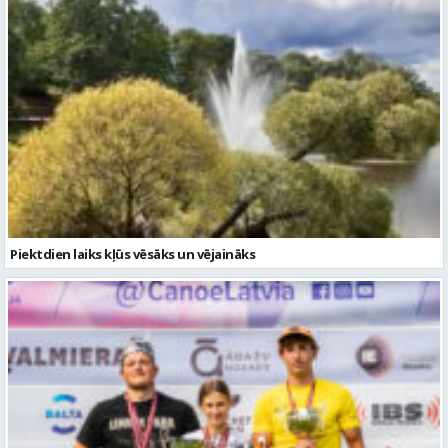
Piektdien laiks kļūs vēsāks un vējaināks