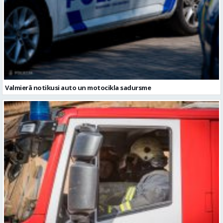
Valmierā notikusi auto un motocikla sadursme
Vidzemē dzēsts viens ugunsgrēks