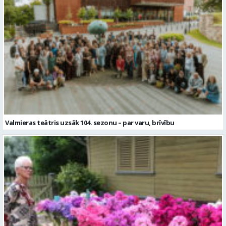
Valmieras teātris uzsāk 104. sezonu – par varu, brīvību