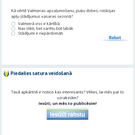
Balsot
Piedalies satura veidošanā
Tavā apkārtnē ir noticis kas interesants? Vēlies, lai mēs par to
uzrakstām?
Iesūti, un mēs to publicēsim!
Aktuāli
Skatīt visu