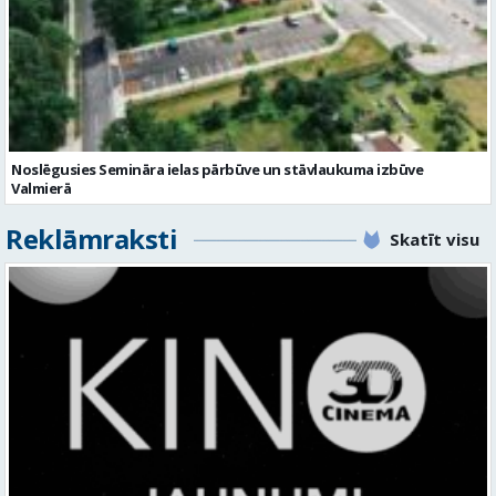
Noslēgusies Semināra ielas pārbūve un stāvlaukuma izbūve
Valmierā
Reklāmraksti
Skatīt visu
KINO, KAS AIZRAUJ: LEĢENDAS, SUPERVAROŅI UN ANIMĀCIJAS MAĢIJA