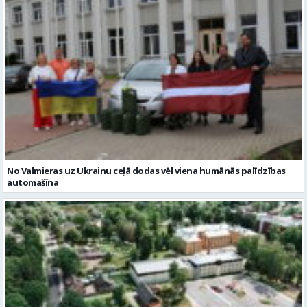
No Valmieras uz Ukrainu ceļā dodas vēl viena humānās palīdzības
automašīna