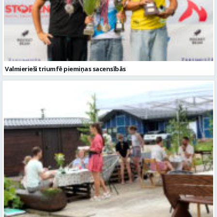
Valmierieši triumfē piemiņas sacensībās
Valmieras novadā aizvadītas jau sestās Mājas kafejnīcu dienas