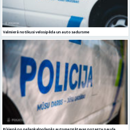
Rūjienā no pašapkalpošanās automazgātavas nozagta nauda