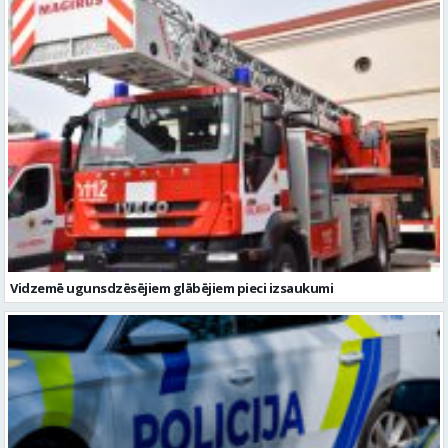
Vidzemē ugunsdzēsējiem glābējiem pieci izsaukumi