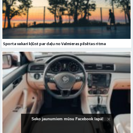
Sporta vakari kļūst par daļu no Valmieras pilsētas ritma
Volkswagen Passat uzturēšana: praktiska pieeja ilgākam
kalpošanas laikam
Seko jaunumiem mūsu Facebook lapā!