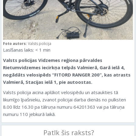
Foto autors:
Valsts policija
Lasīšanas laiks:
< 1
min
Valsts policijas Vidzemes reģiona pārvaldes
Rietumvidzemes iecirkņa telpās Valmierā, Garā ielā 4,
nogādāts velosipēds “FITORD RANGER 200”, kas atrasts
Valmierā, Stacijas ielā 1, pie autoostas.
Valsts policija aicina aplūkot velosipēdu un atsaukties tā
likumīgo īpašnieku, zvanot policijai darba dienās no pulksten
8.00 līdz 16.30 pa tālruņa numuru 64201363 vai pa tālruņa
numuru 110 jebkurā laikā.
Patīk šis raksts?