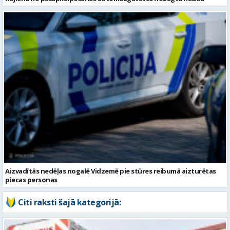
Aizvadītās nedēļas nogalē Vidzemē pie stūres reibumā aizturētas
piecas personas
Citi raksti šajā kategorijā: