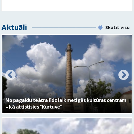
FOTO: Ar daudzveidīgiem notikumiem aizvadīta
Valmieras 743. dzimšanas diena