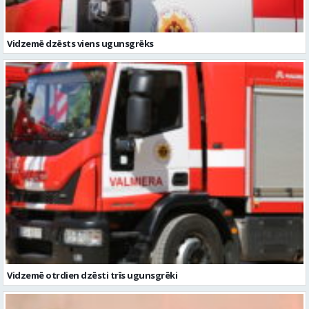
Vidzemē otrdien dzēsti trīs ugunsgrēki