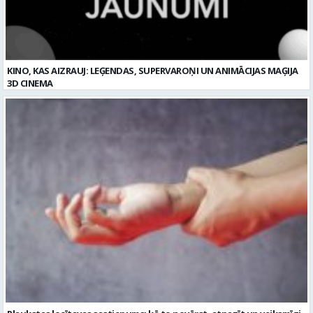
3D CINEMA
Plaukstas locītavas sastiepums: kā to novērst, atpazīt un veiksmīgi
ārstēt