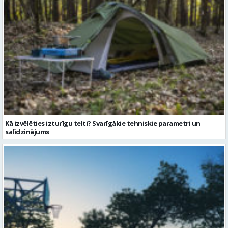
Kā izvēlēties izturīgu telti? Svarīgākie tehniskie parametri un
salīdzinājums