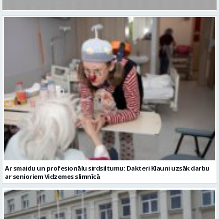
Ar smaidu un profesionālu sirdsiltumu: Dakteri Klauni uzsāk darbu
ar senioriem Vidzemes slimnīcā