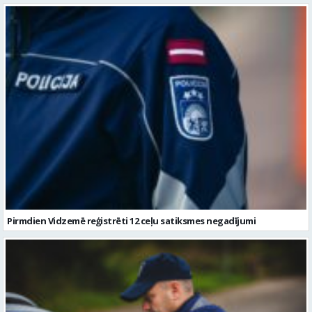
Pirmdien Vidzemē reģistrēti 12 ceļu satiksmes negadījumi