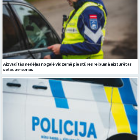
Aizvadītās nedēļas nogalē Vidzemē pie stūres reibumā aizturētas
sešas personas
Valmierā notikusi velosipēda un auto sadursme