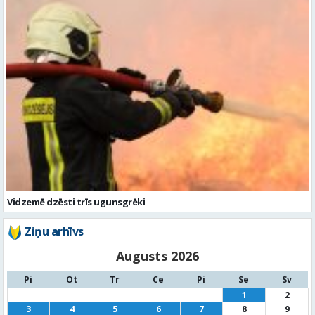
Vidzemē dzēsti trīs ugunsgrēki
Ziņu arhīvs
Augusts 2026
Pi
Ot
Tr
Ce
Pi
Se
Sv
1
2
3
4
5
6
7
8
9
10
11
12
13
14
15
16
17
18
19
20
21
22
23
24
25
26
27
28
29
30
31
« Jūl