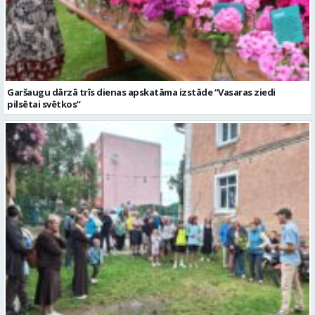
Garšaugu dārzā trīs dienas apskatāma izstāde “Vasaras ziedi
pilsētai svētkos”
Valmieras dzimšanas diena sākas ar Krāču kakta svētkiem