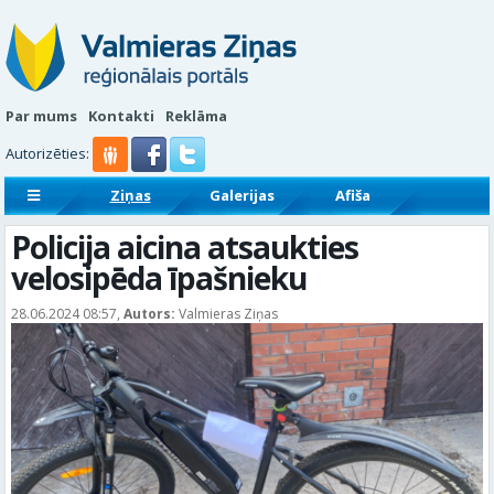
Par mums
Kontakti
Reklāma
Autorizēties:
Ziņas
Galerijas
Afiša
Sludinājumi
Reklāmraksti
Policija aicina atsaukties
velosipēda īpašnieku
28.06.2024 08:57,
Autors:
Valmieras Ziņas