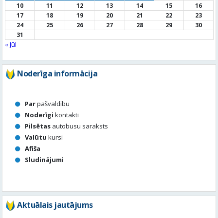
Noderīga informācija
Par
pašvaldību
Noderīgi
kontakti
Pilsētas
autobusu saraksts
Valūtu
kursi
Afiša
Sludinājumi
Aktuālais jautājums
Kā vērtē Valmieras apzaļumošanu, puķu dobes, rotācijas
apļu stādījumus vasaras sezonā?
Valmierā viss ir kārtībā
Nav slikti, bet varētu būt labāk
Stādījumi ir nepārdomāti