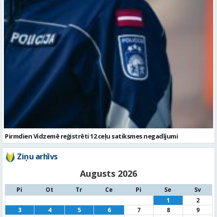
Pirmdien Vidzemē reģistrēti 12 ceļu satiksmes negadījumi
Ziņu arhīvs
Augusts 2026
Pi
Ot
Tr
Ce
Pi
Se
Sv
1
2
3
4
5
6
7
8
9
10
11
12
13
14
15
16
17
18
19
20
21
22
23
24
25
26
27
28
29
30
31
« Jūl