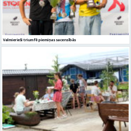
Valmierieši triumfē piemiņas sacensībās
Valmieras novadā aizvadītas jau sestās Mājas kafejnīcu dienas