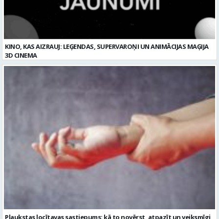
Plaukstas locītavas sastiepums: kā to novērst, atpazīt un veiksmīgi
ārstēt