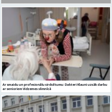
Ar smaidu un profesionālu sirdsiltumu: Dakteri Klauni uzsāk darbu
ar senioriem Vidzemes slimnīcā