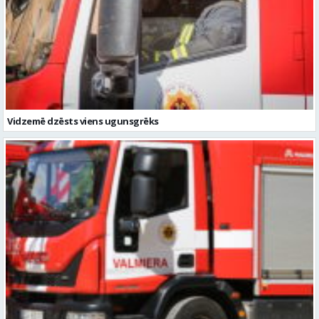
Vidzemē dzēsts viens ugunsgrēks
Vidzemē otrdien dzēsti trīs ugunsgrēki