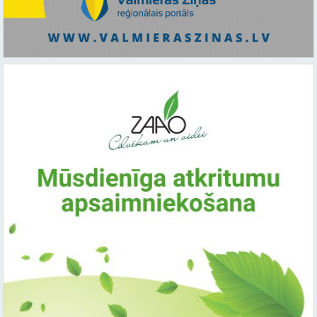
Saistītie raksti: