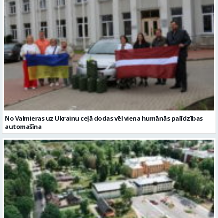
No Valmieras uz Ukrainu ceļā dodas vēl viena humānās palīdzības
automašīna