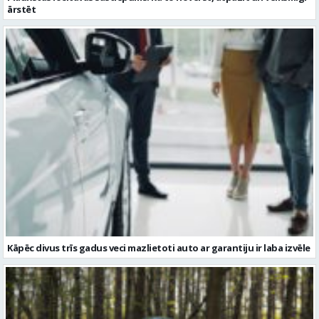
Kāpēc divus trīs gadus veci mazlietoti auto ar garantiju ir laba izvēle