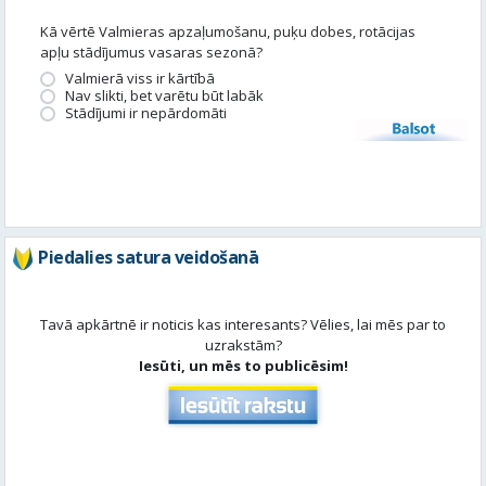
Balsot
Piedalies satura veidošanā
Tavā apkārtnē ir noticis kas interesants? Vēlies, lai mēs par to
uzrakstām?
Iesūti, un mēs to publicēsim!
Aktuāli
Skatīt visu