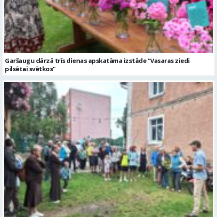
Garšaugu dārzā trīs dienas apskatāma izstāde “Vasaras ziedi
pilsētai svētkos”
Valmieras dzimšanas diena sākas ar Krāču kakta svētkiem