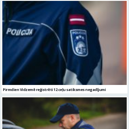
Pirmdien Vidzemē reģistrēti 12 ceļu satiksmes negadījumi