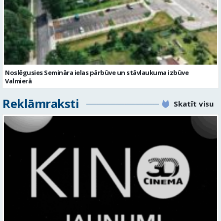
Noslēgusies Semināra ielas pārbūve un stāvlaukuma izbūve
Valmierā
Reklāmraksti
Skatīt visu
KINO, KAS AIZRAUJ: LEĢENDAS, SUPERVAROŅI UN ANIMĀCIJAS MAĢIJA
3D CINEMA