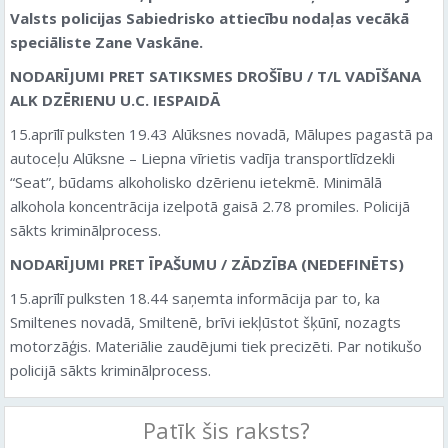
Valsts policijas Sabiedrisko attiecību nodaļas vecākā
speciāliste Zane Vaskāne.
NODARĪJUMI PRET SATIKSMES DROŠĪBU / T/L VADĪŠANA
ALK DZĒRIENU U.C. IESPAIDĀ
15.aprīlī pulksten 19.43 Alūksnes novadā, Mālupes pagastā pa
autoceļu Alūksne – Liepna vīrietis vadīja transportlīdzekli
“Seat”, būdams alkoholisko dzērienu ietekmē. Minimālā
alkohola koncentrācija izelpotā gaisā 2.78 promiles. Policijā
sākts kriminālprocess.
NODARĪJUMI PRET ĪPAŠUMU / ZĀDZĪBA (NEDEFINĒTS)
15.aprīlī pulksten 18.44 saņemta informācija par to, ka
Smiltenes novadā, Smiltenē, brīvi iekļūstot šķūnī, nozagts
motorzāģis. Materiālie zaudējumi tiek precizēti. Par notikušo
policijā sākts kriminālprocess.
Patīk šis raksts?