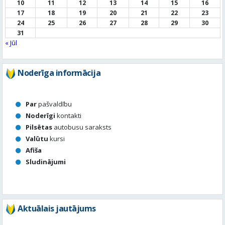
Noderīga informācija
Par
pašvaldību
Noderīgi
kontakti
Pilsētas
autobusu saraksts
Valūtu
kursi
Afiša
Sludinājumi
Aktuālais jautājums
Kā vērtē Valmieras apzaļumošanu, puķu dobes, rotācijas
apļu stādījumus vasaras sezonā?
Valmierā viss ir kārtībā
Nav slikti, bet varētu būt labāk
Stādījumi ir nepārdomāti