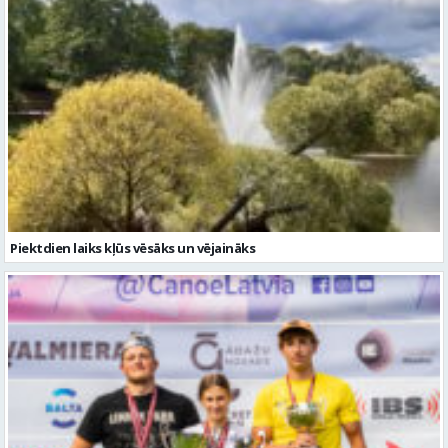
Piektdien laiks kļūs vēsāks un vējaināks