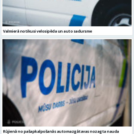
Rūjienā no pašapkalpošanās automazgātavas nozagta nauda