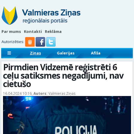
Par mums
Kontakti
Reklāma
Autorizēties:
Ziņas
Galerijas
Afiša
Sludinājumi
Reklāmraksti
Pirmdien Vidzemē reģistrēti 6
ceļu satiksmes negadījumi, nav
cietušo
16.04.2024 10:16,
Autors:
Valmieras Ziņas