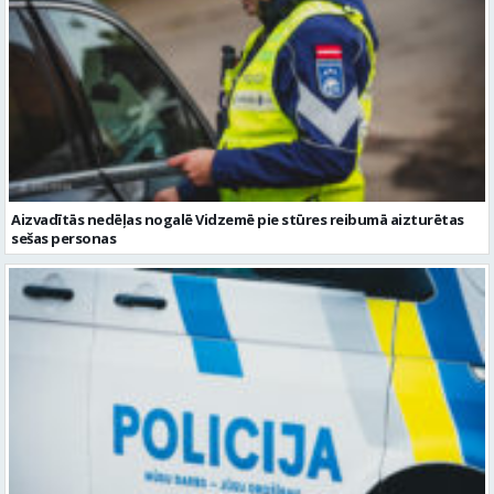
Aizvadītās nedēļas nogalē Vidzemē pie stūres reibumā aizturētas
sešas personas
Valmierā notikusi velosipēda un auto sadursme