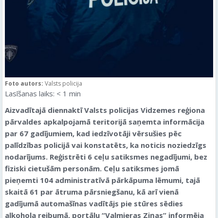
Foto autors:
Valsts policija
Lasīšanas laiks:
< 1
min
Aizvadītajā diennaktī Valsts policijas Vidzemes reģiona
pārvaldes apkalpojamā teritorijā saņemta informācija
par 67 gadījumiem, kad iedzīvotāji vērsušies pēc
palīdzības policijā vai konstatēts, ka noticis noziedzīgs
nodarījums. Reģistrēti 6 ceļu satiksmes negadījumi, bez
fiziski cietušām personām. Ceļu satiksmes jomā
pieņemti 104 administratīvā pārkāpuma lēmumi, tajā
skaitā 61 par ātruma pārsniegšanu, kā arī vienā
gadījumā automašīnas vadītājs pie stūres sēdies
alkohola reibumā, portālu “Valmieras Ziņas” informēja