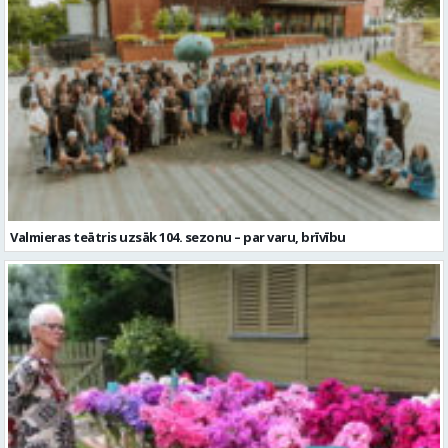
Valmieras teātris uzsāk 104. sezonu – par varu, brīvību