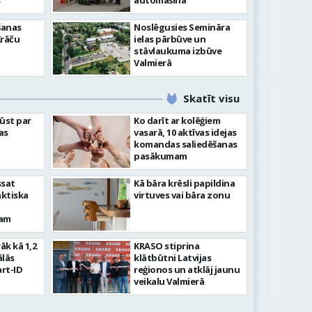
”
automašīna
šanas
Noslēgusies Semināra
Krāču
ielas pārbūve un
stāvlaukuma izbūve
Valmierā
Skatīt visu
ļūst par
Ko darīt ar kolēģiem
as
vasarā, 10 aktīvas idejas
komandas saliedēšanas
pasākumam
ssat
Kā bāra krēsli papildina
aktiska
virtuves vai bāra zonu
kam
rāk kā 1,2
KRASO stiprina
ālās
klātbūtni Latvijas
rt-ID
reģionos un atklāj jaunu
veikalu Valmierā