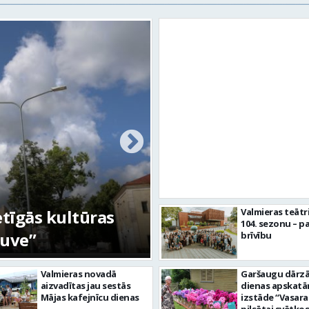
etīgās kultūras
FOTO: Ar daudzve
Valmieras teātr
104. sezonu – pa
tuve”
aizvadīta Valmiera
brīvību
Valmieras novadā
Garšaugu dārzā 
aizvadītas jau sestās
dienas apskat
Mājas kafejnīcu dienas
izstāde “Vasara