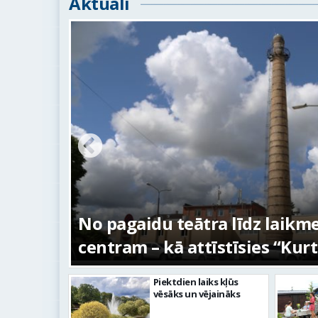
Aktuāli
s –
No pagaidu teātra līdz laikm
centram – kā attīstīsies “Kur
Piektdien laiks kļūs
vēsāks un vējaināks