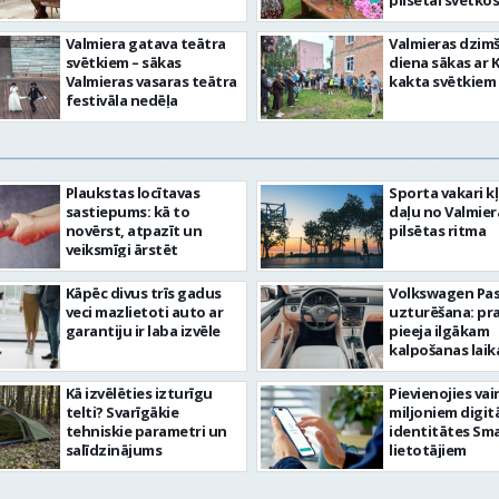
pilsētai svētkos
Valmiera gatava teātra
Valmieras dzim
svētkiem – sākas
diena sākas ar 
Valmieras vasaras teātra
kakta svētkiem
festivāla nedēļa
Plaukstas locītavas
Sporta vakari k
sastiepums: kā to
daļu no Valmier
novērst, atpazīt un
pilsētas ritma
veiksmīgi ārstēt
Kāpēc divus trīs gadus
Volkswagen Pa
veci mazlietoti auto ar
uzturēšana: pr
garantiju ir laba izvēle
pieeja ilgākam
kalpošanas lai
Kā izvēlēties izturīgu
Pievienojies vai
telti? Svarīgākie
miljoniem digit
tehniskie parametri un
identitātes Sma
salīdzinājums
lietotājiem