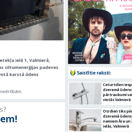
etekļa ielā 1, Valmierā,
s siltumenerģijas padeves
Saistītie raksti:
emtā karstā ūdens
Ceturtdien ies
dzeramā ūdens
 neērtībām.
pārtraukumi va
vietās Valmierā
ts?
Otrdien tiks pā
tiem!
dzeramā ūdens
namiem Āra un 
ielās, Valmierā