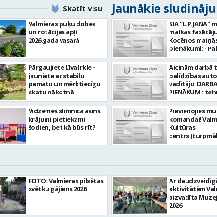
Jaunākie sludināj
Skatīt visu
Valmieras puķu dobes
SIA "L.P.JANA" 
un rotācijas apļi
malkas fasētāju
2026.gada vasarā
Kocēnos maiņās. Dar
pienākumi: - Pa
kamīnmalku, atb
darba uzdevum
Pārgaujiete Līva Irkle –
Aicinām darbā 
Marķēt un pārb
jauniete ar stabilu
palīdzības aut
gatavo produkci
pamatu un mērķtiecīgu
vadītāju DARBA
Rūpēties par d
skatu nākotnē
PIENĀKUMI: teh
kvalitāti un kār
palīdzības snie
darba vietā Prasības
transportlīdze
Vidzemes slimnīcā asins
Pievienojies mū
kandidātiem: - 
evakuācija
krājumi pietiekami
komandai! Valm
fiziskā izturība 
transportlīdze
šodien, bet kā būs rīt?
Kultūras
Precizitāte un 
remonts
centrs (turpmā
Prasme un vēlm
transportlīdze
Iestāde) aicina
komandā Uzņēmums
sagatavošana t
skaņu un gaism
piedāvā: - Atal
apskatei PRASĪ
operatoru uz
EUR 1200 bruto 
PRETENDENTIEM
nenoteiktu laik
no padarītā) - 
profesionālā va
vietas adrese: R
laikā izmaksātu
FOTO: Valmieras pilsētas
Ar daudzveidī
vispārējā vidējā
10, Valmiera Ja Tev ir
Profesionālus 
svētku gājiens 2026
aktivitātēm Val
DE, CE kategori
vēlme: nodroši
atbalstošus ko
aizvadīta Muze
transportlīdze
skaņas un gais
Lūgums CV sūtīt
2026
vadītāja apliec
iekārtu un to v
pastu:
D, CE kategorija