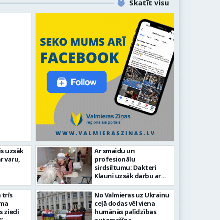
Skatīt visu
idīgiem notikumiem
is uzsāk
Ar smaidu un
r varu,
profesionālu
s 743. dzimšanas diena
FOTO: V
sirdsiltumu: Dakteri
Klauni uzsāk darbu ar
senioriem Vidzemes
slimnīcā
trīs
No Valmieras uz Ukrainu
āma
ceļā dodas vēl viena
s ziedi
humānās palīdzības