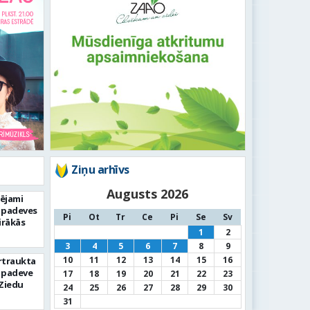
Ziņu arhīvs
Augusts 2026
pējami
 padeves
Pi
Ot
Tr
Ce
Pi
Se
Sv
irākās
1
2
3
4
5
6
7
8
9
10
11
12
13
14
15
16
rtraukta
 padeve
17
18
19
20
21
22
23
Ziedu
24
25
26
27
28
29
30
31