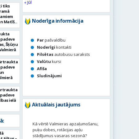
« Jūl
i tiks
eramā
namiem
Noderīga informācija
un Matīšu
aukta
 padeve
Par
pašvaldību
as, Šķūņu
Noderīgi
kontakti
 Valmierā
Pilsētas
autobusu saraksts
Valūtu
kursi
ārtraukta
 padeve
Afiša
un
Sludinājumi
almierā
ārtraukta
s padeve
bas ielā
Aktuālais jautājums
ā:
Kā vērtē Valmieras apzaļumošanu,
puķu dobes, rotācijas apļu
dā
stādījumus vasaras sezonā?
 tiltus –