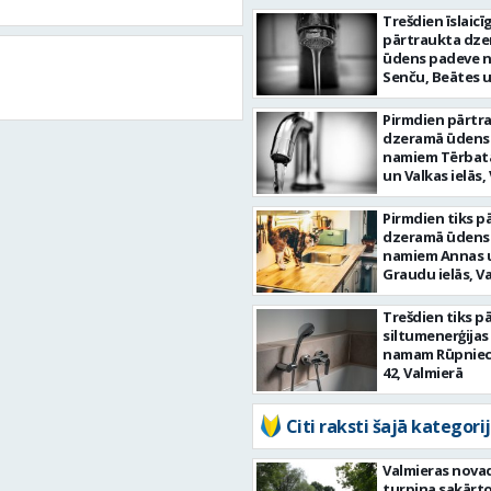
Trešdien īslaicīg
pārtraukta dz
ūdens padeve 
Senču, Beātes 
ielās, Valmierā
Pirmdien pārtr
dzeramā ūdens
namiem Tērbat
un Valkas ielās,
Pirmdien tiks p
dzeramā ūdens
namiem Annas 
Graudu ielās, V
Trešdien tiks p
siltumenerģija
namam Rūpniecī
42, Valmierā
Citi raksti šajā kategorij
Valmieras nova
turpina sakārtot