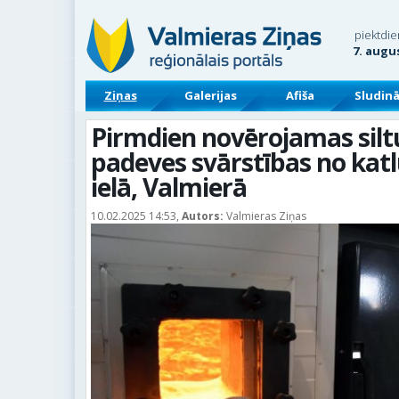
piektdie
7. augu
Ziņas
Galerijas
Afiša
Sludin
Pirmdien novērojamas sil
padeves svārstības no kat
ielā, Valmierā
10.02.2025 14:53,
Autors:
Valmieras Ziņas