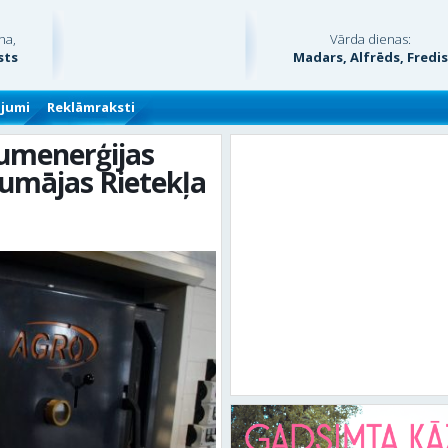
na,
Vārda dienas:
sts
Madars, Alfrēds, Fredi
ājumi
Reklāmraksti
tumenerģijas
lumājas Rietekļa