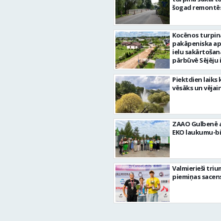
šogad remontēs
Kocēnos turpin
pakāpeniska a
ielu sakārtošan
pārbūvē Sējēju 
Piektdien laiks 
vēsāks un vējai
ZAAO Gulbenē a
EKO laukumu-bi
Valmierieši tri
piemiņas sacen