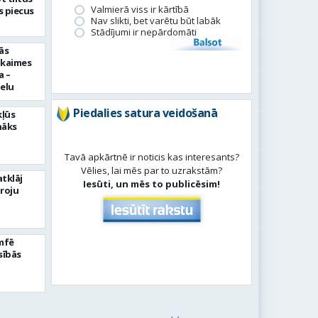
Valmierā viss ir kārtībā
 piecus
Nav slikti, bet varētu būt labāk
Stādījumi ir nepārdomāti
Balsot
ās
pkaimes
a –
ielu
Piedalies satura veidošanā
kļūs
nāks
Tavā apkārtnē ir noticis kas interesants?
Vēlies, lai mēs par to uzrakstām?
tklāj
Iesūti, un mēs to publicēsim!
roju
umfē
sībās