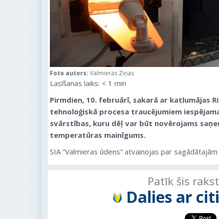
Foto autors:
Valmieras Ziņas
Lasīšanas laiks:
< 1
min
Pirmdien, 10. februārī, sakarā ar katlumājas Ri
tehnoloģiskā procesa traucējumiem iespējama
svārstības, kuru dēļ var būt novērojams saņ
temperatūras mainīgums.
SIA “Valmieras ūdens” atvainojas par sagādātajām
Patīk šis raks
Dalies ar ci