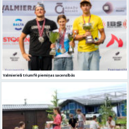
Valmierieši triumfē piemiņas sacensībās