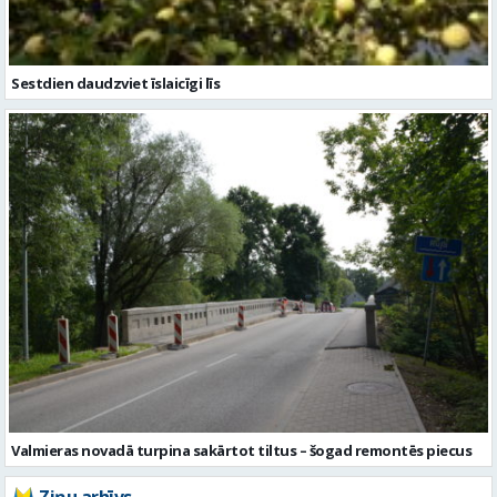
Sestdien daudzviet īslaicīgi līs
Valmieras novadā turpina sakārtot tiltus – šogad remontēs piecus
Ziņu arhīvs