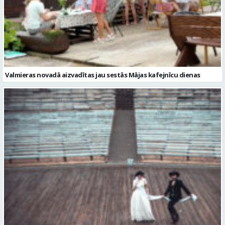
Valmieras novadā aizvadītas jau sestās Mājas kafejnīcu dienas