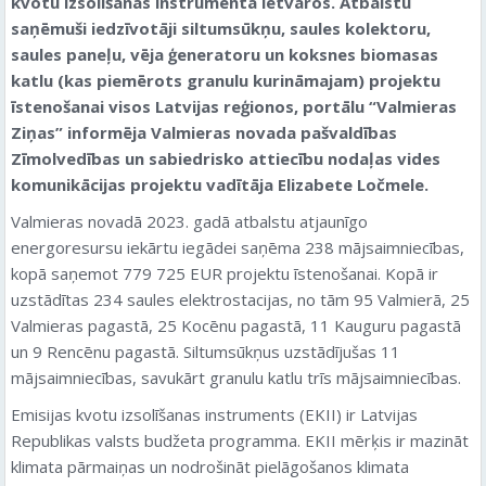
kvotu izsolīšanas instrumenta ietvaros. Atbalstu
saņēmuši iedzīvotāji siltumsūkņu, saules kolektoru,
saules paneļu, vēja ģeneratoru un koksnes biomasas
katlu (kas piemērots granulu kurināmajam) projektu
īstenošanai visos Latvijas reģionos, portālu “Valmieras
Ziņas” informēja Valmieras novada pašvaldības
Zīmolvedības un sabiedrisko attiecību nodaļas vides
komunikācijas projektu vadītāja Elizabete Ločmele.
Valmieras novadā 2023. gadā atbalstu atjaunīgo
energoresursu iekārtu iegādei saņēma 238 mājsaimniecības,
kopā saņemot 779 725 EUR projektu īstenošanai. Kopā ir
uzstādītas 234 saules elektrostacijas, no tām 95 Valmierā, 25
Valmieras pagastā, 25 Kocēnu pagastā, 11 Kauguru pagastā
un 9 Rencēnu pagastā. Siltumsūkņus uzstādījušas 11
mājsaimniecības, savukārt granulu katlu trīs mājsaimniecības.
Emisijas kvotu izsolīšanas instruments (EKII) ir Latvijas
Republikas valsts budžeta programma. EKII mērķis ir mazināt
klimata pārmaiņas un nodrošināt pielāgošanos klimata