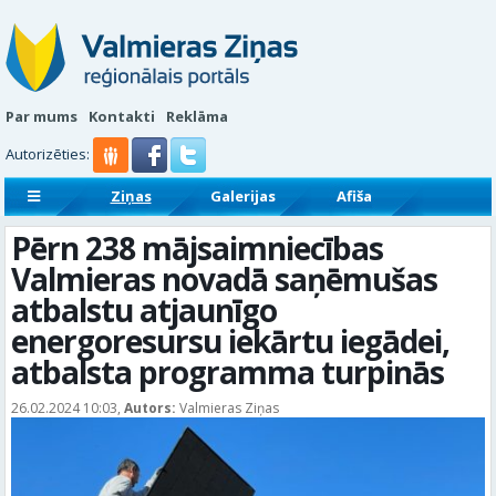
Par mums
Kontakti
Reklāma
Autorizēties:
Ziņas
Galerijas
Afiša
Sludinājumi
Reklāmraksti
Pērn 238 mājsaimniecības
Valmieras novadā saņēmušas
atbalstu atjaunīgo
energoresursu iekārtu iegādei,
atbalsta programma turpinās
26.02.2024 10:03,
Autors:
Valmieras Ziņas