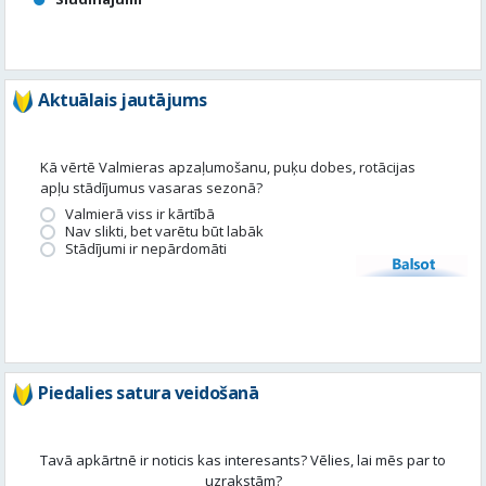
Aktuālais jautājums
Kā vērtē Valmieras apzaļumošanu, puķu dobes, rotācijas
apļu stādījumus vasaras sezonā?
Valmierā viss ir kārtībā
Nav slikti, bet varētu būt labāk
Stādījumi ir nepārdomāti
Balsot
Piedalies satura veidošanā
Tavā apkārtnē ir noticis kas interesants? Vēlies, lai mēs par to
uzrakstām?