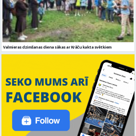
Valmieras dzimšanas diena sākas ar Krāču kakta svētkiem