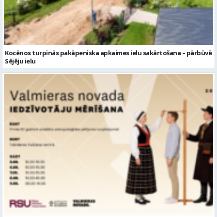
Kocēnos turpinās pakāpeniska apkaimes ielu sakārtošana – pārbūvē
Sējēju ielu