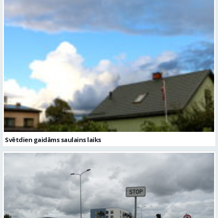
Svētdien gaidāms saulains laiks