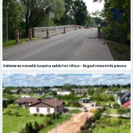
Valmieras novadā turpina sakārtot tiltus – šogad remontēs piecus