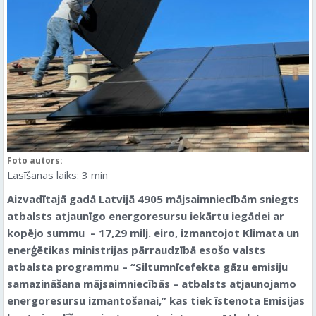
Foto autors:
Lasīšanas laiks:
3
min
Aizvadītajā gadā Latvijā 4905 mājsaimniecībām sniegts
atbalsts atjaunīgo energoresursu iekārtu iegādei ar
kopējo summu – 17,29 milj. eiro, izmantojot Klimata un
enerģētikas ministrijas pārraudzībā esošo valsts
atbalsta programmu – “Siltumnīcefekta gāzu emisiju
samazināšana mājsaimniecībās – atbalsts atjaunojamo
energoresursu izmantošanai,” kas tiek īstenota Emisijas