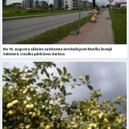
No 10. augusta sāksies satiksmes ierobežojumi Matīšu šosejā
Valmierā. Uzsāks pārbūves darbus