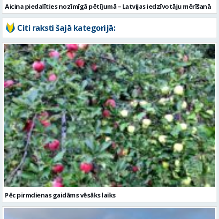
Aicina piedalīties nozīmīgā pētījumā – Latvijas iedzīvotāju mērīšanā
Citi raksti šajā kategorijā:
Pēc pirmdienas gaidāms vēsāks laiks