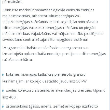
pārmaiņām.
Konkursa mērķis ir samazināt oglekļa dioksīda emisijas
mājsaimniecībās, atbalstot siltumenerģijas vai
elektroenerģijas ražošanas iekārtu iegādi, lai nodrošinātu
siltumenerģijas vai elektroenerģijas ražošanu un piegādi
mājsaimniecības vajadzībām, vai mājsaimniecību pieslēgumu
izveidošanu centralizētajai siltumapgādes sistēmai.
Programmā atbalsta esoša fosilos energoresursus
izmantojoša apkures katla nomaiņu pret jaunu siltumenerģijas
ražošanas iekārtu:
koksnes biomasas katlu, kas piemērots granulu
kurināmajam, ar kopējo uzstādīto jaudu līdz 50 kW
saules kolektoru sistēmas ar akumulācijas tvertnes tilpumu
līdz 400 l
siltumsūkņus (gaiss, ūdens, zeme) ar kopējo uzstādīto