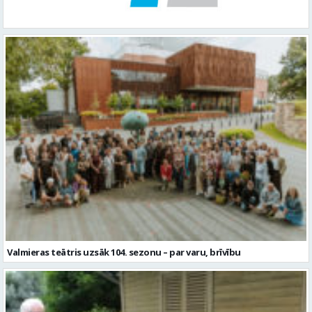
Valmieras teātris uzsāk 104. sezonu – par varu, brīvību