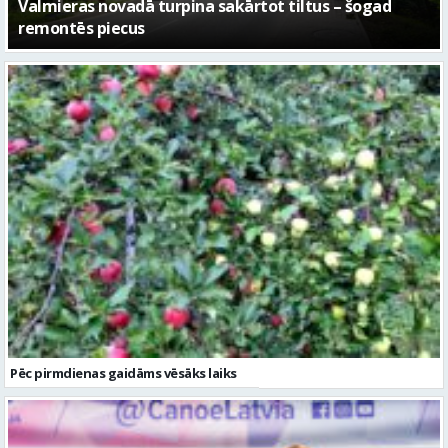
No pagaidu teātra līdz laikmetīgās kultūras centram
– kā attīstīsies “Kurtuve”
Pēc pirmdienas gaidāms vēsāks laiks