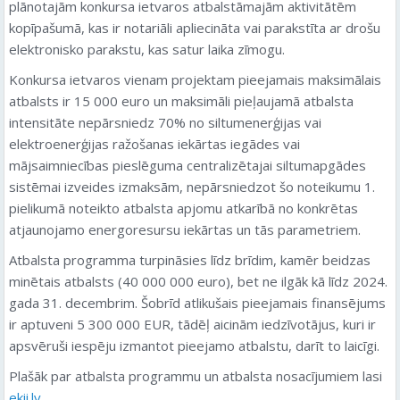
plānotajām konkursa ietvaros atbalstāmajām aktivitātēm
kopīpašumā, kas ir notariāli apliecināta vai parakstīta ar drošu
elektronisko parakstu, kas satur laika zīmogu.
Konkursa ietvaros vienam projektam pieejamais maksimālais
atbalsts ir 15 000 euro un maksimāli pieļaujamā atbalsta
intensitāte nepārsniedz 70% no siltumenerģijas vai
elektroenerģijas ražošanas iekārtas iegādes vai
mājsaimniecības pieslēguma centralizētajai siltumapgādes
sistēmai izveides izmaksām, nepārsniedzot šo noteikumu 1.
pielikumā noteikto atbalsta apjomu atkarībā no konkrētas
atjaunojamo energoresursu iekārtas un tās parametriem.
Atbalsta programma turpināsies līdz brīdim, kamēr beidzas
minētais atbalsts (40 000 000 euro), bet ne ilgāk kā līdz 2024.
gada 31. decembrim. Šobrīd atlikušais pieejamais finansējums
ir aptuveni 5 300 000 EUR, tādēļ aicinām iedzīvotājus, kuri ir
apsvēruši iespēju izmantot pieejamo atbalstu, darīt to laicīgi.
Plašāk par atbalsta programmu un atbalsta nosacījumiem lasi
ekii.lv
.