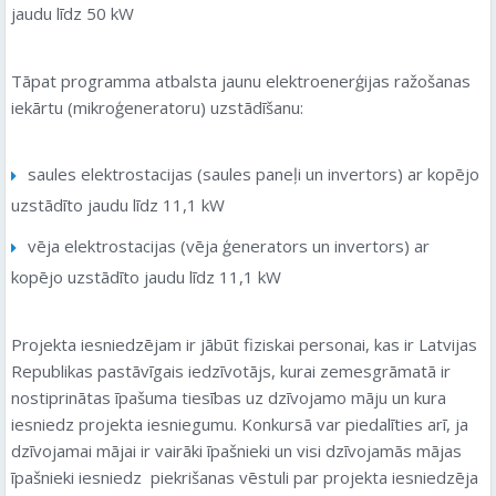
jaudu līdz 50 kW
Tāpat programma atbalsta jaunu elektroenerģijas ražošanas
iekārtu (mikroģeneratoru) uzstādīšanu:
saules elektrostacijas (saules paneļi un invertors) ar kopējo
uzstādīto jaudu līdz 11,1 kW
vēja elektrostacijas (vēja ģenerators un invertors) ar
kopējo uzstādīto jaudu līdz 11,1 kW
Projekta iesniedzējam ir jābūt fiziskai personai, kas ir Latvijas
Republikas pastāvīgais iedzīvotājs, kurai zemesgrāmatā ir
nostiprinātas īpašuma tiesības uz dzīvojamo māju un kura
iesniedz projekta iesniegumu. Konkursā var piedalīties arī, ja
dzīvojamai mājai ir vairāki īpašnieki un visi dzīvojamās mājas
īpašnieki iesniedz piekrišanas vēstuli par projekta iesniedzēja