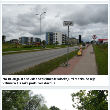
No 10. augusta sāksies satiksmes ierobežojumi Matīšu šosejā
Valmierā. Uzsāks pārbūves darbus