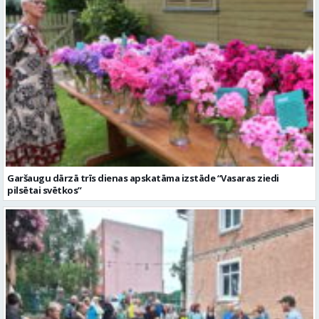
Garšaugu dārzā trīs dienas apskatāma izstāde “Vasaras ziedi
pilsētai svētkos”