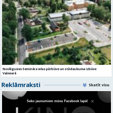
Noslēgusies Semināra ielas pārbūve un stāvlaukuma izbūve
Valmierā
Reklāmraksti
Skatīt visu
Seko jaunumiem mūsu Facebook lapā!