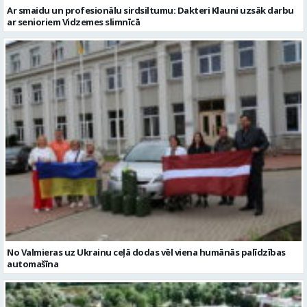
Ar smaidu un profesionālu sirdsiltumu: Dakteri Klauni uzsāk darbu
ar senioriem Vidzemes slimnīcā
No Valmieras uz Ukrainu ceļā dodas vēl viena humānās palīdzības
automašīna