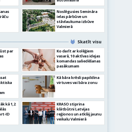
”
automašīna
šanas
Noslēgusies Semināra
Krāču
ielas pārbūve un
stāvlaukuma izbūve
Valmierā
Skatīt visu
ļūst par
Ko darīt ar kolēģiem
as
vasarā, 10 aktīvas idejas
komandas saliedēšanas
pasākumam
ssat
Kā bāra krēsli papildina
aktiska
virtuves vai bāra zonu
kam
rāk kā 1,2
KRASO stiprina
ālās
klātbūtni Latvijas
rt-ID
reģionos un atklāj jaunu
veikalu Valmierā