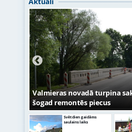
Aktuāli
ežojumi
s
Valmieras novadā turpina sakā
šogad remontēs piecus
Svētdien gaidāms
saulains laiks