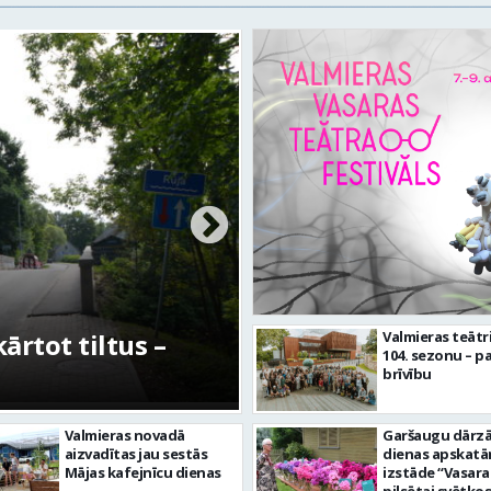
rtot tiltus –
No pagaidu teātra 
Valmieras teātr
104. sezonu – pa
centram – kā attīs
brīvību
Valmieras novadā
Garšaugu dārzā 
aizvadītas jau sestās
dienas apskat
Mājas kafejnīcu dienas
izstāde “Vasara