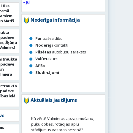
« Jūl
i tiks
eramā
namiem
Noderīga informācija
un Matīšu
aukta
 padeve
Par
pašvaldību
as, Šķūņu
Noderīgi
kontakti
 Valmierā
Pilsētas
autobusu saraksts
Valūtu
kursi
ārtraukta
 padeve
Afiša
un
Sludinājumi
almierā
ārtraukta
s padeve
bas ielā
Aktuālais jautājums
ā:
Kā vērtē Valmieras apzaļumošanu,
puķu dobes, rotācijas apļu
ms
stādījumus vasaras sezonā?