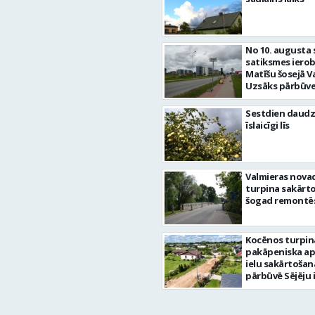
No 10. augusta 
satiksmes iero
Matīšu šosejā V
Uzsāks pārbūve
Sestdien daudz
īslaicīgi līs
Valmieras nova
turpina sakārtot
šogad remontēs
Kocēnos turpin
pakāpeniska a
ielu sakārtošan
pārbūvē Sējēju 