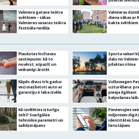
pilsētai svētkos
Valmiera gatava teātra
Valmieras dzim
svētkiem – sākas
diena sākas ar 
Valmieras vasaras teātra
kakta svētkiem
festivāla nedēļa
Plaukstas locītavas
Sporta vakari k
sastiepums: kā to
daļu no Valmier
novērst, atpazīt un
pilsētas ritma
veiksmīgi ārstēt
Kāpēc divus trīs gadus
Volkswagen Pa
veci mazlietoti auto ar
uzturēšana: pr
garantiju ir laba izvēle
pieeja ilgākam
kalpošanas lai
Kā izvēlēties izturīgu
Pievienojies vai
telti? Svarīgākie
miljoniem digit
tehniskie parametri un
identitātes Sma
salīdzinājums
lietotājiem