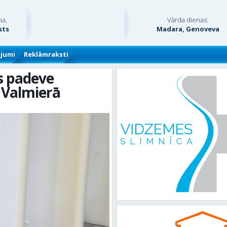
na,
Vārda dienas:
sts
Madara, Genoveva
ājumi
Reklāmraksti
s padeve
 Valmierā