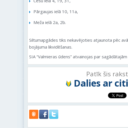
Cēsu ielā 4, 19, 31,
Pārgaujas ielā 10, 11a,
Meža ielā 2a, 2b.
Siltumapgādes tiks nekavējoties atjaunota pēc avā
bojājuma likvidēšanas.
SIA “Valmieras ūdens” atvainojas par sagādātajām
Patīk šis raks
Dalies ar ci