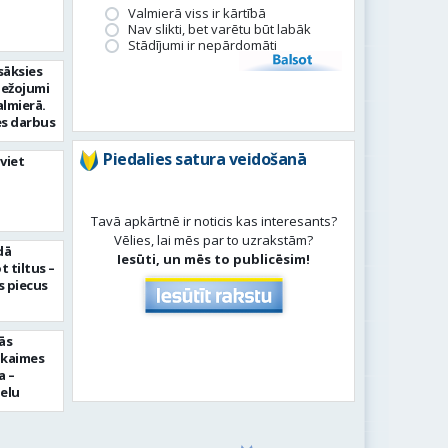
Valmierā viss ir kārtībā
Nav slikti, bet varētu būt labāk
Stādījumi ir nepārdomāti
Balsot
sāksies
bežojumi
almierā.
s darbus
Piedalies satura veidošanā
viet
Tavā apkārtnē ir noticis kas interesants?
Vēlies, lai mēs par to uzrakstām?
dā
Iesūti, un mēs to publicēsim!
 tiltus –
 piecus
ās
pkaimes
a –
ielu