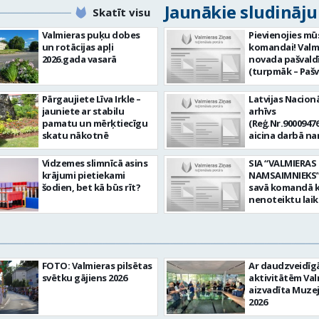
Jaunākie sludināj
Skatīt visu
Valmieras puķu dobes
Pievienojies mū
un rotācijas apļi
komandai! Valm
2026.gada vasarā
novada pašvald
(turpmāk – Pašv
aicina darbā
Informācijas te
Pārgaujiete Līva Irkle –
Latvijas Nacionā
centra (ITC) inf
jauniete ar stabilu
arhīvs
tehnoloģiju
pamatu un mērķtiecīgu
(Reģ.Nr.90009476
administratoru/
skatu nākotnē
aicina darbā n
nenoteiktu laik
pārzini (uz nen
vieta: Rūjienas 
laiku) Valmieras
Vidzemes slimnīcā asins
SIA “VALMIERAS
Naukšēnu apvi
valsts arhīvā Mēs
krājumi pietiekami
NAMSAIMNIEKS” 
teritorijās Ja Tev
Valmieras zonāl
šodien, bet kā būs rīt?
savā komandā k
vēlme: nodrošin
arhīvā uzkrājam
nenoteiktu lai
informācijas un
uzskaitām, sag
SPECIALIZĒTĀ
komunikācijas
darām pieejam
AUTOMOBIĻA V
tehnoloģijām (
popularizējam 
Galvenie amata
IKT) saistīto p
dokumentāro
pienākumi: vadī
pieteikumu pār
mantojumu. M
apkalpot specia
un operatīvu ri
FOTO: Valmieras pilsētas
Ar daudzveidī
pārraudzībā un
(arī kravas) aut
nodrošināt
svētku gājiens 2026
aktivitātēm Val
zonā ietilpst Va
uzturēt uzticē
datortehnikas l
aizvadīta Muze
Valkas, Smilten
automobili teh
atbalstu un ar 
2026
Limbažu novadi
kārtībā. veikt v
saistīto
savai komandai