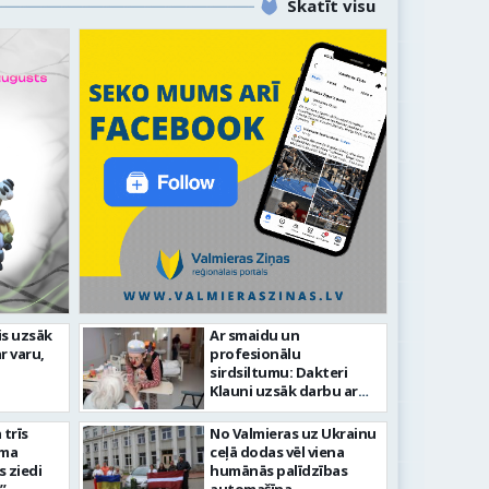
Skatīt visu
līdz laikmetīgās kultūras
is uzsāk
Ar smaidu un
FOTO: 
r varu,
profesionālu
tīsies “Kurtuve”
aizvadī
sirdsiltumu: Dakteri
Klauni uzsāk darbu ar
senioriem Vidzemes
slimnīcā
trīs
No Valmieras uz Ukrainu
āma
ceļā dodas vēl viena
s ziedi
humānās palīdzības