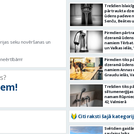
Trešdien īslaicīg
pārtraukta dz
ūdens padeve 
Senču, Beātes 
ielās, Valmierā
Pirmdien pārtr
dzeramā ūdens
rijas seku novēršanas un
namiem Tērbat
un Valkas ielās,
 neērtībām!
Pirmdien tiks p
dzeramā ūdens
namiem Annas 
Graudu ielās, V
ts?
tiem!
Trešdien tiks p
siltumenerģija
namam Rūpniecī
42, Valmierā
Citi raksti šajā kategorij
Svētdien gaidā
saulains laiks