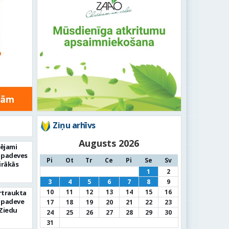
Ziņu arhīvs
Augusts 2026
pējami
 padeves
Pi
Ot
Tr
Ce
Pi
Se
Sv
irākās
1
2
3
4
5
6
7
8
9
10
11
12
13
14
15
16
rtraukta
 padeve
17
18
19
20
21
22
23
Ziedu
24
25
26
27
28
29
30
31