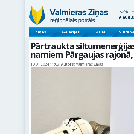
svētdie
9. augu
Ziņas
Galerijas
Afiša
Sludin
Pārtraukta siltumenerģija
namiem Pārgaujas rajonā,
10.01.2024 11:03,
Autors:
Valmieras Ziņas