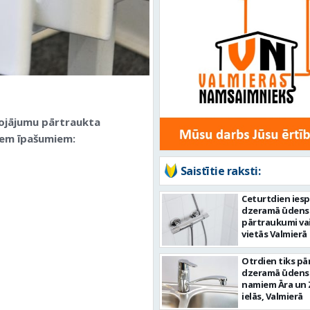
 bojājumu pārtraukta
iem īpašumiem:
Saistītie raksti:
Ceturtdien ies
dzeramā ūdens
pārtraukumi va
vietās Valmierā
Otrdien tiks pā
dzeramā ūdens
namiem Āra un 
ielās, Valmierā