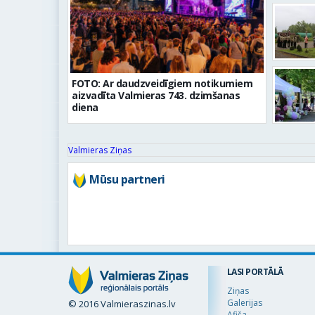
FOTO: Ar daudzveidīgiem notikumiem
aizvadīta Valmieras 743. dzimšanas
diena
Valmieras Ziņas
Mūsu partneri
LASI PORTĀLĀ
Ziņas
Galerijas
© 2016 Valmieraszinas.lv
Afiša