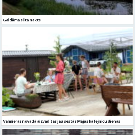
Valmieras novadā aizvadītas jau sestās Mājas kafejnīcu dienas