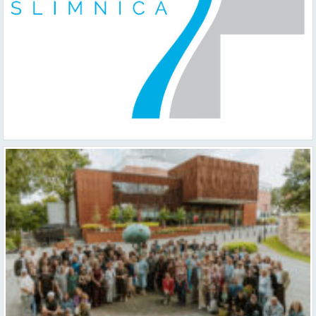
Valmieras teātris uzsāk 104. sezonu – par varu, brīvību