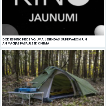
DODIES KINO PIEDZĪVOJUMĀ: LEĢENDAS, SUPERVAROŅI UN
ANIMĀCIJAS PASAULE 3D CINEMA
Kā izvēlēties izturīgu telti? Svarīgākie tehniskie parametri un
salīdzinājums