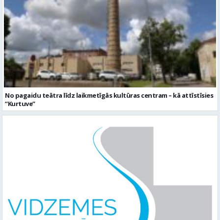
No pagaidu teātra līdz laikmetīgās kultūras centram – kā attīstīsies
“Kurtuve”