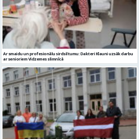
Ar smaidu un profesionālu sirdsiltumu: Dakteri Klauni uzsāk darbu
ar senioriem Vidzemes slimnīcā
No Valmieras uz Ukrainu ceļā dodas vēl viena humānās palīdzības
automašīna