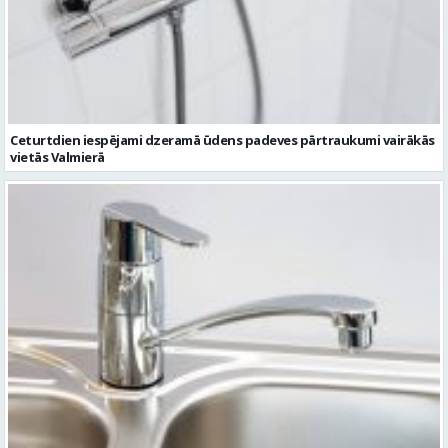
Ceturtdien iespējami dzeramā ūdens padeves pārtraukumi vairākās
vietās Valmierā
Otrdien tiks pārtraukta dzeramā ūdens padeve namiem Āra un
Ziedu ielās, Valmierā