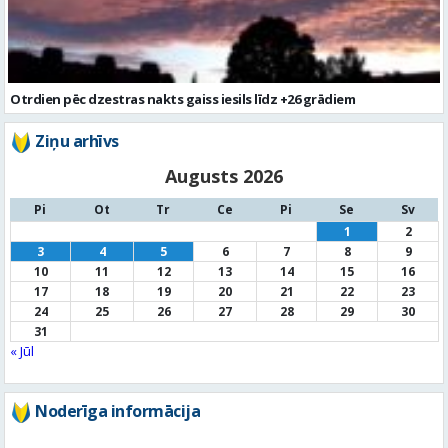
Ziņu arhīvs
Augusts 2026
Pi
Ot
Tr
Ce
Pi
Se
Sv
1
2
3
4
5
6
7
8
9
10
11
12
13
14
15
16
17
18
19
20
21
22
23
24
25
26
27
28
29
30
31
« Jūl
Noderīga informācija
Par
pašvaldību
Noderīgi
kontakti
Pilsētas
autobusu saraksts
Valūtu
kursi
Afiša