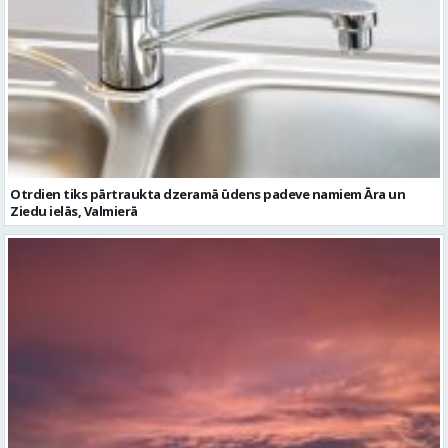
Otrdien tiks pārtraukta dzeramā ūdens padeve namiem Āra un
Ziedu ielās, Valmierā
Otrdien pēc dzestras nakts gaiss iesils līdz +26 grādiem