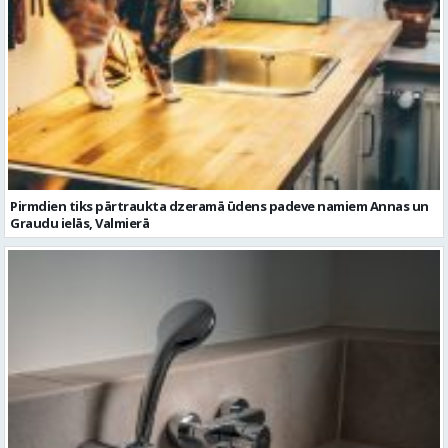
Pirmdien tiks pārtraukta dzeramā ūdens padeve namiem Annas un
Graudu ielās, Valmierā
Trešdien tiks pārtraukta siltumenerģijas padeve namam