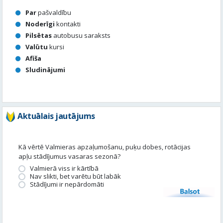
Sludinājumi
Aktuālais jautājums
Kā vērtē Valmieras apzaļumošanu, puķu dobes, rotācijas
apļu stādījumus vasaras sezonā?
Valmierā viss ir kārtībā
Nav slikti, bet varētu būt labāk
Stādījumi ir nepārdomāti
Balsot
Piedalies satura veidošanā
Tavā apkārtnē ir noticis kas interesants? Vēlies, lai mēs par to