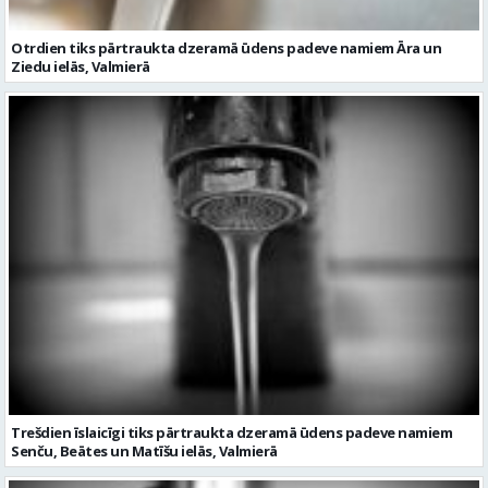
Trešdien īslaicīgi tiks pārtraukta dzeramā ūdens padeve namiem
Senču, Beātes un Matīšu ielās, Valmierā