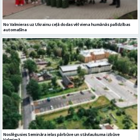
Noslēgusies Semināra ielas pārbūve un stāvlaukuma izbūve
Valmierā
Reklāmraksti
Skatīt visu