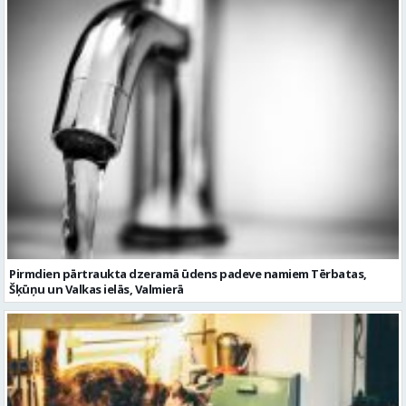
Pirmdien pārtraukta dzeramā ūdens padeve namiem Tērbatas,
Šķūņu un Valkas ielās, Valmierā