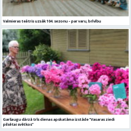
Garšaugu dārzā trīs dienas apskatāma izstāde “Vasaras ziedi
pilsētai svētkos”