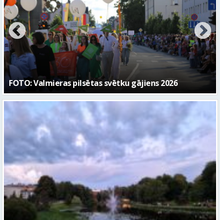
Valmieras svētku nedēļā Kazu krācēs atklāj skulptūru
“Kaza”
Gaidāma silta nakts