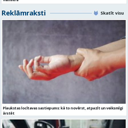
Plaukstas locītavas sastiepums: kā to novērst, atpazīt un veiksmīgi
ārstēt