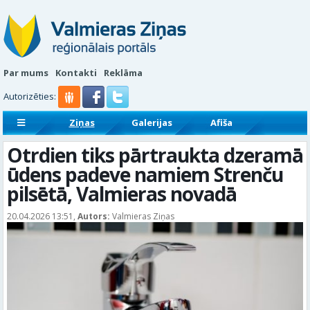
Par mums
Kontakti
Reklāma
Autorizēties:
Ziņas
Galerijas
Afiša
Sludinājumi
Reklāmraksti
Otrdien tiks pārtraukta dzeramā
ūdens padeve namiem Strenču
pilsētā, Valmieras novadā
20.04.2026 13:51,
Autors:
Valmieras Ziņas