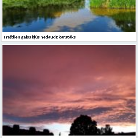
Trešdien gaiss kļūs nedaudz karstāks