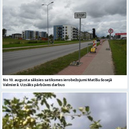
No 10. augusta sāksies satiksmes ierobežojumi Matīšu šosejā
Valmierā. Uzsāks pārbūves darbus