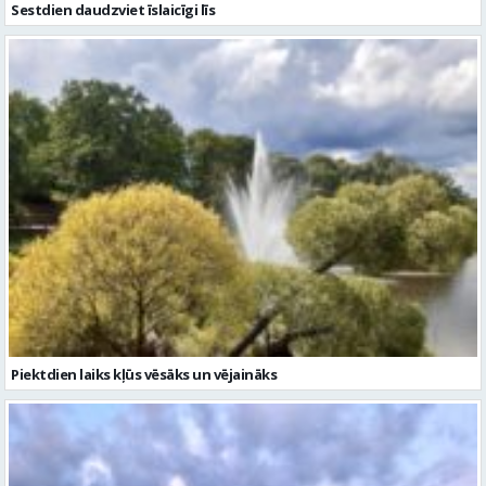
Sestdien daudzviet īslaicīgi līs
Piektdien laiks kļūs vēsāks un vējaināks