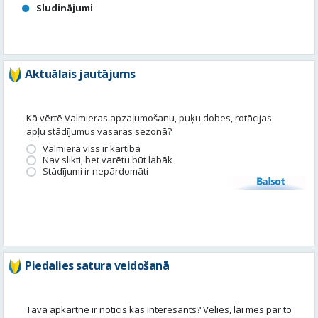
Sludinājumi
Aktuālais jautājums
Kā vērtē Valmieras apzaļumošanu, puķu dobes, rotācijas
apļu stādījumus vasaras sezonā?
Valmierā viss ir kārtībā
Nav slikti, bet varētu būt labāk
Stādījumi ir nepārdomāti
Balsot
Piedalies satura veidošanā
Tavā apkārtnē ir noticis kas interesants? Vēlies, lai mēs par to