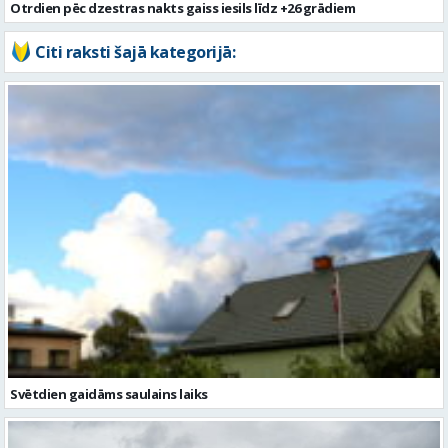
Otrdien pēc dzestras nakts gaiss iesils līdz +26 grādiem
Citi raksti šajā kategorijā:
Svētdien gaidāms saulains laiks