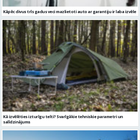
Kāpēc divus trīs gadus veci mazlietoti auto ar garantiju ir laba izvēle
Kā izvēlēties izturīgu telti? Svarīgākie tehniskie parametri un
salīdzinājums