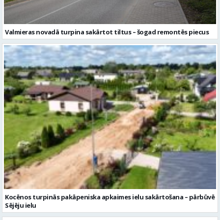
Valmieras novadā turpina sakārtot tiltus – šogad remontēs piecus
Kocēnos turpinās pakāpeniska apkaimes ielu sakārtošana – pārbūvē
Sējēju ielu