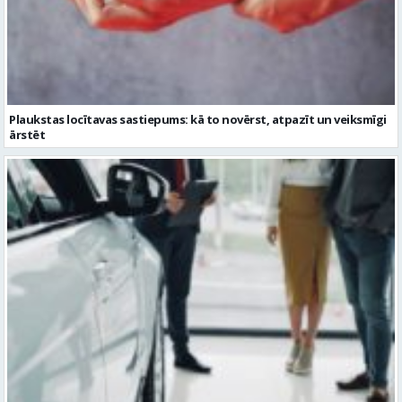
Plaukstas locītavas sastiepums: kā to novērst, atpazīt un veiksmīgi
ārstēt