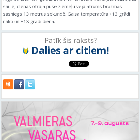
saule, dienas otrajā pusē ziemeļu vēja ātrums brāzmās
sasniegs 13 metrus sekundē. Gaisa temperatūra +13 grādi
naktī un +18 grādi dienā.
Patīk šis raksts?
Dalies ar citiem!