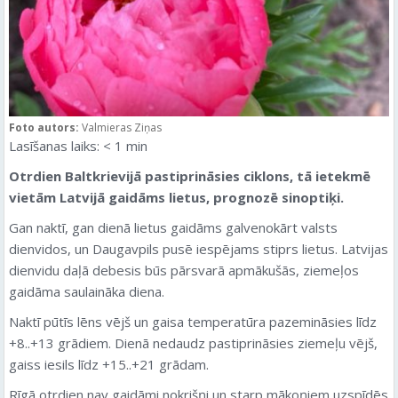
Foto autors:
Valmieras Ziņas
Lasīšanas laiks:
< 1
min
Otrdien
Baltkrievijā pastiprināsies ciklons, tā ietekmē
vietām Latvijā gaidāms lietus, prognozē sinoptiķi.
Gan naktī, gan dienā lietus gaidāms galvenokārt valsts
dienvidos, un Daugavpils pusē iespējams stiprs lietus. Latvijas
dienvidu daļā debesis būs pārsvarā apmākušās, ziemeļos
gaidāma saulaināka diena.
Naktī pūtīs lēns vējš un gaisa temperatūra pazemināsies līdz
+8..+13 grādiem. Dienā nedaudz pastiprināsies ziemeļu vējš,
gaiss iesils līdz +15..+21 grādam.
Rīgā
otrdien
nav gaidāmi nokrišņi un starp mākoņiem uzspīdēs