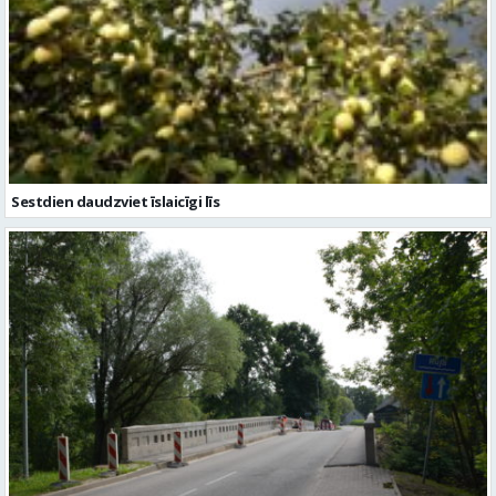
Sestdien daudzviet īslaicīgi līs