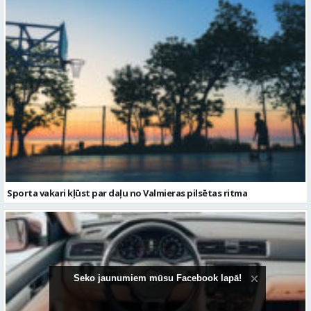
Sporta vakari kļūst par daļu no Valmieras pilsētas ritma
Seko jaunumiem mūsu Facebook lapā!