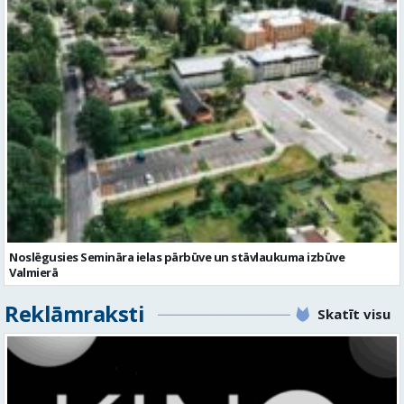
Noslēgusies Semināra ielas pārbūve un stāvlaukuma izbūve
Valmierā
Reklāmraksti
Skatīt visu