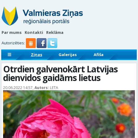
Par mums
Kontakti
Reklāma
Autorizēties:
Ziņas
Galerijas
Afiša
Sludinājumi
Reklāmraksti
Otrdien galvenokārt Latvijas
dienvidos gaidāms lietus
20.06.2022 14:57,
Autors:
LETA