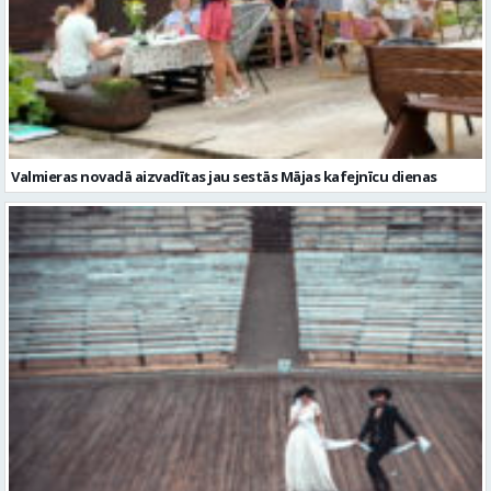
Valmieras novadā aizvadītas jau sestās Mājas kafejnīcu dienas