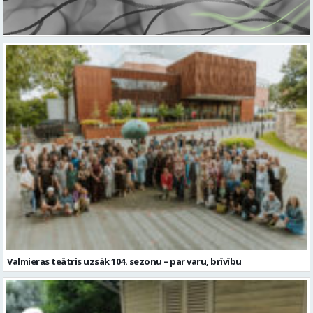
Valmieras teātris uzsāk 104. sezonu – par varu, brīvību