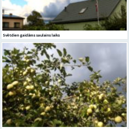
Svētdien gaidāms saulains laiks