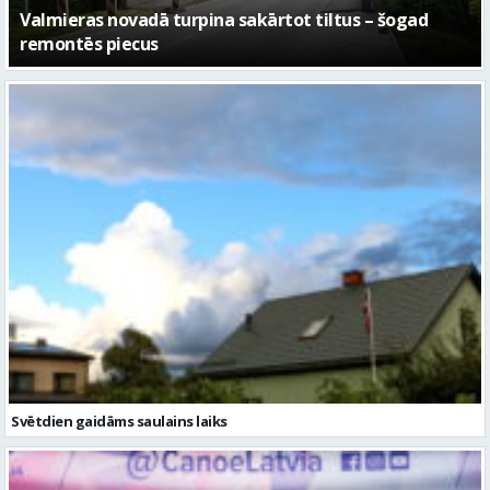
No pagaidu teātra līdz laikmetīgās kultūras centram
– kā attīstīsies “Kurtuve”
Svētdien gaidāms saulains laiks