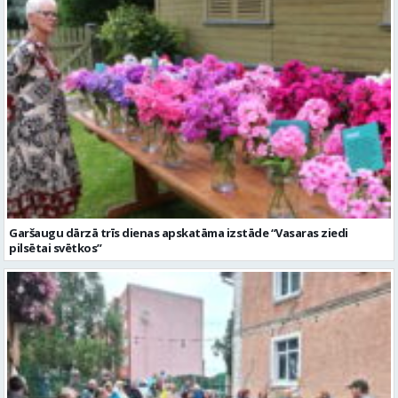
Garšaugu dārzā trīs dienas apskatāma izstāde “Vasaras ziedi
pilsētai svētkos”