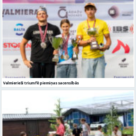
Valmierieši triumfē piemiņas sacensībās