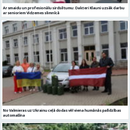
Ar smaidu un profesionālu sirdsiltumu: Dakteri Klauni uzsāk darbu
ar senioriem Vidzemes slimnīcā
No Valmieras uz Ukrainu ceļā dodas vēl viena humānās palīdzības
automašīna