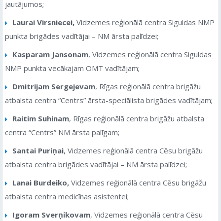
jautājumos;
Laurai Virsniecei,
Vidzemes reģionālā centra Siguldas NMP
punkta brigādes vadītājai – NM ārsta palīdzei;
Kasparam Jansonam
, Vidzemes reģionālā centra Siguldas
NMP punkta vecākajam OMT vadītājam;
Dmitrijam Sergejevam
, Rīgas reģionālā centra brigāžu
atbalsta centra “Centrs” ārsta-speciālista brigādes vadītājam;
Raitim Suhinam
, Rīgas reģionālā centra brigāžu atbalsta
centra “Centrs” NM ārsta palīgam;
Santai Puriņai
, Vidzemes reģionālā centra Cēsu brigāžu
atbalsta centra brigādes vadītājai – NM ārsta palīdzei;
Lanai Burdeiko,
Vidzemes reģionālā centra Cēsu brigāžu
atbalsta centra medicīnas asistentei;
Igoram Sverņikovam
, Vidzemes reģionālā centra Cēsu