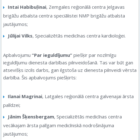
Intai Habibuļinai
, Zemgales reģionālā centra Jelgavas
brigāžu atbalsta centra speciālistei NMP brigāžu atbalsta
jautājumos;
Jūlijai Vilks
, Specializētās medicīnas centra kardioloģei.
Apbalvojumu
“Par ieguldījumu”
piešķir par nozīmīgu
ieguldījumu dienesta darbības pilnveidošanā. Tas var būt gan
atsevišķs izcils darbs, gan ilgstoša uz dienesta pilnveidi vērsta
darbība. Šis apbalvojums piešķirts:
Ilanai Magrinai
, Latgales reģionālā centra galvenajai ārsta
palīdzei;
Jānim Šķensbergam
, Specializētās medicīnas centra
vecākajam ārsta palīgam medicīniskā nodrošinājuma
jautājumos;