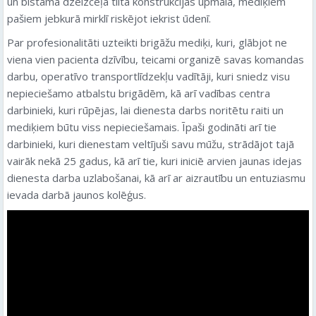
un bīstama dzelzceļa tilta konstrukcijas upmalā, mediķiem
pašiem jebkurā mirklī riskējot iekrist ūdenī.
Par profesionalitāti uzteikti brigāžu mediķi, kuri, glābjot ne
viena vien pacienta dzīvību, teicami organizē savas komandas
darbu, operatīvo transportlīdzekļu vadītāji, kuri sniedz visu
nepieciešamo atbalstu brigādēm, kā arī vadības centra
darbinieki, kuri rūpējas, lai dienesta darbs noritētu raiti un
mediķiem būtu viss nepieciešamais. Īpaši godināti arī tie
darbinieki, kuri dienestam veltījuši savu mūžu, strādājot tajā
vairāk nekā 25 gadus, kā arī tie, kuri iniciē arvien jaunas idejas
dienesta darba uzlabošanai, kā arī ar aizrautību un entuziasmu
ievada darbā jaunos kolēģus.