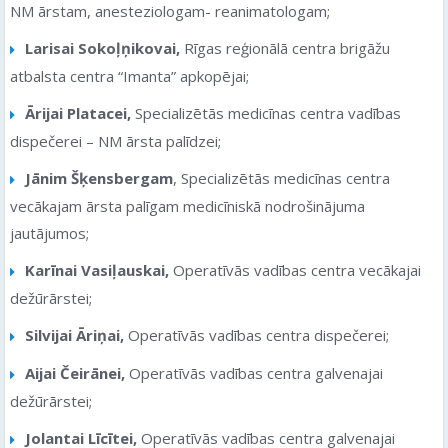
NM ārstam, anesteziologam- reanimatologam;
Larisai Sokoļņikovai,
Rīgas reģionālā centra brigāžu
atbalsta centra “Imanta” apkopējai;
Ārijai Platacei,
Specializētās medicīnas centra vadības
dispečerei – NM ārsta palīdzei;
Jānim Šķensbergam
, Specializētās medicīnas centra
vecākajam ārsta palīgam medicīniskā nodrošinājuma
jautājumos;
Karīnai Vasiļauskai,
Operatīvās vadības centra vecākajai
dežūrārstei;
Silvijai Āriņai,
Operatīvās vadības centra dispečerei;
Aijai Čeirānei,
Operatīvās vadības centra galvenajai
dežūrārstei;
Jolantai Līcītei,
Operatīvās vadības centra galvenajai