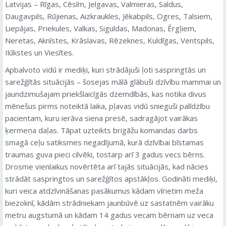
Latvijas – Rīgas, Cēsīm, Jelgavas, Valmieras, Saldus,
Daugavpils, Rūjienas, Aizkraukles, Jēkabpils, Ogres, Talsiem,
Liepājas, Priekules, Valkas, Siguldas, Madonas, Ērgļiem,
Neretas, Aknīstes, Krāslavas, Rēzeknes, Kuldīgas, Ventspils,
Ilūkstes un Viesītes.
Apbalvoto vidū ir mediķi, kuri strādājuši ļoti saspringtās un
sarežģītās situācijās – šosejas mālā glābuši dzīvību mammai un
jaundzimušajam priekšlaicīgās dzemdībās, kas notika divus
mēnešus pirms noteiktā laika, pļavas vidū snieguši palīdzību
pacientam, kuru ierāva siena presē, sadragājot vairākas
ķermeņa daļas. Tāpat uzteikts brigāžu komandas darbs
smagā ceļu satiksmes negadījumā, kurā dzīvībai bīstamas
traumas guva pieci cilvēki, tostarp arī 3 gadus vecs bērns.
Drosme vienlaikus novērtēta arī tajās situācijās, kad nācies
strādāt saspringtos un sarežģītos apstākļos. Godināti mediķi,
kuri veica atdzīvināšanas pasākumus kādam vīrietim meža
biezoknī, kādām strādniekam jaunbūvē uz sastatnēm vairāku
metru augstumā un kādam 14 gadus vecam bērnam uz veca