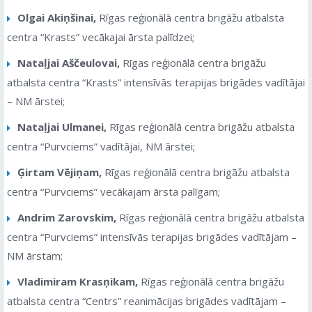
Olgai Akiņšinai,
Rīgas reģionālā centra brigāžu atbalsta
centra “Krasts” vecākajai ārsta palīdzei;
Nataļjai Aščeulovai,
Rīgas reģionālā centra brigāžu
atbalsta centra “Krasts” intensīvās terapijas brigādes vadītājai
– NM ārstei;
Nataļjai Ulmanei,
Rīgas reģionālā centra brigāžu atbalsta
centra “Purvciems” vadītājai, NM ārstei;
Ģirtam Vējiņam,
Rīgas reģionālā centra brigāžu atbalsta
centra “Purvciems” vecākajam ārsta palīgam;
Andrim Zarovskim,
Rīgas reģionālā centra brigāžu atbalsta
centra “Purvciems” intensīvās terapijas brigādes vadītājam –
NM ārstam;
Vladimiram Krasņikam,
Rīgas reģionālā centra brigāžu
atbalsta centra “Centrs” reanimācijas brigādes vadītājam –