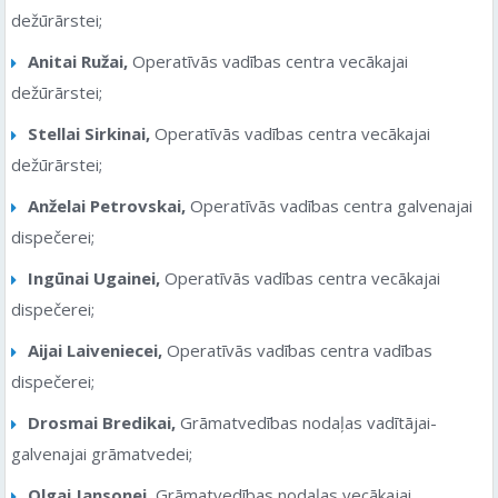
dežūrārstei;
Anitai Ružai,
Operatīvās vadības centra vecākajai
dežūrārstei;
Stellai Sirkinai,
Operatīvās vadības centra vecākajai
dežūrārstei;
Anželai Petrovskai,
Operatīvās vadības centra galvenajai
dispečerei;
Ingūnai Ugainei,
Operatīvās vadības centra vecākajai
dispečerei;
Aijai Laiveniecei,
Operatīvās vadības centra vadības
dispečerei;
Drosmai Bredikai,
Grāmatvedības nodaļas vadītājai-
galvenajai grāmatvedei;
Olgai Jansonei,
Grāmatvedības nodaļas vecākajai