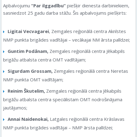
Apbalvojumu
“Par ilggadību”
piešķir dienesta darbiniekiem,
sasniedzot 25 gadu darba stāžu. Šis apbalvojums piešķirts:
Ligitai Vecvagarei
, Zemgales reģionālā centra Aknīstes
NMP punkta brigādes vadītājai – vecākajai NM ārsta palīdzei;
Guntim Podānam,
Zemgales reģionālā centra Jēkabpils
brigāžu atbalsta centra OMT vadītājam;
Sigurdam Grossam,
Zemgales reģionālā centra Neretas
NMP punkta OMT vadītājam;
Reinim Škutelim,
Zemgales reģionālā centra Jēkabpils
brigāžu atbalsta centra speciālistam OMT nodrošinājuma
jautājumos;
Annai Naidenokai,
Latgales reģionālā centra Krāslavas
NMP punkta brigādes vadītājai – NMP ārsta palīdzei;