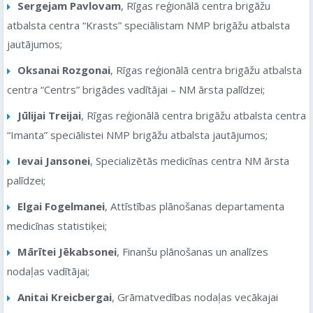
Sergejam Pavlovam
, Rīgas reģionālā centra brigāžu
atbalsta centra “Krasts” speciālistam NMP brigāžu atbalsta
jautājumos;
Oksanai Rozgonai
, Rīgas reģionālā centra brigāžu atbalsta
centra “Centrs” brigādes vadītājai – NM ārsta palīdzei;
Jūlijai Treijai
, Rīgas reģionālā centra brigāžu atbalsta centra
“Imanta” speciālistei NMP brigāžu atbalsta jautājumos;
Ievai Jansonei
, Specializētās medicīnas centra NM ārsta
palīdzei;
Elgai Fogelmanei
, Attīstības plānošanas departamenta
medicīnas statistiķei;
Mārītei Jēkabsonei
, Finanšu plānošanas un analīzes
nodaļas vadītājai;
Anitai Kreicbergai
, Grāmatvedības nodaļas vecākajai