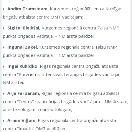
Andim Trumsiņam
, Kurzemes reģionālā centra Kuldīgas
brigāžu atbalsta centra OMT vadītājam;
Sigitai Bleikšai,
Kurzemes reģionālā centra Talsu NMP
punkta brigādes vadītājai – NM ārsta palīdzei;
Ingunai Zaķei,
Kurzemes reģionālā centra Talsu NMP
punkta brigādes vadītājai – NM ārsta palīdzei;
Ingai Ruhļdko,
Rīgas reģionālā centra brigāžu atbalsta
centra “Purvciems” intensīvās terapijas brigādes vadītājai –
NM ārstei;
Arje Ferberam,
Rīgas reģionālā centra brigāžu atbalsta
centra “Centrs” reanimācijas brigādes vadītājam – NM ārstam,
anesteziologam- reanimatologam;
Arnim Viļļam,
Rīgas reģionālā centra brigāžu atbalsta
centra “Imanta” OMT vadītājam;