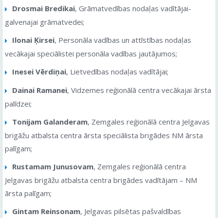
Drosmai Bredikai
, Grāmatvedības nodaļas vadītājai-
galvenajai grāmatvedei;
Ilonai Ķirsei
, Personāla vadības un attīstības nodaļas
vecākajai speciālistei personāla vadības jautājumos;
Inesei Vērdiņai
, Lietvedības nodaļas vadītājai;
Dainai Ramanei
, Vidzemes reģionālā centra vecākajai ārsta
palīdzei;
Tonijam Galanderam
, Zemgales reģionālā centra Jelgavas
brigāžu atbalsta centra ārsta speciālista brigādes NM ārsta
palīgam;
Rustamam Junusovam
, Zemgales reģionālā centra
Jelgavas brigāžu atbalsta centra brigādes vadītājam – NM
ārsta palīgam;
Gintam Reinsonam
, Jelgavas pilsētas pašvaldības