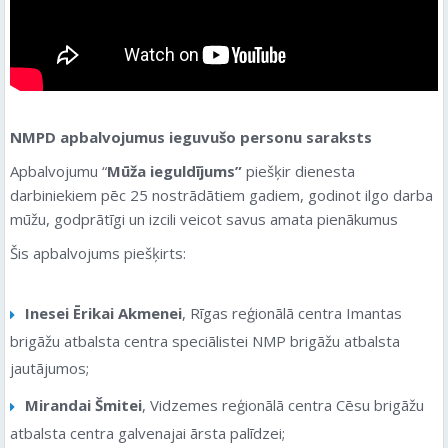
NMPD apbalvojumus ieguvušo personu saraksts
Apbalvojumu “
Mūža ieguldījums”
piešķir dienesta
darbiniekiem pēc 25 nostrādātiem gadiem, godinot ilgo darba
mūžu, godprātīgi un izcili veicot savus amata pienākumus
Šis apbalvojums piešķirts:
Inesei Ērikai Akmenei
, Rīgas reģionālā centra Imantas
brigāžu atbalsta centra speciālistei NMP brigāžu atbalsta
jautājumos;
Mirandai Šmitei
, Vidzemes reģionālā centra Cēsu brigāžu
atbalsta centra galvenajai ārsta palīdzei;