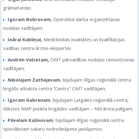
grāmatvedei;
Igoram Bobrovam,
Operatīvā darba organizēšanas
nodaļas vadītājam;
Inārai Kubliņai,
Medicīniskās kvalitātes un kvalifikācijas
vadības centra ārstei-ekspertei;
Andrim Velzetam,
OMT pārvaldības nodaļas remontzonas
vadītājam;
Nikolajam Zathejevam
, bijušajam Rīgas reģionālā centra
brigāžu atbalsta centra “Centrs” OMT vadītājam;
Igoram Gabrenam
, bijušajam Latgales reģionālā centra,
Ilūkstes NMP punkta brigādes vadītājam – NM ārsta palīgam;
Pāvelam Kaļinovam
, bijušajam Rīgas reģionālā centra
speciālistam sakaru nodrošinājuma jautājumos;