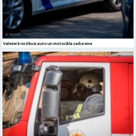
Valmierā notikusi auto un motocikla sadursme