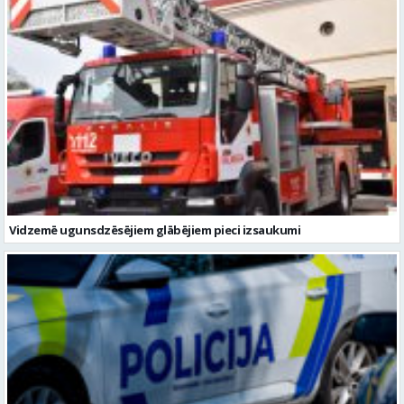
Vidzemē ugunsdzēsējiem glābējiem pieci izsaukumi