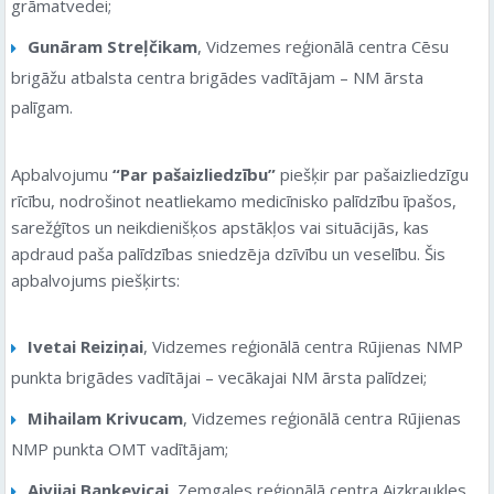
grāmatvedei;
Gunāram Streļčikam
, Vidzemes reģionālā centra Cēsu
brigāžu atbalsta centra brigādes vadītājam – NM ārsta
palīgam.
Apbalvojumu
“Par pašaizliedzību”
piešķir par pašaizliedzīgu
rīcību, nodrošinot neatliekamo medicīnisko palīdzību īpašos,
sarežģītos un neikdienišķos apstākļos vai situācijās, kas
apdraud paša palīdzības sniedzēja dzīvību un veselību. Šis
apbalvojums piešķirts:
Ivetai Reiziņai
, Vidzemes reģionālā centra Rūjienas NMP
punkta brigādes vadītājai – vecākajai NM ārsta palīdzei;
Mihailam Krivucam
, Vidzemes reģionālā centra Rūjienas
NMP punkta OMT vadītājam;
Aivijai Bankevicai
, Zemgales reģionālā centra Aizkraukles