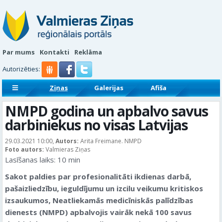
Par mums
Kontakti
Reklāma
Autorizēties:
Ziņas
Galerijas
Afiša
Sludinājumi
Reklāmraksti
NMPD godina un apbalvo savus
darbiniekus no visas Latvijas
29.03.2021 10:00,
Autors:
Arita Freimane. NMPD
Foto autors:
Valmieras Ziņas
Lasīšanas laiks:
10
min
Sakot paldies par profesionalitāti ikdienas darbā,
pašaizliedzību, ieguldījumu un izcilu veikumu kritiskos
izsaukumos, Neatliekamās medicīniskās palīdzības
dienests (NMPD) apbalvojis vairāk nekā 100 savus