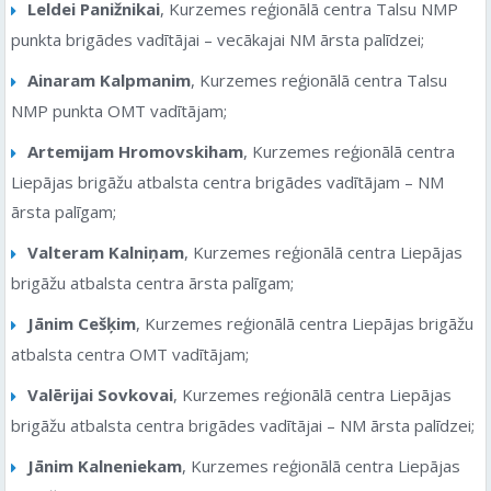
Leldei Panižnikai
, Kurzemes reģionālā centra Talsu NMP
punkta brigādes vadītājai – vecākajai NM ārsta palīdzei;
Ainaram Kalpmanim
, Kurzemes reģionālā centra Talsu
NMP punkta OMT vadītājam;
Artemijam Hromovskiham
, Kurzemes reģionālā centra
Liepājas brigāžu atbalsta centra brigādes vadītājam – NM
ārsta palīgam;
Valteram Kalniņam
, Kurzemes reģionālā centra Liepājas
brigāžu atbalsta centra ārsta palīgam;
Jānim Cešķim
, Kurzemes reģionālā centra Liepājas brigāžu
atbalsta centra OMT vadītājam;
Valērijai Sovkovai
, Kurzemes reģionālā centra Liepājas
brigāžu atbalsta centra brigādes vadītājai – NM ārsta palīdzei;
Jānim Kalneniekam
, Kurzemes reģionālā centra Liepājas