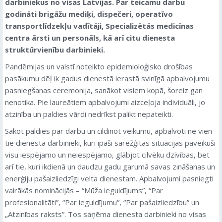
darbiniekus no visas Latvijas. Par teicamu darbu
godināti brigāžu mediķi, dispečeri, operatīvo
transportlīdzekļu vadītāji, Specializētās medicīnas
centra ārsti un personāls, kā arī citu dienesta
struktūrvienību darbinieki.
Pandēmijas un valstī noteikto epidemioloģisko drošības
pasākumu dēļ ik gadus dienestā ierastā svinīgā apbalvojumu
pasniegšanas ceremonija, sanākot visiem kopā, šoreiz gan
nenotika. Pie laureātiem apbalvojumi aizceļoja individuāli, jo
atzinība un paldies vārdi nedrīkst palikt nepateikti.
Sakot paldies par darbu un cildinot veikumu, apbalvoti ne vien
tie dienesta darbinieki, kuri īpaši sarežģītās situācijās paveikuši
visu iespējamo un neiespējamo, glābjot cilvēku dzīvības, bet
arī tie, kuri ikdienā un daudzu gadu garumā savas zināšanas un
enerģiju pašaizliedzīgi velta dienestam. Apbalvojumi pasniegti
vairākās nominācijās – “Mūža ieguldījums”, “Par
profesionalitāti”, “Par ieguldījumu”, “Par pašaizliedzību” un
„Atzinības raksts”. Tos saņēma dienesta darbinieki no visas