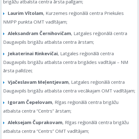
brigāžu atbalsta centra ārsta palīgam;
Laurim Vītolam
, Kurzemes reģionālā centra Priekules
NMPP punkta OMT vadītājam;
Aleksandram Černihovičam
, Latgales reģionālā centra
Daugavpils brigāžu atbalsta centra ārstam;
Jekaterinai Rinkevičai
, Latgales reģionālā centra
Daugavpils brigāžu atbalsta centra brigādes vadītājai – NM
ārsta palīdzei;
Vjačeslavam Meļentjevam
, Latgales reģionālā centra
Daugavpils brigāžu atbalsta centra vecākajam OMT vadītājam;
Igoram Čepelovam
, Rīgas reģionālā centra brigāžu
atbalsta centra “Centrs” ārstam;
Aleksejam Čuprakovam
, Rīgas reģionālā centra brigāžu
atbalsta centra “Centrs” OMT vadītājam;