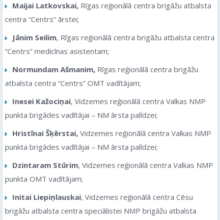
Maijai Latkovskai,
Rīgas reģionālā centra brigāžu atbalsta
centra “Centrs” ārstei;
Jānim Seilim
, Rīgas reģionālā centra brigāžu atbalsta centra
“Centrs” medicīnas asistentam;
Normundam Ašmanim,
Rīgas reģionālā centra brigāžu
atbalsta centra “Centrs” OMT vadītājam;
Inesei Kažociņai
, Vidzemes reģionālā centra Valkas NMP
punkta brigādes vadītājai – NM ārsta palīdzei;
Hristīnai Šķērstai,
Vidzemes reģionālā centra Valkas NMP
punkta brigādes vadītājai – NM ārsta palīdzei;
Dzintaram Stūrim
, Vidzemes reģionālā centra Valkas NMP
punkta OMT vadītājam;
Initai Liepiņlauskai
, Vidzemes reģionālā centra Cēsu
brigāžu atbalsta centra speciālistei NMP brigāžu atbalsta