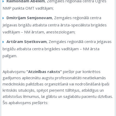
Raimondam Ābelem
, Zemgales reģionālā centra Ogres
NMP punkta OMT vadītājam;
Dmitrijam Semjonovam
, Zemgales reģionālā centra
Jelgavas brigāžu atbalsta centra ārsta-speciālista brigādes
vadītājam – NM ārstam, anesteziologam;
Artūram Sņetkovam
, Zemgales reģionālā centra Jelgavas
brigāžu atbalsta centra brigādes vadītājam – NM ārsta
palīgam.
Apbalvojumu
“Atzinības raksts”
piešķir par konkrētos
gadījumos apliecinātu augstu profesionalitāti neatliekamās
medicīniskās palīdzības organizēšanā vai nodrošināšanā īpaši
kritiskās situācijās, spējot pieņemt tūlītējus, atbildīgus un
atbilstošus lēmumus, lai glābtu un saglabātu pacientu dzīvības.
Šis apbalvojums piešķirts: