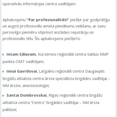
operatīvās informācijas centra vadītājam.
Apbalvojumu
“Par profesionalitāti”
piešķir par godprātīgu
un augsti profesionālu amata pienākumu veikšanu, ar savu
personīgo piemēru stiprinot iestādes reputāciju un
profesionālo tēlu. Šis apbalvojums piešķirts:
Intam Sālavam
, Kurzemes reģionālā centra Saldus NMP
punkta OMT vadītājam;
Innai Gavrilovai
, Latgales reģionālā centra Daugavpils
brigāžu atbalsta centra ārsta speciālista brigādes vadītājai –
NM ārstei, anestezioloģei;
Santai Dombrovskai
, Rīgas reģionālā centra brigāžu
atbalsta centra “Centrs” brigādes vadītājai – NM ārsta
palīdzei;