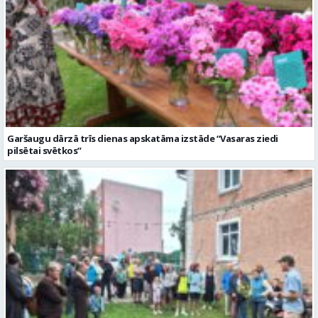
Garšaugu dārzā trīs dienas apskatāma izstāde “Vasaras ziedi
pilsētai svētkos”