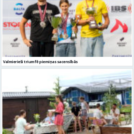
Valmierieši triumfē piemiņas sacensībās