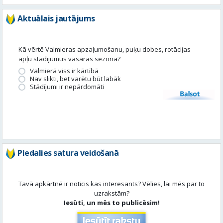
Aktuālais jautājums
Kā vērtē Valmieras apzaļumošanu, puķu dobes, rotācijas
apļu stādījumus vasaras sezonā?
Valmierā viss ir kārtībā
Nav slikti, bet varētu būt labāk
Stādījumi ir nepārdomāti
Balsot
Piedalies satura veidošanā
Tavā apkārtnē ir noticis kas interesants? Vēlies, lai mēs par to
uzrakstām?
Iesūti, un mēs to publicēsim!