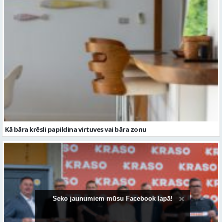
Kā bāra krēsli papildina virtuves vai bāra zonu
Seko jaunumiem mūsu Facebook lapā!