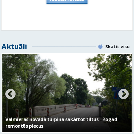
Aktuāli
Skatīt visu
No pagaidu teātra līdz laikmetīgās kultūras centram
– kā attīstīsies “Kurtuve”