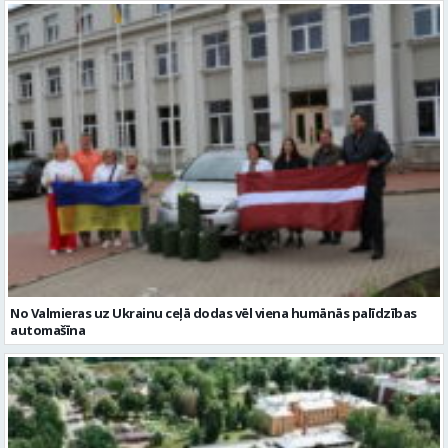
No Valmieras uz Ukrainu ceļā dodas vēl viena humānās palīdzības
automašīna