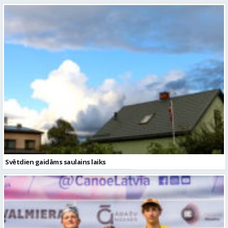
Svētdien gaidāms saulains laiks