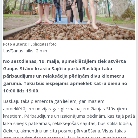
Foto autors:
Publicitātes foto
Lasīšanas laiks:
2
min
No sestdienas, 19. maija, apmeklētājiem tiek atvērta
Gaujas Stāvo krastu Sajūtu parka Baskāju taka –
pārbaudījums un relaksācija pēdiņām divu kilometru
garumā. Taku būs iespējams apmeklēt katru dienu no
10:00 līdz 19:00.
Baskāju taka piemērota gan lieliem, gan maziem
apmeklētājiem un vijas gar gleznainajiem Gaujas Stāvajiem
krastiem
.
Pārbaudījums un izaicinājums pēdiņām, kas tajā pašā
laikā sniegs patīkamas, relaksējošas sajūtas, būs stikla lodīšu,
čiekuru, akmentiņu un citu posmu pārvarēšana. Visas takas
garumā izklāti dabas materiāli, kuri ļauj taku veikt ar basām