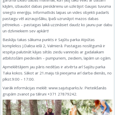
kājām, izbaudot dabas pieskārienu un uzkrājot Gaujas tuvuma
sniegto enerģiju. Informatīvās laipas un vides objekti padarīs
pastaigu vēl aizraujošāku, īpaši uzrunājot mazos dabas
pētniekus – pastaigas laikā uzzināsiet daudz ko jaunu par dabu
un dzīvniekiem sev apkārt!
Baskāju takas sākuma punkts ir Sajūtu parka Atpūtas
komplekss J.Daliņa ielā 2, Valmierā. Pastaigas noslēgumā ir
iespēja palutināt kājas siltās ziedu vanniņās ar gadalaikam
atbilstošām piedevām – pumpuriem, ziediem, lapām un ogām.
Apmeklētājiem jau pāris nedēļas ir atvērta arī Sajūtu parka
Taka kokos. Sākot ar 21.maiju tā pieejama arī darba dienās, no
plkst.9:00 – 17:00.
Vairāk informācijas meklē: www.sajutuparks.lv. Pieteikšanās
grupām zvanot pa tālruni +371 27879242.