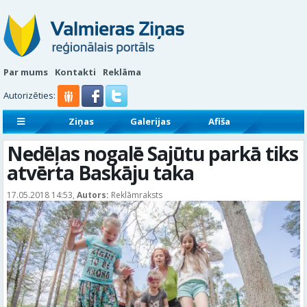
Par mums
Kontakti
Reklāma
Autorizēties:
Ziņas
Galerijas
Afiša
Sludinājumi
Reklāmraksti
Nedēļas nogalē Sajūtu parkā tiks
atvērta Baskāju taka
17.05.2018 14:53,
Autors:
Reklāmraksts