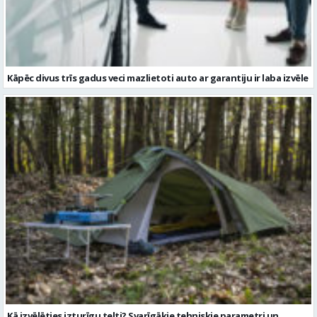
Kāpēc divus trīs gadus veci mazlietoti auto ar garantiju ir laba izvēle
Kā izvēlēties izturīgu telti? Svarīgākie tehniskie parametri un