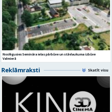
Noslēgusies Semināra ielas pārbūve un stāvlaukuma izbūve
Valmierā
Reklāmraksti
Skatīt visu