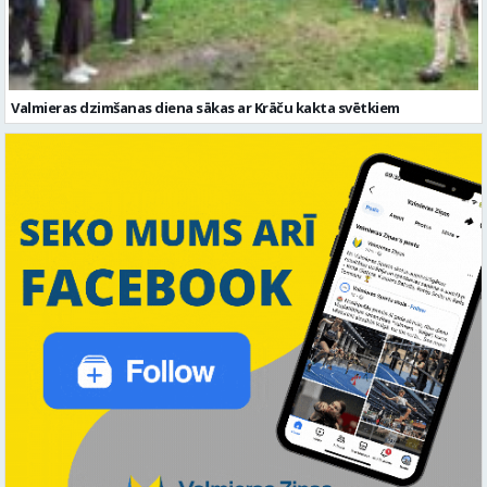
Valmieras dzimšanas diena sākas ar Krāču kakta svētkiem