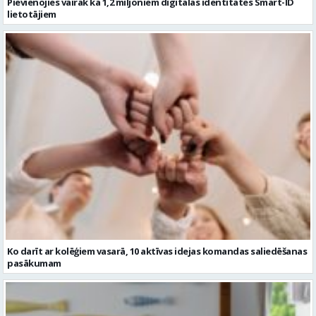
Pievienojies vairāk kā 1,2 miljoniem digitālās identitātes Smart-ID
lietotājiem
Ko darīt ar kolēģiem vasarā, 10 aktīvas idejas komandas saliedēšanas
pasākumam