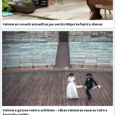
Valmieras novadā aizvadītas jau sestās Mājas kafejnīcu dienas
Valmiera gatava teātra svētkiem – sākas Valmieras vasaras teātra
festivāla nedēļa