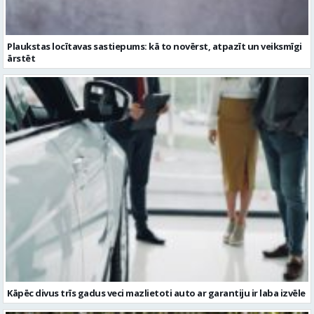
Plaukstas locītavas sastiepums: kā to novērst, atpazīt un veiksmīgi
ārstēt
Kāpēc divus trīs gadus veci mazlietoti auto ar garantiju ir laba izvēle