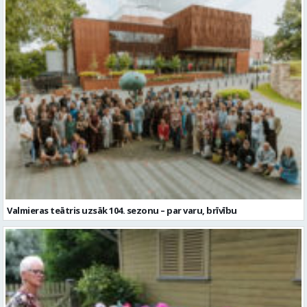
Valmieras teātris uzsāk 104. sezonu – par varu, brīvību