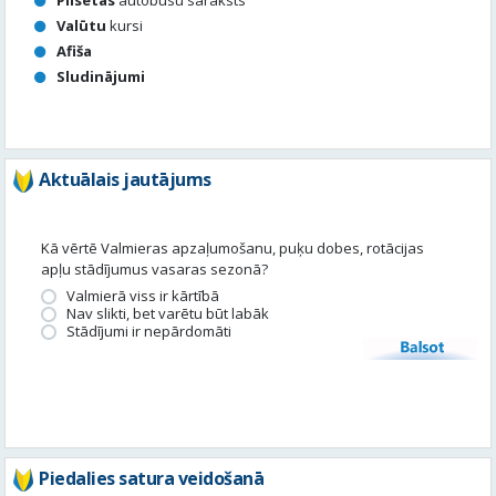
Valūtu
kursi
Afiša
Sludinājumi
Aktuālais jautājums
Kā vērtē Valmieras apzaļumošanu, puķu dobes, rotācijas
apļu stādījumus vasaras sezonā?
Valmierā viss ir kārtībā
Nav slikti, bet varētu būt labāk
Stādījumi ir nepārdomāti
Balsot
Piedalies satura veidošanā