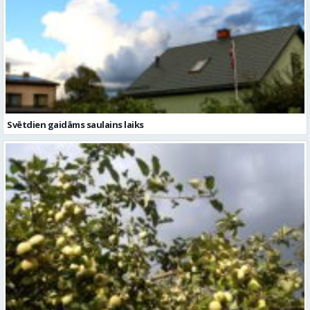
Svētdien gaidāms saulains laiks