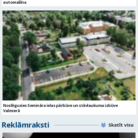
automašīna
Noslēgusies Semināra ielas pārbūve un stāvlaukuma izbūve
Valmierā
Reklāmraksti
Skatīt visu