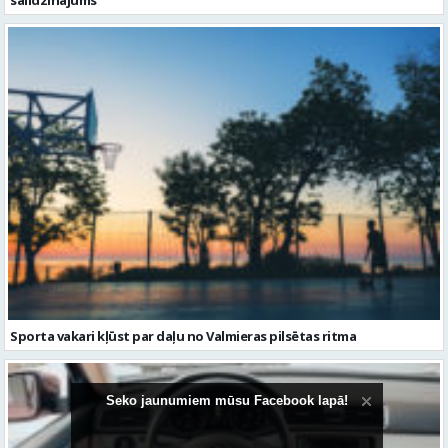
salīdzinājums
Sporta vakari kļūst par daļu no Valmieras pilsētas ritma
Seko jaunumiem mūsu Facebook lapā!