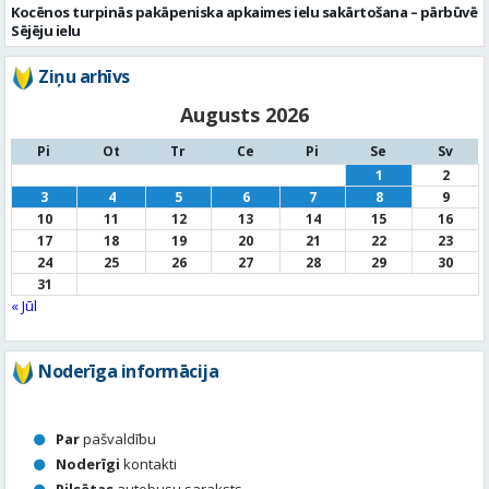
Kocēnos turpinās pakāpeniska apkaimes ielu sakārtošana – pārbūvē
Sējēju ielu
Ziņu arhīvs
Augusts 2026
Pi
Ot
Tr
Ce
Pi
Se
Sv
1
2
3
4
5
6
7
8
9
10
11
12
13
14
15
16
17
18
19
20
21
22
23
24
25
26
27
28
29
30
31
« Jūl
Noderīga informācija
Par
pašvaldību
Noderīgi
kontakti
Pilsētas
autobusu saraksts