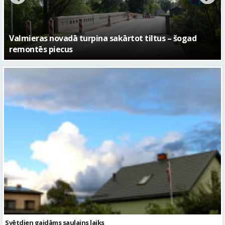
No pagaidu teātra līdz laikmetīgās kultūras centram
– kā attīstīsies “Kurtuve”
Svētdien gaidāms saulains laiks