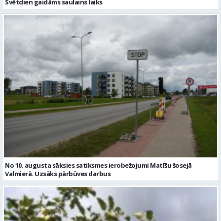
Svētdien gaidāms saulains laiks
No 10. augusta sāksies satiksmes ierobežojumi Matīšu šosejā
Valmierā. Uzsāks pārbūves darbus