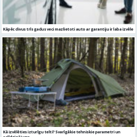
Kāpēc divus trīs gadus veci mazlietoti auto ar garantiju ir laba izvēle
Kā izvēlēties izturīgu telti? Svarīgākie tehniskie parametri un