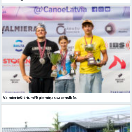
Valmierieši triumfē piemiņas sacensībās