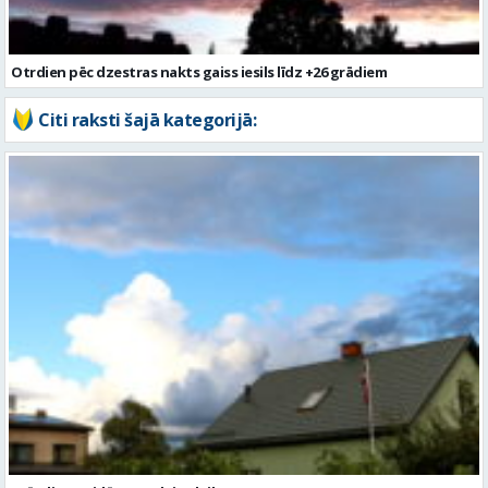
Otrdien pēc dzestras nakts gaiss iesils līdz +26 grādiem
Citi raksti šajā kategorijā: