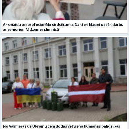
Ar smaidu un profesionālu sirdsiltumu: Dakteri Klauni uzsāk darbu
ar senioriem Vidzemes slimnīcā
No Valmieras uz Ukrainu ceļā dodas vēl viena humānās palīdzības