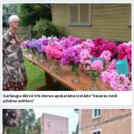
Garšaugu dārzā trīs dienas apskatāma izstāde “Vasaras ziedi
pilsētai svētkos”