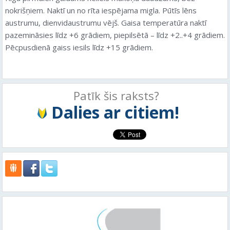
nokrišņiem. Naktī un no rīta iespējama migla. Pūtīs lēns
austrumu, dienvidaustrumu vējš. Gaisa temperatūra naktī
pazemināsies līdz +6 grādiem, piepilsētā – līdz +2..+4 grādiem.
Pēcpusdienā gaiss iesils līdz +15 grādiem.
Patīk šis raksts?
Dalies ar citiem!