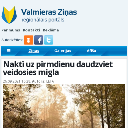
Par mums
Kontakti
Reklāma
Autorizēties:
Ziņas
Galerijas
Afiša
Sludinājumi
Reklāmraksti
Naktī uz pirmdienu daudzviet
veidosies migla
26.09.2021 16:28,
Autors:
LETA