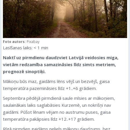
Foto autors:
Pixabay
Lasīšanas laiks:
< 1
min
Naktī uz pirmdienu daudzviet Latvijā veidosies miga,
vietām redzamība samazināsies līdz simts metriem,
prognozē sinoptiķi.
Mākoņu būs maz, gaidāms lēns vējš un bezvējš, gaisa
temperatūra pazemināsies līdz +1..+6 grādiem.
Septembra pēdējā pirmdienā saule mīsies ar mākoņiem,
saulainākais laiks saglabāsies Kurzemē, un nokrišņi nav
gaidāmi. Pūšot lēnam vējam no austrumu puses, gaisa
temperatūra pakāpsies līdz +12..+17 grādiem.
Rīgā pirmdien gaidāms neliels mākoņu daudzums, bez