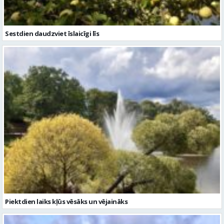
Sestdien daudzviet īslaicīgi līs
Piektdien laiks kļūs vēsāks un vējaināks