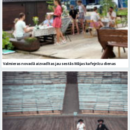
Valmieras novadā aizvadītas jau sestās Mājas kafejnīcu dienas