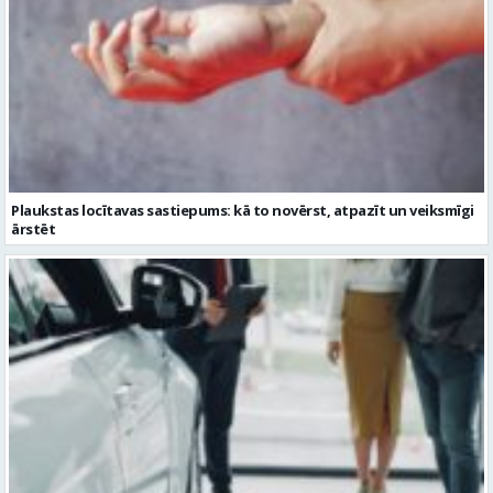
Plaukstas locītavas sastiepums: kā to novērst, atpazīt un veiksmīgi
ārstēt