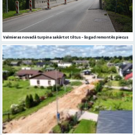
Valmieras novadā turpina sakārtot tiltus – šogad remontēs piecus