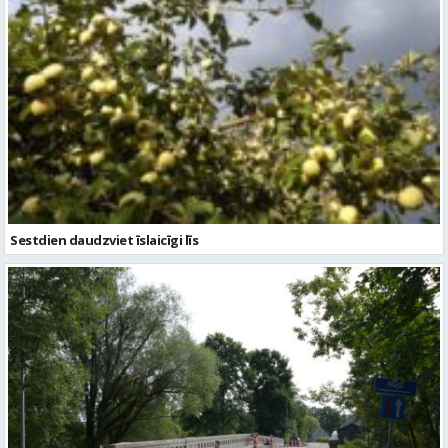
Sestdien daudzviet īslaicīgi līs