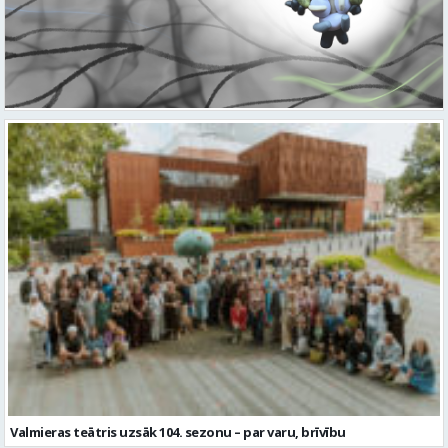
Valmieras teātris uzsāk 104. sezonu – par varu, brīvību