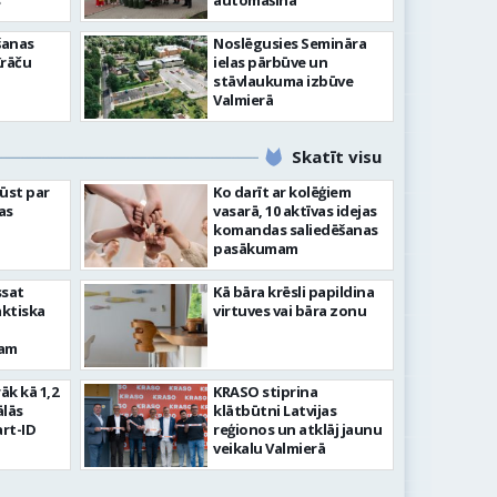
”
automašīna
šanas
Noslēgusies Semināra
Krāču
ielas pārbūve un
stāvlaukuma izbūve
Valmierā
Skatīt visu
ļūst par
Ko darīt ar kolēģiem
as
vasarā, 10 aktīvas idejas
komandas saliedēšanas
pasākumam
ssat
Kā bāra krēsli papildina
aktiska
virtuves vai bāra zonu
kam
rāk kā 1,2
KRASO stiprina
ālās
klātbūtni Latvijas
rt-ID
reģionos un atklāj jaunu
veikalu Valmierā