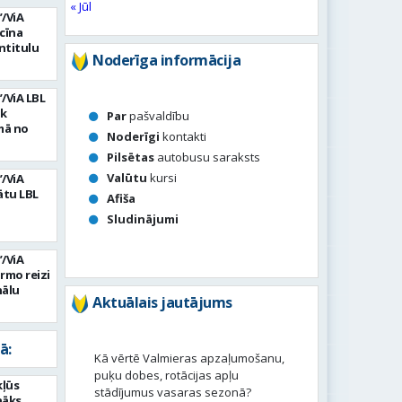
« Jūl
”/ViA
zcīna
ntitulu
Noderīga informācija
”/ViA LBL
āk
Par
pašvaldību
mā no
Noderīgi
kontakti
Pilsētas
autobusu saraksts
Valūtu
kursi
”/ViA
ātu LBL
Afiša
Sludinājumi
”/ViA
irmo reizi
nālu
Aktuālais jautājums
ā:
Kā vērtē Valmieras apzaļumošanu,
puķu dobes, rotācijas apļu
kļūs
stādījumus vasaras sezonā?
nāks