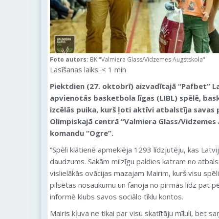
Foto autors:
BK "Valmiera Glass/Vidzemes Augstskola"
Lasīšanas laiks:
< 1
min
Piektdien (27. oktobrī) aizvadītajā “Pafbet” La
apvienotās basketbola līgas (LIBL) spēlē, bask
izcēlās puika, kurš ļoti aktīvi atbalstīja sava
Olimpiskajā centrā “Valmiera Glass/Vidzeme
komandu “Ogre”.
“Spēli klātienē apmeklēja 1293 līdzjutēju, kas Latvi
daudzums. Sakām milzīgu paldies katram no atbalst
vislielākās ovācijas mazajam Mairim, kurš visu spēl
pilsētas nosaukumu un fanoja no pirmās līdz pat p
informē klubs savos sociālo tīklu kontos.
Mairis kļuva ne tikai par visu skatītāju mīluli, bet 