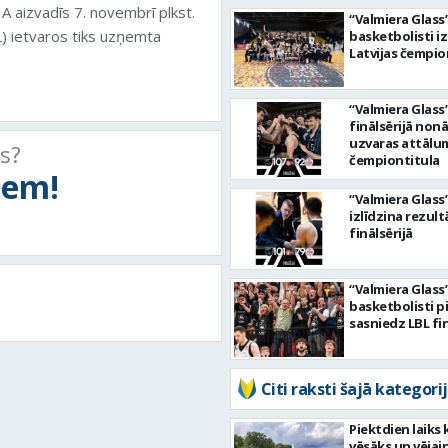
 aizvadīs 7. novembrī plkst.
“Valmiera Glass
) ietvaros tiks uzņemta
basketbolisti i
Latvijas čempio
“Valmiera Glass
finālsērijā non
uzvaras attālu
ts?
čempiontitula
tiem!
“Valmiera Glass
izlīdzina rezult
finālsērijā
“Valmiera Glass
basketbolisti p
sasniedz LBL fi
Citi raksti šajā kategorij
Piektdien laiks 
vēsāks un vējai