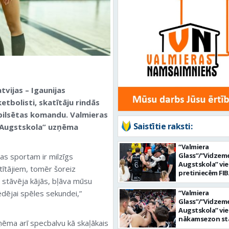
tvijas – Igaunijas
etbolisti, skatītāju rindās
s pilsētas komandu. Valmieras
Saistītie raksti:
s Augstskola” uzņēma
“Valmiera
Glass”/”Vidzem
jas sportam ir milzīgs
Augstskola” vi
ītājiem, tomēr šoreiz
pretiniecēm FIB
i stāvēja kājās, bļāva mūsu
kausā būs “Elan
ēdējai spēles sekundei,”
“Valmiera
Glass”/”Vidzem
Augstskola” vi
nākamsezon st
saņēma arī specbalvu kā skaļākais
FIBA Eiropas ka