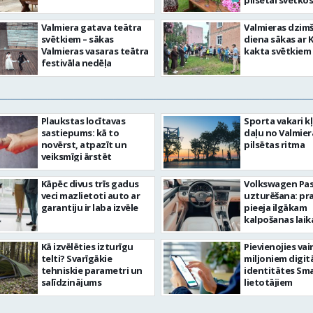
pilsētai svētkos
Valmiera gatava teātra
Valmieras dzim
svētkiem – sākas
diena sākas ar 
Valmieras vasaras teātra
kakta svētkiem
festivāla nedēļa
Plaukstas locītavas
Sporta vakari k
sastiepums: kā to
daļu no Valmier
novērst, atpazīt un
pilsētas ritma
veiksmīgi ārstēt
Kāpēc divus trīs gadus
Volkswagen Pa
veci mazlietoti auto ar
uzturēšana: pr
garantiju ir laba izvēle
pieeja ilgākam
kalpošanas lai
Kā izvēlēties izturīgu
Pievienojies vai
telti? Svarīgākie
miljoniem digit
tehniskie parametri un
identitātes Sma
salīdzinājums
lietotājiem