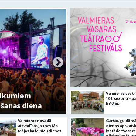
tikumiem
Valmieras teātr
104. sezonu – pa
mšanas diena
FOTO: Valmieras pi
brīvību
Valmieras novadā
Garšaugu dārzā 
aizvadītas jau sestās
dienas apskat
Mājas kafejnīcu dienas
izstāde “Vasara