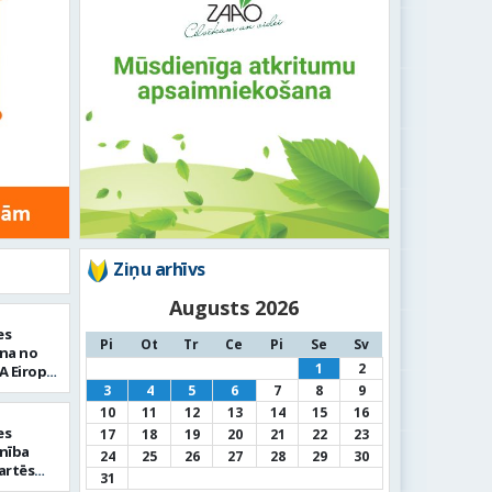
Ziņu arhīvs
Augusts 2026
es
Pi
Ot
Tr
Ce
Pi
Se
Sv
ena no
1
2
A Eiropas
 Chalon”
3
4
5
6
7
8
9
10
11
12
13
14
15
16
es
17
18
19
20
21
22
23
enība
24
25
26
27
28
29
30
artēs
31
usā