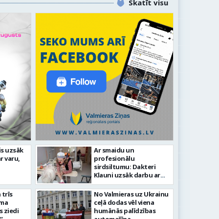
Skatīt visu
is uzsāk
Ar smaidu un
Valmier
r varu,
profesionālu
lsētas svētku gājiens 2026
infrast
sirdsiltumu: Dakteri
Klauni uzsāk darbu ar
senioriem Vidzemes
slimnīcā
trīs
No Valmieras uz Ukrainu
āma
ceļā dodas vēl viena
s ziedi
humānās palīdzības