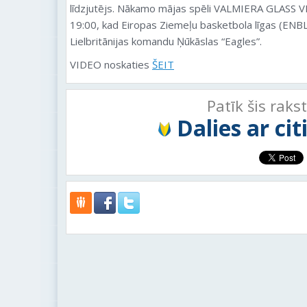
līdzjutējs. Nākamo mājas spēli VALMIERA GLASS VIA
19:00, kad Eiropas Ziemeļu basketbola līgas (ENBL
Lielbritānijas komandu Ņūkāslas “Eagles”.
VIDEO noskaties
ŠEIT
Patīk šis raks
Dalies ar ci