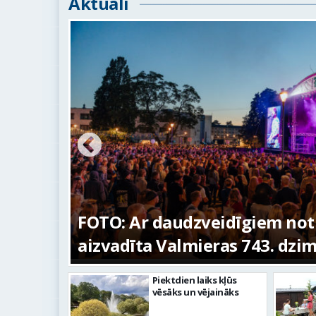
Aktuāli
ūras
FOTO: Ar daudzveidīgiem no
aizvadīta Valmieras 743. dzi
Piektdien laiks kļūs
vēsāks un vējaināks