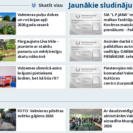
Jaunākie sludināj
Skatīt visu
Valmieras puķu dobes
SIA "L.P.JANA" 
un rotācijas apļi
malkas fasētāju
2026.gada vasarā
Kocēnos maiņās. Dar
pienākumi: - Pa
kamīnmalku, atb
darba uzdevum
Pārgaujiete Līva Irkle –
Aicinām darbā 
Marķēt un pārb
jauniete ar stabilu
palīdzības aut
gatavo produkci
pamatu un mērķtiecīgu
vadītāju DARBA
Rūpēties par d
skatu nākotnē
PIENĀKUMI: teh
kvalitāti un kār
palīdzības snie
darba vietā Prasības
transportlīdze
Vidzemes slimnīcā asins
Pievienojies mū
kandidātiem: - 
evakuācija
krājumi pietiekami
komandai! Valm
fiziskā izturība 
transportlīdze
šodien, bet kā būs rīt?
Kultūras
Precizitāte un 
remonts
centrs (turpmā
Prasme un vēlm
transportlīdze
Iestāde) aicina
komandā Uzņēmums
sagatavošana t
skaņu un gaism
piedāvā: - Atal
apskatei PRASĪ
operatoru uz
EUR 1200 bruto 
PRETENDENTIEM
nenoteiktu laik
no padarītā) - 
profesionālā va
vietas adrese: R
laikā izmaksātu
FOTO: Valmieras pilsētas
Ar daudzveidī
vispārējā vidējā
10, Valmiera Ja Tev ir
Profesionālus 
svētku gājiens 2026
aktivitātēm Val
DE, CE kategori
vēlme: nodroši
atbalstošus ko
aizvadīta Muze
transportlīdze
skaņas un gais
Lūgums CV sūtīt
2026
vadītāja apliec
iekārtu un to v
pastu:
D, CE kategorija