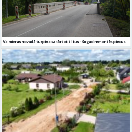
Valmieras novadā turpina sakārtot tiltus – šogad remontēs piecus