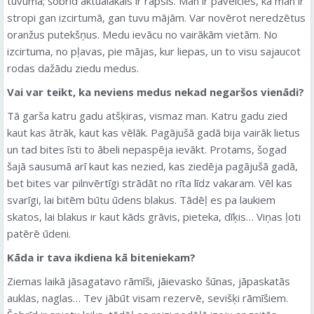
tuvumā; šobrīd aktuālākais ir rapsis. Man ir paveicies, ka man ir
stropi gan izcirtumā, gan tuvu mājām. Var novērot neredzētus
oranžus putekšņus. Medu ievācu no vairākām vietām. No
izcirtuma, no pļavas, pie mājas, kur liepas, un to visu sajaucot
rodas dažādu ziedu medus.
Vai var teikt, ka neviens medus nekad negaršos vienādi?
Tā garša katru gadu atšķiras, vismaz man. Katru gadu zied
kaut kas ātrāk, kaut kas vēlāk. Pagājušā gadā bija vairāk lietus
un tad bites īsti to ābeli nepaspēja ievākt. Protams, šogad
šajā sausumā arī kaut kas nezied, kas ziedēja pagājušā gadā,
bet bites var pilnvērtīgi strādāt no rīta līdz vakaram. Vēl kas
svarīgi, lai bitēm būtu ūdens blakus. Tādēļ es pa laukiem
skatos, lai blakus ir kaut kāds grāvis, pieteka, dīķis… Viņas ļoti
patērē ūdeni.
Kāda ir tava ikdiena kā biteniekam?
Ziemas laikā jāsagatavo rāmīši, jāievasko šūnas, jāpaskatās
auklas, naglas… Tev jābūt visam rezervē, sevišķi rāmīšiem.