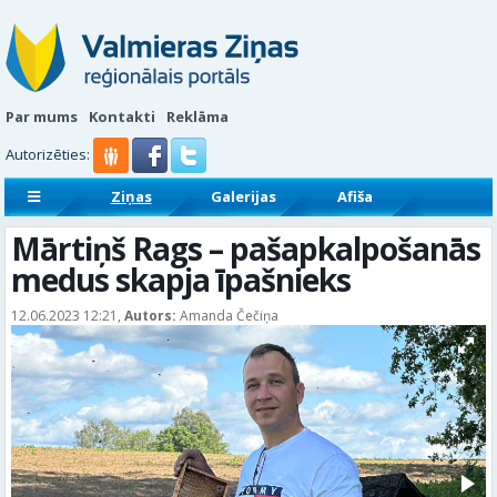
Par mums
Kontakti
Reklāma
Autorizēties:
Ziņas
Galerijas
Afiša
Sludinājumi
Reklāmraksti
Mārtiņš Rags – pašapkalpošanās
medus skapja īpašnieks
12.06.2023 12:21,
Autors:
Amanda Čečiņa