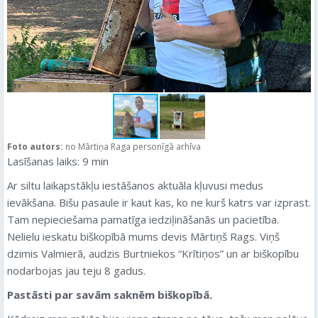
Foto autors:
no Mārtiņa Raga personīgā arhīva
Lasīšanas laiks:
9
min
Ar siltu laikapstākļu iestāšanos aktuāla kļuvusi medus
ievākšana. Bišu pasaule ir kaut kas, ko ne kurš katrs var izprast.
Tam nepieciešama pamatīga iedziļināšanās un pacietība.
Nelielu ieskatu biškopībā mums devis Mārtiņš Rags. Viņš
dzimis Valmierā, audzis Burtniekos “Krītiņos” un ar biškopību
nodarbojas jau teju 8 gadus.
Pastāsti par savām saknēm biškopībā.