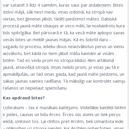
var sataisīt 3 līdz 4 saimēm, kuras sauc par atdaleņiem. Bites
dzīvo mājā, sāk nest medu, viņas izdomā, ka stropā nav
vietas, bet ģimenei jābūt, tādēļ piedzimst mātes. Dabiskā
procesā jaunā māte izkaujas ar veco māti, lai noskaidrotu kura
būs spēcīgāka. Bet pārsvarā ir tā, ka vecā māte apkopo savas
vecās bites un meklē jaunas mājas. Kā es šobrīd daru –
sagaidu to procesu, ielieku divus neaizvākotus perus un vienu
aizvākotu, bet kādā no tiem jābūt māšu kannām ar visām
bitēm. Tad es vedu prom no stropa kādus 4km attālumā
jaunā, atsevišķā stropā. Viņas nelido prom, jo viņas jau tā ir
apmaldījušās, un tad viņas gaida, kad jaunā māte piedzims, un
sākas jaunas saimes radīšana. Tā mākslīgi var kontrolēt saimju
rašanos un nepieļaut spietošanu.
Kas apdraud bites?
Uzbrukumi – tas ir mazākais kaitējums. Vislielākie kaitēkļi bitēm
ir peles, caunas un bišu ērces. Ērces sūc asinis un tiek peros
iekšā, iznīcinot tos. Lai cīnītos pret ērcēm, tiek izmantota inde
– plāksnītes uz stropa sienām, kur ērcītēm noberžoties, viņas