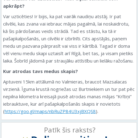
apkrāpt?
Var uzticēties! Ir bijis, ka pat vairāk naudiņu atstāj. Ir pat
cilvēki, kas zvana vai iebrauc mājas pagalmā, lai noskaidrotu,
kā šis pārdošanas veids strādā. Tad es stāstu, ka tā ir
pašapkalpošanās, un cilvēki ir izbrīnīti. Cits apstājās, paņem
medu un pazvana pārprasīt vai viss ir kārtībā. Tagad ir doma
vēl vienu medu skapi uztaisīt arī Rīgā, bet tas, ja visam pietiks
laika. Šobrīd jādomā par straujāku attīstību un lielāku ražošanu.
Kur atrodas tavs medus skapis?
Aptuveni 15km attālumā no Valmieras, braucot Mazsalacas
virzienā. Īguma krustā nogriežas uz Burtniekiem un tur pat pēc
nepilna kilometra kreisajā pusē atrodas manas mājas “Krītiņi”
iebrauktuve, kur arī pašapkalpošanās skapis ir novietots
(
https://goo.gl/maps/nbRuZP84U3xjBXQS8
).
Patīk šis raksts?