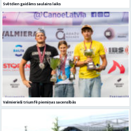
Svētdien gaidāms saulains laiks
Valmierieši triumfē piemiņas sacensībās