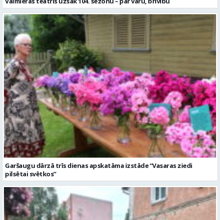
Valmieras teātris uzsāk 104. sezonu – par varu, brīvību
Garšaugu dārzā trīs dienas apskatāma izstāde “Vasaras ziedi
pilsētai svētkos”