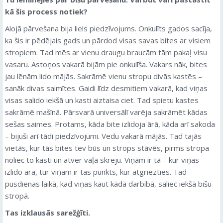
kā šis process notiek?
Alojā pārvešana bija liels piedzīvojums. Onkulīts gados sacīja,
ka šis ir pēdējais gads un pārdod visas savas bites ar visiem
stropiem. Tad mēs ar vienu draugu braucām tām pakaļ visu
vasaru. Astoņos vakarā bijām pie onkulīša. Vakars nāk, bites
jau lēnām lido mājās. Sakrāmē vienu stropu divās kastēs –
sanāk divas saimītes. Gaidi līdz desmitiem vakarā, kad viņas
visas salido iekšā un kasti aiztaisa ciet. Tad spietu kastes
sakrāmē mašīnā. Pārsvarā universālī varēja sakrāmēt kādas
sešas saimes. Protams, kāda bite izlidoja ārā, kāda arī sakoda
– bijuši arī tādi piedzīvojumi. Vedu vakarā mājās. Tad tajās
vietās, kur tās bites tev būs un strops stāvēs, pirms stropa
noliec to kasti un atver vāļā skreju. Viņām ir tā – kur viņas
izlido ārā, tur viņām ir tas punkts, kur atgriezties. Tad
pusdienas laikā, kad viņas kaut kādā darbībā, saliec iekšā bišu
stropā.
Tas izklausās sarežģīti.