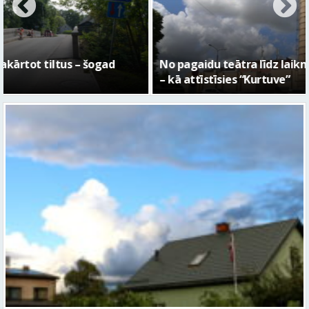
No pagaidu teātra līdz laikmetīgās kultūras centram
– kā attīstīsies “Kurtuve”