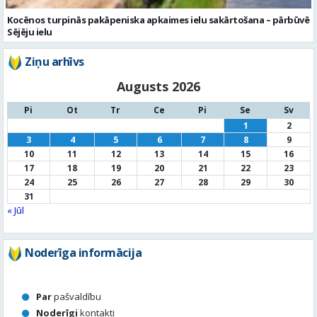
Kocēnos turpinās pakāpeniska apkaimes ielu sakārtošana – pārbūvē
Sējēju ielu
Ziņu arhīvs
Augusts 2026
Pi
Ot
Tr
Ce
Pi
Se
Sv
1
2
3
4
5
6
7
8
9
10
11
12
13
14
15
16
17
18
19
20
21
22
23
24
25
26
27
28
29
30
31
« Jūl
Noderīga informācija
Par
pašvaldību
Noderīgi
kontakti