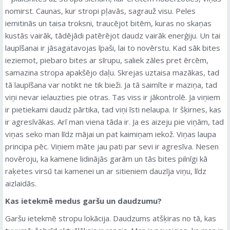
nomirst. Caunas, kur stropi pļavās, sagrauž visu. Peles
iemitinās un taisa troksni, traucējot bitēm, kuras no skaņas
kustās vairāk, tādējādi patērējot daudz vairāk enerģiju.
Un tai
laupīšanai ir jāsagatavojas īpaši, lai to novērstu. Kad sāk bites
ieziemot, piebaro bites ar sīrupu, saliek zāles pret ērcēm,
samazina stropa apakšējo daļu. Skrejas uztaisa mazākas, tad
tā laupīšana var notikt ne tik bieži. Ja tā saimīte ir maziņa, tad
viņi nevar ielauzties pie otras. Tas viss ir jākontrolē. Ja viņiem
ir pietiekami daudz pārtika, tad viņi īsti nelaupa. Ir šķirnes, kas
ir agresīvākas. Arī man viena tāda ir. Ja es aizeju pie viņām, tad
viņas seko man līdz mājai un pat kaimiņam iekož. Viņas laupa
principa pēc. Viņiem māte jau pati par sevi ir agresīva. Nesen
novēroju, ka kamene lidinājās garām un tās bites pilnīgi kā
raķetes virsū tai kamenei un ar sitieniem dauzīja viņu, līdz
aizlaidās.
Kas ietekmē medus garšu un daudzumu?
Garšu ietekmē stropu lokācija. Daudzums atšķiras no tā, kas