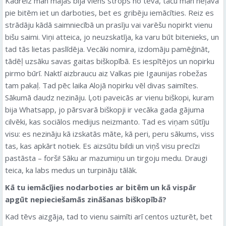
Kādreiz man mājās bija viens strops no tēva, taču man neļāva
pie bitēm iet un darboties, bet es gribēju iemācīties. Reiz es
strādāju kādā saimniecībā un prasīju vai varēšu nopirkt vienu
bišu saimi. Viņi atteica, jo neuzskatīja, ka varu būt bitenieks, un
tad tās lietas paslīdēja. Vecāki nomira, izdomāju pamēģināt,
tādēļ uzsāku savas gaitas biškopībā. Es iespītējos un nopirku
pirmo būrī. Naktī aizbraucu aiz Valkas pie Igaunijas robežas
tam pakaļ. Tad pēc laika Alojā nopirku vēl divas saimītes.
Sākumā daudz nezināju. Ļoti paveicās ar vienu biškopi, kuram
bija Whatsapp, jo pārsvarā biškopji ir vecāka gada gājuma
cilvēki, kas sociālos medijus neizmanto. Tad es viņam sūtīju
visu: es nezināju kā izskatās māte, kā peri, peru sākums, viss
tas, kas apkārt notiek. Es aizsūtu bildi un viņš visu precīzi
pastāsta – forši! Sāku ar mazumiņu un tirgoju medu. Draugi
teica, ka labs medus un turpināju tālāk.
Kā tu iemācījies nodarboties ar bitēm un kā vispār
apgūt nepieciešamās zināšanas biškopībā?
Kad tēvs aizgāja, tad to vienu saimīti arī centos uzturēt, bet