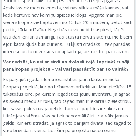
Šobrīd ir spietu laiks, tādēļ es reizi nedēļā izeju apgaitās.
Apskatos cik medus ienests, vai nav vilktas māšu kannas, vai
kādā ķertuvē nav kaimiņu spiets ielidojis. Apgaitā man pie
viena stropa aiziet aptuveni no 15 līdz 20 minūtēm, pētot kādi
peri ir, kāda attīstība. Negribās nevienu biti saspiest, tāpēc
visu dari lēni un uzmanīgi. Tas attīsta nervu sistēmu. Pie bitēm
ejot, katra kļūda būs dūriens. Tu kļūsti citādāks – tev parādās
interese un tu novērsies no apkārtējā, aizmirstot par raizēm.
Var redzēt, ka esi ar sirdi un dvēseli tajā. Iepriekš runāji
par Eiropas projektu – vai vari pastāstīt par to vairāk?
Es pagājušā gadā izlēmu iesaistīties jaunā lauksaimnieka
Eiropas projektā, kur pa brīnumam arī iekļuvu. Man piešķīra 15
tūkstošus eiro, pa kuriem iegādāties jaunu inventāru. Ja agrāk
es sviedu medu ar roku, tad tagad man ir iekārta uz elektrību,
kur savas pūles nav jāpieliek. Tam vēl papildus ir sūknis un
filtrācijas sistēma. Viss notiek nenormāli ātri. Ir atvākojamais
galds, kur ērti strādāt. Ja agrāk to darījām divatā, tad tagad to
varu brīvi darīt viens. Līdz šim pa projekta naudu esmu