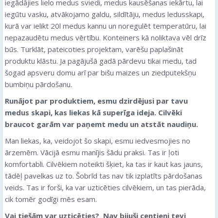
iegādājies lielo medus sviedi, medus kausēšanas iekārtu, lai
iegūtu vasku, atvākojamo galdu, sildītāju, medus ledusskapi,
kurā var ielikt 20l medus kannu un noregulēt temperatūru, lai
nepazaudētu medus vērtību. Konteiners kā noliktava vēl drīz
būs. Turklāt, pateicoties projektam, varēšu paplašināt
produktu klāstu. Ja pagājušā gadā pārdevu tikai medu, tad
šogad apsveru domu arī par bišu maizes un ziedputekšņu
bumbiņu pārdošanu.
Runājot par produktiem, esmu dzirdējusi par tavu
medus skapi, kas liekas kā superīga ideja. Cilvēki
braucot garām var paņemt medu un atstāt naudiņu.
Man liekas, ka, veidojot šo skapi, esmu iedvesmojies no
ārzemēm. Vācijā esmu manījis šādu praksi. Tas ir ļoti
komfortabli. Cilvēkiem noteikti šķiet, ka tas ir kaut kas jauns,
tādēļ pavelkas uz to. Šobrīd tas nav tik izplatīts pārdošanas
veids. Tas ir forši, ka var uzticēties cilvēkiem, un tas pierāda,
cik tomēr godīgi mēs esam.
Vai tiešām var uzticēties?
Nav bijuši centieni tevi