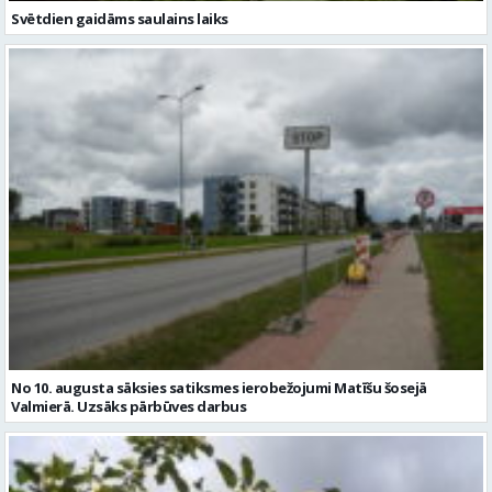
Svētdien gaidāms saulains laiks
No 10. augusta sāksies satiksmes ierobežojumi Matīšu šosejā
Valmierā. Uzsāks pārbūves darbus