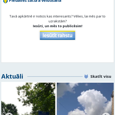
Piedalies satura veidošanā
Tavā apkārtnē ir noticis kas interesants? Vēlies, lai mēs par to
uzrakstām?
Iesūti, un mēs to publicēsim!
Aktuāli
Skatīt visu