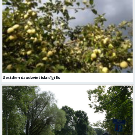
Sestdien daudzviet īslaicīgi līs