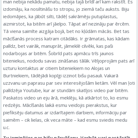
man nebija nekādu pamatu, nebija tajā brīdī arī kam rakstīt. Es
izdomāju, ka nosiltināšu to stropu, jo ziemā taču auksts. Biju
iedomājies, ka jābūt silti, tādēļ sakrāmēju putuplastus,
aizmirstot, ka bitēm arī jāelpo. Tāpat arī nezināju par ērcēm.
Tā viena saimīte aizgāja bojā, bet no kļūdām mācās. Bet tas
mācīšanās process katram citādāks. Ir grāmatas, kas kādam
palīdz, bet vairāk, manuprāt, jāmeklē cilvēki, kas paši
nodarbojas ar bitēm. Šobrīd pats apmācu trīs jaunos
biteniekus, nododu savas zināšanas tālāk. Vēljoprojām pats arī
uzturu kontaktus ar citiem biteniekiem no Alojas un
Burtniekiem, tādējādi kopīgi izzinot bišu pasauli. Vakarā
uzzvanu un paprasu par sev interesējošām lietām. Vēl man ļoti
palīdzēja Youtube, kur ar stundām skatījos video par bitēm.
Paskatos video un eju ārā, meklēju, kā atkārtot to, ko esmu
redzējis. Mācīšanās laikā esmu veidojis pierakstus, kur
piefiksēju datumus ar izdarītajiem darbiem, informāciju par
saimēm – cik lielas, cik veca māte – kad esmu sviedis medu
u.c.
Tu ieminējies par bišu pārvēšanu. Varbūt vari pastāstīt