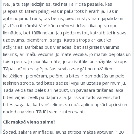
Nē, ja tu tajā iedziļinies, tad nē! Tā ir cita pasaule, kas
jāiepazīst. Bitēm pilnīgi viss ir pakārtots hierarhijā. Tas ir
apbrīnojami. Trans, tas bērns, piedzimst, viņam jāpalīdz un
jāiztīra citi rāmīši. Viņš kādu mēnesi drīkst tikai ap stropu
lidināties, bet tālāk nekur. Jau piedzimstot, katrai bitei ir savs
uzdevums, piemēram, sargs. Katrs strops ar kaut ko
atšķirsies. Darbības būs vienādas, bet atšķirsies vairums,
lielums, arī māšu vecums. Jo māte vecāka, jo mazāk dēj olas un
taisa perus. Jo jaunāka māte, jo attīstītāks un ražīgāks strops.
Tāpat arī bites spēj pašas sevi aizsargāt no dažādiem
kaitēkļiem, piemēram, pelēm. Ja bites ir pamodušās un pele
ieskrien stropā, tad bites sadzeļ viņu un uztaisa par mūmiju.
Tādā veidā tās peles arī nepūst, un pavasara tīrīšanas laikā
bites viņas izvelk pa daļām ārā. Ja irsis ir tāds varens, tad
bites sagaida, kad viņš ielidos stropā, aplido apkārt ap irsi un
nodedzina viņu. Tādēļ vien ir interesanti.
Cik maksā viena saime?
Šogad, sakarā ar inflāciju, jauns strops maksā aptuveni 120