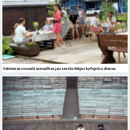
Valmieras novadā aizvadītas jau sestās Mājas kafejnīcu dienas