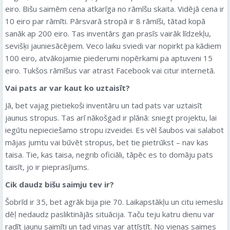
eiro. Bišu saimēm cena atkarīga no rāmīšu skaita. Vidējā cena ir
10 eiro par rāmīti. Pārsvarā stropā ir 8 rāmīši, tātad kopā
sanāk ap 200 eiro. Tas inventārs gan prasīs vairāk līdzekļu,
sevišķi jauniesācējiem. Veco laiku sviedi var nopirkt pa kādiem
100 eiro, atvākojamie piederumi nopērkami pa aptuveni 15
eiro. Tukšos rāmīšus var atrast Facebook vai citur internetā.
Vai pats ar var kaut ko uztaisīt?
Jā, bet vajag pietiekoši inventāru un tad pats var uztaisīt
jaunus stropus. Tas arī nākošgad ir plānā: sniegt projektu, lai
iegūtu nepieciešamo stropu izveidei. Es vēl šaubos vai salabot
mājas jumtu vai būvēt stropus, bet tie pietrūkst – nav kas
taisa. Tie, kas taisa, negrib oficiāli, tāpēc es to domāju pats
taisīt, jo ir pieprasījums.
Cik daudz bišu saimju tev ir?
Šobrīd ir 35, bet agrāk bija pie 70. Laikapstākļu un citu iemeslu
dēļ nedaudz pasliktinājās situācija. Taču teju katru dienu var
radīt jaunu saimīti un tad viņas var attīstīt. No vienas saimes