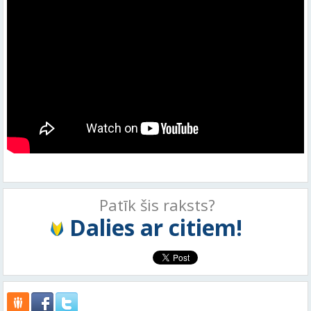
Patīk šis raksts?
Dalies ar citiem!