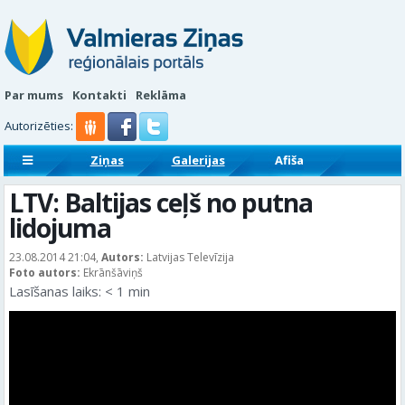
Par mums
Kontakti
Reklāma
Autorizēties:
Ziņas
Galerijas
Afiša
Sludinājumi
Reklāmraksti
LTV: Baltijas ceļš no putna
lidojuma
23.08.2014 21:04,
Autors:
Latvijas Televīzija
Foto autors:
Ekrānšāviņš
Lasīšanas laiks:
< 1
min