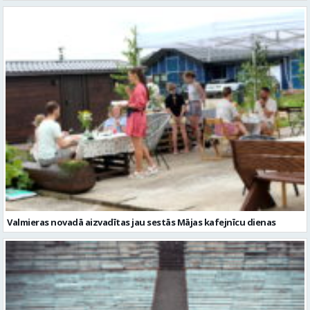
Valmieras novadā aizvadītas jau sestās Mājas kafejnīcu dienas