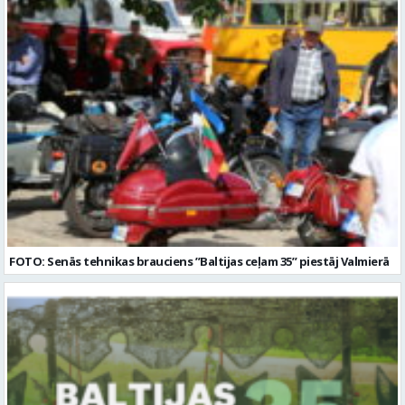
FOTO: Senās tehnikas brauciens ”Baltijas ceļam 35” piestāj Valmierā