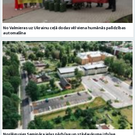
No Valmieras uz Ukrainu ceļā dodas vēl viena humānās palīdzības
automašīna
Noslēgusies Semināra ielas pārbūve un stāvlaukuma izbūve