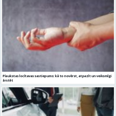
Plaukstas locītavas sastiepums: kā to novērst, atpazīt un veiksmīgi
ārstēt