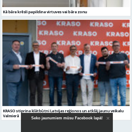
Kā bāra krēsli papildina virtuves vai bāra zonu
KRASO stiprina klātbūtni Latvijas reģionos un atklāj jaunu veikalu
Valmierā
Seko jaunumiem mūsu Facebook lapā!