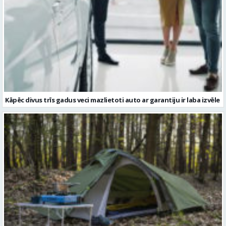
Kāpēc divus trīs gadus veci mazlietoti auto ar garantiju ir laba izvēle