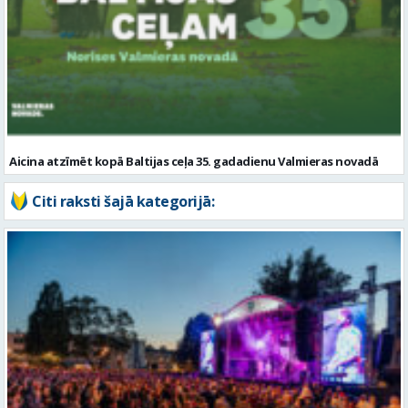
Aicina atzīmēt kopā Baltijas ceļa 35. gadadienu Valmieras novadā
Citi raksti šajā kategorijā: