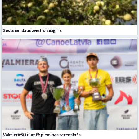
Sestdien daudzviet īslaicīgi līs
Valmierieši triumfē piemiņas sacensībās