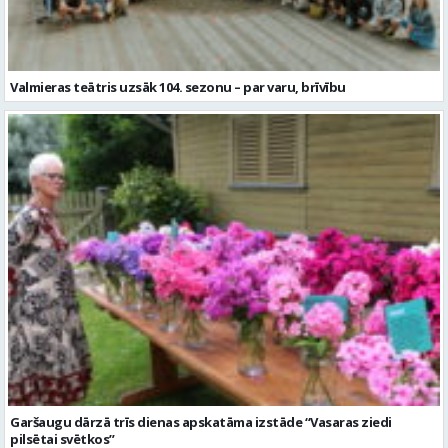
Valmieras teātris uzsāk 104. sezonu – par varu, brīvību
Garšaugu dārzā trīs dienas apskatāma izstāde “Vasaras ziedi
pilsētai svētkos”