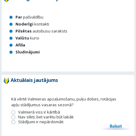
Par
pašvaldību
Noderīgi
kontakti
Pilsētas
autobusu saraksts
Valūtu
kursi
Afiša
Sludinājumi
Aktuālais jautājums
Kā vērtē Valmieras apzaļumošanu, puķu dobes, rotācijas
apļu stādījumus vasaras sezonā?
Valmierā viss ir kārtībā
Nav slikti, bet varētu būt labāk
Stādījumi ir nepārdomāti
Balsot