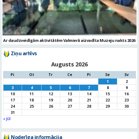
Ar daudzveidīgām aktivitātēm Valmierā aizvadīta Muzeju nakts 2026
Ziņu arhīvs
Augusts 2026
Pi
Ot
Tr
Ce
Pi
Se
Sv
1
2
3
4
5
6
7
8
9
10
11
12
13
14
15
16
17
18
19
20
21
22
23
24
25
26
27
28
29
30
31
« Jūl
Noderīga informācija