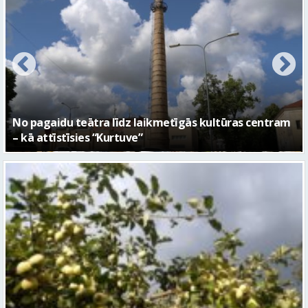
FOTO: Ar daudzveidīgiem notikumiem aizvadīta
Valmieras 743. dzimšanas diena