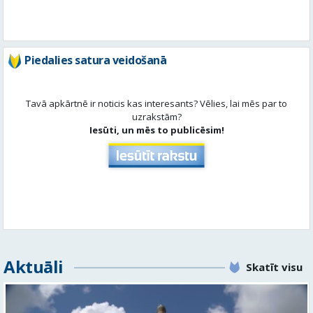
Piedalies satura veidošanā
Tavā apkārtnē ir noticis kas interesants? Vēlies, lai mēs par to
uzrakstām?
Iesūti, un mēs to publicēsim!
Aktuāli
Skatīt visu