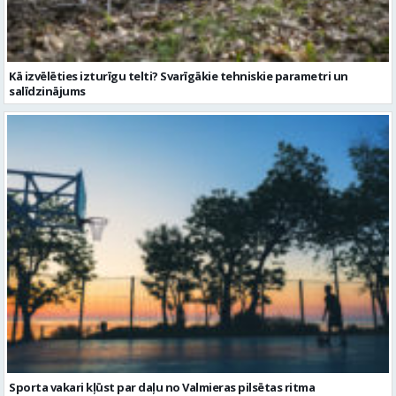
Kā izvēlēties izturīgu telti? Svarīgākie tehniskie parametri un
salīdzinājums
Sporta vakari kļūst par daļu no Valmieras pilsētas ritma