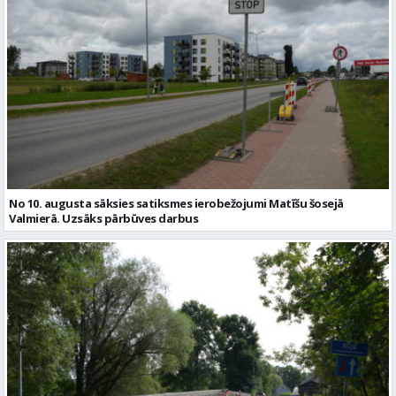
No 10. augusta sāksies satiksmes ierobežojumi Matīšu šosejā
Valmierā. Uzsāks pārbūves darbus