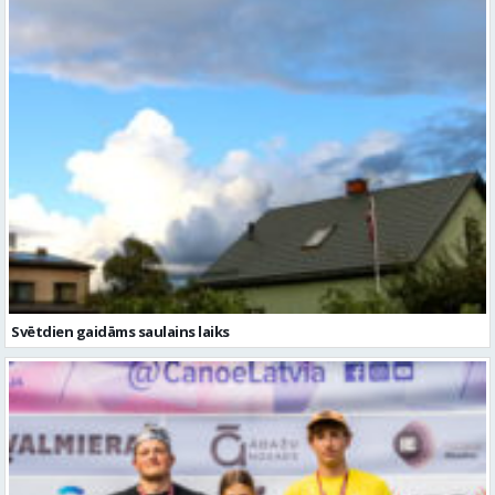
Svētdien gaidāms saulains laiks