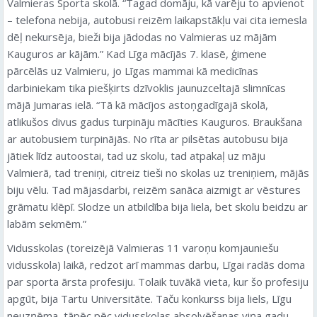
Valmieras Sporta skolā. “Tagad domāju, kā varēju to apvienot
– telefona nebija, autobusi reizēm laikapstākļu vai cita iemesla
dēļ nekursēja, bieži bija jādodas no Valmieras uz mājām
Kauguros ar kājām.” Kad Līga mācījās 7. klasē, ģimene
pārcēlās uz Valmieru, jo Līgas mammai kā medicīnas
darbiniekam tika piešķirts dzīvoklis jaunuzceltajā slimnīcas
mājā Jumaras ielā. “Tā kā mācījos astoņgadīgajā skolā,
atlikušos divus gadus turpināju mācīties Kauguros. Braukšana
ar autobusiem turpinājās. No rīta ar pilsētas autobusu bija
jātiek līdz autoostai, tad uz skolu, tad atpakaļ uz māju
Valmierā, tad treniņi, citreiz tieši no skolas uz treniņiem, mājās
biju vēlu. Tad mājasdarbi, reizēm sanāca aizmigt ar vēstures
grāmatu klēpī. Slodze un atbildība bija liela, bet skolu beidzu ar
labām sekmēm.”
Vidusskolas (toreizējā Valmieras 11 varoņu komjauniešu
vidusskola) laikā, redzot arī mammas darbu, Līgai radās doma
par sporta ārsta profesiju. Tolaik tuvākā vieta, kur šo profesiju
apgūt, bija Tartu Universitāte. Taču konkurss bija liels, Līgu
neuzņēma, tāpēc pēc vidusskolas absolvēšanas viņa gadu