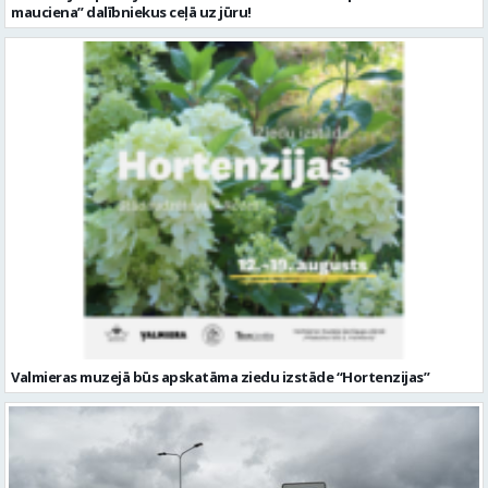
mauciena” dalībniekus ceļā uz jūru!
Valmieras muzejā būs apskatāma ziedu izstāde “Hortenzijas”