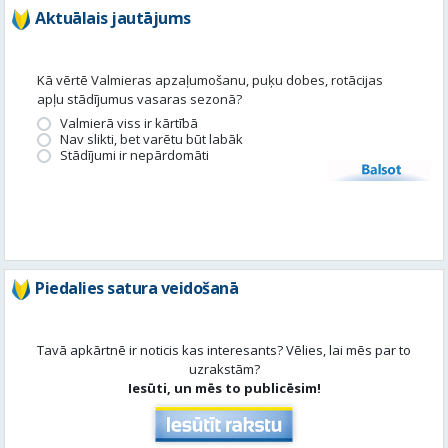
Aktuālais jautājums
Kā vērtē Valmieras apzaļumošanu, puķu dobes, rotācijas
apļu stādījumus vasaras sezonā?
Valmierā viss ir kārtībā
Nav slikti, bet varētu būt labāk
Stādījumi ir nepārdomāti
Balsot
Piedalies satura veidošanā
Tavā apkārtnē ir noticis kas interesants? Vēlies, lai mēs par to
uzrakstām?
Iesūti, un mēs to publicēsim!