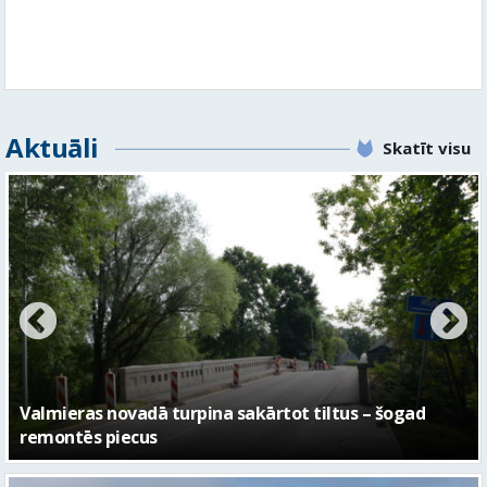
Aktuāli
Skatīt visu
No pagaidu teātra līdz laikmetīgās kultūras centram
– kā attīstīsies “Kurtuve”