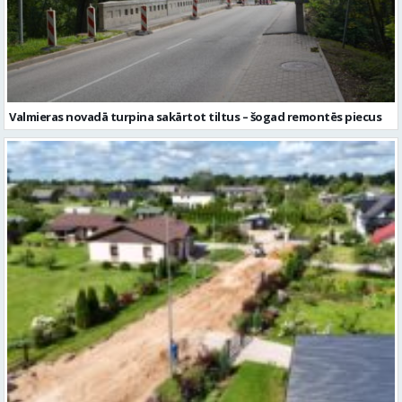
Valmieras novadā turpina sakārtot tiltus – šogad remontēs piecus