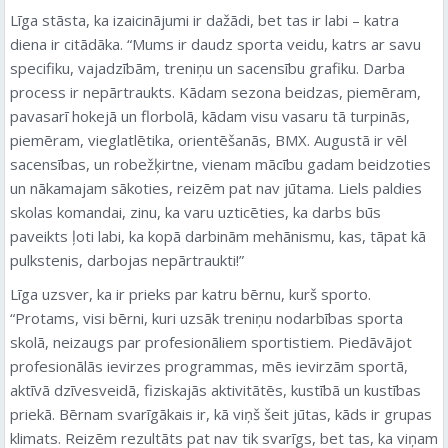
Līga stāsta, ka izaicinājumi ir dažādi, bet tas ir labi – katra
diena ir citādāka. “Mums ir daudz sporta veidu, katrs ar savu
specifiku, vajadzībām, treniņu un sacensību grafiku. Darba
process ir nepārtraukts. Kādam sezona beidzas, piemēram,
pavasarī hokejā un florbolā, kādam visu vasaru tā turpinās,
piemēram, vieglatlētika, orientēšanās, BMX. Augustā ir vēl
sacensības, un robežķirtne, vienam mācību gadam beidzoties
un nākamajam sākoties, reizēm pat nav jūtama. Liels paldies
skolas komandai, zinu, ka varu uzticēties, ka darbs būs
paveikts ļoti labi, ka kopā darbinām mehānismu, kas, tāpat kā
pulkstenis, darbojas nepārtraukti!”
Līga uzsver, ka ir prieks par katru bērnu, kurš sporto.
“Protams, visi bērni, kuri uzsāk treniņu nodarbības sporta
skolā, neizaugs par profesionāliem sportistiem. Piedāvājot
profesionālās ievirzes programmas, mēs ievirzām sportā,
aktīvā dzīvesveidā, fiziskajās aktivitātēs, kustībā un kustības
priekā. Bērnam svarīgākais ir, kā viņš šeit jūtas, kāds ir grupas
klimats. Reizēm rezultāts pat nav tik svarīgs, bet tas, ka viņam