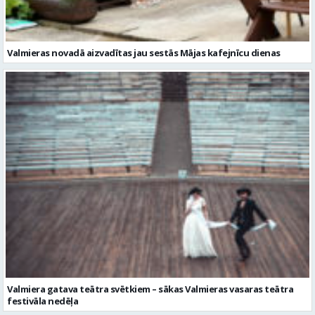
Valmieras novadā aizvadītas jau sestās Mājas kafejnīcu dienas
Valmiera gatava teātra svētkiem – sākas Valmieras vasaras teātra
festivāla nedēļa