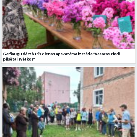
Garšaugu dārzā trīs dienas apskatāma izstāde “Vasaras ziedi
pilsētai svētkos”