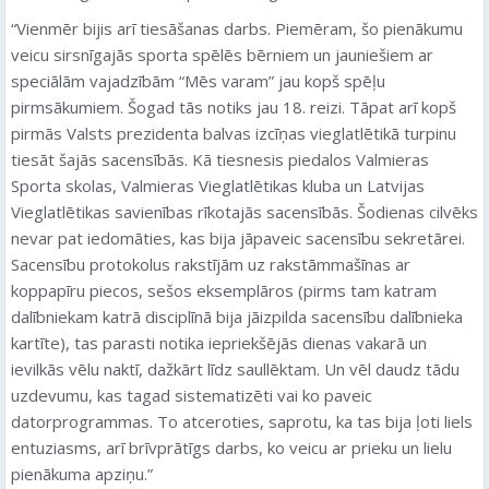
“Vienmēr bijis arī tiesāšanas darbs. Piemēram, šo pienākumu
veicu sirsnīgajās sporta spēlēs bērniem un jauniešiem ar
speciālām vajadzībām “Mēs varam” jau kopš spēļu
pirmsākumiem. Šogad tās notiks jau 18. reizi. Tāpat arī kopš
pirmās Valsts prezidenta balvas izcīņas vieglatlētikā turpinu
tiesāt šajās sacensībās. Kā tiesnesis piedalos Valmieras
Sporta skolas, Valmieras Vieglatlētikas kluba un Latvijas
Vieglatlētikas savienības rīkotajās sacensībās. Šodienas cilvēks
nevar pat iedomāties, kas bija jāpaveic sacensību sekretārei.
Sacensību protokolus rakstījām uz rakstāmmašīnas ar
koppapīru piecos, sešos eksemplāros (pirms tam katram
dalībniekam katrā disciplīnā bija jāizpilda sacensību dalībnieka
kartīte), tas parasti notika iepriekšējās dienas vakarā un
ievilkās vēlu naktī, dažkārt līdz saullēktam. Un vēl daudz tādu
uzdevumu, kas tagad sistematizēti vai ko paveic
datorprogrammas. To atceroties, saprotu, ka tas bija ļoti liels
entuziasms, arī brīvprātīgs darbs, ko veicu ar prieku un lielu
pienākuma apziņu.”