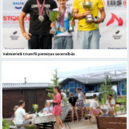
Valmierieši triumfē piemiņas sacensībās