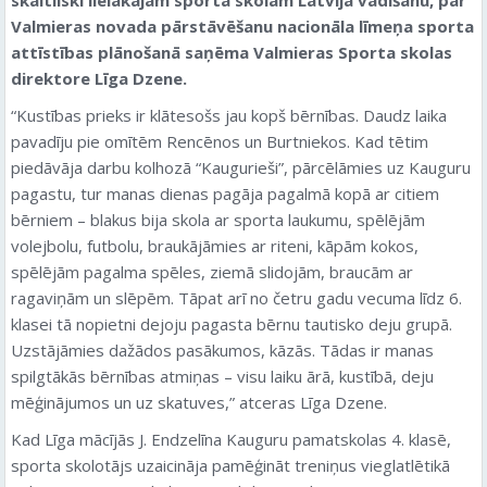
Valmieras novada pārstāvēšanu nacionāla līmeņa sporta
attīstības plānošanā saņēma Valmieras Sporta skolas
direktore Līga Dzene.
“Kustības prieks ir klātesošs jau kopš bērnības. Daudz laika
pavadīju pie omītēm Rencēnos un Burtniekos. Kad tētim
piedāvāja darbu kolhozā “Kaugurieši”, pārcēlāmies uz Kauguru
pagastu, tur manas dienas pagāja pagalmā kopā ar citiem
bērniem – blakus bija skola ar sporta laukumu, spēlējām
volejbolu, futbolu, braukājāmies ar riteni, kāpām kokos,
spēlējām pagalma spēles, ziemā slidojām, braucām ar
ragaviņām un slēpēm. Tāpat arī no četru gadu vecuma līdz 6.
klasei tā nopietni dejoju pagasta bērnu tautisko deju grupā.
Uzstājāmies dažādos pasākumos, kāzās. Tādas ir manas
spilgtākās bērnības atmiņas – visu laiku ārā, kustībā, deju
mēģinājumos un uz skatuves,” atceras Līga Dzene.
Kad Līga mācījās J. Endzelīna Kauguru pamatskolas 4. klasē,
sporta skolotājs uzaicināja pamēģināt treniņus vieglatlētikā