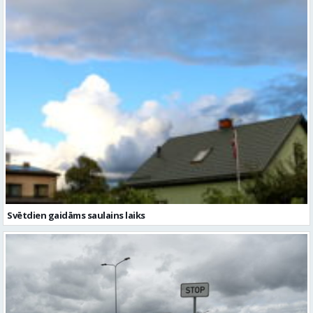
Svētdien gaidāms saulains laiks