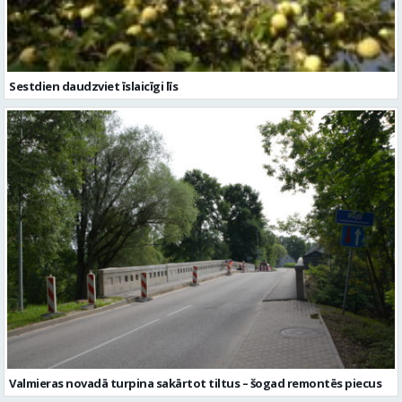
Sestdien daudzviet īslaicīgi līs
Valmieras novadā turpina sakārtot tiltus – šogad remontēs piecus