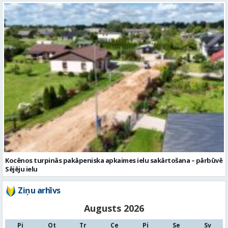
Kocēnos turpinās pakāpeniska apkaimes ielu sakārtošana – pārbūvē
Sējēju ielu
Ziņu arhīvs
Augusts 2026
Pi
Ot
Tr
Ce
Pi
Se
Sv