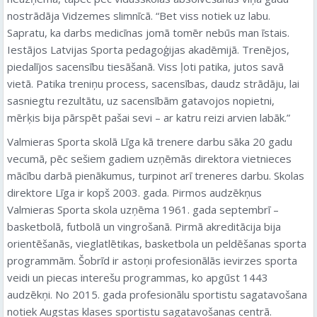
nostrādāja Vidzemes slimnīcā. “Bet viss notiek uz labu.
Sapratu, ka darbs medicīnas jomā tomēr nebūs man īstais.
Iestājos Latvijas Sporta pedagoģijas akadēmijā. Trenējos,
piedalījos sacensību tiesāšanā. Viss ļoti patika, jutos savā
vietā. Patika treniņu process, sacensības, daudz strādāju, lai
sasniegtu rezultātu, uz sacensībām gatavojos nopietni,
mērķis bija pārspēt pašai sevi – ar katru reizi arvien labāk.”
Valmieras Sporta skolā Līga kā trenere darbu sāka 20 gadu
vecumā, pēc sešiem gadiem uzņēmās direktora vietnieces
mācību darbā pienākumus, turpinot arī treneres darbu. Skolas
direktore Līga ir kopš 2003. gada. Pirmos audzēkņus
Valmieras Sporta skola uzņēma 1961. gada septembrī –
basketbolā, futbolā un vingrošanā. Pirmā akreditācija bija
orientēšanās, vieglatlētikas, basketbola un peldēšanas sporta
programmām. Šobrīd ir astoņi profesionālās ievirzes sporta
veidi un piecas interešu programmas, ko apgūst 1443
audzēkņi. No 2015. gada profesionālu sportistu sagatavošana
notiek Augstas klases sportistu sagatavošanas centrā.