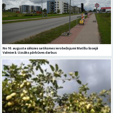
No 10. augusta sāksies satiksmes ierobežojumi Matīšu šosejā
Valmierā. Uzsāks pārbūves darbus