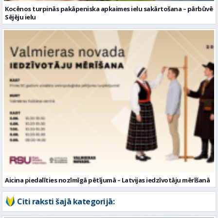
Kocēnos turpinās pakāpeniska apkaimes ielu sakārtošana – pārbūvē
Sējēju ielu
Aicina piedalīties nozīmīgā pētījumā – Latvijas iedzīvotāju mērīšanā
Citi raksti šajā kategorijā: