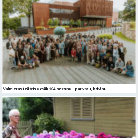
Valmieras teātris uzsāk 104. sezonu – par varu, brīvību