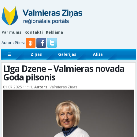
Par mums
Kontakti
Reklāma
Autorizēties:
Ziņas
Galerijas
Afiša
Sludinājumi
Reklāmraksti
Līga Dzene – Valmieras novada
Goda pilsonis
01.07.2025 11:11,
Autors:
Valmieras Ziņas