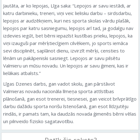
Jautāta, ar ko lepojas, Līga saka: “Lepojos ar savu iestādi, ar
katru darbinieku, treneri, viņi veic lielisku darbu – sirdsdarbu,
lepojos ar audzēkņiem, kuri nes sporta skolas vārdu plašāk,
lepojos par katru sasniegumu, lepojos arī tad, ja godalgu nav
izdevies iegūt, bet bērni iepazīst kustības prieku, lepojos, ka
viņi izauguši par mērķtiecīgiem cilvēkiem, jo sports iemāca
sevi disciplinēt, saplānot dienu, izvirzīt mērķi, censties to
lēnām un pakāpeniski sasniegt. Lepojos ar savu pilsētu
Valmieru un mūsu novadu. Un lepojos ar savu ģimeni, kas ir
lielākais atbalsts.”
Līgas Dzenes darbs, gan vadot skolu, gan pārstāvot
Valmieras novadu nacionāla līmeņa sporta attīstības
plānošanā, gan esot trenerei, tiesnesei, gan veicot brīvprātīgo
darbu dažādu sporta norišu īstenošanā, gan esot līdzjutēju
rindās, ir pamats tam, ka daudzās novada ģimenēs bērni vēlas
un pilnveido fizisko sagatavotību.
Patīk šis raksts?