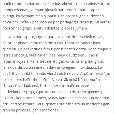
patīk te būt un darboties. Fiziskās aktivitātes mūsdienās ir ļoti
nepieciešamas, jo esam kļuvuši par sēdošu tautu, tāpēc
svarīgi, ka bērnam treniņi patīk. Par interesi gan sūdzēties
nevaram, pašlaik pat jādomā par pedagogu piesaisti, lai varētu
nodrošināt grupu skaitu atbilstoši pieprasījumam.”
Jautāta par atpūtu, Līga stāsta, ka patīk doties ekskursijās,
ceļot, ar ģimeni atpūsties pie jūras, tāpat arī palasīt kādu
grāmatu un paskatīties filmu, parušināties dārzā. “Man mājās ir
izcils sēņotājs, kurš rudenī nes mājā daudz sēņu. Tad ir
jāpadarbojas ar tām. Bet nereti gadās tā, ka ar pilnu grozu
jānāk uz darbu un sēnes jādāvina kolēģiem – tik daudz, ka
savārīt vai salikt burciņās vienā reizē nevar.” Atpūta ir svarīga,
jo “treneris lielākoties pārdzīvo vairāk nekā bērns, kurš ir
distancē vai laukumā, bet treneris ir malā un, zinot, uz ko
audzēknis ir spējīgs, jūt līdzi no visas sirds. Priecājamies par
uzvaru, kopā bēdājamies, ja nav kaut kas sanācis. Un pēc tam
ātri jāatrod resursi, lai turpinātu būt atbalsts un motivētu gan
treniņu procesā, gan emocionāli”.