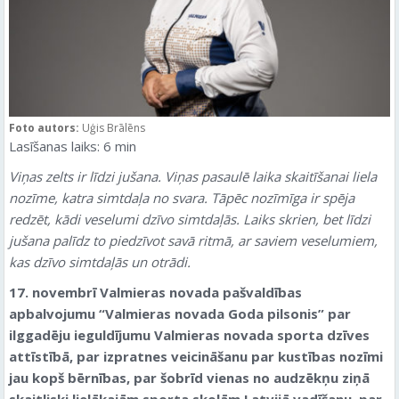
Foto autors:
Uģis Brālēns
Lasīšanas laiks:
6
min
Viņas zelts ir līdzi jušana. Viņas pasaulē laika skaitīšanai liela
nozīme, katra simtdaļa no svara. Tāpēc nozīmīga ir spēja
redzēt, kādi veselumi dzīvo simtdaļās. Laiks skrien, bet līdzi
jušana palīdz to piedzīvot savā ritmā, ar saviem veselumiem,
kas dzīvo simtdaļās un otrādi.
17. novembrī Valmieras novada pašvaldības
apbalvojumu “Valmieras novada Goda pilsonis” par
ilggadēju ieguldījumu Valmieras novada sporta dzīves
attīstībā, par izpratnes veicināšanu par kustības nozīmi
jau kopš bērnības, par šobrīd vienas no audzēkņu ziņā
skaitliski lielākajām sporta skolām Latvijā vadīšanu, par