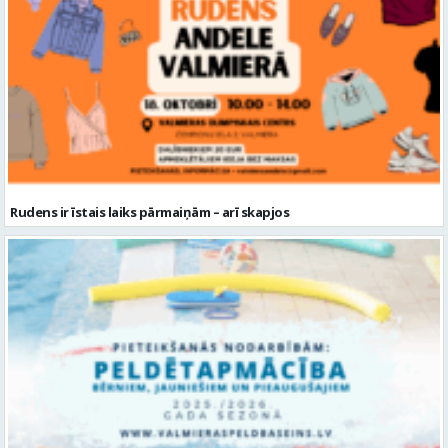
Rudens ir īstais laiks pārmaiņām – arī skapjos