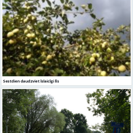
Sestdien daudzviet īslaicīgi līs