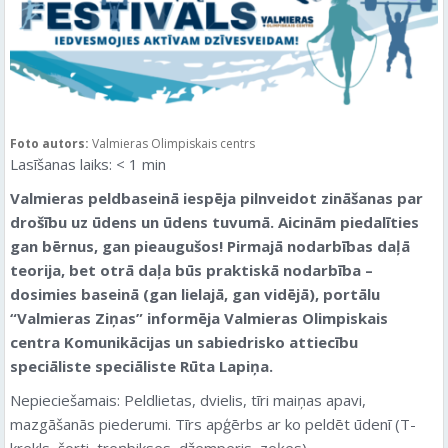
Foto autors:
Valmieras Olimpiskais centrs
Lasīšanas laiks:
< 1
min
Valmieras peldbaseinā iespēja pilnveidot zināšanas par
drošību uz ūdens un ūdens tuvumā. Aicinām piedalīties
gan bērnus, gan pieaugušos! Pirmajā nodarbības daļā
teorija, bet otrā daļa būs praktiskā nodarbība –
dosimies baseinā (gan lielajā, gan vidējā), portālu
“Valmieras Ziņas” informēja Valmieras Olimpiskais
centra Komunikācijas un sabiedrisko attiecību
speciāliste speciāliste Rūta Lapiņa.
Nepieciešamais: Peldlietas, dvielis, tīri maiņas apavi,
mazgāšanās piederumi. Tīrs apģērbs ar ko peldēt ūdenī (T-
krekls, šorti, treņbikses, džemperis, zeķes)