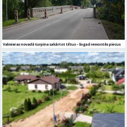
Valmieras novadā turpina sakārtot tiltus – šogad remontēs piecus