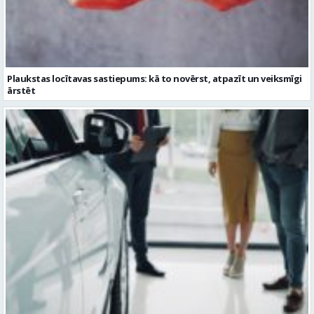
Plaukstas locītavas sastiepums: kā to novērst, atpazīt un veiksmīgi
ārstēt