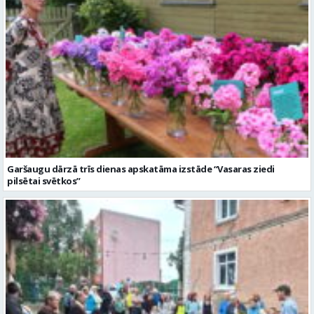
Garšaugu dārzā trīs dienas apskatāma izstāde “Vasaras ziedi
pilsētai svētkos”