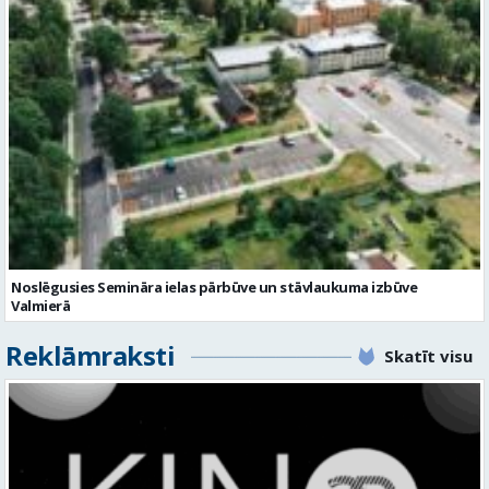
Noslēgusies Semināra ielas pārbūve un stāvlaukuma izbūve
Valmierā
Reklāmraksti
Skatīt visu