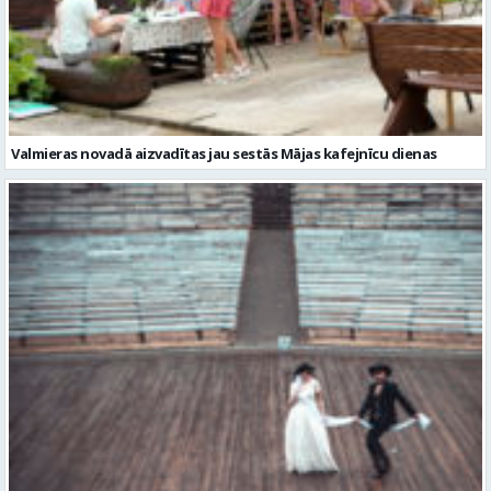
Valmieras novadā aizvadītas jau sestās Mājas kafejnīcu dienas