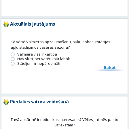
Aktuālais jautājums
Kā vērtē Valmieras apzaļumošanu, puķu dobes, rotācijas
apļu stādījumus vasaras sezonā?
Valmierā viss ir kārtībā
Nav slikti, bet varētu būt labāk
Stādījumi ir nepārdomāti
Balsot
Piedalies satura veidošanā
Tavā apkārtnē ir noticis kas interesants? Vēlies, lai mēs par to
uzrakstām?