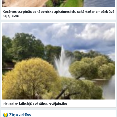
Kocēnos turpinās pakāpeniska apkaimes ielu sakārtošana – pārbūvē
Sējēju ielu
Piektdien laiks kļūs vēsāks un vējaināks
Ziņu arhīvs