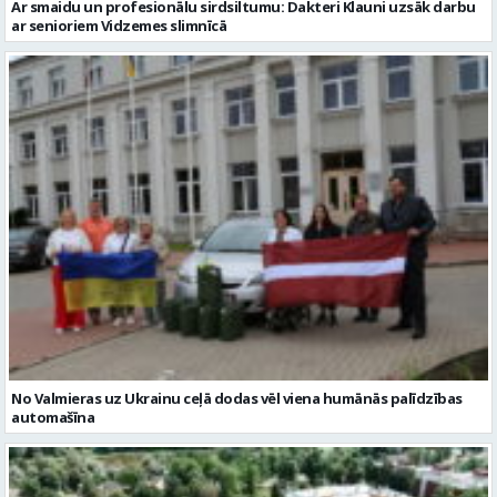
Ar smaidu un profesionālu sirdsiltumu: Dakteri Klauni uzsāk darbu
ar senioriem Vidzemes slimnīcā
No Valmieras uz Ukrainu ceļā dodas vēl viena humānās palīdzības
automašīna