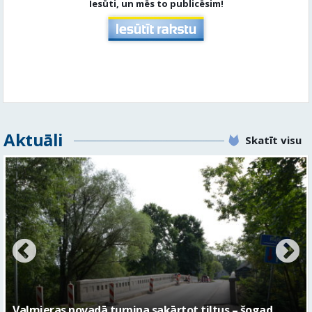
Iesūti, un mēs to publicēsim!
Aktuāli
Skatīt visu
No pagaidu teātra līdz laikmetīgās kultūras centram