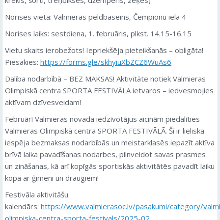
Norises vieta: Valmieras peldbaseins, Čempionu iela 4
Norises laiks: sestdiena, 1. februāris, plkst. 14.15-16.15
Vietu skaits ierobežots! Iepriekšēja pieteikšanās – obligāta!
Piesakies:
https://forms.gle/skhyiuXbZCZ6WuAs6
Dalība nodarbībā – BEZ MAKSAS! Aktivitāte notiek Valmieras
Olimpiskā centra SPORTA FESTIVĀLA ietvaros – iedvesmojies
aktīvam dzīvesveidam!
Februārī Valmieras novada iedzīvotājus aicinām piedalīties
Valmieras Olimpiskā centra SPORTA FESTIVĀLĀ. Šī ir lieliska
iespēja bezmaksas nodarbībās un meistarklasēs iepazīt aktīva
brīvā laika pavadīšanas nodarbes, pilnveidot savas prasmes
un zināšanas, kā arī kopīgās sportiskās aktivitātēs pavadīt laiku
kopā ar ģimeni un draugiem!
Festivāla aktivitāšu
kalendārs:
https://www.valmierasoc.lv/pasakumi/category/valm
olimpiska-centra-sporta-festivals/2025-02