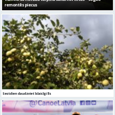
– kā attīstīsies “Kurtuve”
Sestdien daudzviet īslaicīgi līs