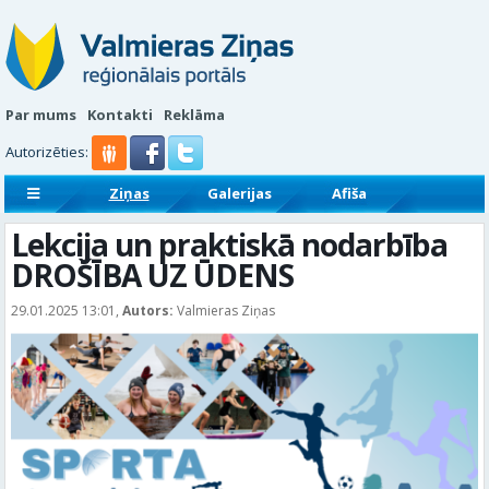
Par mums
Kontakti
Reklāma
Autorizēties:
Ziņas
Galerijas
Afiša
Sludinājumi
Reklāmraksti
Lekcija un praktiskā nodarbība
DROŠĪBA UZ ŪDENS
29.01.2025 13:01,
Autors:
Valmieras Ziņas