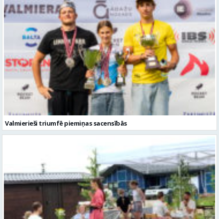
Valmierieši triumfē piemiņas sacensībās