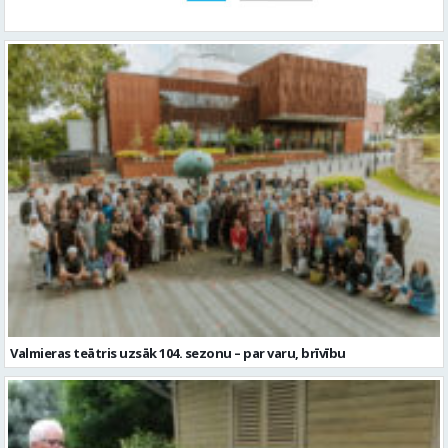
Valmieras teātris uzsāk 104. sezonu – par varu, brīvību