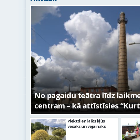
s –
No pagaidu teātra līdz laikm
centram – kā attīstīsies “Kur
Piektdien laiks kļūs
vēsāks un vējaināks