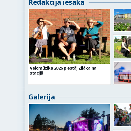
Redakcija iesaka
Velomūzika 2026 piestāj Zilākalna
stacijā
Galerija