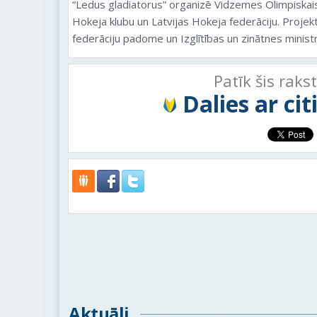
“Ledus gladiatorus” organizē Vidzemes Olimpiskai
Hokeja klubu un Latvijas Hokeja federāciju. Projek
federāciju padome un Izglītības un zinātnes ministr
Patīk šis raks
Dalies ar ci
Aktuāli