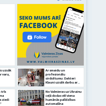
idīgiem notikumiem
is uzsāk
Ar smaidu un
r varu,
profesionālu
s 743. dzimšanas diena
FOTO: V
sirdsiltumu: Dakteri
Klauni uzsāk darbu ar
senioriem Vidzemes
slimnīcā
trīs
No Valmieras uz Ukrainu
āma
ceļā dodas vēl viena
s ziedi
humānās palīdzības
”
automašīna