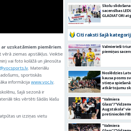
Skolu slidošana
sacensības LED
GLADIATORI atg
Citi raksti šajā kategorij
i ar uzskatāmiem piemēriem
.
Valmierieši tri
piemiņas sacen
t vērā ziemas apstākļus. Veiktie
in) vai foto kolāžā un jānosūta
o@vocsports.lv
. Materiālu
Noslēdzies Latv
, radošums, sportiskās
kausa posms sv
šāka informācija
www.voc.lv
.
stieņa spiešanā
atkārtojumu sk
 skolēnu, šajā sezonā ir
teriāli tiks vērtēti šādās klašu
“Valmiera
Glass”/”Vidzem
Augstskola” vi
pretiniecēm FIB
 atpūtas un izziņas vietu
kausā būs “Elan
“Valmiera
Glass”/”Vidzem