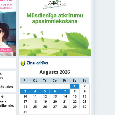
Ziņu arhīvs
Augusts 2026
s
US
Pi
Ot
Tr
Ce
Pi
Se
Sv
1
2
sākusies!
3
4
5
6
7
8
9
10
11
12
13
14
15
16
ri”
zonā
17
18
19
20
21
22
23
dalībnieku
24
25
26
27
28
29
30
31