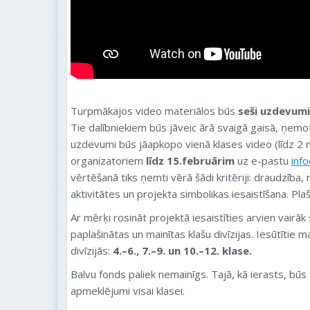
Turpmākajos video materiālos būs
seši uzdevum
Tie dalībniekiem būs jāveic ārā svaigā gaisā, ņemo
uzdevumi būs jāapkopo vienā klases video (līdz 2 m
organizatoriem
līdz 15.februārim
uz e-pastu
inf
vērtēšanā tiks ņemti vērā šādi kritēriji: draudzība
aktivitātes un projekta simbolikas iesaistīšana. Pla
Ar mērķi rosināt projektā iesaistīties arvien vairāk
paplašinātas un mainītas klašu divīzijas. Iesūtītie ma
divīzijās:
4.–6., 7.–9. un 10.–12. klase.
Balvu fonds paliek nemainīgs. Tajā, kā ierasts, būs
apmeklējumi visai klasei.