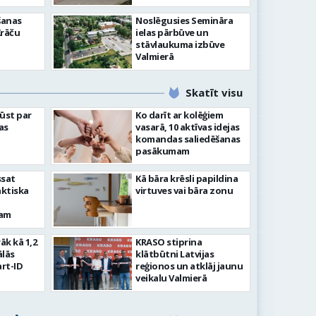
šanas
Noslēgusies Semināra
Krāču
ielas pārbūve un
stāvlaukuma izbūve
Valmierā
Skatīt visu
ļūst par
Ko darīt ar kolēģiem
as
vasarā, 10 aktīvas idejas
komandas saliedēšanas
pasākumam
ssat
Kā bāra krēsli papildina
aktiska
virtuves vai bāra zonu
kam
rāk kā 1,2
KRASO stiprina
ālās
klātbūtni Latvijas
rt-ID
reģionos un atklāj jaunu
veikalu Valmierā