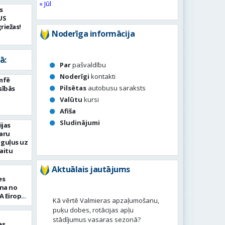
« Jūl
s
US
riežas!
Noderīga informācija
ā:
Par
pašvaldību
Noderīgi
kontakti
umfē
Pilsētas
autobusu saraksts
sībās
Valūtu
kursi
Afiša
Sludinājumi
ijas
aru
 guļus uz
aitu
Aktuālais jautājums
es
ena no
A Eiropas
Kā vērtē Valmieras apzaļumošanu,
 Chalon”
puķu dobes, rotācijas apļu
stādījumus vasaras sezonā?
es