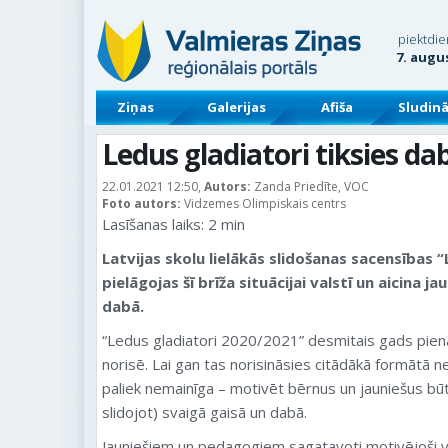
piektdie
7. augu
Ziņas
Galerijas
Afiša
Sludin
Ledus gladiatori tiksies dab
22.01.2021 12:50,
Autors:
Zanda Priedīte, VOC
Foto autors:
Vidzemes Olimpiskais centrs
Lasīšanas laiks:
2
min
Latvijas skolu lielākās slidošanas sacensības 
pielāgojas šī brīža situācijai valstī un aicina ja
dabā.
“Ledus gladiatori 2020/2021” desmitais gads pien
norisē. Lai gan tas norisināsies citādākā formātā n
paliek nemainīga – motivēt bērnus un jauniešus būt
slidojot) svaigā gaisā un dabā.
Jauniešiem un pedagogiem sagatavoti motivējoši vi