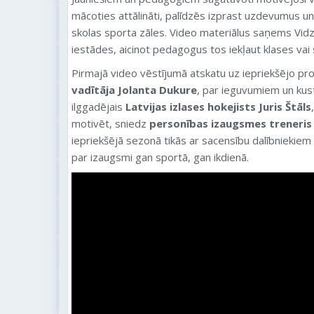
mācoties attālināti, palīdzēs izprast uzdevumus un
skolas sporta zāles. Video materiālus saņems Vidz
iestādes, aicinot pedagogus tos iekļaut klases vai
Pirmajā video vēstījumā atskatu uz iepriekšējo p
vadītāja Jolanta Dukure
, par ieguvumiem un ku
ilggadējais
Latvijas izlases hokejists Juris Štāls
motivēt, sniedz
personības izaugsmes treneris
iepriekšējā sezonā tikās ar sacensību dalībniekiem 
par izaugsmi gan sportā, gan ikdienā.