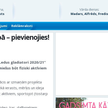
na,
Vārda dienas:
sts
Madars, Alfrēds, Fredi
ājumi
Reklāmraksti
ā – pievienojies!
“Ledus gladiatori 2020/21”
uniešus būt fiziski aktīviem
ācis ar izmaiņām projekta
ekā ierasts, mērķis un ideja
 aktīviem, sportojot (tostarp
deo, kas, dalībniekiem