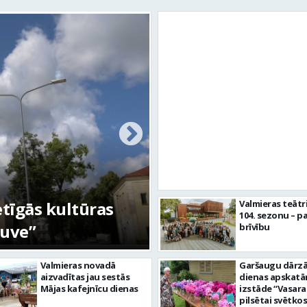
etīgās kultūras
FOTO: Ar daudzve
Valmieras teātr
104. sezonu – pa
tuve”
aizvadīta Valmiera
brīvību
Valmieras novadā
Garšaugu dārzā 
aizvadītas jau sestās
dienas apskat
Mājas kafejnīcu dienas
izstāde “Vasara
pilsētai svētkos