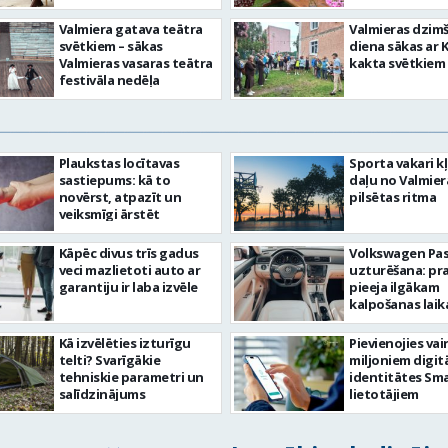
Valmiera gatava teātra
Valmieras dzim
svētkiem – sākas
diena sākas ar 
Valmieras vasaras teātra
kakta svētkiem
festivāla nedēļa
Plaukstas locītavas
Sporta vakari k
sastiepums: kā to
daļu no Valmier
novērst, atpazīt un
pilsētas ritma
veiksmīgi ārstēt
Kāpēc divus trīs gadus
Volkswagen Pa
veci mazlietoti auto ar
uzturēšana: pr
garantiju ir laba izvēle
pieeja ilgākam
kalpošanas lai
Kā izvēlēties izturīgu
Pievienojies vai
telti? Svarīgākie
miljoniem digit
tehniskie parametri un
identitātes Sma
salīdzinājums
lietotājiem