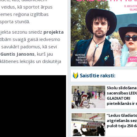
 veidus, kā sportot ārpus
emes reģiona izglītības
 sporta stundā.
rojekta sezonu sniedz
projekta
stībām svaigā gaisā iedvesmo
, savukārt padomus, kā sevi
 Guntis Jansons
, kurš jau
klātienes lekcijās un diskutēja
Saistītie raksti:
Skolu slidošana
sacensības LED
GLADIATORI
pieteikšanās ir 
“Ledus Gladiato
atgriešanās se
pulcē teju 250 