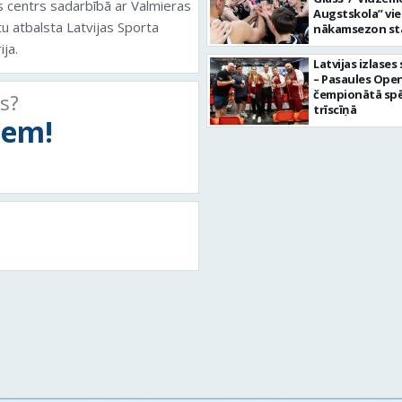
s centrs sadarbībā ar Valmieras
Augstskola” vi
tu atbalsta Latvijas Sporta
nākamsezon st
FIBA Eiropas ka
ija.
Latvijas izlases
– Pasaules Ope
čempionātā sp
ts?
trīscīņā
tiem!