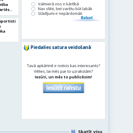
Valmierā viss ir kārtībā
enība
Nav slikti, bet varētu būt labāk
artēs
Stādījumi ir nepārdomāti
usā
Balsot
 sportisti
n
ēka
Piedalies satura veidošanā
Tavā apkārtnē ir noticis kas interesants?
Vēlies, lai mēs par to uzrakstām?
Iesūti, un mēs to publicēsim!
Skatīt visu