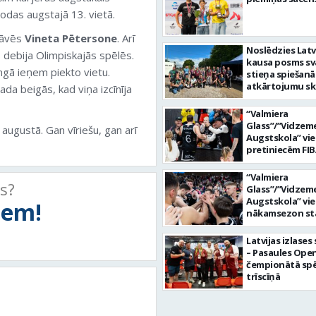
odas augstajā 13. vietā.
stāvēs
Vineta Pētersone
. Arī
Noslēdzies Latv
s debija Olimpiskajās spēlēs.
kausa posms sv
ngā ieņem piekto vietu.
stieņa spiešanā
atkārtojumu sk
da beigās, kad viņa izcīnīja
“Valmiera
Glass”/”Vidzem
augustā. Gan vīriešu, gan arī
Augstskola” vi
pretiniecēm FIB
kausā būs “Elan
“Valmiera
ts?
Glass”/”Vidzem
Augstskola” vi
tiem!
nākamsezon st
FIBA Eiropas ka
Latvijas izlases
– Pasaules Ope
čempionātā sp
trīscīņā