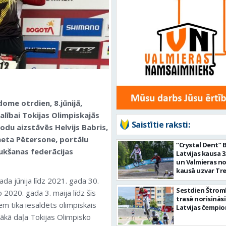
ome otrdien, 8.jūnijā,
alībai Tokijas Olimpiskajās
Saistītie raksti:
godu aizstāvēs Helvijs Babris,
ineta Pētersone, portālu
“Crystal Dent”
ukšanas federācijas
Latvijas kausa 
un Valmieras n
kausā uzvar Tre
Puriņš un Kārkl
gada jūnija līdz 2021. gada 30.
Sestdien Štro
2020. gada 3. maija līdz šīs
trasē norisinās
 tika iesaldēts olimpiskais
Latvijas čempi
ielākā daļa Tokijas Olimpisko