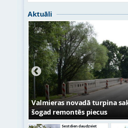
Aktuāli
s –
No pagaidu teātra līdz laikm
centram – kā attīstīsies “Kur
Sestdien daudzviet