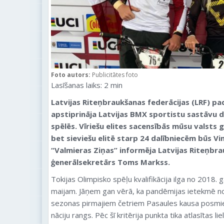
Foto autors:
Publicitātes foto
Lasīšanas laiks:
2
min
Latvijas Riteņbraukšanas federācijas (LRF) pad
apstiprināja Latvijas BMX sportistu sastāvu d
spēlēs. Vīriešu elites sacensībās mūsu valsts 
bet sieviešu elitē starp 24 dalībniecēm būs V
“Valmieras Ziņas” informēja Latvijas Riteņbra
ģenerālsekretārs Toms Markss.
Tokijas Olimpisko spēļu kvalifikācija ilga no 2018. 
maijam. Jāņem gan vērā, ka pandēmijas ietekmē no 
sezonas pirmajiem četriem Pasaules kausa posmiem
nāciju rangs. Pēc šī kritērija punkta tika atlasītas l