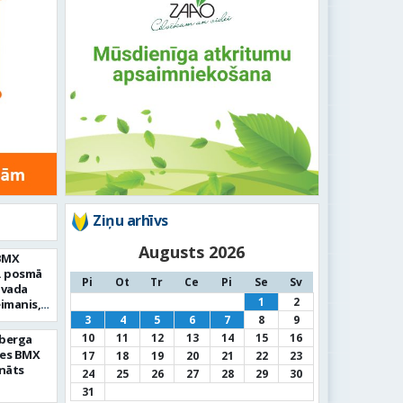
Ziņu arhīvs
Augusts 2026
 BMX
3. posmā
Pi
Ot
Tr
Ce
Pi
Se
Sv
ovada
1
2
imanis,
iņa
3
4
5
6
7
8
9
10
11
12
13
14
15
16
mberga
ies BMX
17
18
19
20
21
22
23
onāts
24
25
26
27
28
29
30
31