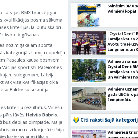
Svinēsim BMX s
Valmierā kopā!
ja Latvijas BMX braucēji gan
ms kvalifikācijas posma sākuma
es kritērijus, lai būtu skaidri
“Crystal Dent”
ēc kvotu iegūšanas.
Latvijas kausa 
Avotu trasē uz
ades nozīmīgākajam sporta
Langmanis un K
ās kategorijās Latvija nopelnīja
šajiem Pasaules kausa posmiem
Valmierā norisi
Crystal Dent B
n Vācijas sportisti. Pateicoties
Latvijas kausa 
iskajam sniegumam, Latvija
un Valmieras n
vāk visā kvalifikācijas ciklā
kausa izcīņa BM
anesu Buldinsku sekmēja
Valmiera uzņem
gada UEC Eirop
čempionātu
 kritēriju rezultātus. Vīriešu
ēs pārstāvēs
Helvijs Babris
.
Citi raksti šajā kategorij
ī būs debijas olimpiāde. Maija
is pirmo reizi karjerā izcīnīja
Valmierieši tri
šim karjeras augstākais
piemiņas sacen