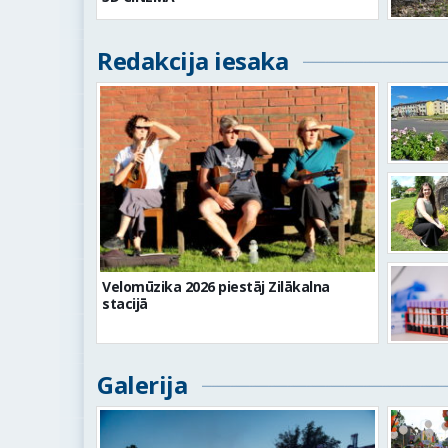
Redakcija iesaka
Velomūzika 2026 piestāj Zilākalna
stacijā
Galerija