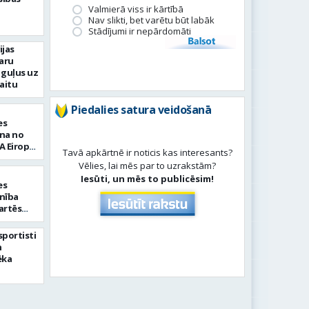
Valmierā viss ir kārtībā
Nav slikti, bet varētu būt labāk
Stādījumi ir nepārdomāti
Balsot
ijas
aru
 guļus uz
aitu
Piedalies satura veidošanā
es
ena no
A Eiropas
Tavā apkārtnē ir noticis kas interesants?
 Chalon”
Vēlies, lai mēs par to uzrakstām?
Iesūti, un mēs to publicēsim!
es
enība
artēs
usā
 sportisti
n
ēka