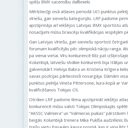
spēļu BMX sacensību dalībnieki.
Mērķtiecīgi visā atlases periodā UCI punktus pelnī
vīriešu, gan sieviešu kategorijās. LRF padome pir
apstiprināja arī iekšējos Latvijas BMX sportistu atlas
nosacījumi mūsu braucēju kvalifikācijas iespējām p
Gan Latvijas vīriešu, gan sieviešu sportisti četrg
forumam kvalificējās pēc olimpiskā nāciju ranga. Ab
pa vienai vietai. Vīru konkurencē līdz pat izšķiro
Kolumbijā, latviešu sīvākie konkurenti bija Itālijas u
galvenokārt Helvija Babra un Kristena Krīgera liel
savas pozīcijas pārliecinoši nosargāja. Dāmām visaktī
punktus pelnīja Vineta Pētersone, kura kopā ar V
kvalificēšanos Tokijas OS.
Otrdien LRF padome lēma apstiprināt iekšējo atlases
konkurencē mūsu valsti Tokijas Olimpiskajās spēl
“AKSSC Valmiera” un “Valmieras puikas” pārstāvim š
beigās Kolumbijā trenera Mika Puķīša audzēknis Babr
trešo vietu Pasaules kausa posmā, kas ir viņa līdz 