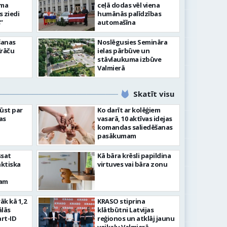
āma
ceļā dodas vēl viena
s ziedi
humānās palīdzības
”
automašīna
šanas
Noslēgusies Semināra
Krāču
ielas pārbūve un
stāvlaukuma izbūve
Valmierā
Skatīt visu
ļūst par
Ko darīt ar kolēģiem
as
vasarā, 10 aktīvas idejas
komandas saliedēšanas
pasākumam
ssat
Kā bāra krēsli papildina
aktiska
virtuves vai bāra zonu
kam
rāk kā 1,2
KRASO stiprina
ālās
klātbūtni Latvijas
rt-ID
reģionos un atklāj jaunu
veikalu Valmierā