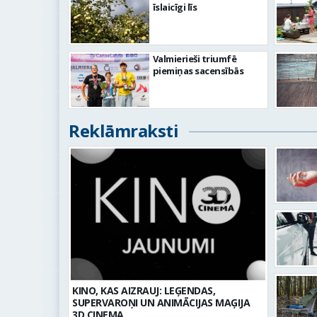
īslaicīgi līs
Valmierieši triumfē
piemiņas sacensībās
Reklāmraksti
KINO, KAS AIZRAUJ: LEĢENDAS,
SUPERVAROŅI UN ANIMĀCIJAS MAĢIJA
3D CINEMA