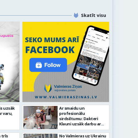
Skatīt visu
idīgiem notikumiem
is uzsāk
Ar smaidu un
r varu,
profesionālu
as 743. dzimšanas diena
FOTO: V
sirdsiltumu: Dakteri
Klauni uzsāk darbu ar
senioriem Vidzemes
slimnīcā
trīs
No Valmieras uz Ukrainu