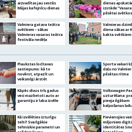
aizvadītas jau sestās
dienas apskat
Mājas kafejnīcu dienas
izstāde “Vasara
pilsētai svētkos
Valmiera gatava teātra
Valmieras dzim
svētkiem – sākas
diena sākas ar 
Valmieras vasaras teātra
kakta svētkiem
festivāla nedēļa
Plaukstas locītavas
Sporta vakari k
sastiepums: kā to
daļu no Valmier
novērst, atpazīt un
pilsētas ritma
veiksmīgi ārstēt
Kāpēc divus trīs gadus
Volkswagen Pa
veci mazlietoti auto ar
uzturēšana: pr
garantiju ir laba izvēle
pieeja ilgākam
kalpošanas lai
Kā izvēlēties izturīgu
Pievienojies vai
telti? Svarīgākie
miljoniem digit
tehniskie parametri un
identitātes Sma
salīdzinājums
lietotājiem