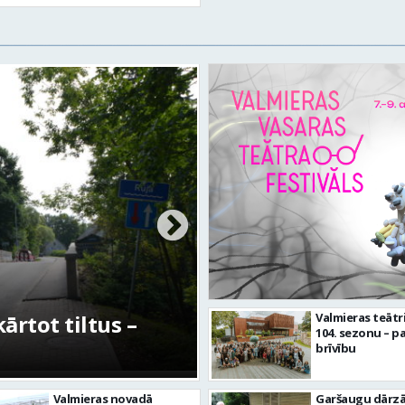
etīgās kultūras
FOTO: Ar daudzve
Valmieras teātr
104. sezonu – pa
tuve”
aizvadīta Valmier
brīvību
Valmieras novadā
Garšaugu dārzā 