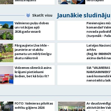
Jaunākie sludināj
Skatīt visu
Valmieras puķu dobes
Pievienojies mū
un rotācijas apļi
komandai! Valm
2026.gada vasarā
novada pašvald
(turpmāk – Pašv
aicina darbā
Informācijas te
Pārgaujiete Līva Irkle –
Latvijas Nacionā
centra (ITC) inf
jauniete ar stabilu
arhīvs
tehnoloģiju
pamatu un mērķtiecīgu
(Reģ.Nr.90009476
administratoru/
skatu nākotnē
aicina darbā n
nenoteiktu laik
pārzini (uz nen
vieta: Rūjienas 
laiku) Valmieras
Vidzemes slimnīcā asins
SIA “VALMIERAS
Naukšēnu apvi
valsts arhīvā Mēs
krājumi pietiekami
NAMSAIMNIEKS” 
teritorijās Ja Tev
Valmieras zonāl
šodien, bet kā būs rīt?
savā komandā k
vēlme: nodrošin
arhīvā uzkrājam
nenoteiktu lai
informācijas un
uzskaitām, sag
SPECIALIZĒTĀ
komunikācijas
darām pieejam
AUTOMOBIĻA V
tehnoloģijām (
popularizējam 
Galvenie amata
IKT) saistīto p
dokumentāro
pienākumi: vadī
pieteikumu pār
mantojumu. M
apkalpot specia
un operatīvu ri
FOTO: Valmieras pilsētas
Ar daudzveidī
pārraudzībā un
(arī kravas) aut
nodrošināt
svētku gājiens 2026
aktivitātēm Val
zonā ietilpst Va
uzturēt uzticē