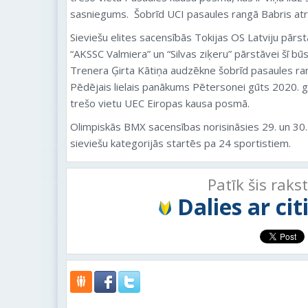
sasniegums. Šobrīd UCI pasaules rangā Babris atr
Sieviešu elites sacensībās Tokijas OS Latviju pār
“AKSSC Valmiera” un “Silvas ziķeru” pārstāvei šī bū
Trenera Ģirta Kātiņa audzēkne šobrīd pasaules ra
Pēdējais lielais panākums Pētersonei gūts 2020. ga
trešo vietu UEC Eiropas kausa posmā.
Olimpiskās BMX sacensības norisināsies 29. un 30. 
sieviešu kategorijās startēs pa 24 sportistiem.
Patīk šis raks
Dalies ar ci