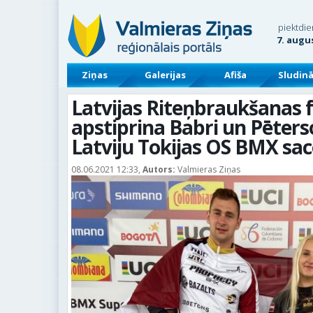
piektdie
7. augu
Ziņas
Galerijas
Afiša
Sludin
Latvijas Riteņbraukšanas f
apstiprina Babri un Pēterso
Latviju Tokijas OS BMX sa
08.06.2021 12:33,
Autors:
Valmieras Ziņas