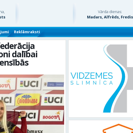
na,
Vārda dienas:
sts
Madars, Alfrēds, Fredi
ājumi
Reklāmraksti
ederācija
ni dalībai
censībās