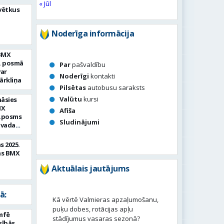
« Jūl
vētkus
Noderīga informācija
 BMX
2. posmā
Par
pašvaldību
var
Noderīgi
kontakti
ārkliņa
Pilsētas
autobusu saraksts
Valūtu
kursi
nāsies
MX
Afiša
3.posms
Sludinājumi
ovada
X 2025
s 2025.
as BMX
Aktuālais jautājums
ā:
Kā vērtē Valmieras apzaļumošanu,
puķu dobes, rotācijas apļu
umfē
stādījumus vasaras sezonā?
sībās