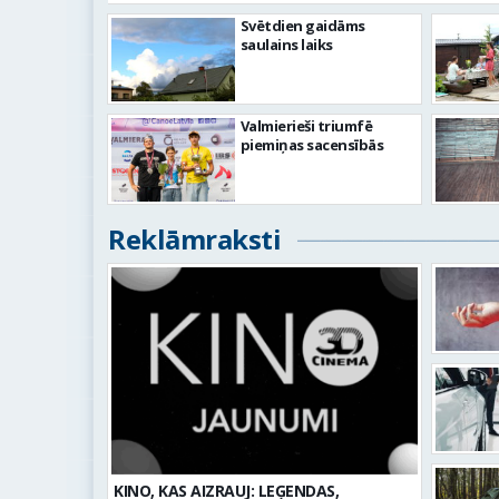
Svētdien gaidāms
saulains laiks
Valmierieši triumfē
piemiņas sacensībās
Reklāmraksti
KINO, KAS AIZRAUJ: LEĢENDAS,