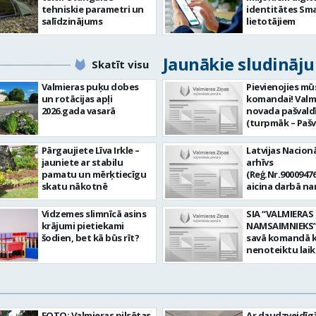
tehniskie parametri un
identitātes Sma
salīdzinājums
lietotājiem
Jaunākie sludināj
Skatīt visu
Valmieras puķu dobes
Pievienojies mū
un rotācijas apļi
komandai! Valm
2026.gada vasarā
novada pašvald
(turpmāk – Pašv
aicina darbā
Informācijas te
Pārgaujiete Līva Irkle –
Latvijas Nacionā
centra (ITC) inf
jauniete ar stabilu
arhīvs
tehnoloģiju
pamatu un mērķtiecīgu
(Reģ.Nr.90009476
administratoru/
skatu nākotnē
aicina darbā n
nenoteiktu laik
pārzini (uz nen
vieta: Rūjienas 
laiku) Valmieras
Vidzemes slimnīcā asins
SIA “VALMIERAS
Naukšēnu apvi
valsts arhīvā Mēs
krājumi pietiekami
NAMSAIMNIEKS” 
teritorijās Ja Tev
Valmieras zonāl
šodien, bet kā būs rīt?
savā komandā k
vēlme: nodrošin
arhīvā uzkrājam
nenoteiktu lai
informācijas un
uzskaitām, sag
SPECIALIZĒTĀ
komunikācijas
darām pieejam
AUTOMOBIĻA V
tehnoloģijām (
popularizējam 
Galvenie amata
IKT) saistīto p
dokumentāro
pienākumi: vadī
pieteikumu pār
mantojumu. M
apkalpot specia
un operatīvu ri
FOTO: Valmieras pilsētas
Ar daudzveidī