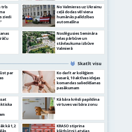
senioriem Vidzemes
slimnīcā
trīs
No Valmieras uz Ukrainu
āma
ceļā dodas vēl viena
s ziedi
humānās palīdzības
”
automašīna
šanas
Noslēgusies Semināra
Krāču
ielas pārbūve un
stāvlaukuma izbūve
Valmierā
Skatīt visu
ļūst par
Ko darīt ar kolēģiem
as
vasarā, 10 aktīvas idejas
komandas saliedēšanas
pasākumam
ssat
Kā bāra krēsli papildina
aktiska
virtuves vai bāra zonu
kam
rāk kā 1,2
KRASO stiprina
ālās
klātbūtni Latvijas