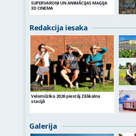
SUPERVAROŅI UN ANIMĀCIJAS MAĢIJA
3D CINEMA
Redakcija iesaka
Velomūzika 2026 piestāj Zilākalna
stacijā
Galerija