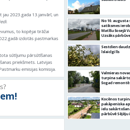
t jau 2023.gada 13.janvārī, un
No 10. augusta 
iedi
.
satiksmes iero
Matīšu šosejā V
umus, to kopējai tirāžai
Uzsāks pārbūve
 2022.gadā izdotās pastmarkas
Sestdien daudz
īslaicīgi līs
tota sūtījumu pārsūtīšanas
ēšanas priekšmets. Latvijas
Pastmarku emisijas komisija.
Valmieras nova
turpina sakārtot
šogad remontēs
ts?
tiem!
Kocēnos turpin
pakāpeniska a
ielu sakārtošan
pārbūvē Sējēju 