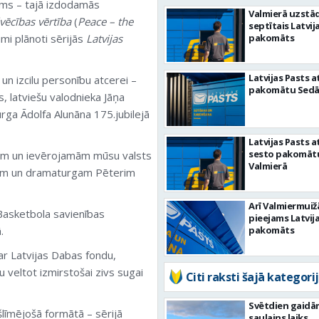
ums – tajā izdodamās
Valmierā uzstād
vēcības vērtība
(
Peace – the
septītais Latvij
umi plānoti sērijās
Latvijas
pakomāts
Latvijas Pasts a
n izcilu personību atcerei –
pakomātu Sed
, latviešu valodnieka Jāņa
urga Ādolfa Alunāna 175.jubilejā
Latvijas Pasts a
sesto pakomāt
ārām un ievērojamām mūsu valsts
Valmierā
gam un dramaturgam Pēterim
Arī Valmiermuiž
Basketbola savienības
pieejams Latvij
.
pakomāts
 ar Latvijas Dabas fondu,
 veltot izmirstošai zivs sugai
Citi raksti šajā kategorij
Svētdien gaidā
šlīmējošā formātā – sērijā
saulains laiks