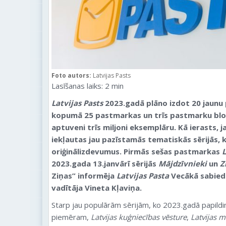
Foto autors:
Latvijas Pasts
Lasīšanas laiks:
2
min
Latvijas Pasts
2023.gadā plāno izdot 20 jaunu
kopumā 25 pastmarkas un trīs pastmarku blok
aptuveni trīs miljoni eksemplāru. Kā ierasts,
iekļautas jau pazīstamās tematiskās sērijās, k
oriģinālizdevumus. Pirmās sešas pastmarkas
L
2023.gada 13.janvārī sērijās
Mājdzīvnieki
un
Z
Ziņas” informēja
Latvijas Pasta
Vecākā sabied
vadītāja Vineta Kļaviņa.
Starp jau populārām sērijām, ko 2023.gadā papildi
piemēram,
Latvijas kuģniecības vēsture
,
Latvijas m