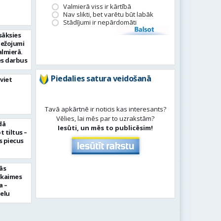
Valmierā viss ir kārtībā
Nav slikti, bet varētu būt labāk
Stādījumi ir nepārdomāti
Balsot
sāksies
bežojumi
almierā.
s darbus
Piedalies satura veidošanā
viet
Tavā apkārtnē ir noticis kas interesants?
Vēlies, lai mēs par to uzrakstām?
dā
Iesūti, un mēs to publicēsim!
 tiltus –
 piecus
ās
pkaimes
a –
ielu