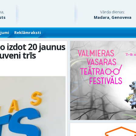
na,
Vārda dienas:
sts
Madara, Genoveva
ājumi
Reklāmraksti
o izdot 20 jaunus
veni trīs