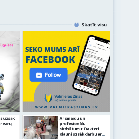
Skatīt visu
zveidīgiem notikumiem
is uzsāk
Ar smaidu un
r varu,
profesionālu
ieras 743. dzimšanas diena
FOT
sirdsiltumu: Dakteri
Klauni uzsāk darbu ar