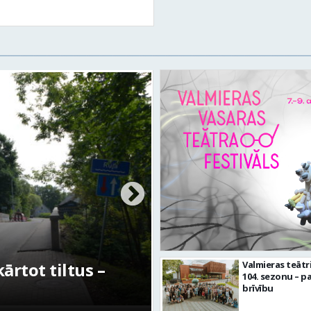
ikmetīgās kultūras
FOTO: Ar daud
Valmieras teātr
104. sezonu – pa
“Kurtuve”
aizvadīta Valm
brīvību