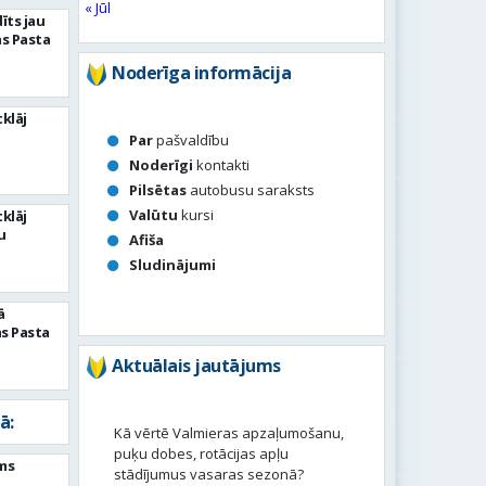
« Jūl
īts jau
as Pasta
Noderīga informācija
tklāj
ā
Par
pašvaldību
Noderīgi
kontakti
Pilsētas
autobusu saraksts
Valūtu
kursi
tklāj
u
Afiša
Sludinājumi
ā
as Pasta
Aktuālais jautājums
ā:
Kā vērtē Valmieras apzaļumošanu,
puķu dobes, rotācijas apļu
ms
stādījumus vasaras sezonā?