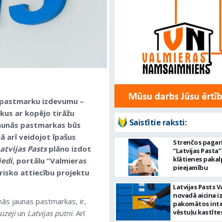
 pastmarku izdevumu –
us ar kopējo tirāžu
Saistītie raksti:
 jaunās pastmarkas būs
ā arī veidojot īpašus
Strenčos pagar
atvijas Pasts
plāno izdot
“Latvijas Pasta”
klātienes paka
iedi
, portālu “Valmieras
pieejamību
risko attiecību projektu
Latvijas Pasts 
novadā aicina 
nās jaunas pastmarkas, ir,
pakomātos int
vēstuļu kastīte
uzeji
un
Latvijas putni
. Arī