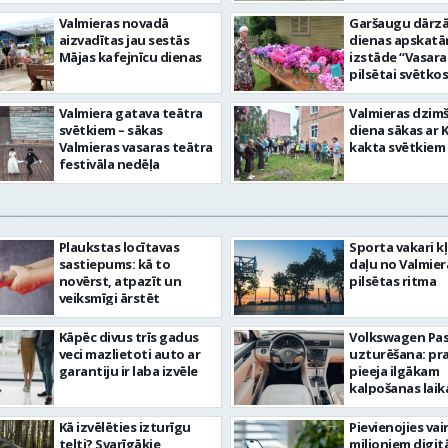
Valmieras novadā
Garšaugu dārzā 
aizvadītas jau sestās
dienas apskat
Mājas kafejnīcu dienas
izstāde “Vasara
pilsētai svētkos
Valmiera gatava teātra
Valmieras dzim
svētkiem – sākas
diena sākas ar 
Valmieras vasaras teātra
kakta svētkiem
festivāla nedēļa
Plaukstas locītavas
Sporta vakari k
sastiepums: kā to
daļu no Valmier
novērst, atpazīt un
pilsētas ritma
veiksmīgi ārstēt
Kāpēc divus trīs gadus
Volkswagen Pa
veci mazlietoti auto ar
uzturēšana: pr
garantiju ir laba izvēle
pieeja ilgākam
kalpošanas lai
Kā izvēlēties izturīgu
Pievienojies vai
telti? Svarīgākie
miljoniem digit