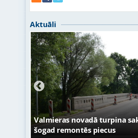
Aktuāli
iltus –
No pagaidu teātra līdz la
centram – kā attīstīsies 