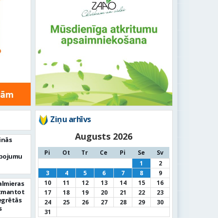
Ziņu arhīvs
Augusts 2026
inās
Pi
Ot
Tr
Ce
Pi
Se
Sv
lpojumu
1
2
3
4
5
6
7
8
9
10
11
12
13
14
15
16
Valmieras
izmantot
17
18
19
20
21
22
23
egrētās
24
25
26
27
28
29
30
s
31