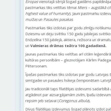
Eiropas
vienotajā sērijā šogad gaidāms papildināj
pastmarkas tiks veltītas tēmai
Miers – augstākā cil
highest value of humanity
). Jauni pastmarku izdev
muižas
un
Pasaules pasakas
.
Pastmarkas tiks izdotas par godu zīmīgu notikumu u
Dziesmu un deju svētku 150 gadu jubilejas svētkos
Endzelīna 150.jubilejā, aktiera, režisora un dramat
un
Valmieras drāmas teātra 100.gadadienā.
Jaunas pastmarkas tiks veltītas arī citām leģend
kultūras personībām – gleznotājam Kārlim Pade
Pētersonam.
Īpašas pastmarkas tiks izdotas par godu Latvijas 
simtgadei un pasaules hokeja čempionātam Latvijā
Jau tradicionāli taps filatēlijas izdevums sadarbībā
atgādinot par aizsargājamām zivīm, īpašu izdevumu
repsim jeb seļavai (
Coregonus albula
).
Divus filatēlijas izdevumus šogad plānots izdot pa