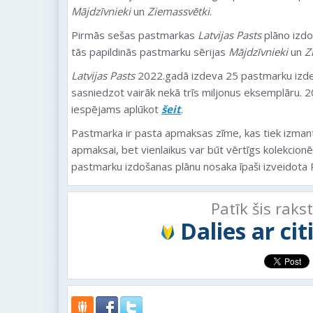
Mājdzīvnieki
un
Ziemassvētki
.
Pirmās sešas pastmarkas
Latvijas Pasts
plāno izdo
tās papildinās pastmarku sērijas
Mājdzīvnieki
un
Z
Latvijas Pasts
2022.gadā izdeva 25 pastmarku izdev
sasniedzot vairāk nekā trīs miljonus eksemplāru.
iespējams aplūkot
šeit
.
Pastmarka ir pasta apmaksas zīme, kas tiek izman
apmaksai, bet vienlaikus var būt vērtīgs kolekcion
pastmarku izdošanas plānu nosaka īpaši izveidota 
Patīk šis raks
Dalies ar ci