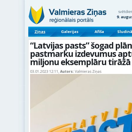
svētdie
9. augu
Ziņas
Galerijas
Afiša
Sludin
“Latvijas pasts” šogad plān
pastmarku izdevumus aptu
miljonu eksemplāru tirāžā
03.01.2023 12:11,
Autors:
Valmieras Ziņas