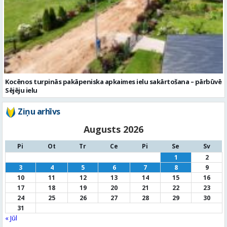
Kocēnos turpinās pakāpeniska apkaimes ielu sakārtošana – pārbūvē
Sējēju ielu
Ziņu arhīvs
Augusts 2026
Pi
Ot
Tr
Ce
Pi
Se
Sv
1
2
3
4
5
6
7
8
9
10
11
12
13
14
15
16
17
18
19
20
21
22
23
24
25
26
27
28
29
30
31
« Jūl