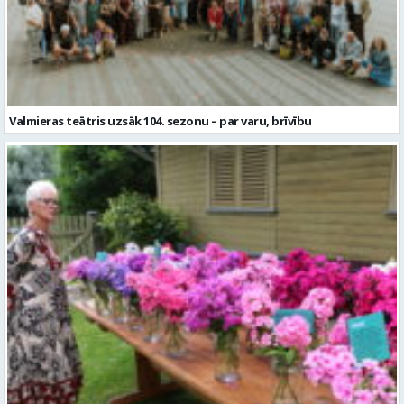
Valmieras teātris uzsāk 104. sezonu – par varu, brīvību