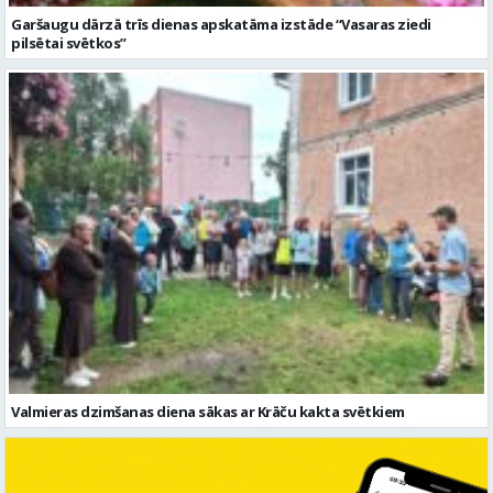
Garšaugu dārzā trīs dienas apskatāma izstāde “Vasaras ziedi
pilsētai svētkos”
Valmieras dzimšanas diena sākas ar Krāču kakta svētkiem