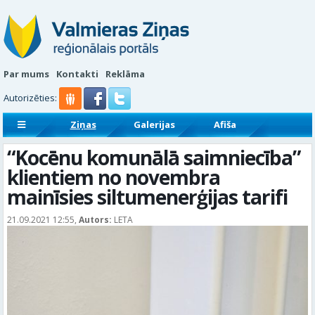
Par mums
Kontakti
Reklāma
Autorizēties:
Ziņas
Galerijas
Afiša
Sludinājumi
Reklāmraksti
“Kocēnu komunālā saimniecība”
klientiem no novembra
mainīsies siltumenerģijas tarifi
21.09.2021 12:55,
Autors:
LETA