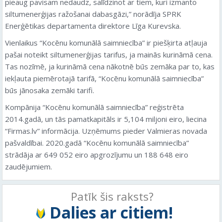
pieaug pavisam nedaudz, salīdzinot ar tiem, kuri izmanto
siltumenerģijas ražošanai dabasgāzi,” norādīja SPRK
Enerģētikas departamenta direktore Līga Kurevska.
Vienlaikus “Kocēnu komunālā saimniecība” ir piešķirta atļauja
pašai noteikt siltumenerģijas tarifus, ja mainās kurināmā cena.
Tas nozīmē, ja kurināmā cena nākotnē būs zemāka par to, kas
iekļauta piemērotajā tarifā, “Kocēnu komunālā saimniecība”
būs jānosaka zemāki tarifi.
Kompānija “Kocēnu komunālā saimniecība” reģistrēta
2014.gadā, un tās pamatkapitāls ir 5,104 miljoni eiro, liecina
“Firmas.lv” informācija. Uzņēmums pieder Valmieras novada
pašvaldībai. 2020.gadā “Kocēnu komunālā saimniecība”
strādāja ar 649 052 eiro apgrozījumu un 188 648 eiro
zaudējumiem.
Patīk šis raksts?
Dalies ar citiem!