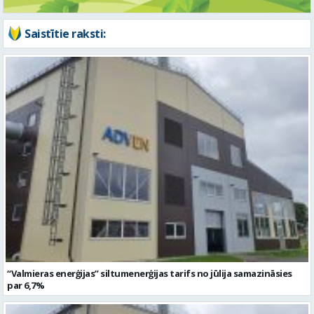
Saistītie raksti:
“Valmieras enerģijas” siltumenerģijas tarifs no jūlija samazināsies
par 6,7%