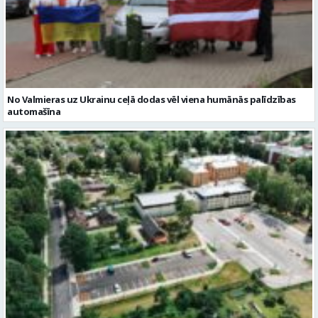
No Valmieras uz Ukrainu ceļā dodas vēl viena humānās palīdzības
automašīna