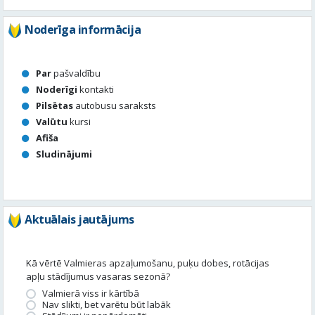
Noderīga informācija
Par
pašvaldību
Noderīgi
kontakti
Pilsētas
autobusu saraksts
Valūtu
kursi
Afiša
Sludinājumi
Aktuālais jautājums
Kā vērtē Valmieras apzaļumošanu, puķu dobes, rotācijas
apļu stādījumus vasaras sezonā?
Valmierā viss ir kārtībā
Nav slikti, bet varētu būt labāk