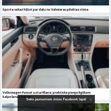
Sporta vakari kļūst par daļu no Valmieras pilsētas ritma
Volkswagen Passat uzturēšana: praktiska pieeja ilgākam
kalpošanas laikam
Seko jaunumiem mūsu Facebook lapā!