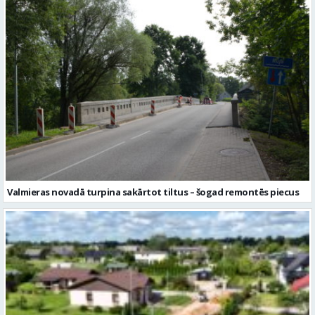
Valmieras novadā turpina sakārtot tiltus – šogad remontēs piecus