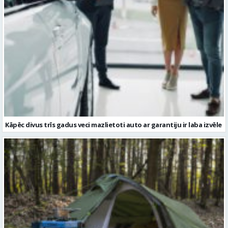
Kāpēc divus trīs gadus veci mazlietoti auto ar garantiju ir laba izvēle