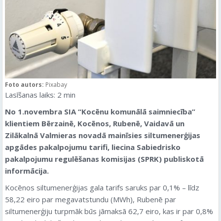
Foto autors:
Pixabay
Lasīšanas laiks:
2
min
No 1.novembra SIA “Kocēnu komunālā saimniecība”
klientiem Bērzainē, Kocēnos, Rubenē, Vaidavā un
Zilākalnā Valmieras novadā mainīsies siltumenerģijas
apgādes pakalpojumu tarifi, liecina Sabiedrisko
pakalpojumu regulēšanas komisijas (SPRK) publiskotā
informācija.
Kocēnos siltumenerģijas gala tarifs saruks par 0,1% – līdz
58,22 eiro par megavatstundu (MWh), Rubenē par
siltumenerģiju turpmāk būs jāmaksā 62,7 eiro, kas ir par 0,8%