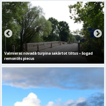
No pagaidu teātra līdz laikmetīgās kultūras centram
– kā attīstīsies “Kurtuve”