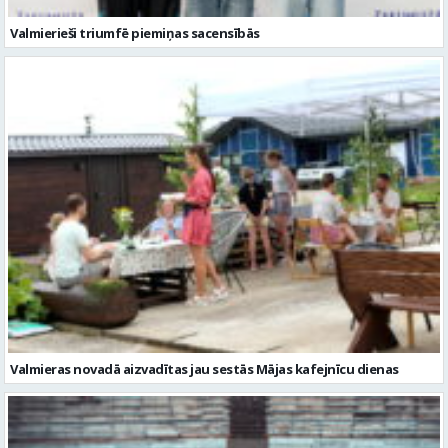
Valmierieši triumfē piemiņas sacensībās
Valmieras novadā aizvadītas jau sestās Mājas kafejnīcu dienas