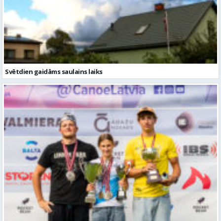
Svētdien gaidāms saulains laiks