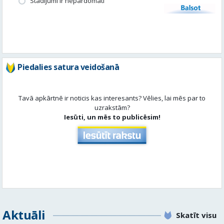
Stādījumi ir nepārdomāti
Balsot
Piedalies satura veidošanā
Tavā apkārtnē ir noticis kas interesants? Vēlies, lai mēs par to
uzrakstām?
Iesūti, un mēs to publicēsim!
Aktuāli
Skatīt visu