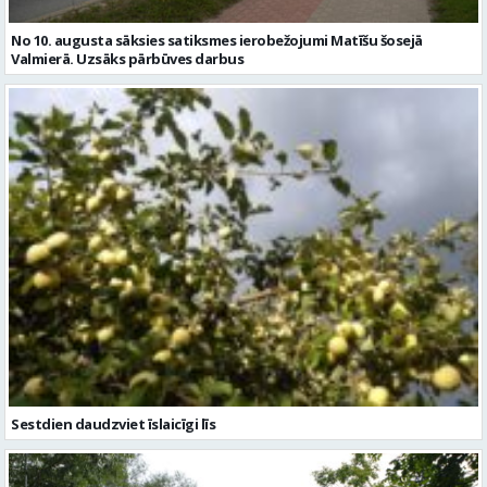
No 10. augusta sāksies satiksmes ierobežojumi Matīšu šosejā
Valmierā. Uzsāks pārbūves darbus
Sestdien daudzviet īslaicīgi līs