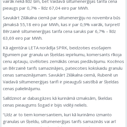
vairāk nekā līdz šim, bet Vaidavā siltumenerģijas tarifa cena
pieaugs par 0,7% – līdz 67,04 eiro par MWh.
Savukārt Zilākalna ciemā par siltumenerģiju no novembra būs
jāmaksā 55,18 eiro par MWh, kas ir par 0,9% vairāk, turpretī
Bērzainē siltumenerģijas tarifa cena saruks par 6,7% – līdz
63,69 eiro par MWh.
Kā aģentūrai LETA norādīja SPRK, beidzoties esošajiem
līgumiem par granulu un šķeldas iepirkumu, komersants rīkoja
cenu aptauju, izvēloties zemākās cenas piedāvājumu. Kocēnos
un Bērzainē tarifs samazinājies, pateicoties kokskaidu granulu
cenas samazinājumam. Savukārt Zilākalna ciemā, Rubenē un
Vaidavā siltumenerģijas tarifi ir pieauguši saistībā ar šķeldas
cenas palielinājumu.
Salīdzinot ar dabasgāzes kā kurināmā izmaksām, škeldas
cenas pieaugums šogad ir bijis vidēji neliels.
“Līdz ar to tiem komersantiem, kuri kā kurināmo izmanto
granulas un šķeldu, siltumenerģijas tarifs samazinās vai arī