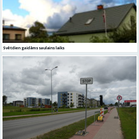
Svētdien gaidāms saulains laiks