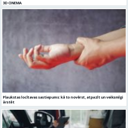
3D CINEMA
Plaukstas locītavas sastiepums: kā to novērst, atpazīt un veiksmīgi
ārstēt