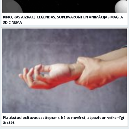
KINO, KAS AIZRAUJ: LEĢENDAS, SUPERVAROŅI UN ANIMĀCIJAS MAĢIJA
3D CINEMA
Plaukstas locītavas sastiepums: kā to novērst, atpazīt un veiksmīgi
ārstēt