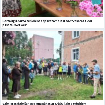
Garšaugu dārzā trīs dienas apskatāma izstāde “Vasaras ziedi
pilsētai svētkos”
Valmieras dzimšanas diena sākas ar Krāču kakta svētkiem