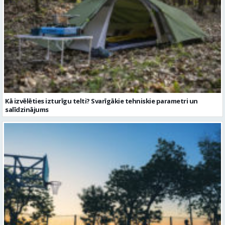
Kā izvēlēties izturīgu telti? Svarīgākie tehniskie parametri un
salīdzinājums