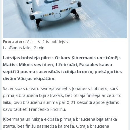
Foto autors:
Viesturs Lācis, bobslejs.lv
Lasīšanas laiks:
2
min
Latvijas bobsleja pilots Oskars Ķibermanis un stūmējs
Matīss Miknis sestdien, 1.februārī, Pasaules kausa
septītā posma sacensībās izcīnīja bronzu, piekāpjoties
divām Vācijas ekipāžām.
Sacensībās uzvaru svinēja vācietis Johaness Lohners, kurš
pirmajā braucienā bija ātrākais, bet otrajā finišēja ar ceturto
laiku, divu braucienu summā par 0,21 sekundi apsteigdams
savu tautieti Frančesko Frīdrihu.
Ķibermaņa un Mikņa ekipāža pirmajā braucienā bija ātrākā
startā, bet finišu sasniedza kā trešā. Otrajā braucienā