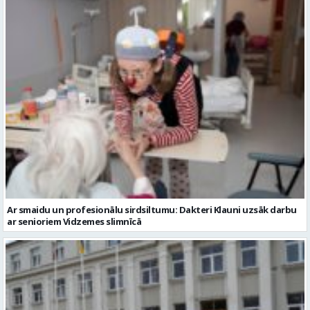
Ar smaidu un profesionālu sirdsiltumu: Dakteri Klauni uzsāk darbu
ar senioriem Vidzemes slimnīcā