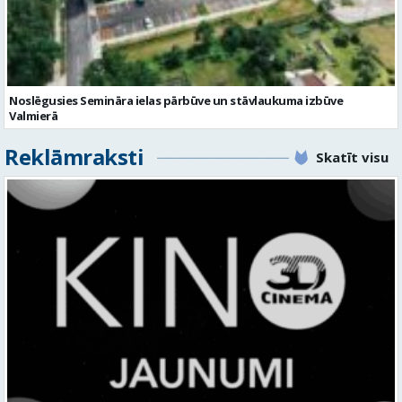
Noslēgusies Semināra ielas pārbūve un stāvlaukuma izbūve
Valmierā
Reklāmraksti
Skatīt visu