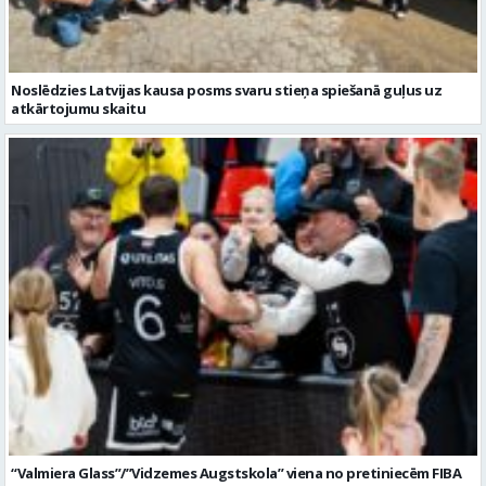
Noslēdzies Latvijas kausa posms svaru stieņa spiešanā guļus uz
atkārtojumu skaitu
“Valmiera Glass”/”Vidzemes Augstskola” viena no pretiniecēm FIBA