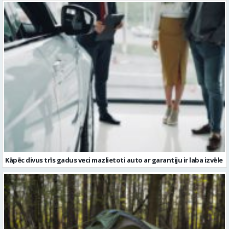
Kāpēc divus trīs gadus veci mazlietoti auto ar garantiju ir laba izvēle