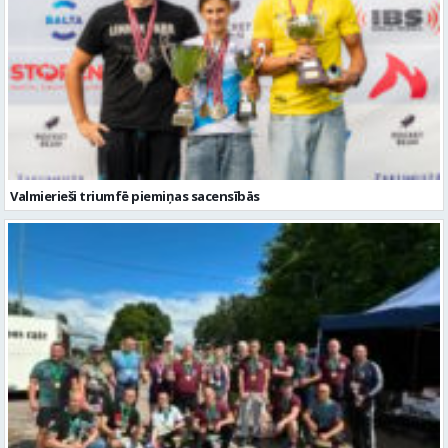
Valmierieši triumfē piemiņas sacensībās