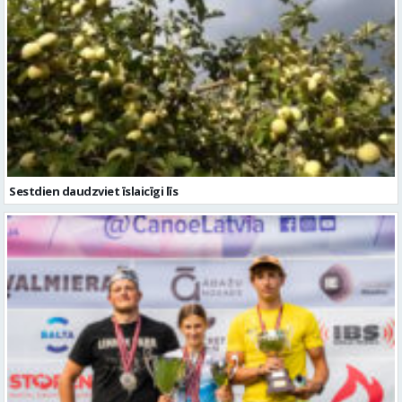
Sestdien daudzviet īslaicīgi līs