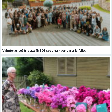
Valmieras teātris uzsāk 104. sezonu – par varu, brīvību