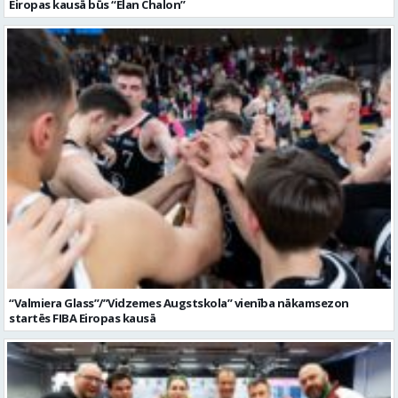
Eiropas kausā būs “Elan Chalon”
“Valmiera Glass”/”Vidzemes Augstskola” vienība nākamsezon
startēs FIBA Eiropas kausā