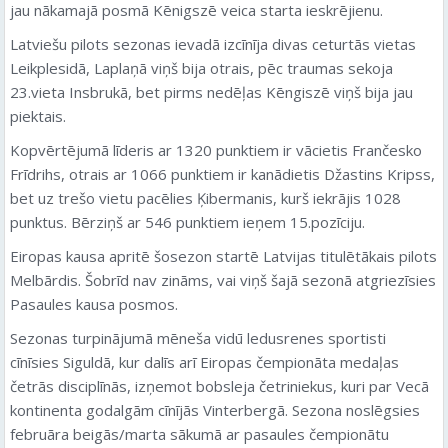
jau nākamajā posmā Kēnigszē veica starta ieskrējienu.
Latviešu pilots sezonas ievadā izcīnīja divas ceturtās vietas
Leikplesidā, Laplaņā viņš bija otrais, pēc traumas sekoja
23.vieta Insbrukā, bet pirms nedēļas Kēngiszē viņš bija jau
piektais.
Kopvērtējumā līderis ar 1320 punktiem ir vācietis Frančesko
Frīdrihs, otrais ar 1066 punktiem ir kanādietis Džastins Kripss,
bet uz trešo vietu pacēlies Ķibermanis, kurš iekrājis 1028
punktus. Bērziņš ar 546 punktiem ieņem 15.pozīciju.
Eiropas kausa apritē šosezon startē Latvijas titulētākais pilots
Melbārdis. Šobrīd nav zināms, vai viņš šajā sezonā atgriezīsies
Pasaules kausa posmos.
Sezonas turpinājumā mēneša vidū ledusrenes sportisti
cīnīsies Siguldā, kur dalīs arī Eiropas čempionāta medaļas
četrās disciplīnās, izņemot bobsleja četriniekus, kuri par Vecā
kontinenta godalgām cīnījās Vinterbergā. Sezona noslēgsies
februāra beigās/marta sākumā ar pasaules čempionātu