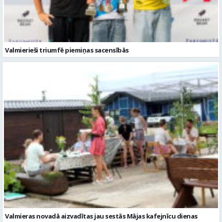
Valmierieši triumfē piemiņas sacensībās
Valmieras novadā aizvadītas jau sestās Mājas kafejnīcu dienas