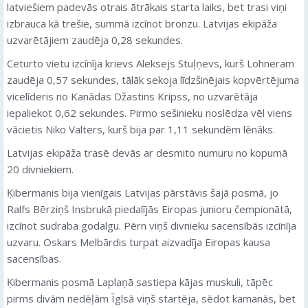
latviešiem padevās otrais ātrākais starta laiks, bet trasi viņi
izbrauca kā trešie, summā izcīnot bronzu. Latvijas ekipāža
uzvarētājiem zaudēja 0,28 sekundes.
Ceturto vietu izcīnīja krievs Aleksejs Stuļņevs, kurš Lohneram
zaudēja 0,57 sekundes, tālāk sekoja līdzšinējais kopvērtējuma
vicelīderis no Kanādas Džastins Kripss, no uzvarētāja
iepaliekot 0,62 sekundes. Pirmo sešinieku noslēdza vēl viens
vācietis Niko Valters, kurš bija par 1,11 sekundēm lēnāks.
Latvijas ekipāža trasē devās ar desmito numuru no kopumā
20 divniekiem.
Ķibermanis bija vienīgais Latvijas pārstāvis šajā posmā, jo
Ralfs Bērziņš Insbrukā piedalījās Eiropas junioru čempionātā,
izcīnot sudraba godalgu. Pērn viņš divnieku sacensībās izcīnīja
uzvaru. Oskars Melbārdis turpat aizvadīja Eiropas kausa
sacensības.
Ķibermanis posmā Laplaņā sastiepa kājas muskuli, tāpēc
pirms divām nedēļām Īglsā viņš startēja, sēdot kamanās, bet