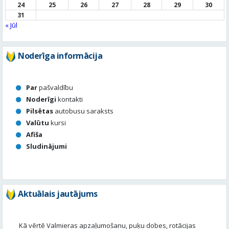
24
25
26
27
28
29
30
31
« Jūl
Noderīga informācija
Par
pašvaldību
Noderīgi
kontakti
Pilsētas
autobusu saraksts
Valūtu
kursi
Afiša
Sludinājumi
Aktuālais jautājums
Kā vērtē Valmieras apzaļumošanu, puķu dobes, rotācijas