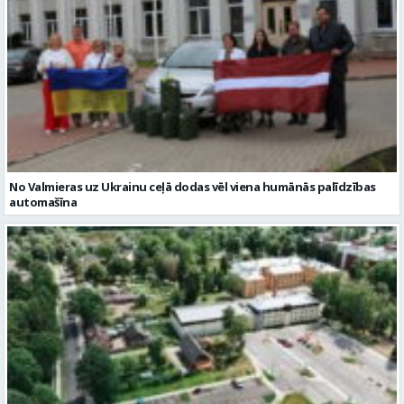
No Valmieras uz Ukrainu ceļā dodas vēl viena humānās palīdzības
automašīna