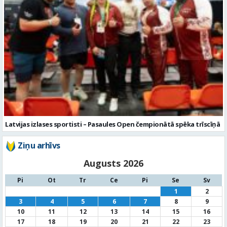
Latvijas izlases sportisti – Pasaules Open čempionātā spēka trīscīņā
Ziņu arhīvs
Augusts 2026
Pi
Ot
Tr
Ce
Pi
Se
Sv
1
2
3
4
5
6
7
8
9
10
11
12
13
14
15
16
17
18
19
20
21
22
23