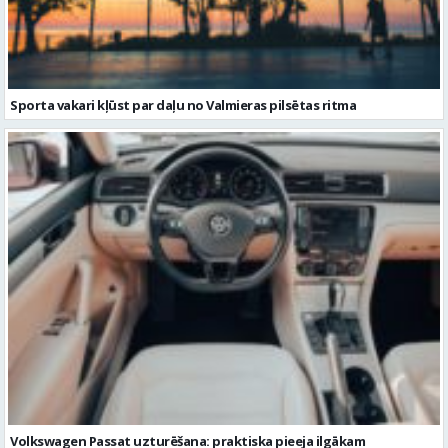
Sporta vakari kļūst par daļu no Valmieras pilsētas ritma
Volkswagen Passat uzturēšana: praktiska pieeja ilgākam