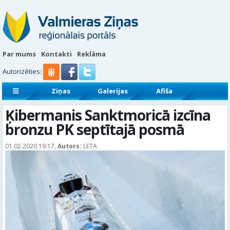
Par mums
Kontakti
Reklāma
Autorizēties:
Ziņas
Galerijas
Afiša
Sludinājumi
Reklāmraksti
Ķibermanis Sanktmoricā izcīna
bronzu PK septītajā posmā
01.02.2020 19:17,
Autors:
LETA