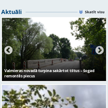
Aktuāli
Skatīt visu
No pagaidu teātra līdz laikmetīgās kultūras centram
– kā attīstīsies “Kurtuve”