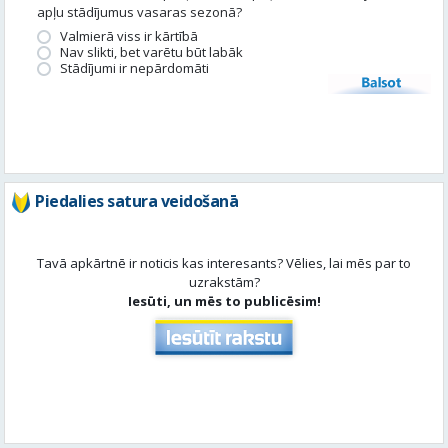
apļu stādījumus vasaras sezonā?
Valmierā viss ir kārtībā
Nav slikti, bet varētu būt labāk
Stādījumi ir nepārdomāti
Balsot
Piedalies satura veidošanā
Tavā apkārtnē ir noticis kas interesants? Vēlies, lai mēs par to
uzrakstām?
Iesūti, un mēs to publicēsim!