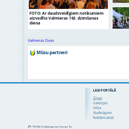
FOTO: Ar daudzveidīgiem notikumiem
aizvadīta Valmieras 743. dzimšanas
diena
Valmieras Ziņas
Mūsu partneri
LASI PORTĀLĀ
Ziņas
Galerijas
Afiša
Sludinājumi
Reklāmraksti
© 2016 Valmieraszinas.lv