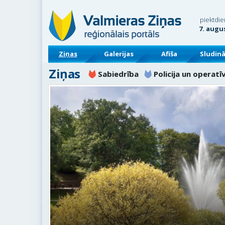
piektdie
7. augu
Ziņas
Galerijas
Afiša
Sludin
Ziņas
Sabiedrība
Policija un operatī