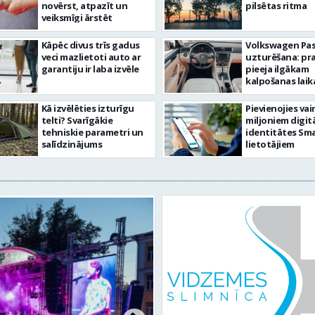
novērst, atpazīt un
pilsētas ritma
veiksmīgi ārstēt
Kāpēc divus trīs gadus
Volkswagen Pa
veci mazlietoti auto ar
uzturēšana: pr
garantiju ir laba izvēle
pieeja ilgākam
kalpošanas lai
Kā izvēlēties izturīgu
Pievienojies vai
telti? Svarīgākie
miljoniem digit
tehniskie parametri un
identitātes Sma
salīdzinājums
lietotājiem