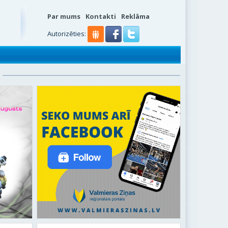
Par mums
Kontakti
Reklāma
s
Autorizēties: