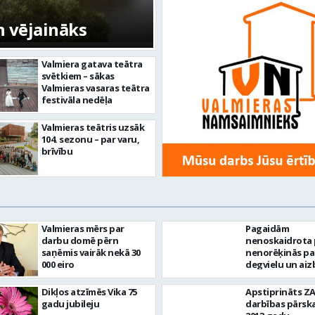
n vējaināks
Valmiera gatava teātra
svētkiem – sākas
Valmieras vasaras teātra
festivāla nedēļa
Valmieras teātris uzsāk
104. sezonu – par varu,
brīvību
Valmieras mērs par
Pagaidām
darbu domē pērn
nenoskaidrota
saņēmis vairāk nekā 30
nenorēķinās pa
000 eiro
degvielu un aiz
Dikļos atzīmēs Vika 75
Apstiprināts Z
gadu jubileju
darbības pārsk