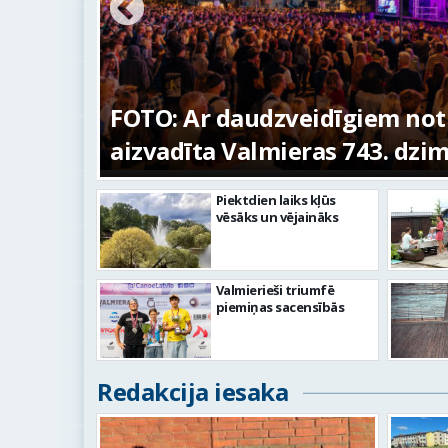
ūras
FOTO: Ar daudzveidīgiem no
aizvadīta Valmieras 743. dzi
Piektdien laiks kļūs
vēsāks un vējaināks
Valmierieši triumfē
piemiņas sacensībās
Redakcija iesaka