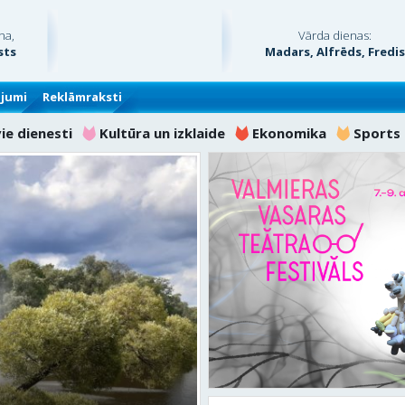
na,
Vārda dienas:
sts
Madars, Alfrēds, Fredi
ājumi
Reklāmraksti
vie dienesti
Kultūra un izklaide
Ekonomika
Sports