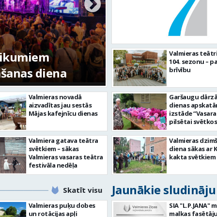
tikumiem
Valmieras teātr
104. sezonu – pa
mšanas diena
FOTO: Valmieras pi
brīvību
Valmieras novadā
Garšaugu dārzā 
aizvadītas jau sestās
dienas apskat
Mājas kafejnīcu dienas
izstāde “Vasara
pilsētai svētkos
Valmiera gatava teātra
Valmieras dzim
svētkiem – sākas
diena sākas ar 
Valmieras vasaras teātra
kakta svētkiem
festivāla nedēļa
Jaunākie sludināj
Skatīt visu
Valmieras puķu dobes
SIA "L.P.JANA" 
un rotācijas apļi
malkas fasētāju