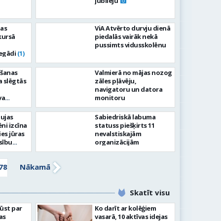
jubileju
tas
ViA Atvērto durvju dienā
kursā
piedalās vairāk nekā
pussimts vidusskolēnu
egādi
(1)
ošanas
Valmierā no mājas nozog
a slēgtās
zāles pļāvēju,
navigatoru un datora
va
monitoru
aujas
Sabiedriskā labuma
ni izcīna
statuss piešķirts 11
ies jūras
nevalstiskajām
sību
organizācijām
78
Nākamā
Skatīt visu
ļūst par
Ko darīt ar kolēģiem
as
vasarā, 10 aktīvas idejas