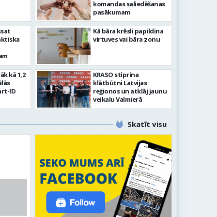
komandas saliedēšanas
pasākumam
ssat
Kā bāra krēsli papildina
aktiska
virtuves vai bāra zonu
kam
rāk kā 1,2
KRASO stiprina
ālās
klātbūtni Latvijas
rt-ID
reģionos un atklāj jaunu
veikalu Valmierā
Skatīt visu