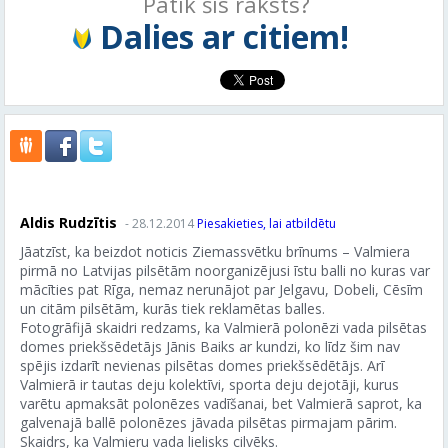
Patīk šis raksts?
Dalies ar citiem!
Aldis Rudzītis
- 28.12.2014
Piesakieties, lai atbildētu
Jāatzīst, ka beizdot noticis Ziemassvētku brīnums – Valmiera
pirmā no Latvijas pilsētām noorganizējusi īstu balli no kuras var
mācīties pat Rīga, nemaz nerunājot par Jelgavu, Dobeli, Cēsīm
un citām pilsētām, kurās tiek reklamētas balles.
Fotogrāfijā skaidri redzams, ka Valmierā polonēzi vada pilsētas
domes priekšsēdetājs Jānis Baiks ar kundzi, ko līdz šim nav
spējis izdarīt nevienas pilsētas domes priekšsēdētājs. Arī
Valmierā ir tautas deju kolektīvi, sporta deju dejotāji, kurus
varētu apmaksāt polonēzes vadīšanai, bet Valmierā saprot, ka
galvenajā ballē polonēzes jāvada pilsētas pirmajam pārim.
Skaidrs, ka Valmieru vada lielisks cilvēks.