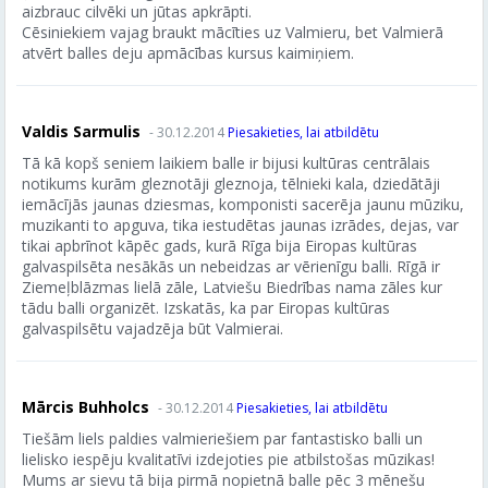
aizbrauc cilvēki un jūtas apkrāpti.
Cēsiniekiem vajag braukt mācīties uz Valmieru, bet Valmierā
atvērt balles deju apmācības kursus kaimiņiem.
Valdis Sarmulis
- 30.12.2014
Piesakieties, lai atbildētu
Tā kā kopš seniem laikiem balle ir bijusi kultūras centrālais
notikums kurām gleznotāji gleznoja, tēlnieki kala, dziedātāji
iemācījās jaunas dziesmas, komponisti sacerēja jaunu mūziku,
muzikanti to apguva, tika iestudētas jaunas izrādes, dejas, var
tikai apbrīnot kāpēc gads, kurā Rīga bija Eiropas kultūras
galvaspilsēta nesākās un nebeidzas ar vērienīgu balli. Rīgā ir
Ziemeļblāzmas lielā zāle, Latviešu Biedrības nama zāles kur
tādu balli organizēt. Izskatās, ka par Eiropas kultūras
galvaspilsētu vajadzēja būt Valmierai.
Mārcis Buhholcs
- 30.12.2014
Piesakieties, lai atbildētu
Tiešām liels paldies valmieriešiem par fantastisko balli un
lielisko iespēju kvalitatīvi izdejoties pie atbilstošas mūzikas!
Mums ar sievu tā bija pirmā nopietnā balle pēc 3 mēnešu