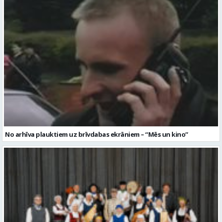
No arhīva plauktiem uz brīvdabas ekrāniem – “Mēs un kino”