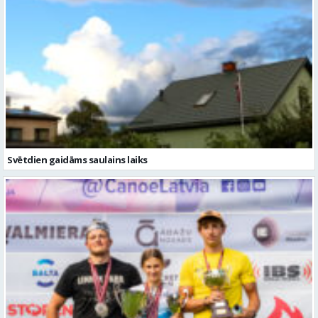
Svētdien gaidāms saulains laiks