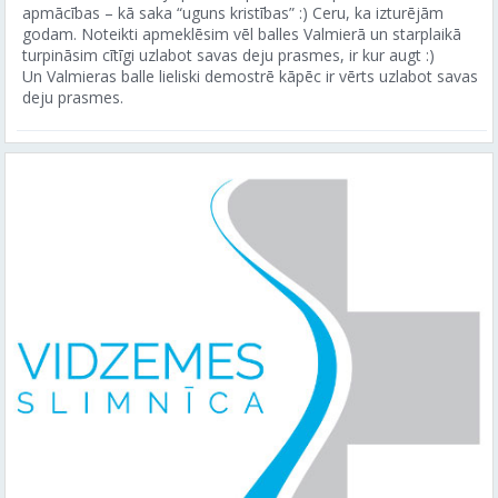
apmācības – kā saka “uguns kristības” :) Ceru, ka izturējām
godam. Noteikti apmeklēsim vēl balles Valmierā un starplaikā
turpināsim cītīgi uzlabot savas deju prasmes, ir kur augt :)
Un Valmieras balle lieliski demostrē kāpēc ir vērts uzlabot savas
deju prasmes.