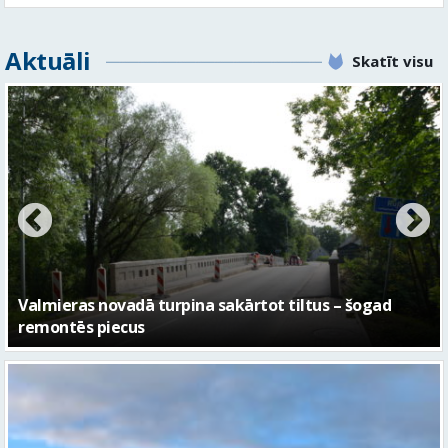
Aktuāli
Skatīt visu
No pagaidu teātra līdz laikmetīgās kultūras centram
– kā attīstīsies “Kurtuve”