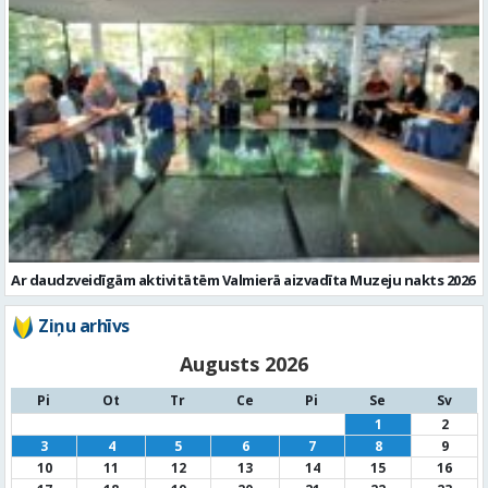
Ar daudzveidīgām aktivitātēm Valmierā aizvadīta Muzeju nakts 2026
Ziņu arhīvs
Augusts 2026
Pi
Ot
Tr
Ce
Pi
Se
Sv
1
2
3
4
5
6
7
8
9
10
11
12
13
14
15
16