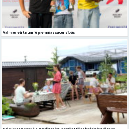
Valmierieši triumfē piemiņas sacensībās