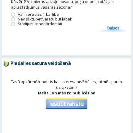
Kā vērtē Valmieras apzaļumošanu, puķu dobes, rotācijas
apļu stādījumus vasaras sezonā?
Valmierā viss ir kārtībā
Nav slikti, bet varētu būt labāk
Stādījumi ir nepārdomāti
Balsot
Piedalies satura veidošanā
Tavā apkārtnē ir noticis kas interesants? Vēlies, lai mēs par to
uzrakstām?
Iesūti, un mēs to publicēsim!