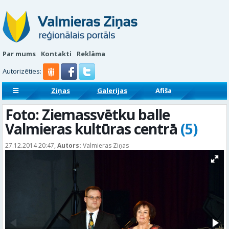
Par mums
Kontakti
Reklāma
Autorizēties:
Ziņas
Galerijas
Afiša
Sludinājumi
Reklāmraksti
Foto: Ziemassvētku balle
Valmieras kultūras centrā
(5)
27.12.2014 20:47,
Autors:
Valmieras Ziņas