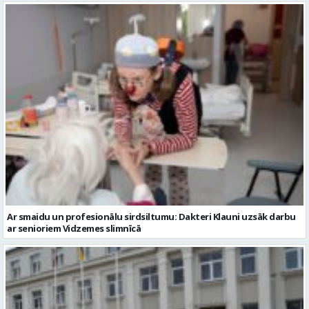
Ar smaidu un profesionālu sirdsiltumu: Dakteri Klauni uzsāk darbu
ar senioriem Vidzemes slimnīcā