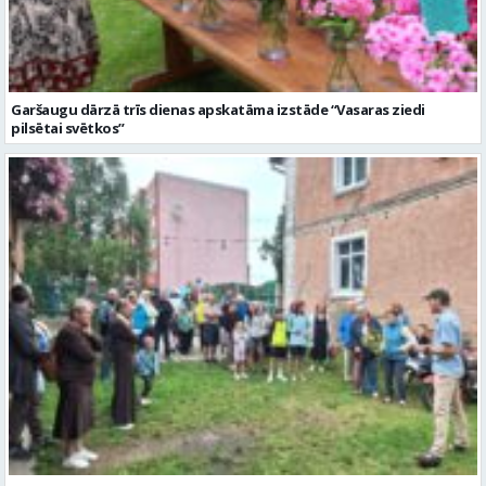
Garšaugu dārzā trīs dienas apskatāma izstāde “Vasaras ziedi
pilsētai svētkos”