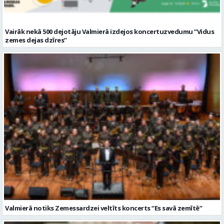
Vairāk nekā 500 dejotāju Valmierā izdejos koncertuzvedumu “Vidus
zemes dejas dzīres”
Valmierā notiks Zemessardzei veltīts koncerts “Es savā zemītē”