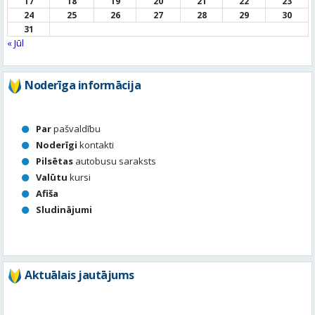
17
18
19
20
21
22
23
24
25
26
27
28
29
30
31
« Jūl
Noderīga informācija
Par
pašvaldību
Noderīgi
kontakti
Pilsētas
autobusu saraksts
Valūtu
kursi
Afiša
Sludinājumi
Aktuālais jautājums