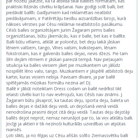
par nožēlu jāatzīst, ka tā atbilda tikai ballītes formātam, kas
praktiski līdzinās cilvēku krāpšanai. Nav godīgi solīt balli, bet
piedāvāt ballīti. Gadījumiem kad reklamētais neatbilst
piedāvājumam, ir Patērētāju tiesību aizsardzības birojs, kurā
nāksies vērsties par Cēsu reklāmai neatbilstošo pasākumu.
Cēsīs balles organizētājam Jurim Žagaram pirms balles
organizēšanas, būtu jāiemācās, kas ir balle, bet kas ir ballīte.
Balli būtu vēlams, atklāt ar polonēzi, bet deju laikā jāskan
lēniem valšiem, tango, Vīnes valsim, kvikstepam, lēnam
fokstrotam, kas ir galvenās balles dejas, nevis džezs. Pie tam
šīm dejām ritmiem ir jāskan pareizā tempā. Nav pieļaujam
situācija ka balles viesiem jāiet pie muzikantiem un jālūdz
nospēlēt lēno valsi, tango. Muzikantiem ir jāspēlē atbilstoši deju
kartei, kuras viņiem nebija. Pavisam dīvaini, ja par ballē
spēlējamās mūzikas formātu nezina arī DJ.
Ballē ir jābūt noteiktam Dress codam un ballē nedrīkst tikt
ielaisti cilvēki kuri to nav ievērojuši, kas Cēsīs nav zināms. J.
Žagaram būtu jāsaprot, ka tautas deju, sporta deju, baleta un
balles dejas ir dažādi deju veidi, un dejošanā vienā veidā
nenodrošina prasmi dejot citā deju veidā. Tautas deju dejotāji
ballēs dejot neprot, nemaz nerunājot par to, lai viņi atklātu balli.
Jocīgi ja aktieri ir tik nezinoši kulturālās uzvedības un atpūtas
niansēs.
Ļoti slikti, ja no Rīgas uz Cēsu afišās solīto Ziemassvētku balli