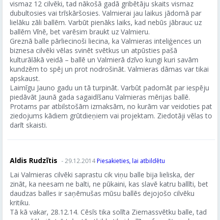
vismaz 12 cilvēki, tad nākošā gadā gribētāju skaits vismaz
dubultosies vai trīskāršosies. Valmierai jau laikus jādomā par
lielāku zāli ballēm. Varbūt pienāks laiks, kad nebūs jābrauc uz
ballēm Vīnē, bet varēsim braukt uz Valmieru.
Greznā balle pārliecinoši liecina, ka Valmieras inteliģences un
biznesa cilvēki vēlas svinēt svētkus un atpūsties pašā
kulturālākā veidā – ballē un Valmierā dzīvo kungi kuri savām
kundzēm to spēj un prot nodrošināt. Valmieras dāmas var tikai
apskaust.
Laimīgu Jauno gadu un tā turpināt. Varbūt padomāt par iespēju
piedāvāt Jaunā gada sagaidīšanu Valmieras mērijas ballē.
Protams par atbilstošām izmaksām, no kurām var veidoties pat
ziedojums kādiem grūtdieņiem vai projektam. Ziedotāji vēlas to
darīt skaisti.
Aldis Rudzītis
- 29.12.2014
Piesakieties, lai atbildētu
Lai Valmieras cilvēki saprastu cik viņu balle bija lieliska, der
zināt, ka neesam ne balti, ne pūkaini, kas slavē katru ballīti, bet
daudzas balles ir saņēmušas mūsu ballēs dejojošo cilvēku
kritiku.
Tā kā vakar, 28.12.14. Cēsīs tika solīta Ziemassvētku balle, tad