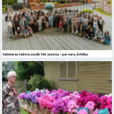
Valmieras teātris uzsāk 104. sezonu – par varu, brīvību