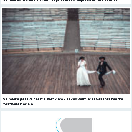
Valmieras novadā aizvadītas jau sestās Mājas kafejnīcu dienas
Valmiera gatava teātra svētkiem – sākas Valmieras vasaras teātra
festivāla nedēļa