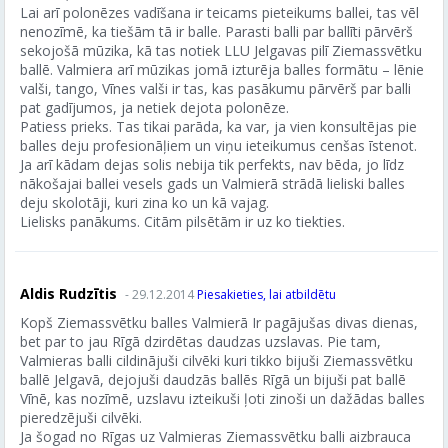
Lai arī polonēzes vadīšana ir teicams pieteikums ballei, tas vēl
nenozīmē, ka tiešām tā ir balle. Parasti balli par ballīti pārvērš
sekojošā mūzika, kā tas notiek LLU Jelgavas pilī Ziemassvētku
ballē. Valmiera arī mūzikas jomā izturēja balles formātu – lēnie
valši, tango, Vīnes valši ir tas, kas pasākumu pārvērš par balli
pat gadījumos, ja netiek dejota polonēze.
Patiess prieks. Tas tikai parāda, ka var, ja vien konsultējas pie
balles deju profesionāļiem un viņu ieteikumus cenšas īstenot.
Ja arī kādam dejas solis nebija tik perfekts, nav bēda, jo līdz
nākošajai ballei vesels gads un Valmierā strādā lieliski balles
deju skolotāji, kuri zina ko un kā vajag.
Lielisks panākums. Citām pilsētām ir uz ko tiekties.
Aldis Rudzītis
- 29.12.2014
Piesakieties, lai atbildētu
Kopš Ziemassvētku balles Valmierā Ir pagājušas divas dienas,
bet par to jau Rīgā dzirdētas daudzas uzslavas. Pie tam,
Valmieras balli cildinājuši cilvēki kuri tikko bijuši Ziemassvētku
ballē Jelgavā, dejojuši daudzās ballēs Rīgā un bijuši pat ballē
Vīnē, kas nozīmē, uzslavu izteikuši ļoti zinoši un dažādas balles
pieredzējuši cilvēki.
Ja šogad no Rīgas uz Valmieras Ziemassvētku balli aizbrauca