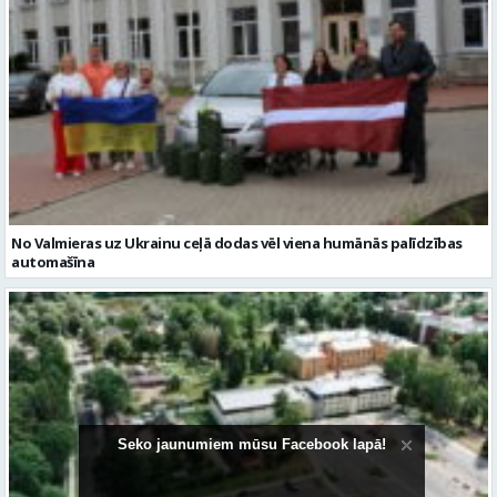
No Valmieras uz Ukrainu ceļā dodas vēl viena humānās palīdzības
automašīna
Seko jaunumiem mūsu Facebook lapā!