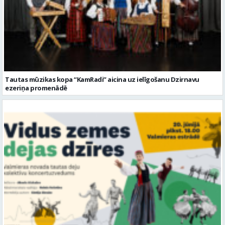
Tautas mūzikas kopa “KamRadi” aicina uz ielīgošanu Dzirnavu
ezeriņa promenādē