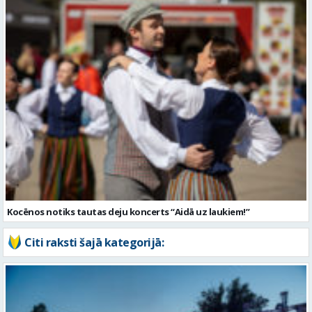
Kocēnos notiks tautas deju koncerts “Aidā uz laukiem!”
Citi raksti šajā kategorijā: