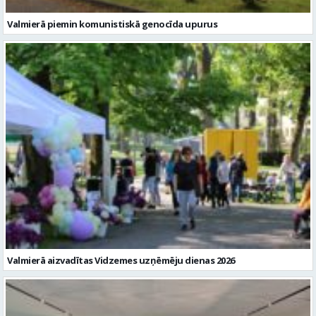
Valmierā piemin komunistiskā genocīda upurus
Valmierā aizvadītas Vidzemes uzņēmēju dienas 2026