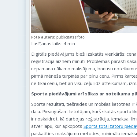
Foto autors:
publicitātes foto
Lasīšanas laiks:
4
min
Digitāls piedāvājums bieži izskatās vienkāršs: cena
reģistrācija aizņem minūti. Problēmas parasti sākas 
nepamana nākamo maksājumu, bonusu noteikumus v
pirmā mēneša turpinās par pilnu cenu. Pirms kartes
ne tikai cenu, bet arī visu ceļu līdz atteikumam, izm
Sporta piedāvājumi arī sākas ar noteikumu p
Sporta rezultāti, tiešraides un mobilās lietotnes ir 
daļu. Pieaugušam lietotājam, kurš skatās sporta lik
ir noskaidrot, kā darbojas reģistrācija, iemaksa, lim
atver lapu, kur apkopots
Sporta totalizatoru pied
paskatīties maksājumu metodes, minimālo iemaks