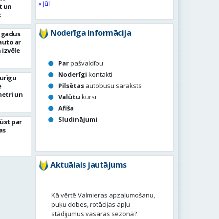
« Jūl
t un
t
Noderīga informācija
s gadus
auto ar
 izvēle
Par
pašvaldību
Noderīgi
kontakti
turīgu
Pilsētas
autobusu saraksts
e
metri un
Valūtu
kursi
Afiša
Sludinājumi
ļūst par
as
Aktuālais jautājums
Kā vērtē Valmieras apzaļumošanu,
puķu dobes, rotācijas apļu
stādījumus vasaras sezonā?