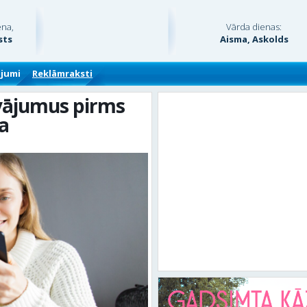
ena,
Vārda dienas:
sts
Aisma, Askolds
ājumi
Reklāmraksti
āvājumus pirms
a