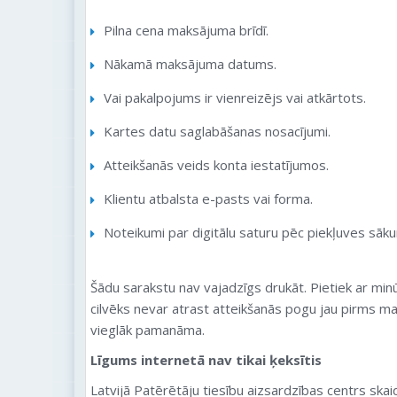
Pilna cena maksājuma brīdī.
Nākamā maksājuma datums.
Vai pakalpojums ir vienreizējs vai atkārtots.
Kartes datu saglabāšanas nosacījumi.
Atteikšanās veids konta iestatījumos.
Klientu atbalsta e-pasts vai forma.
Noteikumi par digitālu saturu pēc piekļuves sāk
Šādu sarakstu nav vajadzīgs drukāt. Pietiek ar minū
cilvēks nevar atrast atteikšanās pogu jau pirms ma
vieglāk pamanāma.
Līgums internetā nav tikai ķeksītis
Latvijā Patērētāju tiesību aizsardzības centrs skai