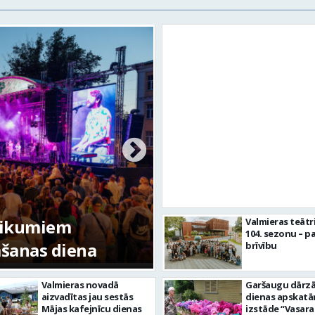
tikumiem
Valmieras teātr
104. sezonu – pa
mšanas diena
FOTO: Valmieras pi
brīvību
Valmieras novadā
Garšaugu dārzā 
aizvadītas jau sestās
dienas apskat
Mājas kafejnīcu dienas
izstāde “Vasara