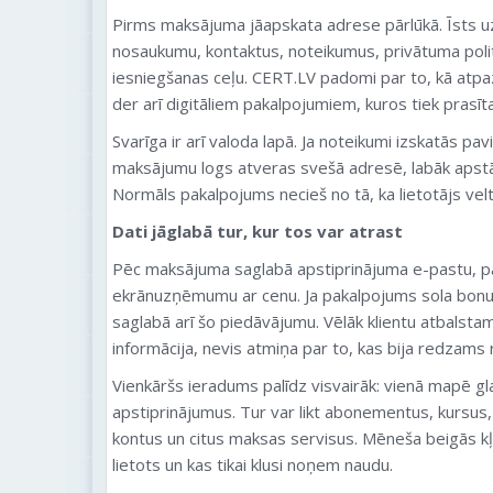
Pirms maksājuma jāapskata adrese pārlūkā. Īsts 
nosaukumu, kontaktus, noteikumus, privātuma poli
iesniegšanas ceļu. CERT.LV padomi par to, kā atpa
der arī digitāliem pakalpojumiem, kuros tiek prasīt
Svarīga ir arī valoda lapā. Ja noteikumi izskatās pavir
maksājumu logs atveras svešā adresē, labāk apstāt
Normāls pakalpojums necieš no tā, ka lietotājs vel
Dati jāglabā tur, kur tos var atrast
Pēc maksājuma saglabā apstiprinājuma e-pastu, p
ekrānuzņēmumu ar cenu. Ja pakalpojums sola bonusu,
saglabā arī šo piedāvājumu. Vēlāk klientu atbalsta
informācija, nevis atmiņa par to, kas bija redzams 
Vienkāršs ieradums palīdz visvairāk: vienā mapē gl
apstiprinājumus. Tur var likt abonementus, kursus
kontus un citus maksas servisus. Mēneša beigās kļ
lietots un kas tikai klusi noņem naudu.