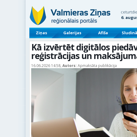
ceturtdi
6. augu
Ziņas
Galerijas
Afiša
Sludin
Kā izvērtēt digitālos pied
reģistrācijas un maksājum
16.06.2026 14:58,
Autors:
Apmaksāta publikācija