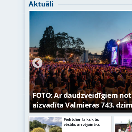
Aktuāli
ūras
FOTO: Ar daudzveidīgiem no
aizvadīta Valmieras 743. dzi
Piektdien laiks kļūs
vēsāks un vējaināks