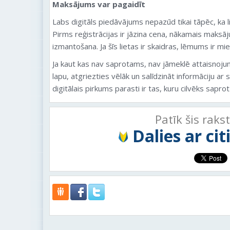
Maksājums var pagaidīt
Labs digitāls piedāvājums nepazūd tikai tāpēc, ka l
Pirms reģistrācijas ir jāzina cena, nākamais maksā
izmantošana. Ja šīs lietas ir skaidras, lēmums ir mie
Ja kaut kas nav saprotams, nav jāmeklē attaisnojum
lapu, atgriezties vēlāk un salīdzināt informāciju ar
digitālais pirkums parasti ir tas, kuru cilvēks sapr
Patīk šis raks
Dalies ar ci