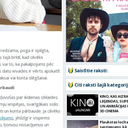
 redzama, poga ir spilgta,
tajā brīdī, kad cilvēks
ai to, ka pakalpojums pēc
Saistītie raksti:
 datu ievades ir vērts apskatīt
aksai vai konta slēgšanai.
Citi raksti šajā kategorij
ārbaudi
KINO, KAS AIZRA
kļuvušas par ikdienas izklaides
LEĢENDAS, SUP
mju iespējas, svarīgākais solis
UN ANIMĀCIJAS 
iti un konta pārbaude. Ja cilvēks
3D CINEMA
āvājums
, jēdzīgi ir vispirms
Plaukstas locīt
u, bonusu nosacījumus un
sastiepums: kā 