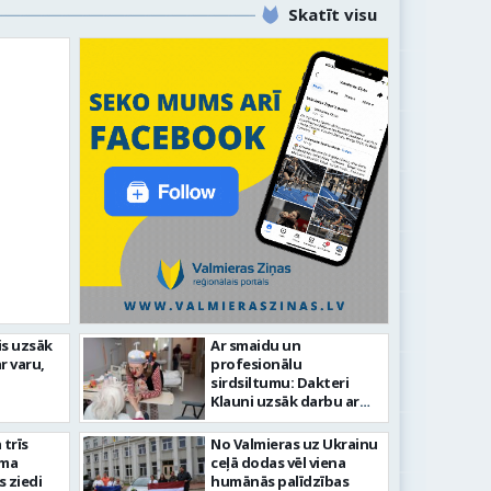
Skatīt visu
is uzsāk
Ar smaidu un
Valmier
r varu,
profesionālu
lsētas svētku gājiens 2026
infrast
sirdsiltumu: Dakteri
Klauni uzsāk darbu ar
senioriem Vidzemes
slimnīcā
trīs
No Valmieras uz Ukrainu
āma
ceļā dodas vēl viena
s ziedi
humānās palīdzības