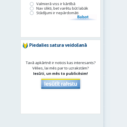
Valmierā viss ir kārtībā
Nav slikti, bet varētu būt labāk
Stādījumi ir nepārdomāti
Balsot
Piedalies satura veidošanā
Tavā apkārtnē ir noticis kas interesants?
Vēlies, lai mēs par to uzrakstām?
Iesūti, un mēs to publicēsim!