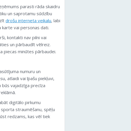
uzņēmums parasti rāda skaidru
tiku un saprotamu sūdzību
zīt
drošu interneta veikalu
, labi
a karte vai personas dati.
ši, kontakti nav pilni vai
ies un pārbaudīt vēlreiz.
ta piecas minūtes pārbaudei.
asūtījuma numuru un
 atlaidi vai īpašu piekļuvi,
m būs vajadzīga precīza
reklāmā.
abāt digitālo pirkumu
, sporta straumēšanu, spēļu
ūst redzams, kas vēl tiek