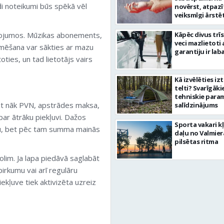
di noteikumi būs spēkā vēl
novērst, atpazī
veiksmīgi ārstē
lpojumos. Mūzikas abonements,
Kāpēc divus trī
veci mazlietoti 
aumēšana var sākties ar mazu
garantiju ir laba
es, un tad lietotājs vairs
Kā izvēlēties iz
telti? Svarīgāki
tehniskie para
lāt nāk PVN, apstrādes maksa,
salīdzinājums
ar ātrāku piekļuvi. Dažos
Sporta vakari k
du, bet pēc tam summa mainās
daļu no Valmier
pilsētas ritma
lim. Ja lapa piedāvā saglabāt
pirkumu vai arī regulāru
ekļuve tiek aktivizēta uzreiz