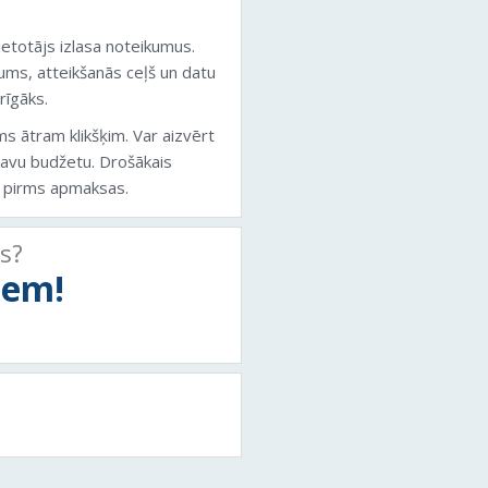
ietotājs izlasa noteikumus.
jums, atteikšanās ceļš un datu
rīgāks.
s ātram klikšķim. Var aizvērt
 savu budžetu. Drošākais
ot pirms apmaksas.
ts?
tiem!