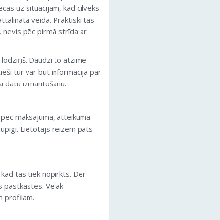
ecas uz situācijām, kad cilvēks
attālinātā veidā. Praktiski tas
, nevis pēc pirmā strīda ar
 lodziņš. Daudzi to atzīmē
ieši tur var būt informācija par
ja datu izmantošanu.
eiz pēc maksājuma, atteikuma
 rūpīgi. Lietotājs reizēm pats
kad tas tiek nopirkts. Der
as pastkastes. Vēlāk
m profilam.