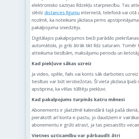
elektronisko saziņas līdzekļu starpniecību. Tas atti
slēdz
distances līgumu
internetā, telefonā vai citā 
nozīmē, ka noteikumi jāizlasa pirms apstiprinājuma
pakalpojuma sniedzēju.
Digitālajos pakalpojumos bieži parādās piekrišanas
automātiski, jo grib ātrāk tikt līdz saturam. Tomēr t
atteikuma tiesībām, maksājumu periodu un lietotā
Kad piekļuve sākas uzreiz
Ja video, spēle, fails vai konts sāk darboties uzr
tiesības var būt ierobežotas. Šī vieta jāizlasa īpaši
apstiprina, ka vēlas tūlītēju piekļuvi.
Kad pakalpojums turpinās katru mēnesi
Abonements ir jāatzīmē kalendārā tajā pašā dienā, 
pierakstīt arī konta e-pastu, jo daudziem ir vairāk
abonementu ir grūti atrast, ja tas piesaistīts veca
Vietnes uzticamību var pārbaudīt ātri