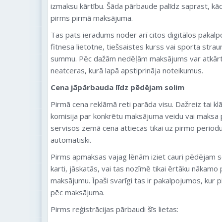
izmaksu kārtību. Šāda pārbaude palīdz saprast, kā
pirms pirmā maksājuma.
Tas pats ieradums noder arī citos digitālos paka
fitnesa lietotne, tiešsaistes kurss vai sporta str
summu. Pēc dažām nedēļām maksājums var atkārtoti
neatceras, kurā lapā apstiprināja noteikumus.
Cena jāpārbauda līdz pēdējam solim
Pirmā cena reklāmā reti parāda visu. Dažreiz tai k
komisija par konkrētu maksājuma veidu vai maksa p
servisos zemā cena attiecas tikai uz pirmo perio
automātiski.
Pirms apmaksas vajag lēnām iziet cauri pēdējam so
karti, jāskatās, vai tas nozīmē tikai ērtāku nākamo 
maksājumu. Īpaši svarīgi tas ir pakalpojumos, kur pi
pēc maksājuma.
Pirms reģistrācijas pārbaudi šīs lietas: