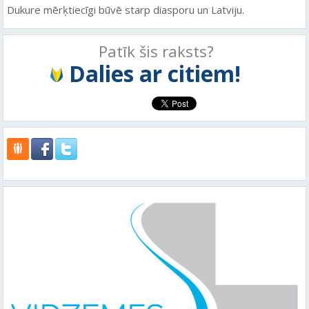
Dukure mērķtiecīgi būvē starp diasporu un Latviju.
Patīk šis raksts?
Dalies ar citiem!