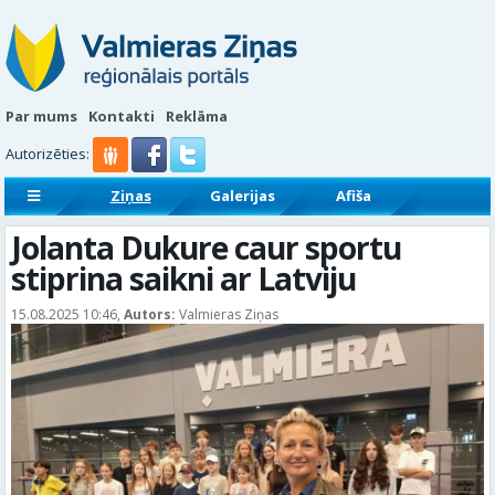
Par mums
Kontakti
Reklāma
Autorizēties:
Ziņas
Galerijas
Afiša
Sludinājumi
Reklāmraksti
Jolanta Dukure caur sportu
stiprina saikni ar Latviju
15.08.2025 10:46,
Autors:
Valmieras Ziņas