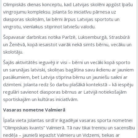
Olimpiskās dienas konceptu, kad Latvijas skolēni apgūst īpašu
vingrojumu kompleksu. Jolanta šo iniciatīvu pārnesa uz
diasporas skoliņām, lai bērni ārpus Latvijas sportotu un
vingrotu, vienlaikus stiprinot latviešu valodu.
Šopavasar darbnīcas notika Parīzē, Luksemburgā, Strasbūrā
un Ženēvā, kopā iesaistot vairāk nekā simts bērnu, vecāku un
skolotāju.
Šajās aktivitātēs ieguvēji ir visi – bērni un vecāki kopā sporto
un sarunājas latviski, skoliņas bagātina savu ikdienu ar jauniem
pasākumiem, bet Latvija stiprina bērnu un jauniešu saikni ar
dzimteni. Jolanta redz šo darbu plašākā kontekstā – kā iespēju
regulāri savienot diasporas bērnus ar Latvijā notiekošajām
sportiskajām un kultūras iniciatīvām.
Vasaras nometne Valmierā
Īpaša vieta Jolantas sirdī ir ikgadējai vasaras sporta nometnei
“Olimpiskais kvants” Valmierā. Tā nav tikai treniņu un sacensību
nedēļa – jaunieši iepazīst Valmieru un Vidzemi, tiekas ar