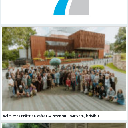
Valmieras teātris uzsāk 104. sezonu – par varu, brīvību