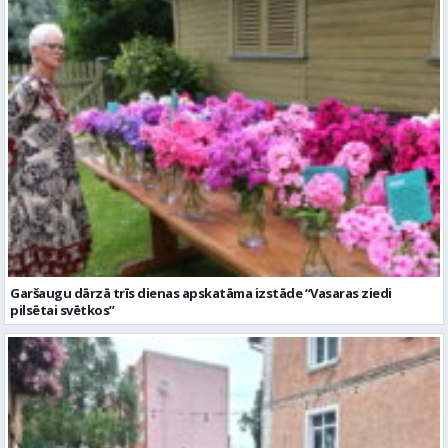
Garšaugu dārzā trīs dienas apskatāma izstāde “Vasaras ziedi
pilsētai svētkos”