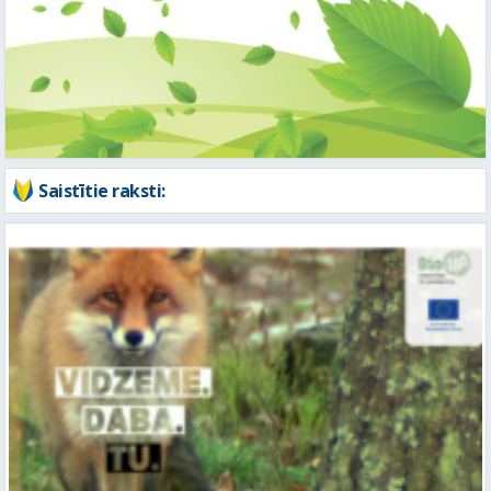
Saistītie raksti: