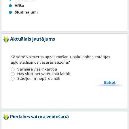
Afiša
Sludinājumi
Aktuālais jautājums
Kā vērtē Valmieras apzaļumošanu, puķu dobes, rotācijas
apļu stādījumus vasaras sezonā?
Valmierā viss ir kārtībā
Nav slikti, bet varētu būt labāk
Stādījumi ir nepārdomāti
Balsot
Piedalies satura veidošanā