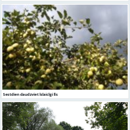
Sestdien daudzviet īslaicīgi līs