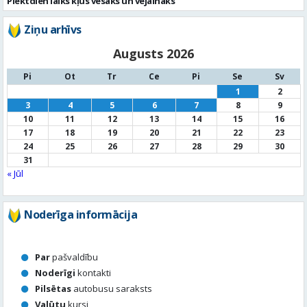
Piektdien laiks kļūs vēsāks un vējaināks
Ziņu arhīvs
Augusts 2026
Pi
Ot
Tr
Ce
Pi
Se
Sv
1
2
3
4
5
6
7
8
9
10
11
12
13
14
15
16
17
18
19
20
21
22
23
24
25
26
27
28
29
30
31
« Jūl
Noderīga informācija
Par
pašvaldību
Noderīgi
kontakti
Pilsētas
autobusu saraksts
Valūtu
kursi