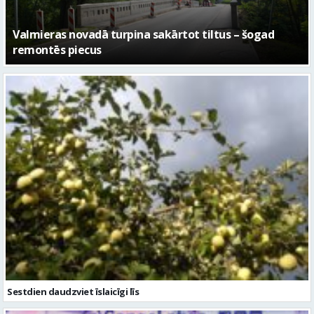
No pagaidu teātra līdz laikmetīgās kultūras centram
– kā attīstīsies “Kurtuve”
Sestdien daudzviet īslaicīgi līs