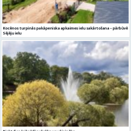
Kocēnos turpinās pakāpeniska apkaimes ielu sakārtošana – pārbūvē
Sējēju ielu