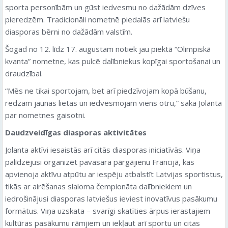
sporta personībām un gūst iedvesmu no dažādām dzīves
pieredzēm. Tradicionāli nometnē piedalās arī latviešu
diasporas bērni no dažādām valstīm.
Šogad no 12. līdz 17. augustam notiek jau piektā “Olimpiskā
kvanta” nometne, kas pulcē dalībniekus kopīgai sportošanai un
draudzībai.
“Mēs ne tikai sportojam, bet arī piedzīvojam kopā būšanu,
redzam jaunas lietas un iedvesmojam viens otru,” saka Jolanta
par nometnes gaisotni.
Daudzveidīgas diasporas aktivitātes
Jolanta aktīvi iesaistās arī citās diasporas iniciatīvās. Viņa
palīdzējusi organizēt pavasara pārgājienu Francijā, kas
apvienoja aktīvu atpūtu ar iespēju atbalstīt Latvijas sportistus,
tikās ar airēšanas slaloma čempionāta dalībniekiem un
iedrošinājusi diasporas latviešus ieviest inovatīvus pasākumu
formātus. Viņa uzskata – svarīgi skatīties ārpus ierastajiem
kultūras pasākumu rāmjiem un iekļaut arī sportu un citas