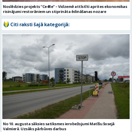
Noslēdzies projekts “Ce4Re” – Vidzemē attīstīti aprites ekonomikas
risinājumi restorāniem un stiprināta ēdināšanas nozare
Citi raksti šajā kategorijā:
No 10. augusta sāksies satiksmes ierobežojumi Matīšu šosejā
Valmierā. Uzsāks pārbūves darbus