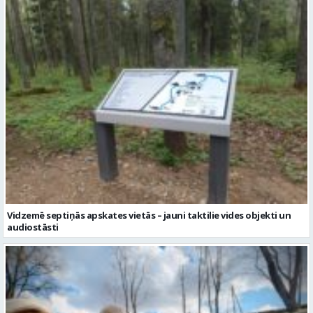
Vidzemē septiņās apskates vietās – jauni taktilie vides objekti un
audiostāsti