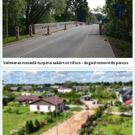
Valmieras novadā turpina sakārtot tiltus – šogad remontēs piecus