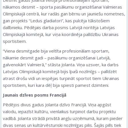
nākamos desmit – sporta pasākumu organizēšanai Valmieras
Olimpiskajā centrā, kur radās gan bērnu un jauniešu nometnes,
gan projekts “Ledus gladiatori”, kas pulcēja tūkstošiem
dalībnieku. Pēdējais darba posms Latvijā noritēja Latvijas
Olimpiskajā komitejā, kur viņa koordinēja palīdzību Ukrainas
sportistiem.
“Viena desmitgade bija veltīta profesionālam sportam,
nākamie desmit gadi – pasākumu organizēšanai Latvijā,
galvenokārt Valmierā,” stāsta Jolanta. Viņa uzsver, ka darbs
Latvijas Olimpiskajā komitejā bijis īpaši nozīmīgs – palīdzēt
atrast drošu vidi un iespējas turpināt sportot tiem Ukrainas
sportistiem, kuri kara dēļ bija spiesti pamest dzimteni.
Jaunais dzīves posms Francijā
Pēdējos divus gadus Jolanta dzīvo Francijā. Viņa apgūst
valodu, iepazīst kultūru, vienlaikus turpinot darbu projektu
vadībā. Jolanta strādā privātā angļu uzņēmumā, kuram pieder
divas senas un kultūrvēsturiski nozīmīgas pilis. Šajās pilīs tiek