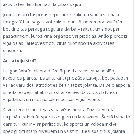
aktivitātes, lai stiprinātu kopības sajūtu.
Jolanta ir arī diasporas reportiere. Sākumā viņu uzaicināja
fotografēt un sagatavot rakstu par 18. novembra svinībām,
bet drīz tas pārauga regulārā darbā – rakstīt un ziņot par
pasākumiem, kuros viņa organizē vai piedalās. Ar šo pieredzi
viņa dalās, lai iedvesmotu citus rīkot sporta aktivitātes
diasporā.
Ar Latviju sirdī
Lai gan šobrīd Jolanta dzīvo ārpus Latvijas, viņa neslēpj
nākotnes plānus. “Es zinu, ka atgriezīšos Latvijā, bet patlaban
vairāk varu dot, atrodoties šeit,” atzīst Jolanta. Dzīve diasporā
sniedz iespēju labāk izprast ārzemēs dzīvojošo latviešu
vajadzības un rīkot pasākumus, kas viņus vieno.
Savu pieredzi un idejas viņa vēlas nest arī uz Latviju, lai
turpinātu stiprināt sportisko garu un latviskumu. Šobrīd viņa to
dara tur, kur ir – ar pārliecību, ka sports un valoda ir divi
spēcīgi tilti starp cilvēkiem un valstīm. Tieši šos tiltus Jolanta