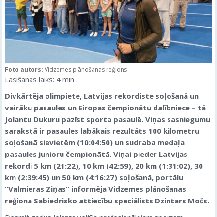
Foto autors:
Vidzemes plānošanas reģions
Lasīšanas laiks:
4
min
Divkārtēja olimpiete, Latvijas rekordiste soļošanā un
vairāku pasaules un Eiropas čempionātu dalībniece – tā
Jolantu Dukuru pazīst sporta pasaulē. Viņas sasniegumu
sarakstā ir pasaules labākais rezultāts 100 kilometru
soļošanā sievietēm (10:04:50) un sudraba medaļa
pasaules junioru čempionātā. Viņai pieder Latvijas
rekordi 5 km (21:22), 10 km (42:59), 20 km (1:31:02), 30
km (2:39:45) un 50 km (4:16:27) soļošanā, portālu
“Valmieras Ziņas” informēja Vidzemes plānošanas
reģiona Sabiedrisko attiecību speciālists Dzintars Močs.
Desmit gadus Jolanta veltīja profesionālajam sportam,