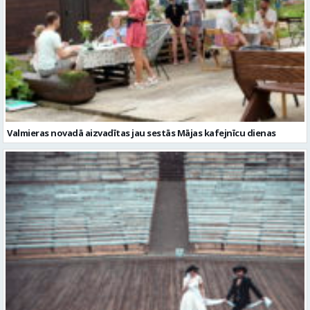
Valmieras novadā aizvadītas jau sestās Mājas kafejnīcu dienas