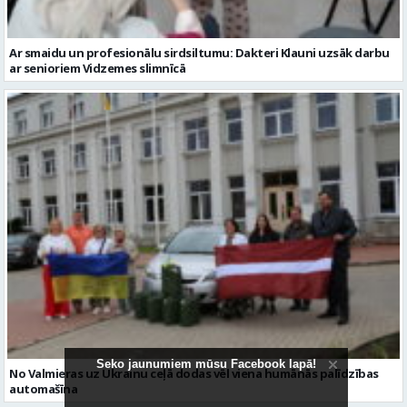
Ar smaidu un profesionālu sirdsiltumu: Dakteri Klauni uzsāk darbu
ar senioriem Vidzemes slimnīcā
Seko jaunumiem mūsu Facebook lapā!
No Valmieras uz Ukrainu ceļā dodas vēl viena humānās palīdzības
automašīna