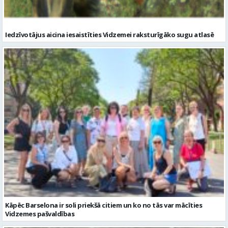
Iedzīvotājus aicina iesaistīties Vidzemei raksturīgāko sugu atlasē
Kāpēc Barselona ir soli priekšā citiem un ko no tās var mācīties
Vidzemes pašvaldības