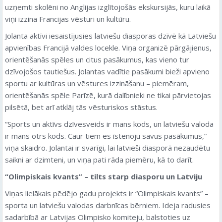
uzņemti skolēni no Anglijas izglītojošās ekskursijās, kuru laikā
viņi izzina Francijas vēsturi un kultūru.
Jolanta aktīvi iesaistījusies latviešu diasporas dzīvē kā Latviešu
apvienības Francijā valdes locekle. Viņa organizē pārgājienus,
orientēšanās spēles un citus pasākumus, kas vieno tur
dzīvojošos tautiešus. Jolantas vadītie pasākumi bieži apvieno
sportu ar kultūras un vēstures izzināšanu – piemēram,
orientēšanās spēle Parīzē, kurā dalībnieki ne tikai pārvietojas
pilsētā, bet arī atklāj tās vēsturiskos stāstus.
“Sports un aktīvs dzīvesveids ir mans kods, un latviešu valoda
ir mans otrs kods. Caur tiem es īstenoju savus pasākumus,”
viņa skaidro. Jolantai ir svarīgi, lai latvieši diasporā nezaudētu
saikni ar dzimteni, un viņa pati rāda piemēru, kā to darīt.
“Olimpiskais kvants” – tilts starp diasporu un Latviju
Viņas lielākais pēdējo gadu projekts ir “Olimpiskais kvants” –
sporta un latviešu valodas darbnīcas bērniem. Ideja radusies
sadarbībā ar Latvijas Olimpisko komiteju, balstoties uz