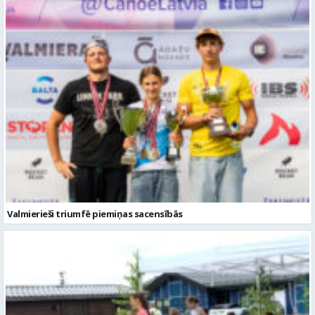
Valmierieši triumfē piemiņas sacensībās