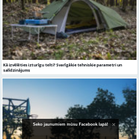
Kā izvēlēties izturīgu telti? Svarīgākie tehniskie parametri un
salīdzinājums
Seko jaunumiem mūsu Facebook lapā!
Sporta vakari kļūst par daļu no Valmieras pilsētas ritma