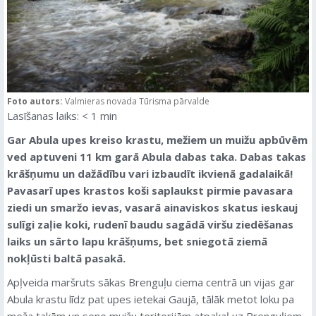
Foto autors:
Valmieras novada Tūrisma pārvalde
Lasīšanas laiks:
< 1
min
Gar Abula upes kreiso krastu, mežiem un muižu apbūvēm
ved aptuveni 11 km garā Abula dabas taka. Dabas takas
krāšņumu un dažādību vari izbaudīt ikvienā gadalaikā!
Pavasarī upes krastos koši saplaukst pirmie pavasara
ziedi un smaržo ievas, vasarā ainaviskos skatus ieskauj
sulīgi zaļie koki, rudenī baudu sagādā viršu ziedēšanas
laiks un sārto lapu krāšņums, bet sniegotā ziemā
nokļūsti baltā pasakā.
Apļveida maršruts sākas Brenguļu ciema centrā un vijas gar
Abula krastu līdz pat upes ietekai Gaujā, tālāk metot loku pa
meža takām un seno muižu teritorijām atpakaļ uz Brenguļiem.