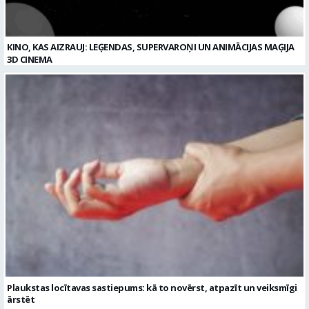
Plaukstas locītavas sastiepums: kā to novērst, atpazīt un veiksmīgi
ārstēt