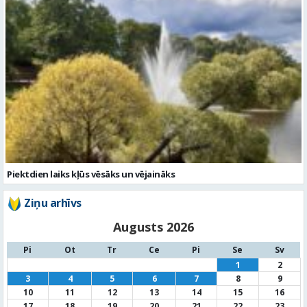
Piektdien laiks kļūs vēsāks un vējaināks
Ziņu arhīvs
Augusts 2026
Pi
Ot
Tr
Ce
Pi
Se
Sv
1
2
3
4
5
6
7
8
9
10
11
12
13
14
15
16
17
18
19
20
21
22
23
24
25
26
27
28
29
30
31
« Jūl