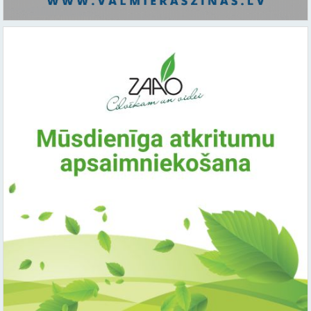
Saistītie raksti: