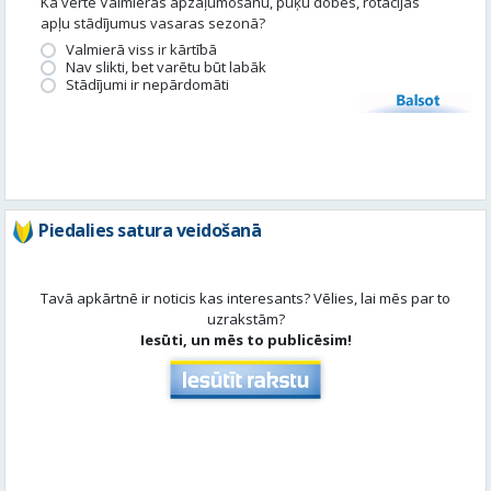
Piedalies satura veidošanā
Tavā apkārtnē ir noticis kas interesants? Vēlies, lai mēs par to
uzrakstām?
Iesūti, un mēs to publicēsim!
Aktuāli
Skatīt visu