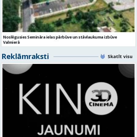
Noslēgusies Semināra ielas pārbūve un stāvlaukuma izbūve
Valmierā
Reklāmraksti
Skatīt visu
KINO, KAS AIZRAUJ: LEĢENDAS, SUPERVAROŅI UN ANIMĀCIJAS MAĢIJA
3D CINEMA