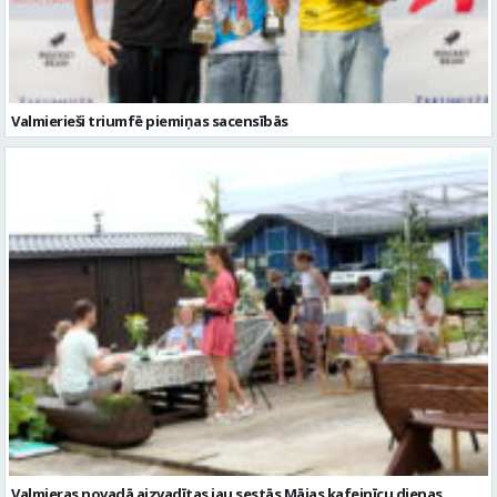
Valmieras novadā aizvadītas jau sestās Mājas kafejnīcu dienas