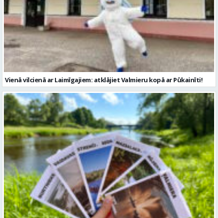
Vienā vilcienā ar Laimīgajiem: atklājiet Valmieru kopā ar Pūkainīti!
Jaunākie pieturpunkti Tavam ceļojumam Valmieras novadā