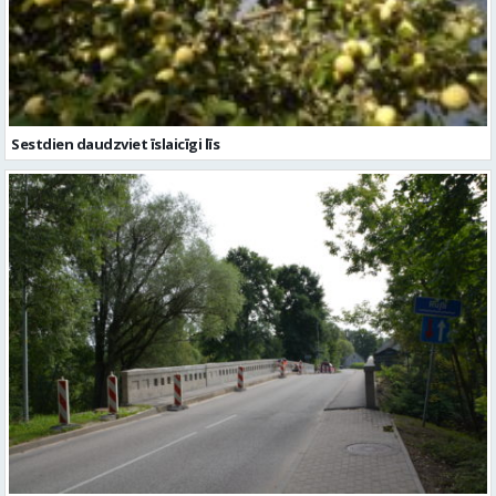
Sestdien daudzviet īslaicīgi līs
Valmieras novadā turpina sakārtot tiltus – šogad remontēs piecus