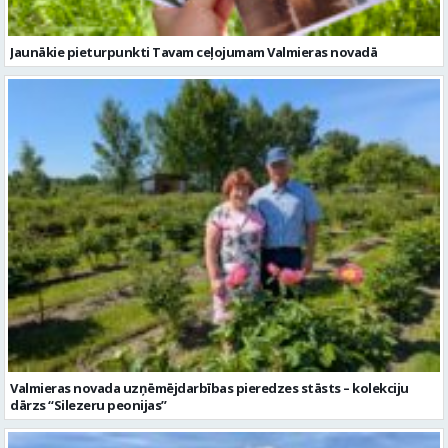
Valmieras novada uzņēmējdarbības pieredzes stāsts – kolekciju
dārzs “Silezeru peonijas”