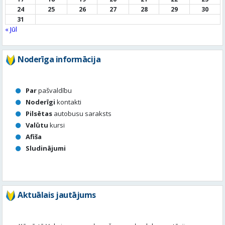
Noderīga informācija
Par
pašvaldību
Noderīgi
kontakti
Pilsētas
autobusu saraksts
Valūtu
kursi
Afiša
Sludinājumi
Aktuālais jautājums
Kā vērtē Valmieras apzaļumošanu, puķu dobes, rotācijas
apļu stādījumus vasaras sezonā?
Valmierā viss ir kārtībā
Nav slikti, bet varētu būt labāk
Stādījumi ir nepārdomāti
Balsot