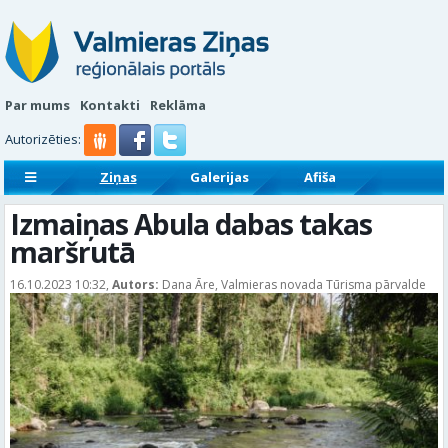
Par mums
Kontakti
Reklāma
Autorizēties:
Ziņas
Galerijas
Afiša
Sludinājumi
Reklāmraksti
Izmaiņas Abula dabas takas
maršrutā
16.10.2023 10:32,
Autors:
Dana Āre, Valmieras novada Tūrisma pārvalde