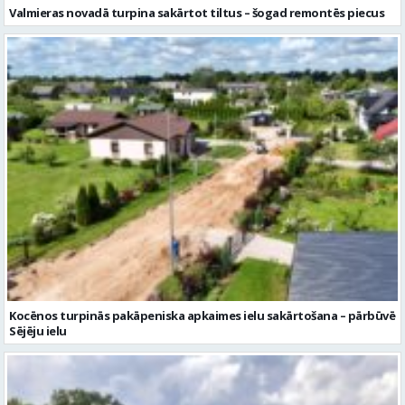
Kocēnos turpinās pakāpeniska apkaimes ielu sakārtošana – pārbūvē
Sējēju ielu