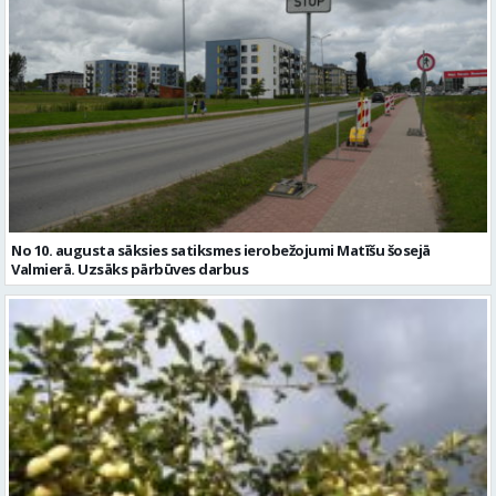
No 10. augusta sāksies satiksmes ierobežojumi Matīšu šosejā
Valmierā. Uzsāks pārbūves darbus