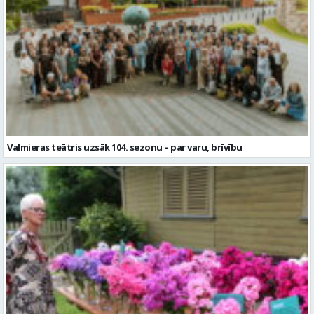
Valmieras teātris uzsāk 104. sezonu – par varu, brīvību
Garšaugu dārzā trīs dienas apskatāma izstāde “Vasaras ziedi
pilsētai svētkos”