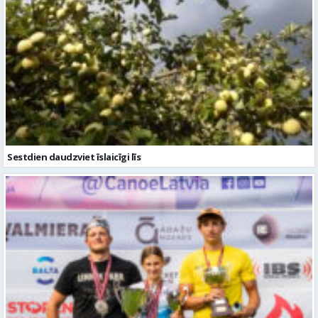
Sestdien daudzviet īslaicīgi līs
Valmierieši triumfē piemiņas sacensībās