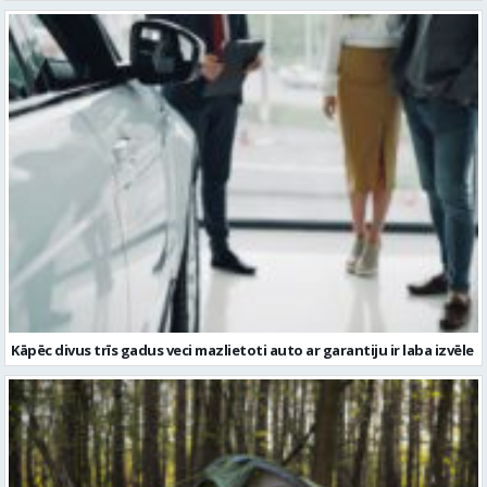
Kāpēc divus trīs gadus veci mazlietoti auto ar garantiju ir laba izvēle