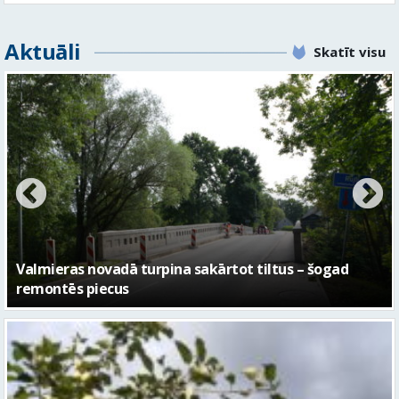
No pagaidu teātra līdz laikmetīgās kultūras centram
– kā attīstīsies “Kurtuve”