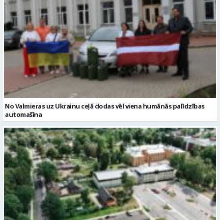
No Valmieras uz Ukrainu ceļā dodas vēl viena humānās palīdzības
automašīna