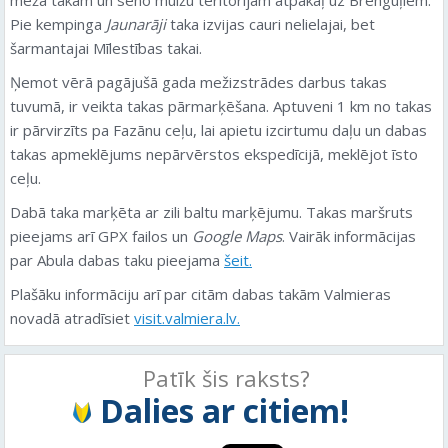
Pie kempinga
Jaunarāji
taka izvijas cauri nelielajai, bet
šarmantajai Mīlestības takai.
Ņemot vērā pagājušā gada mežizstrādes darbus takas
tuvumā, ir veikta takas pārmarķēšana. Aptuveni 1 km no takas
ir pārvirzīts pa Fazānu ceļu, lai apietu izcirtumu daļu un dabas
takas apmeklējums nepārvērstos ekspedīcijā, meklējot īsto
ceļu.
Dabā taka marķēta ar zili baltu marķējumu. Takas maršruts
pieejams arī GPX failos un
Google Maps
. Vairāk informācijas
par Abula dabas taku pieejama
šeit.
Plašāku informāciju arī par citām dabas takām Valmieras
novadā atradīsiet
visit.valmiera.lv.
Patīk šis raksts?
Dalies ar citiem!