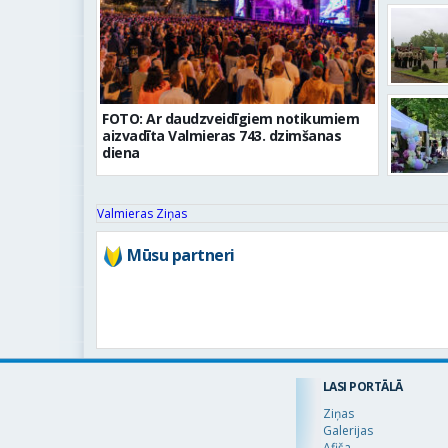
FOTO: Ar daudzveidīgiem notikumiem
aizvadīta Valmieras 743. dzimšanas
diena
Valmieras Ziņas
Mūsu partneri
LASI PORTĀLĀ
Ziņas
Galerijas
© 2016 Valmieraszinas.lv
Afiša