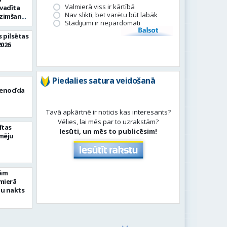
Valmierā viss ir kārtībā
vadīta
Nav slikti, bet varētu būt labāk
dzimšanas
Stādījumi ir nepārdomāti
Balsot
 pilsētas
2026
Piedalies satura veidošanā
n
enocīda
Tavā apkārtnē ir noticis kas interesants?
Vēlies, lai mēs par to uzrakstām?
ītas
Iesūti, un mēs to publicēsim!
mēju
gām
mierā
ju nakts