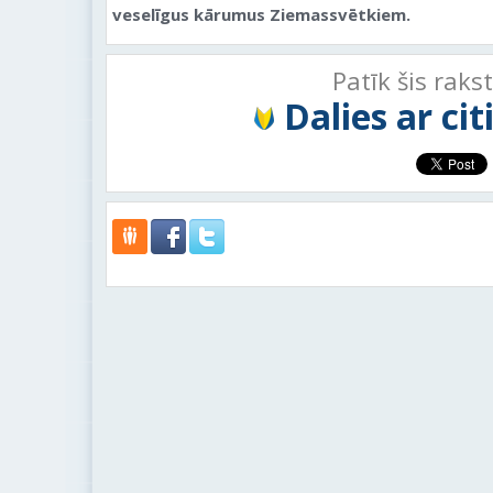
veselīgus kārumus Ziemassvētkiem.
Patīk šis raks
Dalies ar ci