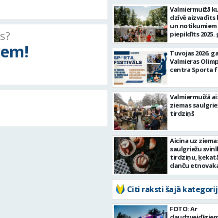
Valmiermuižā k
dzīvē aizvadīts
un notikumiem
ts?
piepildīts 2025.
tiem!
Tuvojas 2026. g
Valmieras Olim
centra Sporta f
Valmiermuižā ai
ziemas saulgrie
tirdziņš
Aicina uz ziema
saulgriežu svin
tirdziņu, ķeka
danču etnovak
Valmiermuižā
Citi raksti šajā kategorij
FOTO: Ar
daudzveidīgie