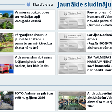
Jaunākie sludināj
Skatīt visu
Valmieras puķu dobes
Pievienojies mū
un rotācijas apļi
komandai! Valm
2026.gada vasarā
novada pašvald
(turpmāk – Pašv
aicina darbā
Informācijas te
Pārgaujiete Līva Irkle –
Latvijas Nacionā
centra (ITC) inf
jauniete ar stabilu
arhīvs
tehnoloģiju
pamatu un mērķtiecīgu
(Reģ.Nr.90009476
administratoru/
skatu nākotnē
aicina darbā n
nenoteiktu laik
pārzini (uz nen
vieta: Rūjienas 
laiku) Valmieras
Vidzemes slimnīcā asins
SIA “VALMIERAS
Naukšēnu apvi
valsts arhīvā Mēs
krājumi pietiekami
NAMSAIMNIEKS” 
teritorijās Ja Tev
Valmieras zonāl
šodien, bet kā būs rīt?
savā komandā k
vēlme: nodrošin
arhīvā uzkrājam
nenoteiktu lai
informācijas un
uzskaitām, sag
SPECIALIZĒTĀ
komunikācijas
darām pieejam
AUTOMOBIĻA V
tehnoloģijām (
popularizējam 
Galvenie amata
IKT) saistīto p
dokumentāro
pienākumi: vadī
pieteikumu pār
mantojumu. M
apkalpot specia
un operatīvu ri
FOTO: Valmieras pilsētas
Ar daudzveidī
pārraudzībā un
(arī kravas) aut
nodrošināt
svētku gājiens 2026
aktivitātēm Val
zonā ietilpst Va
uzturēt uzticē
datortehnikas l
aizvadīta Muze
Valkas, Smilten
automobili teh
atbalstu un ar 
2026
Limbažu novadi
kārtībā. veikt v
saistīto
savai komandai