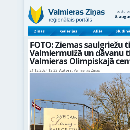
sestdie
8. augu
Ziņas
Galerijas
Afiša
Sludin
FOTO: Ziemas saulgriežu ti
Valmiermuižā un dāvanu ti
Valmieras Olimpiskajā cen
21.12.2024 13:23,
Autors:
Valmieras Ziņas