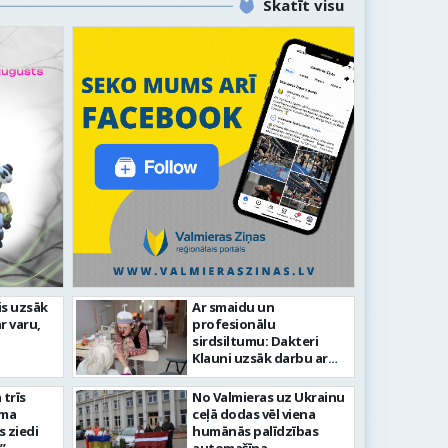
Skatīt visu
līdz laikmetīgās kultūras
is uzsāk
Ar smaidu un
FOTO: 
r varu,
profesionālu
tīsies “Kurtuve”
aizvadī
sirdsiltumu: Dakteri
Klauni uzsāk darbu ar
senioriem Vidzemes
slimnīcā
trīs
No Valmieras uz Ukrainu
āma
ceļā dodas vēl viena
s ziedi
humānās palīdzības