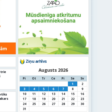
Ziņu arhīvs
Augusts 2026
otrie
i
Pi
Ot
Tr
Ce
Pi
Se
Sv
1
2
3
4
5
6
7
8
9
10
11
12
13
14
15
16
otiks
akars
17
18
19
20
21
22
23
24
25
26
27
28
29
30
31