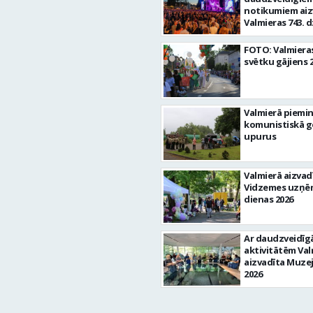
notikumiem aiz
Valmieras 743. 
diena
FOTO: Valmieras
svētku gājiens 
Valmierā piemi
komunistiskā g
upurus
Valmierā aizvad
Vidzemes uzņē
dienas 2026
Ar daudzveidī
aktivitātēm Val
aizvadīta Muze
2026