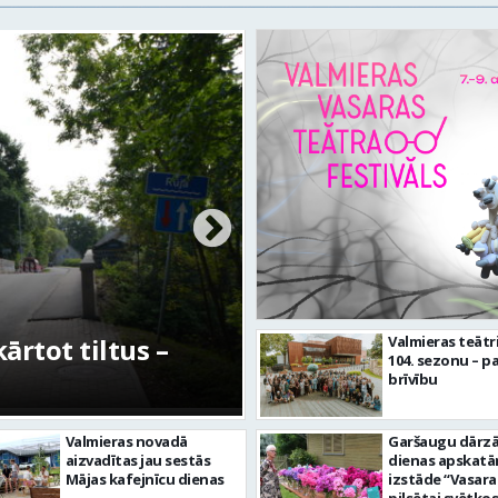
rtot tiltus –
No pagaidu teātra 
Valmieras teātr
104. sezonu – pa
centram – kā attīs
brīvību
Valmieras novadā
Garšaugu dārzā 
aizvadītas jau sestās
dienas apskat
Mājas kafejnīcu dienas
izstāde “Vasara