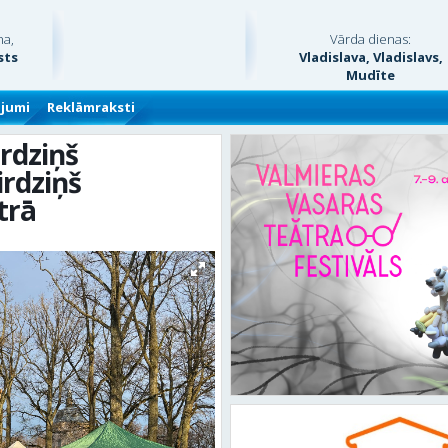
na,
Vārda dienas:
sts
Vladislava, Vladislavs,
Mudīte
ājumi
Reklāmraksti
rdziņš
rdziņš
trā