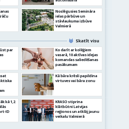
”
automašīna
šanas
Noslēgusies Semināra
Krāču
ielas pārbūve un
stāvlaukuma izbūve
Valmierā
Skatīt visu
ļūst par
Ko darīt ar kolēģiem
as
vasarā, 10 aktīvas idejas
komandas saliedēšanas
pasākumam
ssat
Kā bāra krēsli papildina
aktiska
virtuves vai bāra zonu
kam
rāk kā 1,2
KRASO stiprina
ālās
klātbūtni Latvijas
rt-ID
reģionos un atklāj jaunu
veikalu Valmierā