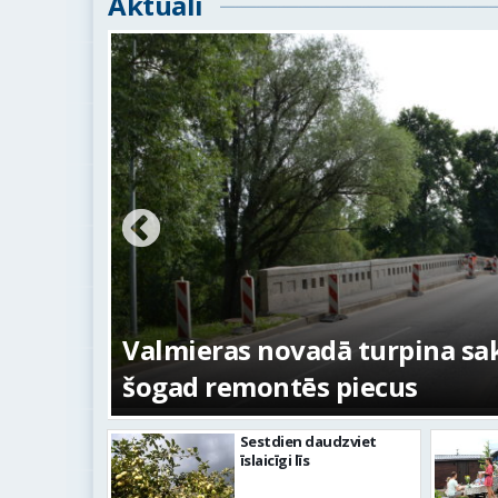
Aktuāli
ežojumi
s
Valmieras novadā turpina sakā
šogad remontēs piecus
Sestdien daudzviet
īslaicīgi līs