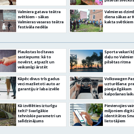
pilsētai svētkos
Valmiera gatava teātra
Valmieras dzim
svētkiem – sākas
diena sākas ar 
Valmieras vasaras teātra
kakta svētkiem
festivāla nedēļa
Plaukstas locītavas
Sporta vakari k
sastiepums: kā to
daļu no Valmier
novērst, atpazīt un
pilsētas ritma
veiksmīgi ārstēt
Kāpēc divus trīs gadus
Volkswagen Pa
veci mazlietoti auto ar
uzturēšana: pr
garantiju ir laba izvēle
pieeja ilgākam
kalpošanas lai
Kā izvēlēties izturīgu
Pievienojies vai
telti? Svarīgākie
miljoniem digit
tehniskie parametri un
identitātes Sma
salīdzinājums
lietotājiem