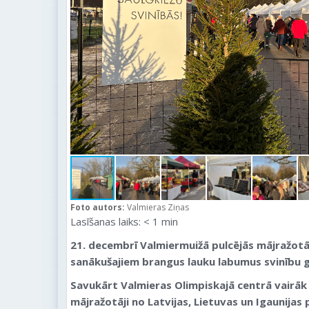
Foto autors:
Valmieras Ziņas
Lasīšanas laiks:
< 1
min
21. decembrī Valmiermuižā pulcējās mājražotāj
sanākušajiem brangus lauku labumus svinību 
Savukārt Valmieras Olimpiskajā centrā vairāk
mājražotāji no Latvijas, Lietuvas un Igaunijas 