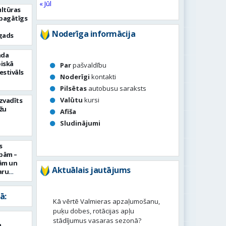
« Jūl
ultūras
 bagātīgs
Noderīga informācija
 gads
ada
piskā
Par
pašvaldību
estivāls
Noderīgi
kontakti
Pilsētas
autobusu saraksts
Valūtu
kursi
zvadīts
žu
Afiša
Sludinājumi
s
ībām –
tām un
Aktuālais jautājums
aru
ā:
Kā vērtē Valmieras apzaļumošanu,
puķu dobes, rotācijas apļu
stādījumus vasaras sezonā?
m