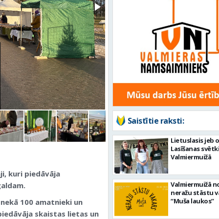
Saistītie raksti:
Lietuslasis jeb 
Lasīšanas svētk
Valmiermuižā
i, kuri piedāvāja
Valmiermuižā n
galdam.
neražu stāstu v
“Muša laukos”
 nekā 100 amatnieki un
piedāvāja skaistas lietas un