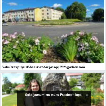
Valmieras puķu dobes un rotācijas apļi 2026.gada vasarā
Seko jaunumiem mūsu Facebook lapā!