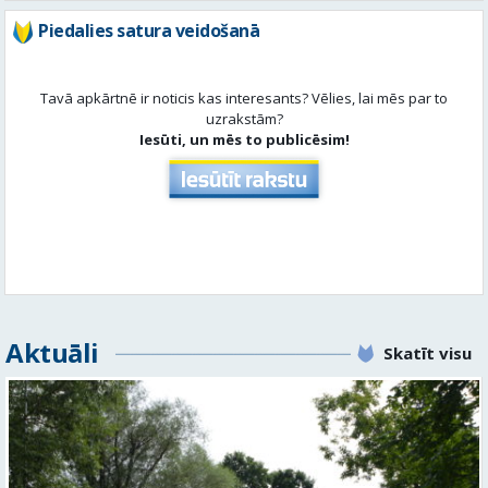
Piedalies satura veidošanā
Tavā apkārtnē ir noticis kas interesants? Vēlies, lai mēs par to
uzrakstām?
Iesūti, un mēs to publicēsim!
Aktuāli
Skatīt visu