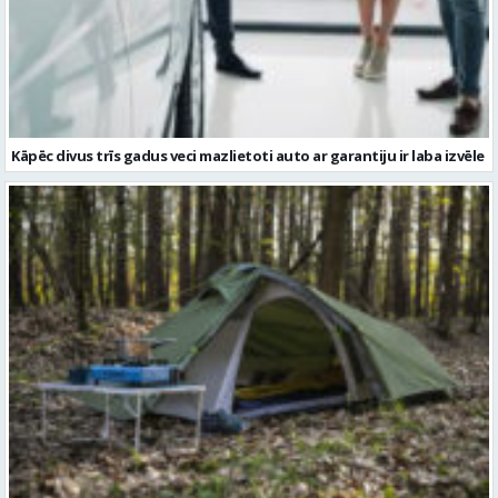
Kāpēc divus trīs gadus veci mazlietoti auto ar garantiju ir laba izvēle