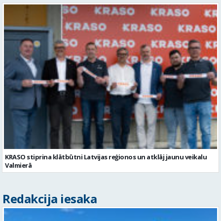
KRASO stiprina klātbūtni Latvijas reģionos un atklāj jaunu veikalu
Valmierā
Redakcija iesaka