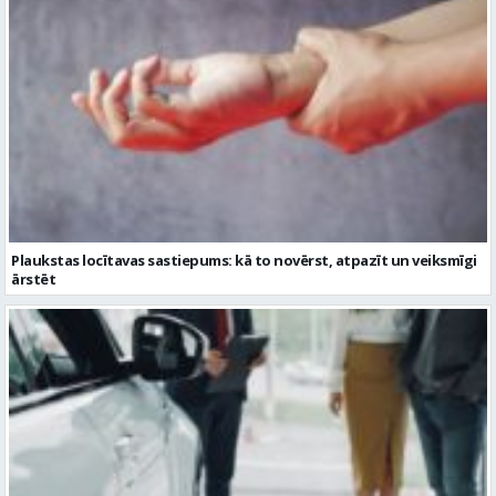
Plaukstas locītavas sastiepums: kā to novērst, atpazīt un veiksmīgi
ārstēt