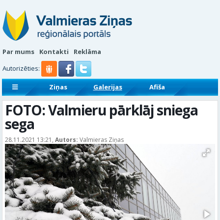
Par mums
Kontakti
Reklāma
Autorizēties:
Ziņas
Galerijas
Afiša
Sludinājumi
Reklāmraksti
FOTO: Valmieru pārklāj sniega
sega
28.11.2021 13:21,
Autors:
Valmieras Ziņas