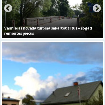
No pagaidu teātra līdz laikmetīgās kultūras centram
– kā attīstīsies “Kurtuve”