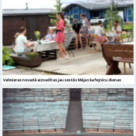
Valmieras novadā aizvadītas jau sestās Mājas kafejnīcu dienas