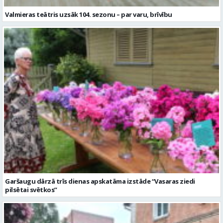
Valmieras teātris uzsāk 104. sezonu – par varu, brīvību
Garšaugu dārzā trīs dienas apskatāma izstāde “Vasaras ziedi
pilsētai svētkos”