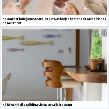
Ko darīt ar kolēģiem vasarā, 10 aktīvas idejas komandas saliedēšanas
pasākumam
Kā bāra krēsli papildina virtuves vai bāra zonu