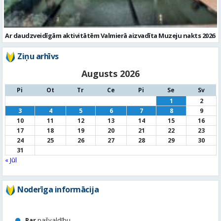
Ar daudzveidīgām aktivitātēm Valmierā aizvadīta Muzeju nakts 2026
Ziņu arhīvs
Augusts 2026
Pi
Ot
Tr
Ce
Pi
Se
Sv
1
2
3
4
5
6
7
8
9
10
11
12
13
14
15
16
17
18
19
20
21
22
23
24
25
26
27
28
29
30
31
« Jūl
Noderīga informācija
Par
pašvaldību