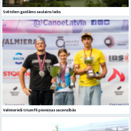
Svētdien gaidāms saulains laiks
Valmierieši triumfē piemiņas sacensībās