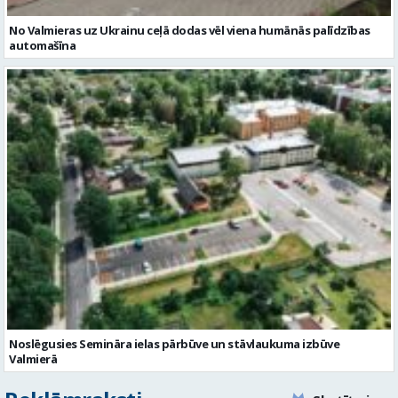
No Valmieras uz Ukrainu ceļā dodas vēl viena humānās palīdzības
automašīna
Noslēgusies Semināra ielas pārbūve un stāvlaukuma izbūve
Valmierā