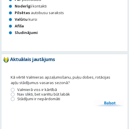
Noderīgi
kontakti
Pilsētas
autobusu saraksts
Valūtu
kursi
Afiša
Sludinājumi
Aktuālais jautājums
Kā vērtē Valmieras apzaļumošanu, puķu dobes, rotācijas
apļu stādījumus vasaras sezonā?
Valmierā viss ir kārtībā
Nav slikti, bet varētu būt labāk
Stādījumi ir nepārdomāti
Balsot