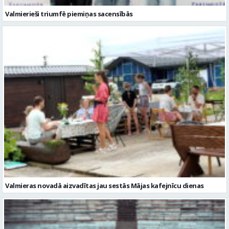
Valmierieši triumfē piemiņas sacensībās
Valmieras novadā aizvadītas jau sestās Mājas kafejnīcu dienas