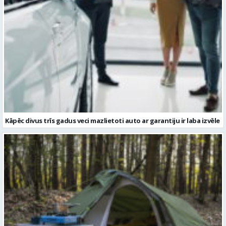
Kāpēc divus trīs gadus veci mazlietoti auto ar garantiju ir laba izvēle