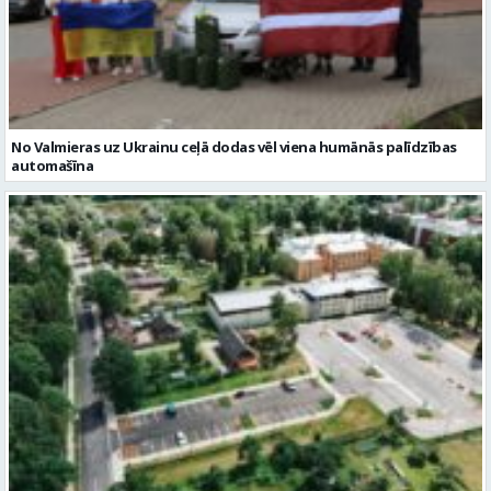
No Valmieras uz Ukrainu ceļā dodas vēl viena humānās palīdzības
automašīna