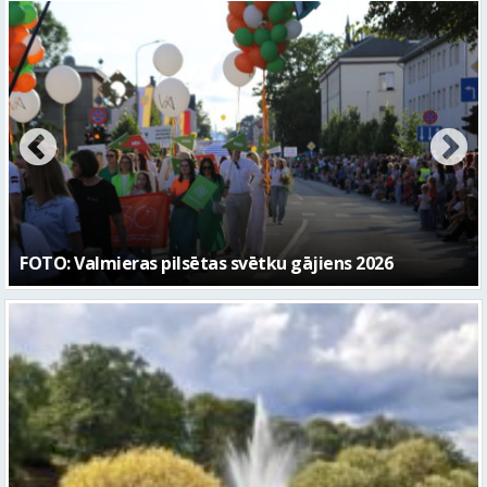
Valmierā turpinās īstenot nozīmīgus ielu
infrastruktūras investīciju projektus