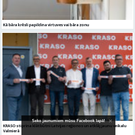
Kā bāra krēsli papildina virtuves vai bāra zonu
Seko jaunumiem mūsu Facebook lapā!
KRASO stiprina klātbūtni Latvijas reģionos un atklāj jaunu veikalu
Valmierā