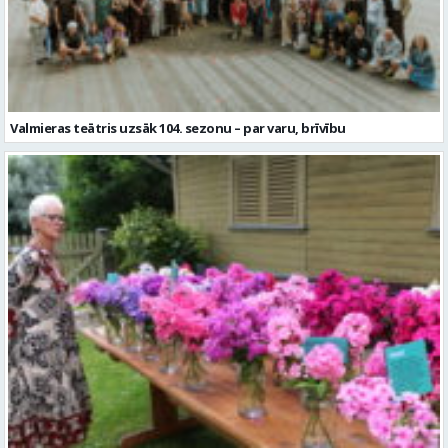
Valmieras teātris uzsāk 104. sezonu – par varu, brīvību