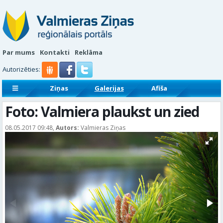
Par mums
Kontakti
Reklāma
Autorizēties:
Ziņas
Galerijas
Afiša
Sludinājumi
Reklāmraksti
Foto: Valmiera plaukst un zied
08.05.2017 09:48,
Autors:
Valmieras Ziņas