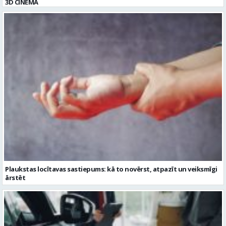
3D CINEMA
Plaukstas locītavas sastiepums: kā to novērst, atpazīt un veiksmīgi
ārstēt