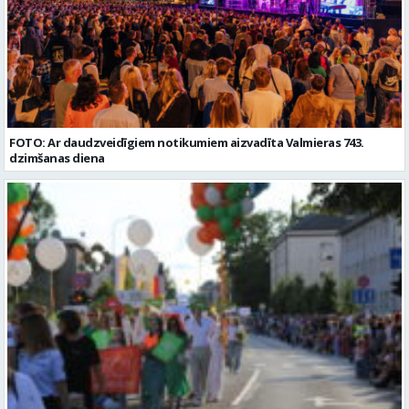
FOTO: Ar daudzveidīgiem notikumiem aizvadīta Valmieras 743.
dzimšanas diena