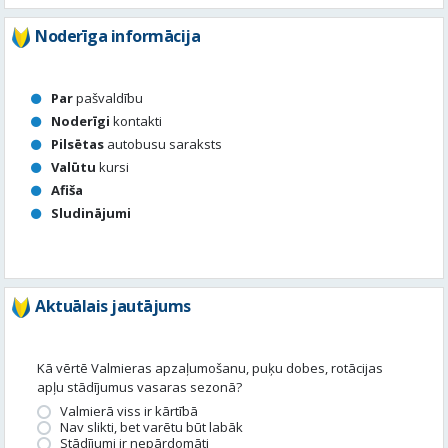
Noderīga informācija
Par
pašvaldību
Noderīgi
kontakti
Pilsētas
autobusu saraksts
Valūtu
kursi
Afiša
Sludinājumi
Aktuālais jautājums
Kā vērtē Valmieras apzaļumošanu, puķu dobes, rotācijas
apļu stādījumus vasaras sezonā?
Valmierā viss ir kārtībā
Nav slikti, bet varētu būt labāk
Stādījumi ir nepārdomāti