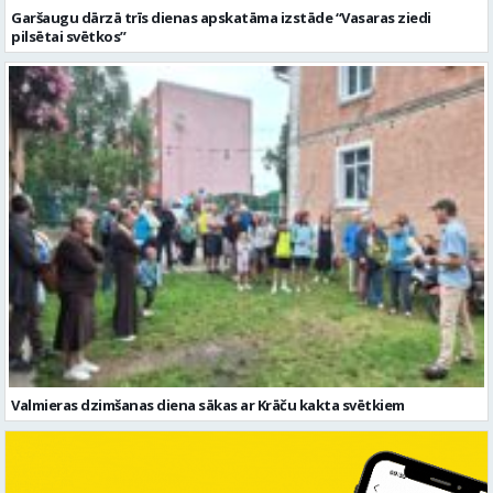
Garšaugu dārzā trīs dienas apskatāma izstāde “Vasaras ziedi
pilsētai svētkos”
Valmieras dzimšanas diena sākas ar Krāču kakta svētkiem