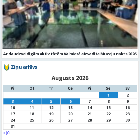
Ar daudzveidīgām aktivitātēm Valmierā aizvadīta Muzeju nakts 2026
Ziņu arhīvs
Augusts 2026
Pi
Ot
Tr
Ce
Pi
Se
Sv
1
2
3
4
5
6
7
8
9
10
11
12
13
14
15
16
17
18
19
20
21
22
23
24
25
26
27
28
29
30
31
« Jūl