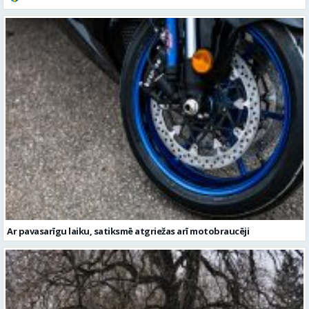
Ar pavasarīgu laiku, satiksmē atgriežas arī motobraucēji