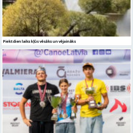
Piektdien laiks kļūs vēsāks un vējaināks