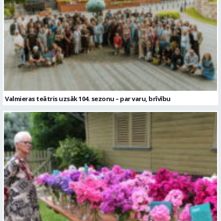
Valmieras teātris uzsāk 104. sezonu – par varu, brīvību