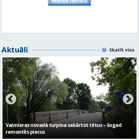
Aktuāli
Skatīt visu
No pagaidu teātra līdz laikmetīgās kultūras centram
– kā attīstīsies “Kurtuve”