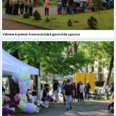
Valmierā piemin komunistiskā genocīda upurus