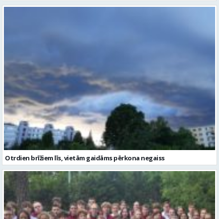
Otrdien brīžiem līs, vietām gaidāms pērkona negaiss