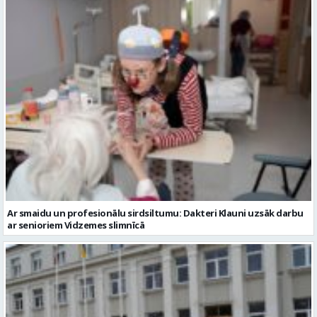
Ar smaidu un profesionālu sirdsiltumu: Dakteri Klauni uzsāk darbu
ar senioriem Vidzemes slimnīcā