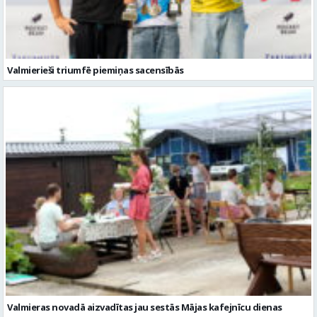
Valmierieši triumfē piemiņas sacensībās
Valmieras novadā aizvadītas jau sestās Mājas kafejnīcu dienas