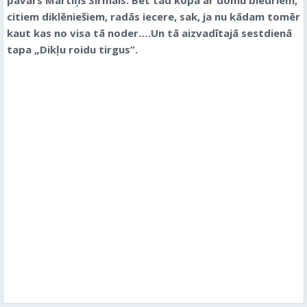
pavārs Mārtiņš Sirmais. Bet tad kopā ar domu biedriem,
citiem diklēniešiem, radās iecere, sak, ja nu kādam tomēr
kaut kas no visa tā noder….Un tā aizvadītajā sestdienā
tapa „Dikļu roidu tirgus”.