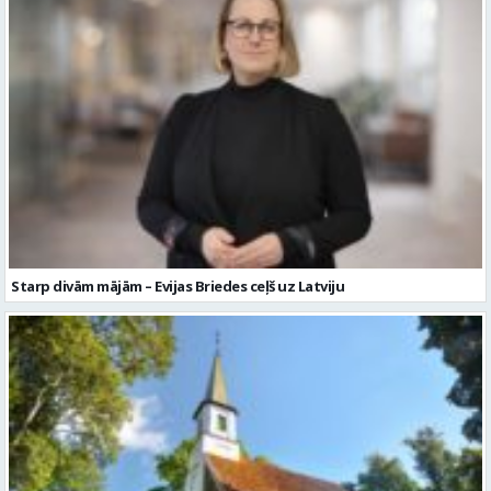
Starp divām mājām – Evijas Briedes ceļš uz Latviju