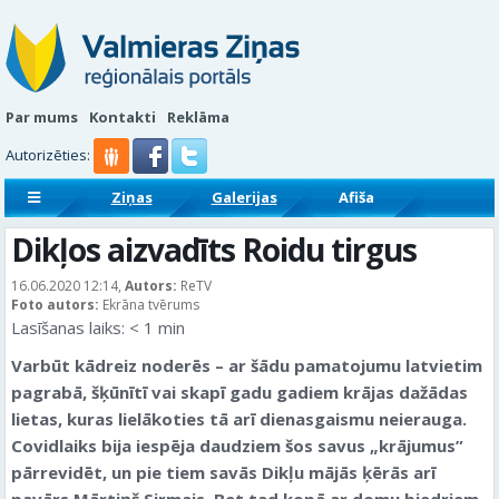
Par mums
Kontakti
Reklāma
Autorizēties:
Ziņas
Galerijas
Afiša
Sludinājumi
Reklāmraksti
Dikļos aizvadīts Roidu tirgus
16.06.2020 12:14,
Autors:
ReTV
Foto autors:
Ekrāna tvērums
Lasīšanas laiks:
< 1
min
Varbūt kādreiz noderēs – ar šādu pamatojumu latvietim
pagrabā, šķūnītī vai skapī gadu gadiem krājas dažādas
lietas, kuras lielākoties tā arī dienasgaismu neierauga.
Covidlaiks bija iespēja daudziem šos savus „krājumus”
pārrevidēt, un pie tiem savās Dikļu mājās ķērās arī