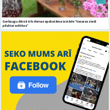
Garšaugu dārzā trīs dienas apskatāma izstāde “Vasaras ziedi
pilsētai svētkos”