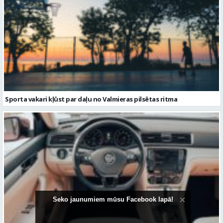
Sporta vakari kļūst par daļu no Valmieras pilsētas ritma
Seko jaunumiem mūsu Facebook lapā!