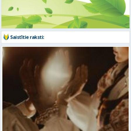
Saistītie raksti: