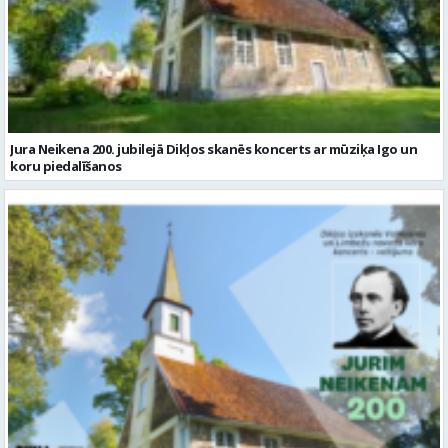
Jura Neikena 200. jubilejā Dikļos skanēs koncerts ar mūziķa Igo un
koru piedalīšanos