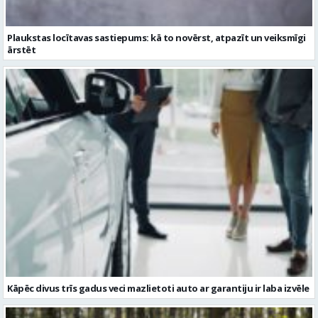
Plaukstas locītavas sastiepums: kā to novērst, atpazīt un veiksmīgi
ārstēt
Kāpēc divus trīs gadus veci mazlietoti auto ar garantiju ir laba izvēle