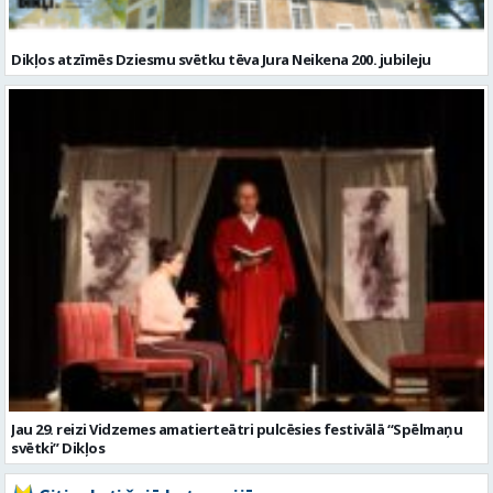
Dikļos atzīmēs Dziesmu svētku tēva Jura Neikena 200. jubileju
Jau 29. reizi Vidzemes amatierteātri pulcēsies festivālā “Spēlmaņu
svētki” Dikļos