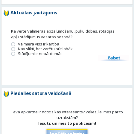
Aktuālais jautājums
Kā vērtē Valmieras apzaļumošanu, puķu dobes, rotācijas
apļu stādījumus vasaras sezonā?
Valmierā viss ir kārtībā
Nav slikti, bet varētu būt labāk
Stādījumi ir nepārdomāti
Balsot
Piedalies satura veidošanā
Tavā apkārtnē ir noticis kas interesants? Vēlies, lai mēs par to
uzrakstām?
Iesūti, un mēs to publicēsim!