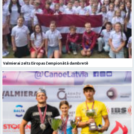
Valmierai zelts Eiropas čempionātā dambretē